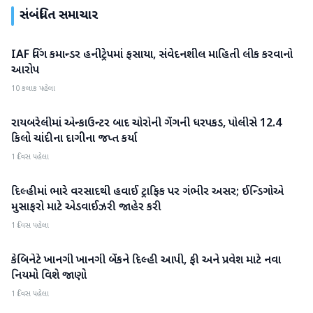
સંબંધિત સમાચાર
IAF વિંગ કમાન્ડર હનીટ્રેપમાં ફસાયા, સંવેદનશીલ માહિતી લીક કરવાનો
રાષ્ટ્રીય
આરોપ
10 કલાક પહેલા
રાયબરેલીમાં એન્કાઉન્ટર બાદ ચોરોની ગેંગની ધરપકડ, પોલીસે 12.4
રાષ્ટ્રીય
કિલો ચાંદીના દાગીના જપ્ત કર્યા
1 દિવસ પહેલા
દિલ્હીમાં ભારે વરસાદથી હવાઈ ટ્રાફિક પર ગંભીર અસર; ઈન્ડિગોએ
રાષ્ટ્રીય
મુસાફરો માટે એડવાઈઝરી જાહેર કરી
1 દિવસ પહેલા
કેબિનેટે ખાનગી ખાનગી બેંકને દિલ્હી આપી, ફી અને પ્રવેશ માટે નવા
રાષ્ટ્રીય
નિયમો વિશે જાણો
1 દિવસ પહેલા