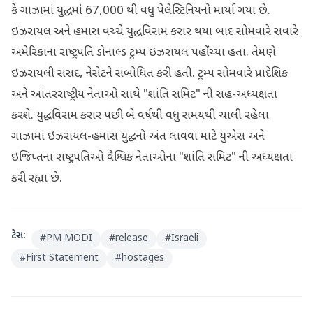
કે ગાઝામાં યુદ્ધમાં 67,000 થી વધુ પેલેસ્ટિનિયનો માર્યા ગયા છે.
ઇઝરાયલ અને હમાસ વચ્ચે યુદ્ધવિરામ કરાર થયા બાદ સોમવારે સવારે
અમેરિકાના રાષ્ટ્રપતિ ડોનાલ્ડ ટ્રમ્પ ઇઝરાયલ પહોંચ્યા હતા. તેમણે
ઇઝરાયલી સંસદ, નેસેટને સંબોધિત કરી હતી. ટ્રમ્પ સોમવારે પ્રાદેશિક
અને આંતરરાષ્ટ્રીય નેતાઓ સાથે "શાંતિ સમિટ" ની સહ-અધ્યક્ષતા
કરશે. યુદ્ધવિરામ કરાર પછી બે વર્ષથી વધુ સમયથી ચાલી રહેલા
ગાઝામાં ઇઝરાયલ-હમાસ યુદ્ધનો અંત લાવવા માટે યુએસ અને
ઇજિપ્તના રાષ્ટ્રપતિઓ વૈશ્વિક નેતાઓના "શાંતિ સમિટ" ની અધ્યક્ષતા
કરી રહ્યા છે.
ટેગ્સ:
#
PM MODI
#
release
#
Israeli
#
First Statement
#
hostages