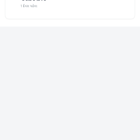
1 દિવસ પહેલા