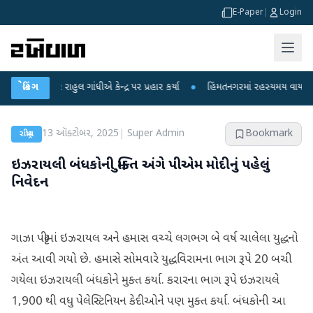
E-Paper
|
Login
ર રાહુલ ગાંધીએ કેન્દ્ર પર પ્રહાર કર્યા
બ્રેકિંગ
●
હિંમતનગરમાં રહસ્યમય વાયરસ કે ચાંદીપુ
13 ઑક્ટોબર, 2025
|
Super Admin
Bookmark
રાષ્ટ્રીય
ઇઝરાયલી બંધકોની મુક્તિ અંગે પીએમ મોદીનું પહેલું
નિવેદન
ગાઝા પટ્ટીમાં ઇઝરાયલ અને હમાસ વચ્ચે લગભગ બે વર્ષ ચાલેલા યુદ્ધનો
અંત આવી ગયો છે. હમાસે સોમવારે યુદ્ધવિરામના ભાગ રૂપે 20 બચી
ગયેલા ઇઝરાયલી બંધકોને મુક્ત કર્યા. કરારના ભાગ રૂપે ઇઝરાયલે
1,900 થી વધુ પેલેસ્ટિનિયન કેદીઓને પણ મુક્ત કર્યા. બંધકોની આ