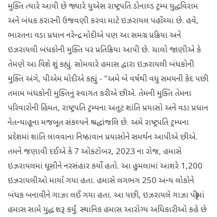
મુક્તિ ત્યારે આવી છે જ્યારે યુએસ રાષ્ટ્રપતિ ડોનાલ્ડ ટ્રમ્પ યુદ્ધવિરામ
અને બંધક કરારની ઉજવણી કરવા માટે ઇઝરાયલ પહોંચ્યા છે. હવે,
ભારતના વડા પ્રધાન નરેન્દ્ર મોદીએ પણ આ સમગ્ર પ્રક્રિયા અને
ઇઝરાયલી બંધકોની મુક્તિ પર પ્રતિક્રિયા આપી છે. ચાલો જાણીએ કે
તેમણે આ વિશે શું કહ્યું. સોમવારે હમાસ દ્વારા ઇઝરાયલી બંધકોની
મુક્તિ અંગે, પીએમ મોદીએ કહ્યું - "અમે બે વર્ષથી વધુ સમયની કેદ પછી
તમામ બંધકોની મુક્તિનું સ્વાગત કરીએ છીએ. તેમની મુક્તિ તેમના
પરિવારોની હિંમત, રાષ્ટ્રપતિ ટ્રમ્પના અતૂટ શાંતિ પ્રયાસો અને વડા પ્રધાન
નેતન્યાહૂના મજબૂત સંકલ્પને શ્રદ્ધાંજલિ છે. અમે રાષ્ટ્રપતિ ટ્રમ્પના
પ્રદેશમાં શાંતિ લાવવાના નિષ્ઠાવાન પ્રયાસોને સમર્થન આપીએ છીએ.
તમને જણાવી દઈએ કે 7 ઓક્ટોબર, 2023 ના રોજ, હમાસે
ઇઝરાયલમાં ઘૂસીને નરસંહાર કર્યો હતો. આ હુમલામાં આશરે 1,200
ઇઝરાયલીઓ માર્યા ગયા હતા. હમાસે લગભગ 250 અન્ય લોકોને
બંધક બનાવીને ગાઝા લઈ ગયા હતા. આ પછી, ઇઝરાયલે ગાઝા પટ્ટીમાં
હમાસ સામે યુદ્ધ શરૂ કર્યું. સ્થાનિક હમાસ આરોગ્ય અધિકારીઓ કહે છે