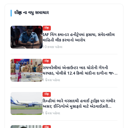
રાષ્ટ્રીય
ના વધુ સમાચાર
રાષ્ટ્રીય
IAF વિંગ કમાન્ડર હનીટ્રેપમાં ફસાયા, સંવેદનશીલ
માહિતી લીક કરવાનો આરોપ
10 કલાક પહેલા
રાષ્ટ્રીય
રાયબરેલીમાં એન્કાઉન્ટર બાદ ચોરોની ગેંગની
ધરપકડ, પોલીસે 12.4 કિલો ચાંદીના દાગીના જપ્ત
કર્યા
1 દિવસ પહેલા
રાષ્ટ્રીય
દિલ્હીમાં ભારે વરસાદથી હવાઈ ટ્રાફિક પર ગંભીર
અસર; ઈન્ડિગોએ મુસાફરો માટે એડવાઈઝરી
જાહેર કરી
1 દિવસ પહેલા
રાષ્ટ્રીય