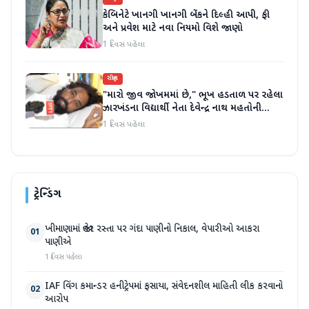
કેબિનેટે ખાનગી ખાનગી બેંકને દિલ્હી આપી, ફી
અને પ્રવેશ માટે નવા નિયમો વિશે જાણો
1 દિવસ પહેલા
રાષ્ટ્રીય
"મારો જીવ જોખમમાં છે," ભૂખ હડતાળ પર રહેલા
ઝારખંડના વિદ્યાર્થી નેતા દેવેન્દ્ર નાથ મહતોની
તબિયત ખરાબ
1 દિવસ પહેલા
ટ્રેન્ડિંગ
ખીમાણામાં જાહેર રસ્તા પર ગંદા પાણીનો નિકાલ, વેપારીઓ આકરા
01
પાણીએ
1 દિવસ પહેલા
IAF વિંગ કમાન્ડર હનીટ્રેપમાં ફસાયા, સંવેદનશીલ માહિતી લીક કરવાનો
02
આરોપ