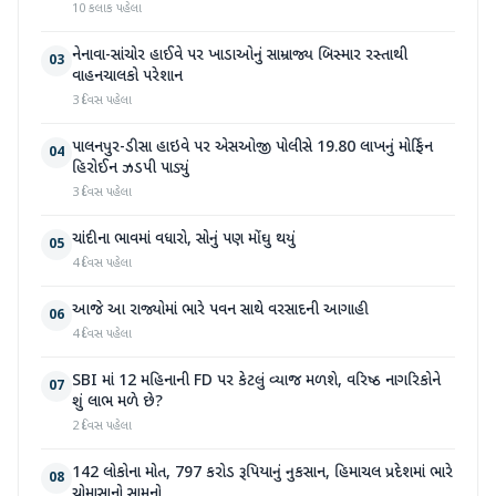
10 કલાક પહેલા
નેનાવા-સાંચોર હાઈવે પર ખાડાઓનું સામ્રાજ્ય બિસ્માર રસ્તાથી
03
વાહનચાલકો પરેશાન
3 દિવસ પહેલા
પાલનપુર-ડીસા હાઇવે પર એસઓજી પોલીસે 19.80 લાખનું મોર્ફિન
04
હિરોઈન ઝડપી પાડ્યું
3 દિવસ પહેલા
ચાંદીના ભાવમાં વધારો, સોનું પણ મોંઘુ થયું
05
4 દિવસ પહેલા
આજે આ રાજ્યોમાં ભારે પવન સાથે વરસાદની આગાહી
06
4 દિવસ પહેલા
SBI માં 12 મહિનાની FD પર કેટલું વ્યાજ મળશે, વરિષ્ઠ નાગરિકોને
07
શું લાભ મળે છે?
2 દિવસ પહેલા
142 લોકોના મોત, 797 કરોડ રૂપિયાનું નુકસાન, હિમાચલ પ્રદેશમાં ભારે
08
ચોમાસાનો સામનો