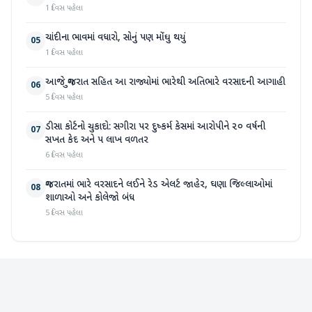
1 દિવસ પહેલા
ચાંદીના ભાવમાં વધારો, સોનું પણ મોંઘુ થયું
05
1 દિવસ પહેલા
આજે ગુજરાત સહિત આ રાજ્યોમાં ભારેથી અતિભારે વરસાદની આગાહી
06
5 દિવસ પહેલા
ડીસા કોર્ટનો ચુકાદો: સગીરા પર દુષ્કર્મ કેસમાં આરોપીને ૨૦ વર્ષની
07
સખત કેદ અને ૫ લાખ વળતર
6 દિવસ પહેલા
ગુજરાતમાં ભારે વરસાદને લઈને રેડ એલર્ટ જાહેર, ઘણા જિલ્લાઓમાં
08
શાળાઓ અને કોલેજો બંધ
5 દિવસ પહેલા