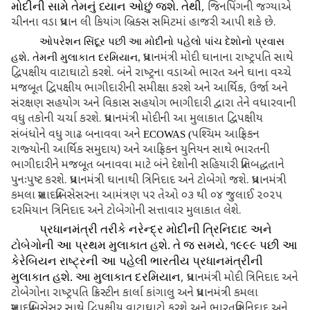
મોદીની સામે તેમનું ધ્‍યાન ઓછું જશે. તેથી
, જિનપિંગની જગ્‍યાએ
ચીનના વડા પ્રધાન લી કિયાંગ બ્રિક્‍સ સમિટમાં હાજરી આપી શકે છે.
ઓપરેશન સિંદૂર પછી આ મોદીનો પહેલો પાંચ દેશોનો પ્રવાસ
પ્રધાનમંત્રી મોદી ઘાનાના રાષ્‍ટ્રપતિ સાથે
હશે. તેમની મુલાકાત દરમિયાન
,
દ્વિપક્ષીય વાટાઘાટો કરશે. બંને રાષ્‍ટ્રના વડાઓ ભારત અને ઘાના વચ્‍ચે
મજબૂત દ્વિપક્ષીય ભાગીદારીની સમીક્ષા કરશે અને આર્થિક
,
ઉર્જા અને
સંરક્ષણ સહયોગ અને વિકાસ સહયોગ ભાગીદારી દ્વારા તેને વધારવાની
વધુ તકોની ચર્ચા કરશે. પ્રધાનમંત્રી મોદીની આ મુલાકાત દ્વિપક્ષીય
સંબંધોને વધુ ગાઢ બનાવવા અને
પશ્‍ચિમ આફ્રિકન
ECOWAS
(
રાજ્‍યોની આર્થિક સમુદાય) અને આફ્રિકન યુનિયન સાથે ભારતની
ભાગીદારીને મજબૂત બનાવવા માટે બંને દેશોની સહિયારી પ્રતિબદ્ધતાને
પુનઃપુષ્ટ કરશે. પ્રધાનમંત્રી ઘાનાથી ત્રિનિદાદ અને ટોબેગો જશે. પ્રધાનમંત્રી
કમલા પ્રસાદપ્રબિસેસરના આમંત્રણ પર તેઓ ૦૩ થી ૦૪ જુલાઈ ૨૦૨૫
દરમિયાન ત્રિનિદાદ અને ટોબેગોની સત્તાવાર મુલાકાત લેશે.
પ્રધાનમંત્રી તરીકે નરેન્‍દ્ર મોદીની ત્રિનિદાદ અને
ટોબેગોની આ પ્રથમ મુલાકાત હશે. તે જ સમયે
, ૧૯૯૯ પછી આ
કેરેબિયન રાષ્‍ટ્રની આ પહેલી ભારતીય પ્રધાનમંત્રીની
મુલાકાત હશે. આ મુલાકાત દરમિયાન
, પ્રધાનમંત્રી મોદી ત્રિનિદાદ અને
ટોબેગોના રાષ્‍ટ્રપતિ ક્રિસ્‍ટીન કાર્લા કાંગાલુ અને પ્રધાનમંત્રી કમલા
પ્રસાદપ્રબિસેસર સાથે દ્વિપક્ષીય વાટાઘાટો કરશે અને ભારતપ્રત્રિનિદાદ અને