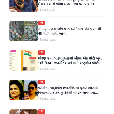
શેરાવત સાથે જોવા મળ્યા તેજ પ્રતાપ યાદવ
11 કલાક પહેલા
રાષ્ટ્રીય
સોપોરમાં સર્ચ ઓપરેશન દરમિયાન એક ઘરમાંથી
45 ગોળા મળી આવ્યા
13 કલાક પહેલા
રાષ્ટ્રીય
ધોરણ ૧ ના પાઠ્યપુસ્તકમાં બીજી એક મોટી ભૂલ:
"વંદે ઉત્કલ જનની" શબ્દો અને રાષ્ટ્રગીત ખોટી
રીતે છાપવામાં આવ્યા
14 કલાક પહેલા
રાષ્ટ્રીય
કરોડોના નાણાકીય છેતરપિંડીના ફરાર આરોપી
વિશાખા રાઠોડને યુએઈથી ભારત લાવવામાં
આવ્યો
16 કલાક પહેલા
રાષ્ટ્રીય