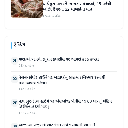
ચાંદીપુરા વાયરસે હાહાકાર મચાવ્યો, 15 વર્ષથી
ઓછી ઉંમરના 22 બાળકોના મોત
16 કલાક પહેલા
ટ્રેન્ડિંગ
ગુજરાતમાં ખાનગી ટ્યુશન ક્લાસીસ પર આવશે કડક કાયદો
01
6 દિવસ પહેલા
નેનાવા-સાંચોર હાઈવે પર ખાડાઓનું સામ્રાજ્ય બિસ્માર રસ્તાથી
02
વાહનચાલકો પરેશાન
14 કલાક પહેલા
પાલનપુર-ડીસા હાઇવે પર એસઓજી પોલીસે 19.80 લાખનું મોર્ફિન
03
હિરોઈન ઝડપી પાડ્યું
14 કલાક પહેલા
આજે આ રાજ્યોમાં ભારે પવન સાથે વરસાદની આગાહી
04