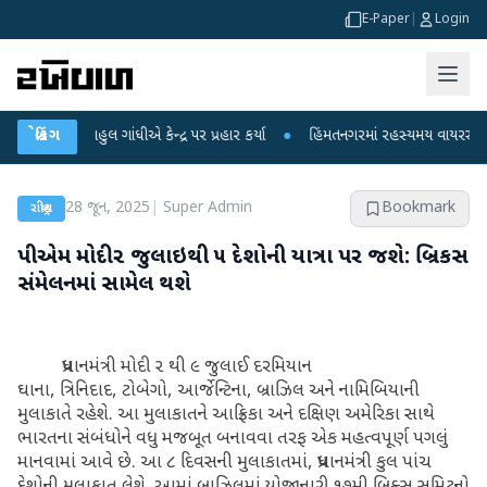
E-Paper
|
Login
ાહુલ ગાંધીએ કેન્દ્ર પર પ્રહાર કર્યા
બ્રેકિંગ
●
હિંમતનગરમાં રહસ્યમય વાયરસ કે ચાંદીપુરા?
28 જૂન, 2025
|
Super Admin
Bookmark
રાષ્ટ્રીય
પીએમ મોદી ૨ જુલાઇથી ૫ દેશોની યાત્રા પર જશે: બ્રિકસ
સંમેલનમાં સામેલ થશેﾠ
પ્રધાનમંત્રી મોદી ૨ થી ૯ જુલાઈ દરમિયાન
ઘાના
, ત્રિનિદાદ
, ટોબેગો
, આર્જેન્‍ટિના
, બ્રાઝિલ અને નામિબિયાની
મુલાકાતે રહેશે. આ મુલાકાતને આફ્રિકા અને દક્ષિણ અમેરિકા સાથે
ભારતના સંબંધોને વધુ મજબૂત બનાવવા તરફ એક મહત્‍વપૂર્ણ પગલું
માનવામાં આવે છે. આ ૮ દિવસની મુલાકાતમાં
, પ્રધાનમંત્રી કુલ પાંચ