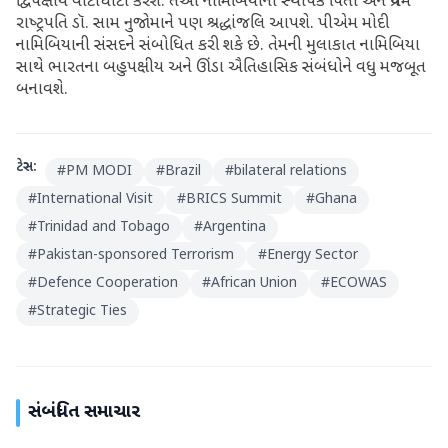
દ્વિપક્ષીય વાટાઘાટો કરશે. તેઓ નામિબિયાના સ્‍થાપક પિતા અને પ્રથમ
રાષ્‍ટ્રપતિ ડૉ. સામ નુજોમાને પણ શ્રદ્ધાંજલિ આપશે. પીએમ મોદી
નામિબિયાની સંસદને સંબોધિત કરી શકે છે. તેમની મુલાકાત નામિબિયા
સાથે ભારતના બહુપક્ષીય અને ઊંડા ઐતિહાસિક સંબંધોને વધુ મજબૂત
બનાવશે.
ટેગ્સ:
#
PM MODI
#
Brazil
#
bilateral relations
#
International Visit
#
BRICS Summit
#
Ghana
#
Trinidad and Tobago
#
Argentina
#
Pakistan-sponsored Terrorism
#
Energy Sector
#
Defence Cooperation
#
African Union
#
ECOWAS
#
Strategic Ties
સંબંધિત સમાચાર