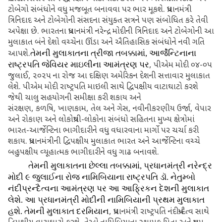
ટોબેગો સંબંધોને વધુ મજબૂત બનાવવા પર ભાર મૂકશે. પ્રધાનમંત્રી
ત્રિનિદાદ અને ટોબેગોની સંસદના સંયુક્‍ત સત્રને પણ સંબોધિત કરે તેવી
અપેક્ષા છે. ભારતના પ્રધાનમંત્રી નરેન્‍દ્ર મોદીની ત્રિનિદાદ અને ટોબેગોની આ
મુલાકાત બંને દેશો વચ્‍ચેના ઊંડા અને ઐતિહાસિક સંબંધોને નવી ગતિ
આપશે.
તેમની મુલાકાતના ત્રીજા તબક્કામાં
, આર્જેન્‍ટિનાના
રાષ્‍ટ્રપતિ જેવિયર માઇલીના આમંત્રણ પર
, પીએમ મોદી ૦૪-૦૫
જુલાઈ, ૨૦૨૫ ના રોજ આ દક્ષિણ અમેરિકન દેશની સત્તાવાર મુલાકાત
લેશે. પીએમ મોદી રાષ્‍ટ્રપતિ માઇલી સાથે દ્વિપક્ષીય વાટાઘાટો કરશે
જેથી ચાલુ સહયોગની સમીક્ષા કરી શકાય અને
સંરક્ષણ, કળષિ, ખાણકામ, તેલ અને ગેસ, નવીનીકરણીય ઉર્જા, વેપાર
અને રોકાણ અને લોકોપ્રથી-લોકોના સંબંધો સહિતના મુખ્‍ય ક્ષેત્રોમાં
ભારત-આર્જેન્‍ટિના ભાગીદારીને વધુ વધારવાના માર્ગો પર ચર્ચા કરી
શકાય. પ્રધાનમંત્રીની દ્વિપક્ષીય મુલાકાત ભારત અને આર્જેન્‍ટિના વચ્‍ચે
બહુપક્ષીય વ્‍યૂહાત્‍મક ભાગીદારીને વધુ ગાઢ બનાવશે.
તેમની મુલાકાતના છેલ્લા તબક્કામાં
, પ્રધાનમંત્રી નરેન્‍દ્ર
મોદી ૯ જુલાઈના રોજ નામિબિયાના રાષ્‍ટ્રપતિ ડૉ. નેતુમ્‍બો
નંદીપ્રન્‍દૈત્‍વના આમંત્રણ પર આ આફ્રિકન દેશની મુલાકાત
લેશે. આ પ્રધાનમંત્રી મોદીની નામિબિયાની પ્રથમ મુલાકાત
હશે. તેમની મુલાકાત દરમિયાન
, પ્રધાનમંત્રી રાષ્‍ટ્રપતિ નંદીપ્રન્‍દૈત્‍વ સાથે