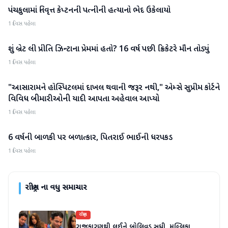
પંચકુલામાં નિવૃત્ત કેપ્ટનની પત્નીની હત્યાનો ભેદ ઉકેલાયો
રાષ્ટ્રીય
1 દિવસ પહેલા
શું બ્રેટ લી પ્રીતિ ઝિન્ટાના પ્રેમમાં હતો? 16 વર્ષ પછી ક્રિકેટરે મૌન તોડ્યું
રાષ્ટ્રીય
1 દિવસ પહેલા
"આસારામને હોસ્પિટલમાં દાખલ થવાની જરૂર નથી," એમ્સે સુપ્રીમ કોર્ટને
રાષ્ટ્રીય
વિવિધ બીમારીઓની યાદી આપતા અહેવાલ આપ્યો
1 દિવસ પહેલા
6 વર્ષની બાળકી પર બળાત્કાર, પિતરાઈ ભાઈની ધરપકડ
રાષ્ટ્રીય
1 દિવસ પહેલા
રાષ્ટ્રીય
ના વધુ સમાચાર
રાષ્ટ્રીય
રાજકારણથી લઈને બોલિવૂડ સુધી, મલ્લિકા