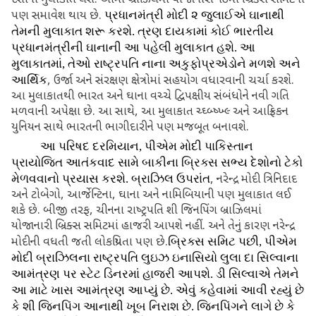
દેશોની મુલાકાત લેશે. આમાં બ્રાઝિલમાં યોજાનારી ૧૭મી બ્રિક્‍સ સમિટનો
પણ સમાવેશ થાય છે.
પ્રધાનમંત્રી મોદી ૨ જુલાઈએ ઘાનાથી
તેમની મુલાકાત શરૂ કરશે. ત્રણ દાયકામાં કોઈ ભારતીય
પ્રધાનમંત્રીની ઘાનાની આ પહેલી મુલાકાત હશે. આ
મુલાકાતમાં
, તેઓ રાષ્‍ટ્રપતિ નાના અકુફોપ્રએડોને મળશે અને
આર્થિક
, ઉર્જા અને સંરક્ષણ ક્ષેત્રોમાં સહયોગ વધારવાની ચર્ચા કરશે.
આ મુલાકાતથી ભારત અને ઘાના વચ્‍ચે દ્વિપક્ષીય સંબંધોને નવી ગતિ
મળવાની અપેક્ષા છે. આ સાથે, આ મુલાકાત ચ્‍ઘ્‍બ્‍ષ્‍ખ્‍લ્‍ અને આફ્રિકન
યુનિયન સાથે ભારતની ભાગીદારીને પણ મજબૂત બનાવશે.
આ પરિષદ દરમિયાન
, પીએમ મોદી પાકિસ્‍તાન
પ્રાયોજિત આતંકવાદ સામે બાકીના બ્રિક્‍સ સભ્‍ય દેશોનો ટેકો
મેળવવાનો પ્રયાસ કરશે. બ્રાઝિલ ઉપરાંત
, નરેન્‍દ્ર મોદી ત્રિનિદાદ
અને ટોબેગો, આર્જેન્‍ટિના, ઘાના અને નામિબિયાની પણ મુલાકાત લઈ
શકે છે. બીજી તરફ, ચીનના રાષ્‍ટ્રપતિ શી જિનપિંગ બ્રાઝિલમાં
યોજાનારી બ્રિક્‍સ સમિટમાં હાજરી આપશે નહીં. અને તેનું કારણ નરેન્‍દ્ર
મોદીની વધતી જતી લોકપ્રિયતા પણ છે.
બ્રિક્‍સ સમિટ પછી
, પીએમ
મોદી બ્રાઝિલના રાષ્‍ટ્રપતિ લુઇઝ ઇનાસિયો લુલા દા સિલ્‍વાના
આમંત્રણ પર સ્‍ટેટ ડિનરમાં હાજરી આપશે. ડી સિલ્‍વાએ તેમને
આ માટે ખાસ આમંત્રણ આપ્‍યું છે. એવું કહેવામાં આવી રહ્યું છે
કે શી જિનપિંગ આનાથી ખૂબ નિરાશ છે. જિનપિંગને લાગે છે કે