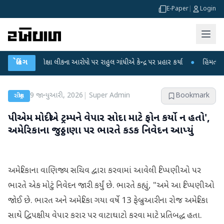
E-Paper
|
Login
 પરીક્ષા લીકના આરોપો પર રાહુલ ગાંધીએ કેન્દ્ર પર પ્રહાર કર્યા
બ્રેકિંગ
●
હિંમતનગરમાં રહસ
9 જાન્યુઆરી, 2026
|
Super Admin
Bookmark
રાષ્ટ્રીય
પીએમ મોદીએ ટ્રમ્પને વેપાર સોદા માટે ફોન કર્યો ન હતો',
અમેરિકાના જુઠ્ઠાણા પર ભારતે કડક નિવેદન આપ્યું
અમેરિકાના વાણિજ્ય સચિવ દ્વારા કરવામાં આવેલી ટિપ્પણીઓ પર
ભારતે એક મોટું નિવેદન જારી કર્યું છે. ભારતે કહ્યું, "અમે આ ટિપ્પણીઓ
જોઈ છે. ભારત અને અમેરિકા ગયા વર્ષે 13 ફેબ્રુઆરીના રોજ અમેરિકા
સાથે દ્વિપક્ષીય વેપાર કરાર પર વાટાઘાટો કરવા માટે પ્રતિબદ્ધ હતા.