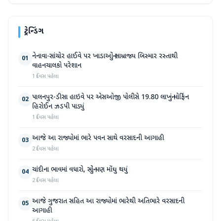
ટ્રેન્ડિંગ
નેનાવા-સાંચોર હાઈવે પર ખાડાઓનું સામ્રાજ્ય બિસ્માર રસ્તાથી
01
વાહનચાલકો પરેશાન
1 દિવસ પહેલા
પાલનપુર-ડીસા હાઇવે પર એસઓજી પોલીસે 19.80 લાખનું મોર્ફિન
02
હિરોઈન ઝડપી પાડ્યું
1 દિવસ પહેલા
આજે આ રાજ્યોમાં ભારે પવન સાથે વરસાદની આગાહી
03
2 દિવસ પહેલા
ચાંદીના ભાવમાં વધારો, સોનું પણ મોંઘુ થયું
04
2 દિવસ પહેલા
આજે ગુજરાત સહિત આ રાજ્યોમાં ભારેથી અતિભારે વરસાદની
05
આગાહી