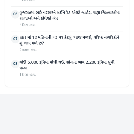
6 દિવસ પહેલા
ગુજરાતમાં ભારે વરસાદને લઈને રેડ એલર્ટ જાહેર, ઘણા જિલ્લાઓમાં
06
શાળાઓ અને કોલેજો બંધ
6 દિવસ પહેલા
SBI માં 12 મહિનાની FD પર કેટલું વ્યાજ મળશે, વરિષ્ઠ નાગરિકોને
07
શું લાભ મળે છે?
9 કલાક પહેલા
ચાંદી 5,000 રૂપિયા મોંઘી થઈ, સોનાના ભાવ 2,200 રૂપિયા સુધી
08
વધ્યા
1 દિવસ પહેલા