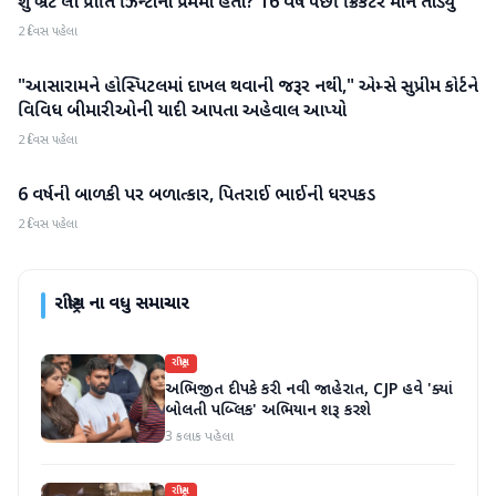
શું બ્રેટ લી પ્રીતિ ઝિન્ટાના પ્રેમમાં હતો? 16 વર્ષ પછી ક્રિકેટરે મૌન તોડ્યું
રાષ્ટ્રીય
2 દિવસ પહેલા
"આસારામને હોસ્પિટલમાં દાખલ થવાની જરૂર નથી," એમ્સે સુપ્રીમ કોર્ટને
રાષ્ટ્રીય
વિવિધ બીમારીઓની યાદી આપતા અહેવાલ આપ્યો
2 દિવસ પહેલા
6 વર્ષની બાળકી પર બળાત્કાર, પિતરાઈ ભાઈની ધરપકડ
રાષ્ટ્રીય
2 દિવસ પહેલા
રાષ્ટ્રીય
ના વધુ સમાચાર
રાષ્ટ્રીય
અભિજીત દીપકે કરી નવી જાહેરાત, CJP હવે 'ક્યાં
બોલતી પબ્લિક' અભિયાન શરૂ કરશે
3 કલાક પહેલા
રાષ્ટ્રીય