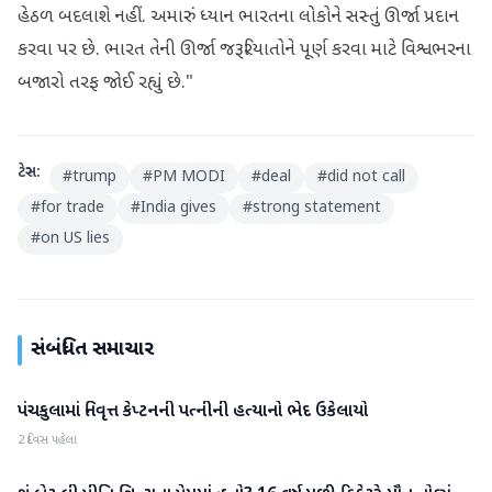
હેઠળ બદલાશે નહીં. અમારું ધ્યાન ભારતના લોકોને સસ્તું ઊર્જા પ્રદાન
કરવા પર છે. ભારત તેની ઊર્જા જરૂરિયાતોને પૂર્ણ કરવા માટે વિશ્વભરના
બજારો તરફ જોઈ રહ્યું છે."
ટેગ્સ:
#
trump
#
PM MODI
#
deal
#
did not call
#
for trade
#
India gives
#
strong statement
#
on US lies
સંબંધિત સમાચાર
પંચકુલામાં નિવૃત્ત કેપ્ટનની પત્નીની હત્યાનો ભેદ ઉકેલાયો
રાષ્ટ્રીય
2 દિવસ પહેલા