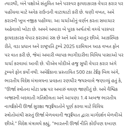
ત્યારથી, બંને પક્ષોએ સંતુલિત અને પરસ્પર ફાયદાકારક વેપાર કરાર પર
પહોંચવા માટે અનેક રાઉન્ડની વાટાઘાટો કરી છે. ઘણી વખત, અમે
કરારની ખૂબ નજીક પહોંચ્યા. આ ચર્ચાઓનું વર્ણન કરતા સમાચાર
અહેવાલો ખોટા છે. અમને અમારા બે પૂરક અર્થતંત્રો વચ્ચે પરસ્પર
ફાયદાકારક વેપાર કરારમાં રસ છે અને અમે આતુર છીએ. આકસ્મિક
રીતે, વડા પ્રધાન અને રાષ્ટ્રપતિ ટ્રમ્પે 2025 દરમિયાન આઠ વખત ફોન
પર વાત કરી છે, જેમાં અમારી વ્યાપક ભાગીદારીના વિવિધ પાસાઓ પર
ચર્ચા કરવામાં આવી છે. પીએમ મોદીએ હજુ સુધી વેપાર કરાર અંગે
ટ્રમ્પને ફોન કર્યો નથી. અમેરિકાના પ્રસ્તાવિત 500 ટકા ટેરિફ બિલ અંગે,
ભારતીય વિદેશ મંત્રાલયના પ્રવક્તા રણધીર જયસ્વાલે જણાવ્યું હતું કે,
"ઊર્જા સ્ત્રોતના મોટા પ્રશ્ન પર અમારું વલણ જાણીતું છે. અમે વૈશ્વિક
બજારની બદલાતી ગતિશીલતા અને આપણા 1.4 અબજ ભારતીય
નાગરિકોની ઊર્જા સુરક્ષા જરૂરિયાતોને પૂર્ણ કરવા માટે વિવિધ
સ્ત્રોતોમાંથી સસ્તું ઊર્જા મેળવવાની જરૂરિયાત દ્વારા માર્ગદર્શન મેળવીએ
છીએ." વિદેશ મંત્રાલયે કહ્યું, "ભારતની ઊર્જા નીતિ કોઈપણ દબાણ