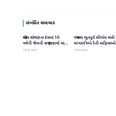
સંબંધિત સમાચાર
જાતીય શોષણના કેસમાં 10
પંજાબના ભૂતપૂર્વ સીએમ ચન્ની
રાજકારણ
રાજકારણ
વર્ષની જેલની સજા ફટકાર્યા બાદ
મધ્યરાત્રિએ રેતી માફિયાઓ
તરુણ તેજપાલનું પહેલું
પર દરોડા પાડવા નીકળ્યા
1 દિવસ પહેલા
1 દિવસ પહેલા
નિવેદન