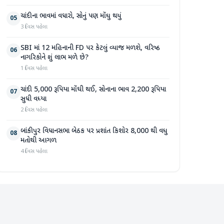
ચાંદીના ભાવમાં વધારો, સોનું પણ મોંઘુ થયું
05
3 દિવસ પહેલા
SBI માં 12 મહિનાની FD પર કેટલું વ્યાજ મળશે, વરિષ્ઠ
06
નાગરિકોને શું લાભ મળે છે?
1 દિવસ પહેલા
ચાંદી 5,000 રૂપિયા મોંઘી થઈ, સોનાના ભાવ 2,200 રૂપિયા
07
સુધી વધ્યા
2 દિવસ પહેલા
બાંકીપુર વિધાનસભા બેઠક પર પ્રશાંત કિશોર 8,000 થી વધુ
08
મતોથી આગળ
4 દિવસ પહેલા