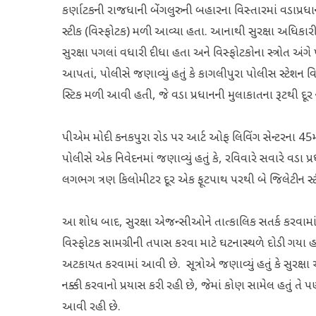
કર્ણાટકની રાજધાની બેંગલુરુની બહારના વિસ્તારમાં વડાપ્રધાન 
સ્ટીક (વિસ્ફોટક) મળી આવ્યા હતા. આનાથી સુરક્ષા અધિ
સુરક્ષા પગલાં વધારી દીધા હતા અને વિસ્ફોટકોના સ્ત્રોત 
આપતાં, પોલીસે જણાવ્યું હતું કે કાગલીપુરા પોલીસ સ્ટેશન 
સ્ટિક મળી આવી હતી, જે વડા પ્રધાનની મુલાકાતના રૂટથી દૂર
પીએમ મોદી કનકપુરા રોડ પર આર્ટ ઓફ લિવિંગ સેન્ટરના 45મ
પોલીસે એક નિવેદનમાં જણાવ્યું હતું કે, રવિવારે સવારે વડ
લગભગ ત્રણ કિલોમીટર દૂર એક ફૂટપાથ પરથી બે જિલેટીન સ
આ શોધ બાદ, સુરક્ષા એજન્સીઓને તાત્કાલિક સતર્ક કરવામાં
વિસ્ફોટક સામગ્રીની તપાસ કરવા માટે ઘટનાસ્થળે દોડી ગયા હત
અટકાયત કરવામાં આવી છે. સૂત્રોએ જણાવ્યું હતું કે સુરક
નક્કી કરવાનો પ્રયાસ કરી રહી છે, જેમાં કોણ સામેલ હતું ત
આવી રહી છે.