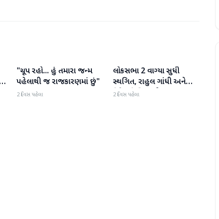
"ચૂપ રહો... હું તમારા જન્મ
લોકસભા 2 વાગ્યા સુધી
રાજકારણ
રાજકારણ
પહેલાથી જ રાજકારણમાં છું"
સ્થગિત, રાહુલ ગાંધી અને
કિરેન રિજિજુની મુલાકાત,
2 દિવસ પહેલા
2 દિવસ પહેલા
મડાગાંઠ પર ચર્ચા