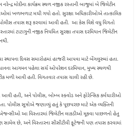
નરેન્દ્ર મોદીના કાર્યક્રમ સ્થળ નજીક રસ્તાની બાજુમાં બે જિલેટીન
કારીઓમાં ખળભળાટ મચી ગયો હતો. સુરક્ષા અધિકારીઓએ તાત્કાલિક
અંગે પોલીસ તપાસ શરૂ કરવામાં આવી હતી. આ કેસ વિશે વધુ વિગતો
વિસ્તારમાં ટાટાગુની નજીક નિયમિત સુરક્ષા તપાસ દરમિયાન જિલેટીન
 નથી.
ા સ્થાપના દિવસ સમારોહમાં હાજરી આપવા માટે બેંગલુરુમાં હતા.
ા પ્રધાનના આગમન પહેલા સર્ચ ઓપરેશન દરમિયાન, મુખ્ય સ્થળથી
્ટીક મળી આવી હતી. વિગતવાર તપાસ ચાલી રહી છે.
 આવી હતી, અને પોલીસ, બોમ્બ સ્ક્વોડ અને ફોરેન્સિક કર્મચારીઓ
ા. પોલીસ સૂત્રોએ જણાવ્યું હતું કે પૂછપરછ માટે એક વ્યક્તિની
્ષા એજન્સીઓ આ વિસ્તારમાં જિલેટીન લાકડીઓ મૂકવા પાછળનો હેતુ
ે પણ સામેલ છે, અને વિસ્તારના સીસીટીવી ફૂટેજની પણ તપાસ કરવામાં