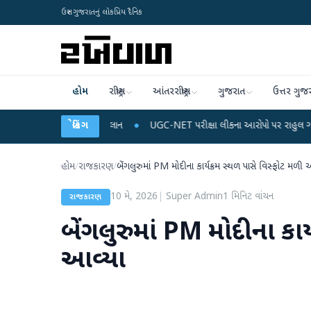
ઉત્તર ગુજરાતનું લોકપ્રિય દૈનિક
હોમ
રાષ્ટ્રીય
આંતરરાષ્ટ્રીય
ગુજરાત
ઉત્તર ગુજ
ર્જ અને ડેટા પ્લાન
બ્રેકિંગ
●
UGC-NET પરીક્ષા લીકના આરોપો પર રાહુલ ગાંધીએ કેન્દ્ર પર પ્રહ
હોમ
/
રાજકારણ
/
બેંગલુરુમાં PM મોદીના કાર્યક્રમ સ્થળ પાસે વિસ્ફોટ મળી 
10 મે, 2026
|
Super Admin
1
મિનિટ વાંચન
રાજકારણ
બેંગલુરુમાં PM મોદીના કાર
આવ્યા