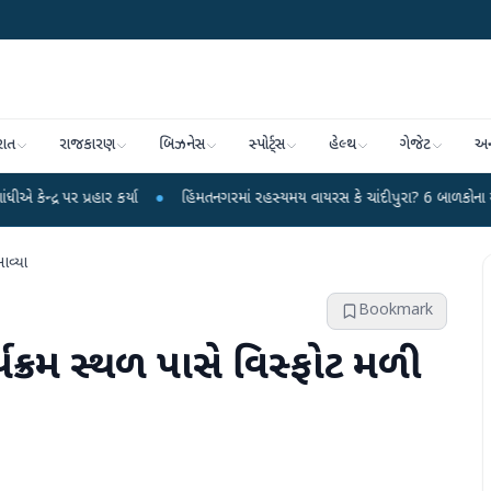
રાત
રાજકારણ
બિઝનેસ
સ્પોર્ટ્સ
હેલ્થ
ગેજેટ
અન
ાર કર્યા
●
હિંમતનગરમાં રહસ્યમય વાયરસ કે ચાંદીપુરા? 6 બાળકોના મોતથી ફફડાટ
આવ્યા
Bookmark
્યક્રમ સ્થળ પાસે વિસ્ફોટ મળી