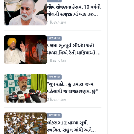
જાતીય શોષણના કેસમાં 10 વર્ષની
જેલની સજા ફટકાર્યા બાદ તરુણ
તેજપાલનું પહેલું નિવેદન
1 દિવસ પહેલા
રાજકારણ
પંજાબના ભૂતપૂર્વ સીએમ ચન્ની
મધ્યરાત્રિએ રેતી માફિયાઓ પર
દરોડા પાડવા નીકળ્યા
1 દિવસ પહેલા
રાજકારણ
"ચૂપ રહો... હું તમારા જન્મ
પહેલાથી જ રાજકારણમાં છું"
2 દિવસ પહેલા
રાજકારણ
લોકસભા 2 વાગ્યા સુધી
સ્થગિત, રાહુલ ગાંધી અને