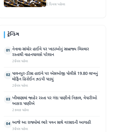
કિરેન રિજિજુની મુલાકાત,
2 દિવસ પહેલા
મડાગાંઠ પર ચર્ચા
ટ્રેન્ડિંગ
નેનાવા-સાંચોર હાઈવે પર ખાડાઓનું સામ્રાજ્ય બિસ્માર
01
રસ્તાથી વાહનચાલકો પરેશાન
2 દિવસ પહેલા
પાલનપુર-ડીસા હાઇવે પર એસઓજી પોલીસે 19.80 લાખનું
02
મોર્ફિન હિરોઈન ઝડપી પાડ્યું
2 દિવસ પહેલા
ખીમાણામાં જાહેર રસ્તા પર ગંદા પાણીનો નિકાલ, વેપારીઓ
03
આકરા પાણીએ
2 કલાક પહેલા
આજે આ રાજ્યોમાં ભારે પવન સાથે વરસાદની આગાહી
04
3 દિવસ પહેલા