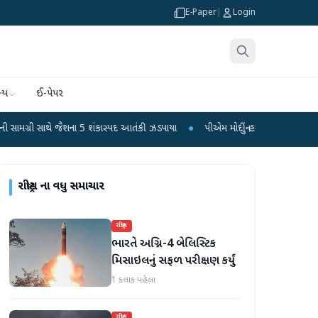
E-Paper
|
Login
્ય
ઈ-પેપર
 જૈશના 5 શંકાસ્પદ આતંકી ઝડપાયા
●
પીએમ મોદીનું હસ્તલિખિત પોસ્ટકાર્ડ વિક્રમ-1 રોકે
રાષ્ટ્રીય
ના વધુ સમાચાર
રાષ્ટ્રીય
ભારતે અગ્નિ-4 બેલિસ્ટિક
મિસાઇલનું સફળ પરીક્ષણ કર્યું
1 કલાક પહેલા
રાષ્ટ્રીય