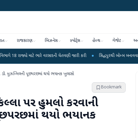
રાત
રાજકારણ
બિઝનેસ
સ્પોર્ટ્સ
હેલ્થ
ગેજેટ
અન
ો માટે ભારે વરસાદની ચેતવણી જારી કરી
●
સિદ્ધપુરથી બોમ્બ બનાવવાની સામગ્રી સાથે
 ડૉ. મુઝમ્મિલની પૂછપરછમાં થયો ભયાનક ખુલાસો
Bookmark
કિલ્લા પર હુમલો કરવાની
 પૂછપરછમાં થયો ભયાનક