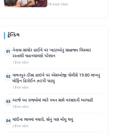
બોલતી પબ્લિક' અભિયાન શરૂ
18 કલાક પહેલા
કરશે
ટ્રેન્ડિંગ
નેનાવા-સાંચોર હાઈવે પર ખાડાઓનું સામ્રાજ્ય બિસ્માર
01
રસ્તાથી વાહનચાલકો પરેશાન
1 દિવસ પહેલા
પાલનપુર-ડીસા હાઇવે પર એસઓજી પોલીસે 19.80 લાખનું
02
મોર્ફિન હિરોઈન ઝડપી પાડ્યું
1 દિવસ પહેલા
આજે આ રાજ્યોમાં ભારે પવન સાથે વરસાદની આગાહી
03
3 દિવસ પહેલા
ચાંદીના ભાવમાં વધારો, સોનું પણ મોંઘુ થયું
04
2 દિવસ પહેલા