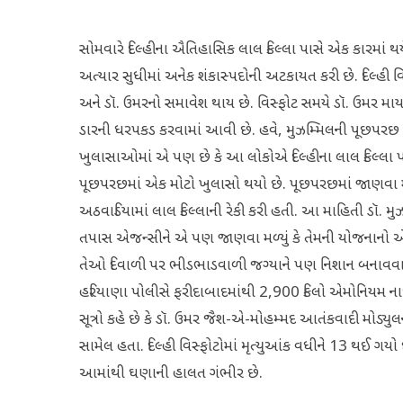
સોમવારે દિલ્હીના ઐતિહાસિક લાલ કિલ્લા પાસે એક કારમાં
અત્યાર સુધીમાં અનેક શંકાસ્પદોની અટકાયત કરી છે. દિલ્હી વિ
અને ડૉ. ઉમરનો સમાવેશ થાય છે. વિસ્ફોટ સમયે ડૉ. ઉમર માર્
ડારની ધરપકડ કરવામાં આવી છે. હવે, મુઝમ્મિલની પૂછપરછ
ખુલાસાઓમાં એ પણ છે કે આ લોકોએ દિલ્હીના લાલ કિલ્લા પર 
પૂછપરછમાં એક મોટો ખુલાસો થયો છે. પૂછપરછમાં જાણવા મળ્ય
અઠવાડિયામાં લાલ કિલ્લાની રેકી કરી હતી. આ માહિતી ડૉ. મ
તપાસ એજન્સીને એ પણ જાણવા મળ્યું કે તેમની યોજનાનો 
તેઓ દિવાળી પર ભીડભાડવાળી જગ્યાને પણ નિશાન બનાવવાની 
હરિયાણા પોલીસે ફરીદાબાદમાંથી 2,900 કિલો એમોનિયમ નાઈટ્ર
સૂત્રો કહે છે કે ડૉ. ઉમર જૈશ-એ-મોહમ્મદ આતંકવાદી મોડ્ય
સામેલ હતા. દિલ્હી વિસ્ફોટોમાં મૃત્યુઆંક વધીને 13 થઈ ગય
આમાંથી ઘણાની હાલત ગંભીર છે.