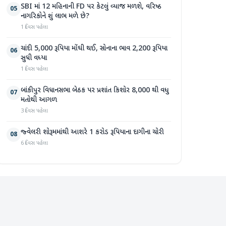
SBI માં 12 મહિનાની FD પર કેટલું વ્યાજ મળશે, વરિષ્ઠ
05
નાગરિકોને શું લાભ મળે છે?
1 દિવસ પહેલા
ચાંદી 5,000 રૂપિયા મોંઘી થઈ, સોનાના ભાવ 2,200 રૂપિયા
06
સુધી વધ્યા
1 દિવસ પહેલા
બાંકીપુર વિધાનસભા બેઠક પર પ્રશાંત કિશોર 8,000 થી વધુ
07
મતોથી આગળ
3 દિવસ પહેલા
જ્વેલરી શોરૂમમાંથી આશરે 1 કરોડ રૂપિયાના દાગીના ચોરી
08
6 દિવસ પહેલા