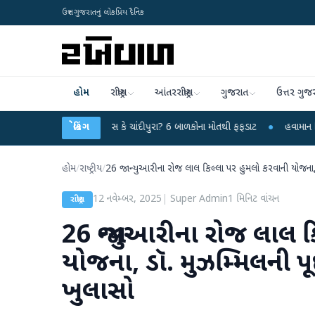
ઉત્તર ગુજરાતનું લોકપ્રિય દૈનિક
હોમ
રાષ્ટ્રીય
આંતરરાષ્ટ્રીય
ગુજરાત
ઉત્તર ગુજ
રહસ્યમય વાયરસ કે ચાંદીપુરા? 6 બાળકોના મોતથી ફફડાટ
બ્રેકિંગ
●
હવામાન વિભાગે 18 રાજ્ય
હોમ
/
રાષ્ટ્રીય
/
26 જાન્યુઆરીના રોજ લાલ કિલ્લા પર હુમલો કરવાની યોજના,
12 નવેમ્બર, 2025
|
Super Admin
1
મિનિટ વાંચન
રાષ્ટ્રીય
26 જાન્યુઆરીના રોજ લાલ 
યોજના, ડૉ. મુઝમ્મિલની
ખુલાસો