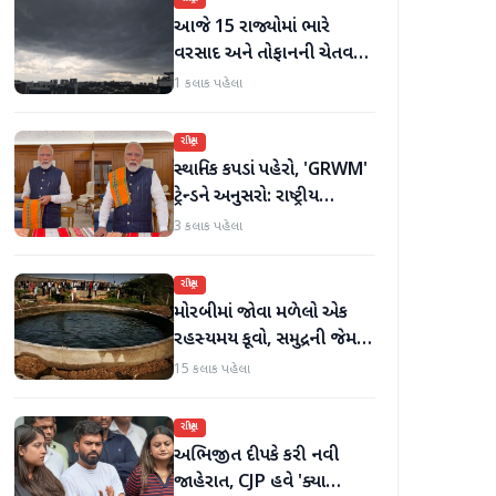
આજે 15 રાજ્યોમાં ભારે
વરસાદ અને તોફાનની ચેતવણી
જારી
1 કલાક પહેલા
રાષ્ટ્રીય
સ્થાનિક કપડાં પહેરો, 'GRWM'
ટ્રેન્ડને અનુસરો: રાષ્ટ્રીય
હાથવણાટ દિવસ પર
3 કલાક પહેલા
પ્રધાનમંત્રી મોદી
રાષ્ટ્રીય
મોરબીમાં જોવા મળેલો એક
રહસ્યમય કૂવો, સમુદ્રની જેમ
હિલોળા ખાતું પાણી
15 કલાક પહેલા
રાષ્ટ્રીય
અભિજીત દીપકે કરી નવી
જાહેરાત, CJP હવે 'ક્યા