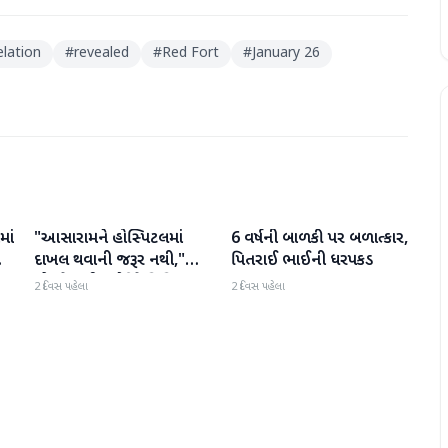
elation
#
revealed
#
Red Fort
#
January 26
માં
"આસારામને હોસ્પિટલમાં
6 વર્ષની બાળકી પર બળાત્કાર,
રાષ્ટ્રીય
રાષ્ટ્રીય
દાખલ થવાની જરૂર નથી,"
પિતરાઈ ભાઈની ધરપકડ
એમ્સે સુપ્રીમ કોર્ટને વિવિધ
2 દિવસ પહેલા
2 દિવસ પહેલા
બીમારીઓની યાદી આપતા
અહેવાલ આપ્યો