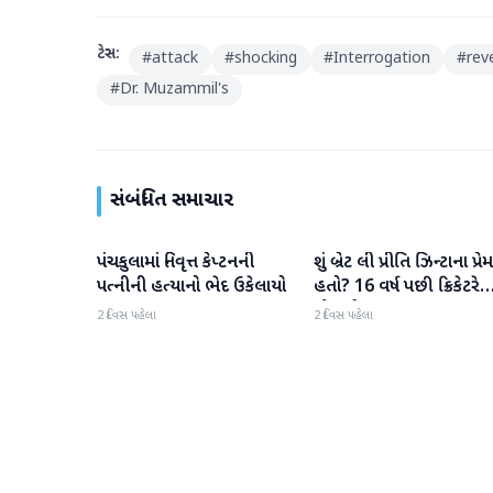
ટેગ્સ:
#
attack
#
shocking
#
Interrogation
#
rev
#
Dr. Muzammil's
સંબંધિત સમાચાર
પંચકુલામાં નિવૃત્ત કેપ્ટનની
શું બ્રેટ લી પ્રીતિ ઝિન્ટાના પ્રેમ
રાષ્ટ્રીય
રાષ્ટ્રીય
પત્નીની હત્યાનો ભેદ ઉકેલાયો
હતો? 16 વર્ષ પછી ક્રિકેટરે
મૌન તોડ્યું
2 દિવસ પહેલા
2 દિવસ પહેલા