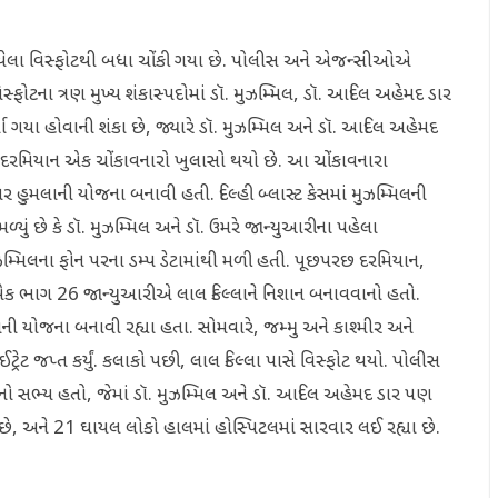
 થયેલા વિસ્ફોટથી બધા ચોંકી ગયા છે. પોલીસ અને એજન્સીઓએ
સ્ફોટના ત્રણ મુખ્ય શંકાસ્પદોમાં ડૉ. મુઝમ્મિલ, ડૉ. આદિલ અહેમદ ડાર
યા ગયા હોવાની શંકા છે, જ્યારે ડૉ. મુઝમ્મિલ અને ડૉ. આદિલ અહેમદ
 દરમિયાન એક ચોંકાવનારો ખુલાસો થયો છે. આ ચોંકાવનારા
હુમલાની યોજના બનાવી હતી. દિલ્હી બ્લાસ્ટ કેસમાં મુઝમ્મિલની
ું છે કે ડૉ. મુઝમ્મિલ અને ડૉ. ઉમરે જાન્યુઆરીના પહેલા
ુઝમ્મિલના ફોન પરના ડમ્પ ડેટામાંથી મળી હતી. પૂછપરછ દરમિયાન,
એક ભાગ 26 જાન્યુઆરીએ લાલ કિલ્લાને નિશાન બનાવવાનો હતો.
યોજના બનાવી રહ્યા હતા. સોમવારે, જમ્મુ અને કાશ્મીર અને
ેટ જપ્ત કર્યું. કલાકો પછી, લાલ કિલ્લા પાસે વિસ્ફોટ થયો. પોલીસ
ુલનો સભ્ય હતો, જેમાં ડૉ. મુઝમ્મિલ અને ડૉ. આદિલ અહેમદ ડાર પણ
ો છે, અને 21 ઘાયલ લોકો હાલમાં હોસ્પિટલમાં સારવાર લઈ રહ્યા છે.