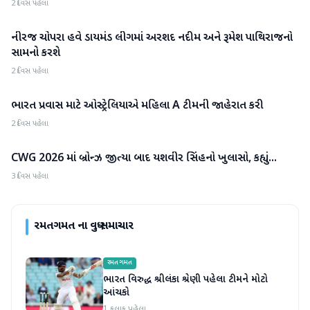
2 દિવસ પહેલા
નીરજ ચોપરા હવે ડાયમંડ લીગમાં અરશદ નદીમ અને રૂમેશ પાથિરાજનો
રમતગમત
સામનો કરશે
2 દિવસ પહેલા
ભારત પ્રવાસ માટે ઓસ્ટ્રેલિયાએ મહિલા A ટીમની જાહેરાત કરી
રમતગમત
2 દિવસ પહેલા
CWG 2026 માં બ્રોન્ઝ જીત્યા બાદ યશવીર સિંહનો ખુલાસો, કહ્યું...
રમતગમત
3 દિવસ પહેલા
રમતગમત
ના વધુ સમાચાર
રમતગમત
ભારત વિરુદ્ધ શ્રીલંકા શ્રેણી પહેલા ટીમને મોટો
આંચકો
1 કલાક પહેલા