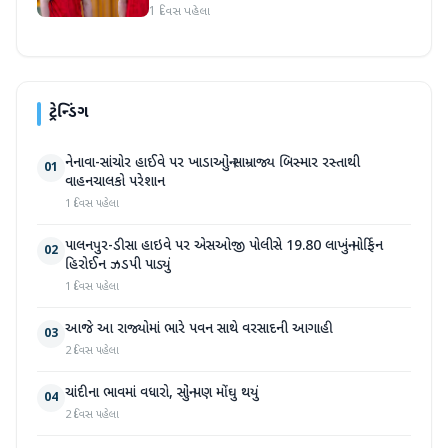
સંભાળ્યો
1 દિવસ પહેલા
ટ્રેન્ડિંગ
નેનાવા-સાંચોર હાઈવે પર ખાડાઓનું સામ્રાજ્ય બિસ્માર રસ્તાથી
01
વાહનચાલકો પરેશાન
1 દિવસ પહેલા
પાલનપુર-ડીસા હાઇવે પર એસઓજી પોલીસે 19.80 લાખનું મોર્ફિન
02
હિરોઈન ઝડપી પાડ્યું
1 દિવસ પહેલા
આજે આ રાજ્યોમાં ભારે પવન સાથે વરસાદની આગાહી
03
2 દિવસ પહેલા
ચાંદીના ભાવમાં વધારો, સોનું પણ મોંઘુ થયું
04
2 દિવસ પહેલા