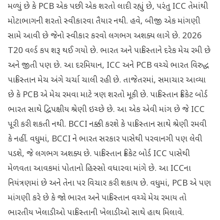
મળ્યું છે કે PCB એક પછી એક શરતો લાદી રહ્યું છે, પરંતુ ICC તેમાંથી
મોટાભાગની શરતો સ્વીકારવા તૈયાર નથી. હવે, બીજી એક માંગણી
સામે આવી છે જેનો સ્વીકાર કરવો લગભગ અશક્ય લાગે છે. 2026
T20 વર્લ્ડ કપ શરૂ થઈ ગયો છે. ભારત અને પાકિસ્તાને દરેક મેચ રમી છે
અને જીતી પણ છે. આ દરમિયાન, ICC અને PCB વચ્ચે ભારત વિરુદ્ધ
પાકિસ્તાન મેચ અંગે ચર્ચા ચાલી રહી છે. તાજેતરમાં, સમાચાર આવ્યા
છે કે PCB એ મેચ રમવા માટે ત્રણ શરતો મૂકી છે. પાકિસ્તાન ક્રિકેટ બોર્ડ
ભારત સાથે દ્વિપક્ષીય શ્રેણી ઇચ્છે છે. આ એક એવી માંગ છે જે ICC
પૂરી કરી શકતી નથી. BCCI નક્કી કરશે કે પાકિસ્તાન સાથે શ્રેણી રમવી
કે નહીં. વધુમાં, BCCI ને ભારત સરકાર પાસેથી પરવાનગી પણ લેવી
પડશે, જે લગભગ અશક્ય છે. પાકિસ્તાન ક્રિકેટ બોર્ડ ICC પાસેથી
મેળવતા આવકમાં પોતાનો હિસ્સો વધારવા માંગે છે. આ ICCના
નિયંત્રણમાં છે અને તેના પર વિચાર કરી શકાય છે. વધુમાં, PCB એ પણ
માંગણી કરે છે કે જો ભારત અને પાકિસ્તાન વચ્ચે મેચ રમાય તો
ભારતીય ખેલાડીઓ પાકિસ્તાની ખેલાડીઓ સાથે હાથ મિલાવે.