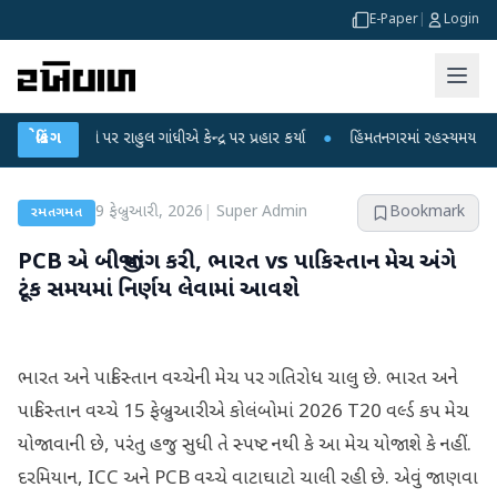
E-Paper
|
Login
પો પર રાહુલ ગાંધીએ કેન્દ્ર પર પ્રહાર કર્યા
બ્રેકિંગ
●
હિંમતનગરમાં રહસ્યમય વાયરસ કે ચાં
9 ફેબ્રુઆરી, 2026
|
Super Admin
Bookmark
રમતગમત
PCB એ બીજી માંગ કરી, ભારત vs પાકિસ્તાન મેચ અંગે
ટૂંક સમયમાં નિર્ણય લેવામાં આવશે
ભારત અને પાકિસ્તાન વચ્ચેની મેચ પર ગતિરોધ ચાલુ છે. ભારત અને
પાકિસ્તાન વચ્ચે 15 ફેબ્રુઆરીએ કોલંબોમાં 2026 T20 વર્લ્ડ કપ મેચ
યોજાવાની છે, પરંતુ હજુ સુધી તે સ્પષ્ટ નથી કે આ મેચ યોજાશે કે નહીં.
દરમિયાન, ICC અને PCB વચ્ચે વાટાઘાટો ચાલી રહી છે. એવું જાણવા