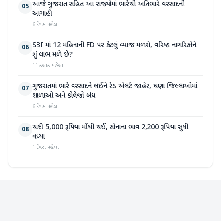
આજે ગુજરાત સહિત આ રાજ્યોમાં ભારેથી અતિભારે વરસાદની
05
આગાહી
6 દિવસ પહેલા
SBI માં 12 મહિનાની FD પર કેટલું વ્યાજ મળશે, વરિષ્ઠ નાગરિકોને
06
શું લાભ મળે છે?
11 કલાક પહેલા
ગુજરાતમાં ભારે વરસાદને લઈને રેડ એલર્ટ જાહેર, ઘણા જિલ્લાઓમાં
07
શાળાઓ અને કોલેજો બંધ
6 દિવસ પહેલા
ચાંદી 5,000 રૂપિયા મોંઘી થઈ, સોનાના ભાવ 2,200 રૂપિયા સુધી
08
વધ્યા
1 દિવસ પહેલા