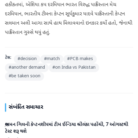
હકીકતમાં, એશિયા કપ દરમિયાન ભારત વિરુદ્ધ પાકિસ્તાન મેચ
દરમિયાન, ભારતીય ટીમના કેપ્ટન સૂર્યકુમાર યાદવે પાકિસ્તાની કેપ્ટન
સલમાન અલી આગા સાથે હાથ મિલાવવાનો ઇનકાર કર્યો હતો, જેનાથી
પાકિસ્તાન ગુસ્સે થયું હતું.
ટેગ્સ:
#
decision
#
match
#
PCB makes
#
another demand
#
on India vs Pakistan
#
be taken soon
સંબંધિત સમાચાર
શુભમન ગિલની કેપ્ટનશીપમાં ટીમ ઈન્ડિયા શ્રીલંકા પહોંચી, 7 ઓગસ્ટથી
રમતગમત
ટેસ્ટ શરૂ થશે