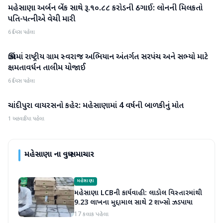
મહેસાણા અર્બન બેંક સાથે રૂ.૧૦.૮૮ કરોડની ઠગાઈ: લોનની મિલકતો
મહેસાણા
પતિ-પત્નીએ વેચી મારી
6 દિવસ પહેલા
ઊંઝામાં રાષ્ટ્રીય ગ્રામ સ્વરાજ અભિયાન અંતર્ગત સરપંચ અને સભ્યો માટે
મહેસાણા
ક્ષમતાવર્ધન તાલીમ યોજાઈ
6 દિવસ પહેલા
ચાંદીપુરા વાયરસનો કહેર: મહેસાણામાં 4 વર્ષની બાળકીનું મોત
મહેસાણા
1 અઠવાડિયા પહેલા
મહેસાણા
ના વધુ સમાચાર
મહેસાણા
મહેસાણા LCBની કાર્યવાહી: લાડોલ વિસ્તારમાંથી
9.23 લાખના મુદ્દામાલ સાથે 2 શખ્સો ઝડપાયા
17 કલાક પહેલા