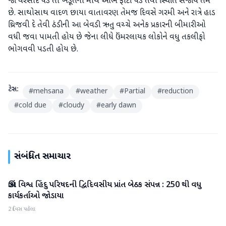
જો વરસાદ પડે તો ખેડૂતના માથે આભ ફાટી પડે તેવી સ્થિતિ સર્જાય તેમ
છે. સાથોસાથ વાદળ છાયા વાતાવરણ તેમજ દિવસે ગરમી અને રાત્રે હાડ
થ્રિજવી દે તેવી ઠંડીની આ બેવડી ઋતુ વચ્ચે અનેક પ્રકારની બીમારીઓ
વધી જવા પામતી હોય છે જેના લીધે ઉંમરલાયક લોકોને વધુ તકલીફો
ભોગવવી પડતી હોય છે.
ટેગ્સ:
#
mehsana
#
weather
#
Partial
#
reduction
#
cold due
#
cloudy
#
early dawn
સંબંધિત સમાચાર
ઊંઝા વિશ્વ હિંદુ પરિષદની દ્વિદિવસીય પ્રાંત બેઠક સંપન્ન : 250 થી વધુ
મહેસાણા
કાર્યકર્તાઓ જોડાયા
2 દિવસ પહેલા