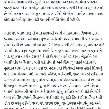
હોય તેમ જોવા મળી રહ્યું છે. વાતાવરણમાં અચાનક આવેલા પલટાના
કારણે ધરતીનો તાત ખેડૂત પોતાના વાવેટરના પાકની ચિંતામાં મુકાઈ ગયો
છે. જો સતત વાદળ છાયું વાતાવરણ રહેશે તો ખેરમાં વાવેલા ઉભા પાકમાં
કોહવાટ અને જીવાત પડી જવાની ભીતિ સેવાઈ રહી છે.
ત્યારે જો બીજી તરફની વાત કરવામાં આવે તો હવામાન વિભાગ દ્વારા
કરવામાં આવેલી આગાહી મુજબ કમોસમી વરસાદ થવાની પણ શક્યતા
સેવાઈ રહી છે. આમ તો કહેવત છે કે શિયાળાની ઠંડી શિયાળું વાવેતર માટે
આશીર્વાદ સ્વરૂપ ગણવામાં આવે છે. પરંતુ વાદળ છાયા વાતાવરણ અને
ગાઢ ધૂમમ્સ વચ્ચે વરસાદ પડે તો શિયાળું વાવેતર કરતા ખેડૂતોને આ
આશીર્વાદ અભિશાપ બની શકે તેમ છે અને શિયાળું પાકને મોટાપાયે
નુકશાન થવાની શકયતા પણ છે. મહેસાણા જિલ્લામાં ખાસ કરીને શિયાળું
પાકના વાવેતરમાં ઘઉં, બાજરી, એરંડા, વરિયાળી, જીરું, રાયડો સહિતના
અનેક લીલા શાકભાજીનું મોટા પ્રમાણમાં વાવેતર કરવામાં આવે છે. જેમાં
શિયાળું પાક અને શાકભાજીમાં વિવિધ પ્રકારના રોગચાળા અને ઈયલ
થવાની શક્યતાની સાથે પાક કે શાકભાજીનું વાવેતર બગડી શકે છે. જોકે
આમ તો શિયાળાની સિઝનના પાકો માટે વધુ ઠંડી હિતકારી સાબિત થતી
હોય છે પરંતુ ઠંડીની વચ્ચે જો વાદળ છાયું વાતાવરણ બંધાયેલું રહે અને