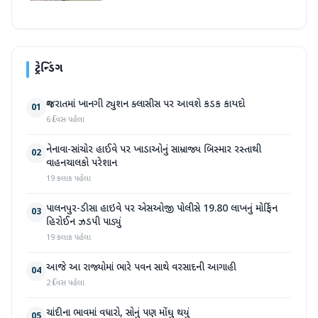
ટ્રેન્ડિંગ
ગુજરાતમાં ખાનગી ટ્યુશન ક્લાસીસ પર આવશે કડક કાયદો
01
6 દિવસ પહેલા
નેનાવા-સાંચોર હાઈવે પર ખાડાઓનું સામ્રાજ્ય બિસ્માર રસ્તાથી
02
વાહનચાલકો પરેશાન
19 કલાક પહેલા
પાલનપુર-ડીસા હાઇવે પર એસઓજી પોલીસે 19.80 લાખનું મોર્ફિન
03
હિરોઈન ઝડપી પાડ્યું
19 કલાક પહેલા
આજે આ રાજ્યોમાં ભારે પવન સાથે વરસાદની આગાહી
04
2 દિવસ પહેલા
ચાંદીના ભાવમાં વધારો, સોનું પણ મોંઘુ થયું
05