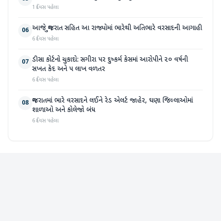
1 દિવસ પહેલા
આજે ગુજરાત સહિત આ રાજ્યોમાં ભારેથી અતિભારે વરસાદની આગાહી
06
6 દિવસ પહેલા
ડીસા કોર્ટનો ચુકાદો: સગીરા પર દુષ્કર્મ કેસમાં આરોપીને ૨૦ વર્ષની
07
સખત કેદ અને ૫ લાખ વળતર
6 દિવસ પહેલા
ગુજરાતમાં ભારે વરસાદને લઈને રેડ એલર્ટ જાહેર, ઘણા જિલ્લાઓમાં
08
શાળાઓ અને કોલેજો બંધ
6 દિવસ પહેલા