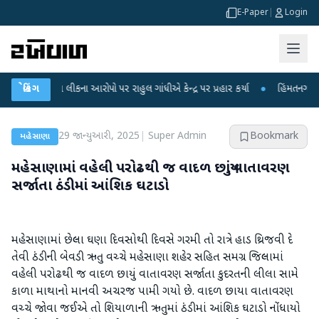
E-Paper
|
Login
્ષા લીકના આરોપો પર રાહુલ ગાંધીએ કેન્દ્ર પર પ્રહાર કર્યા
બ્રેકિંગ
●
હિંમતનગરમાં રહસ્યમય 
29 જાન્યુઆરી, 2025
|
Super Admin
Bookmark
મહેસાણા
મહેસાણામાં વહેલી પરોઢથી જ વાદળ છાયું વાતાવરણ
સર્જાતા ઠંડીમાં આંશિક ઘટાડો
મહેસાણામાં છેલ્લા ઘણા દિવસોથી દિવસે ગરમી તો રાત્રે હાડ થ્રિજવી દે
તેવી ઠંડીની બેવડી ઋતુ વચ્ચે મહેસાણા શહેર સહિત સમગ્ર જિલ્લામાં
વહેલી પરોઢથી જ વાદળ છાયું વાતાવરણ સર્જાતા કુદરતની લીલા સામે
કાળા માથાનો માનવી અચરજ પામી ગયો છે. વાદળ છાયા વાતાવરણ
વચ્ચે જોવા જઈએ તો શિયાળાની ઋતુમાં ઠંડીમાં આંશિક ઘટાડો નોંધાયો