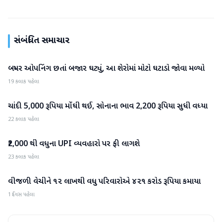
સંબંધિત સમાચાર
બમ્પર ઓપનિંગ છતાં બજાર ઘટ્યું, આ શેરોમાં મોટો ઘટાડો જોવા મળ્યો
બિઝનેસ
19 કલાક પહેલા
ચાંદી 5,000 રૂપિયા મોંઘી થઈ, સોનાના ભાવ 2,200 રૂપિયા સુધી વધ્યા
બિઝનેસ
22 કલાક પહેલા
₹2,000 થી વધુના UPI વ્યવહારો પર ફી લાગશે
બિઝનેસ
23 કલાક પહેલા
વીજળી વેચીને ૧૨ લાખથી વધુ પરિવારોએ ૪૨૧ કરોડ રૂપિયા કમાયા
બિઝનેસ
1 દિવસ પહેલા