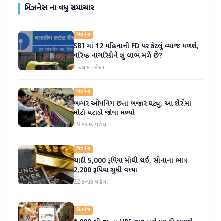
બિઝનેસ
ના વધુ સમાચાર
બિઝનેસ
SBI માં 12 મહિનાની FD પર કેટલું વ્યાજ મળશે,
વરિષ્ઠ નાગરિકોને શું લાભ મળે છે?
1 કલાક પહેલા
બિઝનેસ
બમ્પર ઓપનિંગ છતાં બજાર ઘટ્યું, આ શેરોમાં
મોટો ઘટાડો જોવા મળ્યો
19 કલાક પહેલા
બિઝનેસ
ચાંદી 5,000 રૂપિયા મોંઘી થઈ, સોનાના ભાવ
2,200 રૂપિયા સુધી વધ્યા
22 કલાક પહેલા
બિઝનેસ