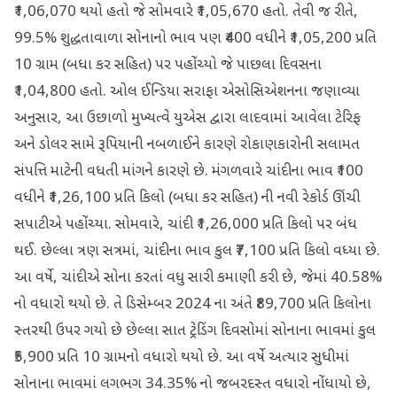
₹1,06,070 થયો હતો જે સોમવારે ₹1,05,670 હતો. તેવી જ રીતે,
99.5% શુદ્ધતાવાળા સોનાનો ભાવ પણ ₹400 વધીને ₹1,05,200 પ્રતિ
10 ગ્રામ (બધા કર સહિત) પર પહોંચ્યો જે પાછલા દિવસના
₹1,04,800 હતો. ઓલ ઈન્ડિયા સરાફા એસોસિએશનના જણાવ્યા
અનુસાર, આ ઉછાળો મુખ્યત્વે યુએસ દ્વારા લાદવામાં આવેલા ટેરિફ
અને ડોલર સામે રૂપિયાની નબળાઈને કારણે રોકાણકારોની સલામત
સંપત્તિ માટેની વધતી માંગને કારણે છે. મંગળવારે ચાંદીના ભાવ ₹100
વધીને ₹1,26,100 પ્રતિ કિલો (બધા કર સહિત) ની નવી રેકોર્ડ ઊંચી
સપાટીએ પહોંચ્યા. સોમવારે, ચાંદી ₹1,26,000 પ્રતિ કિલો પર બંધ
થઈ. છેલ્લા ત્રણ સત્રમાં, ચાંદીના ભાવ કુલ ₹7,100 પ્રતિ કિલો વધ્યા છે.
આ વર્ષે, ચાંદીએ સોના કરતાં વધુ સારી કમાણી કરી છે, જેમાં 40.58%
નો વધારો થયો છે. તે ડિસેમ્બર 2024 ના અંતે ₹89,700 પ્રતિ કિલોના
સ્તરથી ઉપર ગયો છે છેલ્લા સાત ટ્રેડિંગ દિવસોમાં સોનાના ભાવમાં કુલ
₹5,900 પ્રતિ 10 ગ્રામનો વધારો થયો છે. આ વર્ષે અત્યાર સુધીમાં
સોનાના ભાવમાં લગભગ 34.35% નો જબરદસ્ત વધારો નોંધાયો છે,