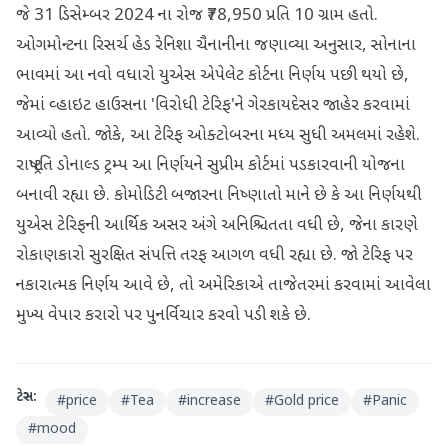
જે 31 ડિસેમ્બર 2024 ના રોજ ₹78,950 પ્રતિ 10 ગ્રામ હતો.
ઓગમોન્ટના રિસર્ચ હેડ રેનિશા ચૈનાનીના જણાવ્યા અનુસાર, સોનાના
ભાવમાં આ નવો વધારો યુએસ એપેલેટ કોર્ટના નિર્ણય પછી થયો છે,
જેમાં વ્હાઇટ હાઉસના 'વિરોધી ટેરિફ'ને ગેરકાયદેસર જાહેર કરવામાં
આવ્યો હતો. જોકે, આ ટેરિફ ઓક્ટોબરના મધ્ય સુધી અમલમાં રહેશે.
રાષ્ટ્રપતિ ડોનાલ્ડ ટ્રમ્પ આ નિર્ણયને સુપ્રીમ કોર્ટમાં પડકારવાની યોજના
બનાવી રહ્યા છે. કોમોડિટી બજારના નિષ્ણાતો માને છે કે આ નિર્ણયથી
યુએસ ટેરિફની આર્થિક અસર અંગે અનિશ્ચિતતા વધી છે, જેના કારણે
રોકાણકારો સુરક્ષિત સંપત્તિ તરફ આગળ વધી રહ્યા છે. જો ટેરિફ પર
નકારાત્મક નિર્ણય આવે છે, તો અમેરિકાએ તાજેતરમાં કરવામાં આવેલા
મુખ્ય વેપાર કરારો પર પુનર્વિચાર કરવો પડી શકે છે.
ટેગ્સ:
#
price
#
Tea
#
increase
#
Gold price
#
Panic
#
mood