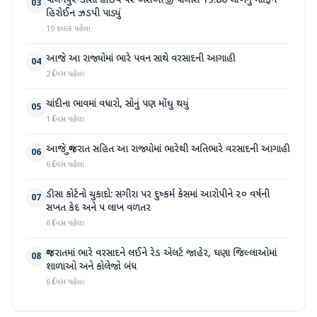
પાલનપુર-ડીસા હાઇવે પર એસઓજી પોલીસે 19.80 લાખનું મોર્ફિન
03
હિરોઈન ઝડપી પાડ્યું
19 કલાક પહેલા
આજે આ રાજ્યોમાં ભારે પવન સાથે વરસાદની આગાહી
04
2 દિવસ પહેલા
ચાંદીના ભાવમાં વધારો, સોનું પણ મોંઘુ થયું
05
1 દિવસ પહેલા
આજે ગુજરાત સહિત આ રાજ્યોમાં ભારેથી અતિભારે વરસાદની આગાહી
06
6 દિવસ પહેલા
ડીસા કોર્ટનો ચુકાદો: સગીરા પર દુષ્કર્મ કેસમાં આરોપીને ૨૦ વર્ષની
07
સખત કેદ અને ૫ લાખ વળતર
6 દિવસ પહેલા
ગુજરાતમાં ભારે વરસાદને લઈને રેડ એલર્ટ જાહેર, ઘણા જિલ્લાઓમાં
08
શાળાઓ અને કોલેજો બંધ
6 દિવસ પહેલા