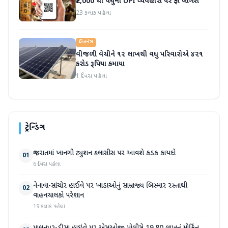
₹2,000 થી વધુના UPI વ્યવહારો પર ફી લાગશે
23 કલાક પહેલા
બિઝનેસ
વીજળી વેચીને ૧૨ લાખથી વધુ પરિવારોએ ૪૨૧
કરોડ રૂપિયા કમાયા
1 દિવસ પહેલા
ટ્રેન્ડિંગ
ગુજરાતમાં ખાનગી ટ્યુશન ક્લાસીસ પર આવશે કડક કાયદો
01
6 દિવસ પહેલા
નેનાવા-સાંચોર હાઈવે પર ખાડાઓનું સામ્રાજ્ય બિસ્માર રસ્તાથી
02
વાહનચાલકો પરેશાન
19 કલાક પહેલા