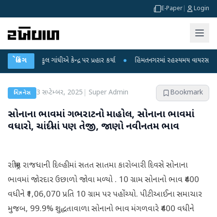
E-Paper
|
Login
રાહુલ ગાંધીએ કેન્દ્ર પર પ્રહાર કર્યા
બ્રેકિંગ
●
હિંમતનગરમાં રહસ્યમય વાયરસ કે ચાંદીપુરા
3 સપ્ટેમ્બર, 2025
|
Super Admin
Bookmark
બિઝનેસ
સોનાના ભાવમાં ગભરાટનો માહોલ, સોનાના ભાવમાં
વધારો, ચાંદીમાં પણ તેજી, જાણો નવીનતમ ભાવ
રાષ્ટ્રીય રાજધાની દિલ્હીમાં સતત સાતમા કારોબારી દિવસે સોનાના
ભાવમાં જોરદાર ઉછાળો જોવા મળ્યો . 10 ગ્રામ સોનાનો ભાવ ₹400
વધીને ₹1,06,070 પ્રતિ 10 ગ્રામ પર પહોંચ્યો. પીટીઆઈના સમાચાર
મુજબ, 99.9% શુદ્ધતાવાળા સોનાનો ભાવ મંગળવારે ₹400 વધીને