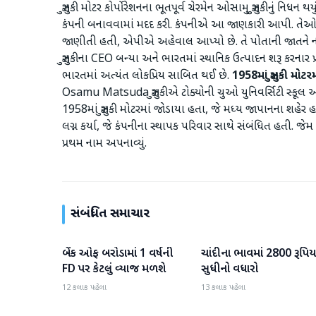
સુઝુકી મોટર કોર્પોરેશનના ભૂતપૂર્વ ચેરમેન ઓસામુ સુઝુકીનું નિધન થ
કંપની બનાવવામાં મદદ કરી. કંપનીએ આ જાણકારી આપી. તેઓ 94 
જાણીતી હતી, એપીએ અહેવાલ આપ્યો છે. તે પોતાની જાતને ના
સુઝુકીના CEO બન્યા અને ભારતમાં સ્થાનિક ઉત્પાદન શરૂ કરનાર પ્રથ
ભારતમાં અત્યંત લોકપ્રિય સાબિત થઈ છે.
1958
માં
સુઝુકી
મોટરમ
Osamu Matsuda સુઝુકીએ ટોક્યોની ચુઓ યુનિવર્સિટી સ્કૂલ ઓફ લોમ
1958માં સુઝુકી મોટરમાં જોડાયા હતા, જે મધ્ય જાપાનના શહેર હમામાત
લગ્ન કર્યા, જે કંપનીના સ્થાપક પરિવાર સાથે સંબંધિત હતી. જેમ
પ્રથમ નામ અપનાવ્યું.
સંબંધિત સમાચાર
બેંક ઓફ બરોડામાં 1 વર્ષની
ચાંદીના ભાવમાં 2800 રૂપિય
બિઝનેસ
બિઝનેસ
FD પર કેટલું વ્યાજ મળશે
સુધીનો વધારો
12 કલાક પહેલા
13 કલાક પહેલા