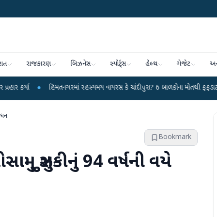
રાત
રાજકારણ
બિઝનેસ
સ્પોર્ટ્સ
હેલ્થ
ગેજેટ
અન
●
હિંમતનગરમાં રહસ્યમય વાયરસ કે ચાંદીપુરા? 6 બાળકોના મોતથી ફફડાટ
●
હવામાન 
નિધન
Bookmark
સામુ સુઝુકીનું 94 વર્ષની વયે