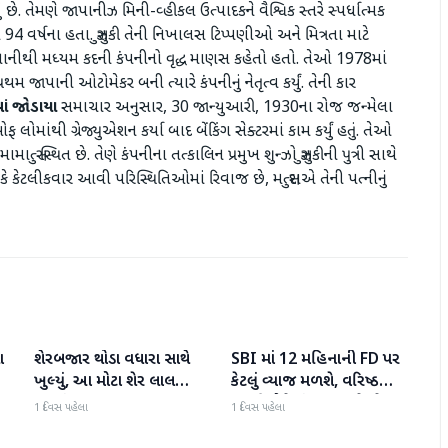
યું છે. તેમણે જાપાનીઝ મિની-વ્હીકલ ઉત્પાદકને વૈશ્વિક સ્તરે સ્પર્ધાત્મક
વર્ષના હતા. સુઝુકી તેની નિખાલસ ટિપ્પણીઓ અને મિત્રતા માટે
નીથી મધ્યમ કદની કંપનીનો વૃદ્ધ માણસ કહેતો હતો. તેઓ 1978માં
મ જાપાની ઓટોમેકર બની ત્યારે કંપનીનું નેતૃત્વ કર્યું. તેની કાર
ાં
જોડાયા
સમાચાર અનુસાર, 30 જાન્યુઆરી, 1930ના રોજ જન્મેલા
ાંથી ગ્રેજ્યુએશન કર્યા બાદ બેંકિંગ સેક્ટરમાં કામ કર્યું હતું. તેઓ
્સુ સ્થિત છે. તેણે કંપનીના તત્કાલિન પ્રમુખ શુન્ઝો સુઝુકીની પુત્રી સાથે
 કે કેટલીકવાર આવી પરિસ્થિતિઓમાં રિવાજ છે, મત્સુદાએ તેની પત્નીનું
ા
શેરબજાર થોડા વધારા સાથે
SBI માં 12 મહિનાની FD પર
બિઝનેસ
બિઝનેસ
ખુલ્યું, આ મોટા શેર લાલ
કેટલું વ્યાજ મળશે, વરિષ્ઠ
રંગમાં ખુલ્યા
નાગરિકોને શું લાભ મળે છે?
1 દિવસ પહેલા
1 દિવસ પહેલા