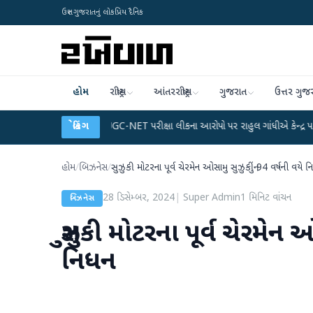
ઉત્તર ગુજરાતનું લોકપ્રિય દૈનિક
હોમ
રાષ્ટ્રીય
આંતરરાષ્ટ્રીય
ગુજરાત
ઉત્તર ગુજ
 પ્લાન
●
UGC-NET પરીક્ષા લીકના આરોપો પર રાહુલ ગાંધીએ કેન્દ્ર પર પ્રહાર કર્યા
બ્રેકિંગ
હોમ
/
બિઝનેસ
/
સુઝુકી મોટરના પૂર્વ ચેરમેન ઓસામુ સુઝુકીનું 94 વર્ષની વયે 
28 ડિસેમ્બર, 2024
|
Super Admin
1
મિનિટ વાંચન
બિઝનેસ
સુઝુકી મોટરના પૂર્વ ચેરમેન ઓ
નિધન