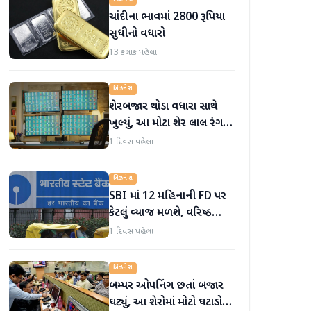
ચાંદીના ભાવમાં 2800 રૂપિયા
સુધીનો વધારો
13 કલાક પહેલા
બિઝનેસ
શેરબજાર થોડા વધારા સાથે
ખુલ્યું, આ મોટા શેર લાલ રંગમાં
ખુલ્યા
1 દિવસ પહેલા
બિઝનેસ
SBI માં 12 મહિનાની FD પર
કેટલું વ્યાજ મળશે, વરિષ્ઠ
નાગરિકોને શું લાભ મળે છે?
1 દિવસ પહેલા
બિઝનેસ
બમ્પર ઓપનિંગ છતાં બજાર
ઘટ્યું, આ શેરોમાં મોટો ઘટાડો