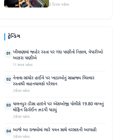
જોવા મળ્યો
2 દિવસ પહેલા
ટ્રેન્ડિંગ
ખીમાણામાં જાહેર રસ્તા પર ગંદા પાણીનો નિકાલ, વેપારીઓ
01
આકરા પાણીએ
11 કલાક પહેલા
નેનાવા-સાંચોર હાઈવે પર ખાડાઓનું સામ્રાજ્ય બિસ્માર
02
રસ્તાથી વાહનચાલકો પરેશાન
2 દિવસ પહેલા
પાલનપુર-ડીસા હાઇવે પર એસઓજી પોલીસે 19.80 લાખનું
03
મોર્ફિન હિરોઈન ઝડપી પાડ્યું
2 દિવસ પહેલા
આજે આ રાજ્યોમાં ભારે પવન સાથે વરસાદની આગાહી
04
3 દિવસ પહેલા