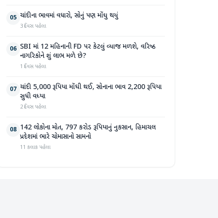
ચાંદીના ભાવમાં વધારો, સોનું પણ મોંઘુ થયું
05
3 દિવસ પહેલા
SBI માં 12 મહિનાની FD પર કેટલું વ્યાજ મળશે, વરિષ્ઠ
06
નાગરિકોને શું લાભ મળે છે?
1 દિવસ પહેલા
ચાંદી 5,000 રૂપિયા મોંઘી થઈ, સોનાના ભાવ 2,200 રૂપિયા
07
સુધી વધ્યા
2 દિવસ પહેલા
142 લોકોના મોત, 797 કરોડ રૂપિયાનું નુકસાન, હિમાચલ
08
પ્રદેશમાં ભારે ચોમાસાનો સામનો
11 કલાક પહેલા