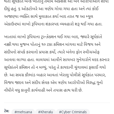
થતાં સૂર્યકાંતે બેન્ક ખાતાનું તમામ એક્સેસ આ બંને આરોપીઓને સોંપી
દીધું હતું. ૬ ઓક્ટોબરે આ ત્રણેય ગોવા ગયા હતા અને ત્યાં કોઈ
અજાણ્યા વ્યક્તિ સાથે મુલાકાત કર્યા બાદ તરત જ આ મ્યુલ
એકાઉન્ટમાં લાખો રૂપિયાના શંકાસ્પદ વ્યવહારો શરૂ થઈ ગયા હતા.
ખાતામાં લાખો રૂપિયાના ટ્રાન્ઝેક્શન થઈ ગયા બાદ, જ્યારે સૂર્યકાંતે
નક્કી થયા મુજબ પોતાનું ૧૦ ટકા કમિશન માંગવા માટે વિજય અને
સંદીપનો સંપર્ક કરવાનો પ્રયાસ કર્યો, ત્યારે બંનેના ફોન સ્વીચઓફ
આવવા લાગ્યા હતા. લાલચમાં આવીને સાયબર ગુનેગારોને મદદ કરનાર
સૂર્યકાંતને કમિશન તો ન મળ્યું, પરંતુ તે કાયદાની ચુંગાલમાં ફસાઈ ગયો
છે. આ સમગ્ર કૌભાંડ બહાર આવતાં ખેરાલુ પોલીસે સૂર્યકાંત પરમાર,
વિજય જાદવ અને સંદીપ સેવક એમ ત્રણેય આરોપીઓ વિરુદ્ધ ગુનો
નોંધીને વધુ કાનૂની કાર્યવાહી અને તપાસ હાથ ધરી છે.
ટેગ્સ:
#
mehsana
#
Kheralu
#
Cyber Criminals