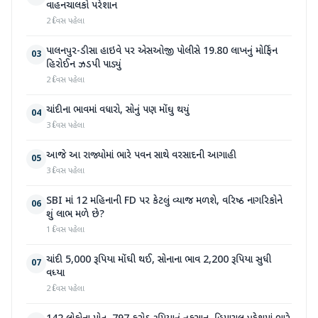
વાહનચાલકો પરેશાન
2 દિવસ પહેલા
પાલનપુર-ડીસા હાઇવે પર એસઓજી પોલીસે 19.80 લાખનું મોર્ફિન
03
હિરોઈન ઝડપી પાડ્યું
2 દિવસ પહેલા
ચાંદીના ભાવમાં વધારો, સોનું પણ મોંઘુ થયું
04
3 દિવસ પહેલા
આજે આ રાજ્યોમાં ભારે પવન સાથે વરસાદની આગાહી
05
3 દિવસ પહેલા
SBI માં 12 મહિનાની FD પર કેટલું વ્યાજ મળશે, વરિષ્ઠ નાગરિકોને
06
શું લાભ મળે છે?
1 દિવસ પહેલા
ચાંદી 5,000 રૂપિયા મોંઘી થઈ, સોનાના ભાવ 2,200 રૂપિયા સુધી
07
વધ્યા
2 દિવસ પહેલા