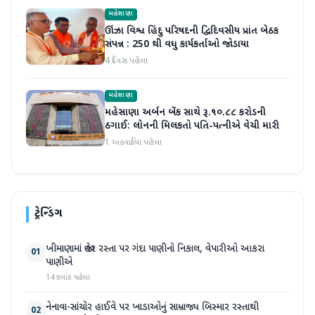
મહેસાણા
ઊંઝા વિશ્વ હિંદુ પરિષદની દ્વિદિવસીય પ્રાંત બેઠક
સંપન્ન : 250 થી વધુ કાર્યકર્તાઓ જોડાયા
4 દિવસ પહેલા
મહેસાણા
મહેસાણા અર્બન બેંક સાથે રૂ.૧૦.૮૮ કરોડની
ઠગાઈ: લોનની મિલકતો પતિ-પત્નીએ વેચી મારી
1 અઠવાડિયા પહેલા
ટ્રેન્ડિંગ
ખીમાણામાં જાહેર રસ્તા પર ગંદા પાણીનો નિકાલ, વેપારીઓ આકરા
01
પાણીએ
14 કલાક પહેલા
નેનાવા-સાંચોર હાઈવે પર ખાડાઓનું સામ્રાજ્ય બિસ્માર રસ્તાથી
02