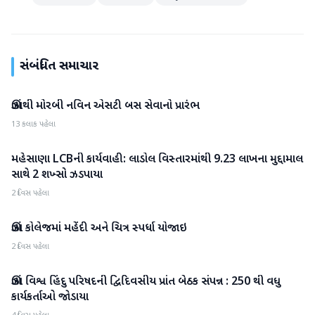
સંબંધિત સમાચાર
ઊંઝાથી મોરબી નવિન એસટી બસ સેવાનો પ્રારંભ
મહેસાણા
13 કલાક પહેલા
મહેસાણા LCBની કાર્યવાહી: લાડોલ વિસ્તારમાંથી 9.23 લાખના મુદ્દામાલ
મહેસાણા
સાથે 2 શખ્સો ઝડપાયા
2 દિવસ પહેલા
ઊંઝા કોલેજમાં મહેંદી અને ચિત્ર સ્પર્ધા યોજાઇ
મહેસાણા
2 દિવસ પહેલા
ઊંઝા વિશ્વ હિંદુ પરિષદની દ્વિદિવસીય પ્રાંત બેઠક સંપન્ન : 250 થી વધુ
મહેસાણા
કાર્યકર્તાઓ જોડાયા