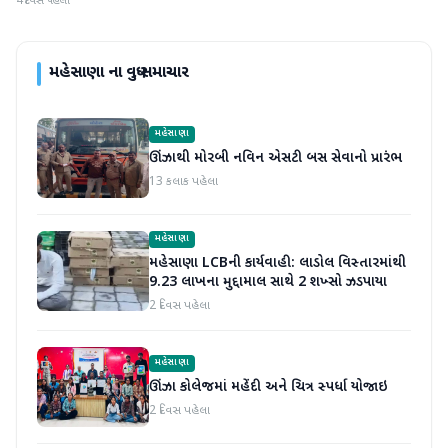
4 દિવસ પહેલા
મહેસાણા
ના વધુ સમાચાર
મહેસાણા
ઊંઝાથી મોરબી નવિન એસટી બસ સેવાનો પ્રારંભ
13 કલાક પહેલા
મહેસાણા
મહેસાણા LCBની કાર્યવાહી: લાડોલ વિસ્તારમાંથી
9.23 લાખના મુદ્દામાલ સાથે 2 શખ્સો ઝડપાયા
2 દિવસ પહેલા
મહેસાણા
ઊંઝા કોલેજમાં મહેંદી અને ચિત્ર સ્પર્ધા યોજાઇ
2 દિવસ પહેલા