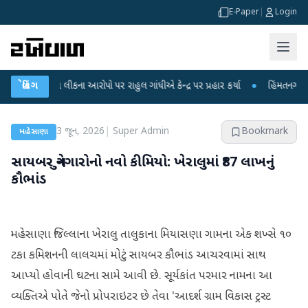
E-Paper
|
Login
ક્ષા લીકના આરોપો પર રાહુલ ગાંધીએ કેન્દ્ર પર પ્રહાર કર્યા
બ્રેકિંગ
●
હિંમતનગરમાં રહસ્યમય
3 જૂન, 2026
|
Super Admin
Bookmark
મહેસાણા
સાયબર ગુનેગારોનો નવો કીમિયો: ખેરાલુમાં ₹87 લાખનું
કૌભાંડ
મહેસાણા જિલ્લાના ખેરાલુ તાલુકાના મિયાસણા ગામના એક શખ્સે ૧૦
ટકા કમિશનની લાલચમાં મોટું સાયબર કૌભાંડ આચરવામાં સાથ
આપ્યો હોવાની ઘટના સામે આવી છે. સૂર્યકાંત પરમાર નામના આ
વ્યક્તિએ પોતે જેનો પ્રોપરાઇટર છે તેવા 'આદર્શ ગ્રામ વિકાસ ટ્રસ્ટ