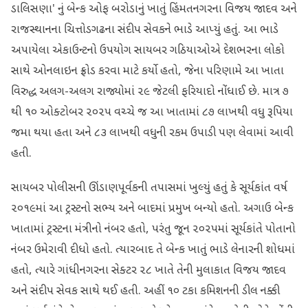
ડાલિસણા' નું બેન્ક ઓફ બરોડાનું ખાતું હિંમતનગરના વિજય જાદવ અને
રાજસ્થાનના ચિત્તોડગઢના સંદીપ સેવકને ભાડે આપ્યું હતું. આ ભાડે
અપાયેલા એકાઉન્ટનો ઉપયોગ સાયબર ગઠિયાઓએ દેશભરના લોકો
સાથે ઓનલાઇન ફ્રોડ કરવા માટે કર્યો હતો, જેના પરિણામે આ ખાતા
વિરુદ્ધ અલગ-અલગ રાજ્યોમાં ૨૯ જેટલી ફરિયાદો નોંધાઈ છે. માત્ર ૭
થી ૧૦ ઓક્ટોબર ૨૦૨૫ વચ્ચે જ આ ખાતામાં ૮૭ લાખથી વધુ રૂપિયા
જમા થયા હતા અને ૮૩ લાખથી વધુની રકમ ઉપાડી પણ લેવામાં આવી
હતી.
સાયબર પોલીસની ઊંડાણપૂર્વકની તપાસમાં ખુલ્યું હતું કે સૂર્યકાંત વર્ષ
૨૦૧૯માં આ ટ્રસ્ટનો સભ્ય અને બાદમાં પ્રમુખ બન્યો હતો. અગાઉ બેન્ક
ખાતામાં ટ્રસ્ટના મંત્રીનો નંબર હતો, પરંતુ જૂન ૨૦૨૫માં સૂર્યકાંતે પોતાનો
નંબર ઉમેરાવી દીધો હતો. ત્યારબાદ તે બેન્ક ખાતું ભાડે લેનારની શોધમાં
હતો, ત્યારે ગાંધીનગરના સેક્ટર ૨૮ ખાતે તેની મુલાકાત વિજય જાદવ
અને સંદીપ સેવક સાથે થઈ હતી. અહીં ૧૦ ટકા કમિશનની ડીલ નક્કી