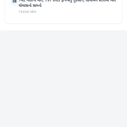
142 લોકોના મોત, 797 કરોડ રૂપિયાનું નુકસાન, હિમાચલ પ્રદેશમાં ભારે
08
ચોમાસાનો સામનો
14 કલાક પહેલા