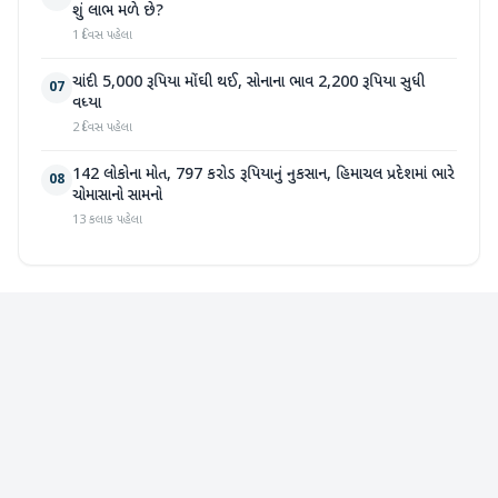
શું લાભ મળે છે?
1 દિવસ પહેલા
ચાંદી 5,000 રૂપિયા મોંઘી થઈ, સોનાના ભાવ 2,200 રૂપિયા સુધી
07
વધ્યા
2 દિવસ પહેલા
142 લોકોના મોત, 797 કરોડ રૂપિયાનું નુકસાન, હિમાચલ પ્રદેશમાં ભારે
08
ચોમાસાનો સામનો
13 કલાક પહેલા