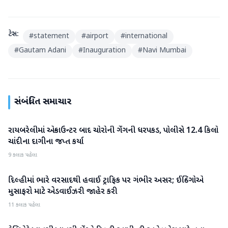
ટેગ્સ:
#
statement
#
airport
#
international
#
Gautam Adani
#
Inauguration
#
Navi Mumbai
સંબંધિત સમાચાર
રાયબરેલીમાં એન્કાઉન્ટર બાદ ચોરોની ગેંગની ધરપકડ, પોલીસે 12.4 કિલો
રાષ્ટ્રીય
ચાંદીના દાગીના જપ્ત કર્યા
9 કલાક પહેલા
દિલ્હીમાં ભારે વરસાદથી હવાઈ ટ્રાફિક પર ગંભીર અસર; ઈન્ડિગોએ
રાષ્ટ્રીય
મુસાફરો માટે એડવાઈઝરી જાહેર કરી
11 કલાક પહેલા