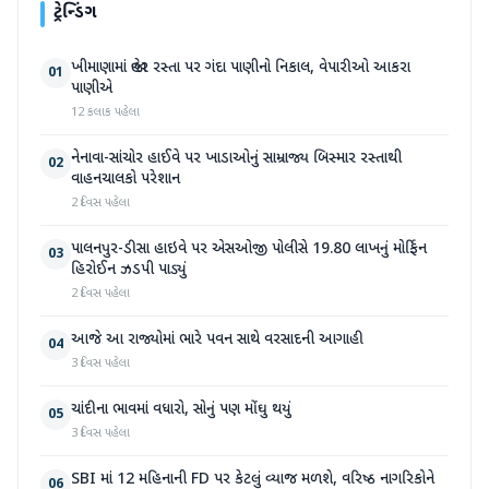
ટ્રેન્ડિંગ
ખીમાણામાં જાહેર રસ્તા પર ગંદા પાણીનો નિકાલ, વેપારીઓ આકરા
01
પાણીએ
12 કલાક પહેલા
નેનાવા-સાંચોર હાઈવે પર ખાડાઓનું સામ્રાજ્ય બિસ્માર રસ્તાથી
02
વાહનચાલકો પરેશાન
2 દિવસ પહેલા
પાલનપુર-ડીસા હાઇવે પર એસઓજી પોલીસે 19.80 લાખનું મોર્ફિન
03
હિરોઈન ઝડપી પાડ્યું
2 દિવસ પહેલા
આજે આ રાજ્યોમાં ભારે પવન સાથે વરસાદની આગાહી
04
3 દિવસ પહેલા
ચાંદીના ભાવમાં વધારો, સોનું પણ મોંઘુ થયું
05
3 દિવસ પહેલા
SBI માં 12 મહિનાની FD પર કેટલું વ્યાજ મળશે, વરિષ્ઠ નાગરિકોને
06