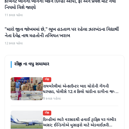
કેબિનેટે ખાનગી ખાનગી બેંકને દિલ્હી આપી, ફી અને પ્રવેશ માટે નવા
રાષ્ટ્રીય
નિયમો વિશે જાણો
11 કલાક પહેલા
"મારો જીવ જોખમમાં છે," ભૂખ હડતાળ પર રહેલા ઝારખંડના વિદ્યાર્થી
રાષ્ટ્રીય
નેતા દેવેન્દ્ર નાથ મહતોની તબિયત ખરાબ
12 કલાક પહેલા
રાષ્ટ્રીય
ના વધુ સમાચાર
રાષ્ટ્રીય
રાયબરેલીમાં એન્કાઉન્ટર બાદ ચોરોની ગેંગની
ધરપકડ, પોલીસે 12.4 કિલો ચાંદીના દાગીના જપ્ત
કર્યા
9 કલાક પહેલા
રાષ્ટ્રીય
દિલ્હીમાં ભારે વરસાદથી હવાઈ ટ્રાફિક પર ગંભીર
અસર; ઈન્ડિગોએ મુસાફરો માટે એડવાઈઝરી