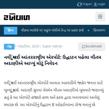
E-Paper
|
Login
ક્ષા લીકના આરોપો પર રાહુલ ગાંધીએ કેન્દ્ર પર પ્રહાર કર્યા
બ્રેકિંગ
●
હિંમતનગરમાં રહસ્યમય
1 ઑક્ટોબર, 2025
|
Super Admin
Bookmark
રાષ્ટ્રીય
નવી મુંબઈ આંતરરાષ્ટ્રીય એરપોર્ટ: ઉદ્ઘાટન પહેલા ગૌતમ
અદાણીએ આપ્યું મોટું નિવેદન
નવી મુંબઈ આંતરરાષ્ટ્રીય એરપોર્ટ આવતા અઠવાડિયે જાહેર જનતા માટે
ખુલ્લું મુકાશે. અદાણી ગ્રુપના ચેરમેન ગૌતમ અદાણીએ બુધવારે જણાવ્યું
હતું કે આ એરપોર્ટ હજારો હાથ અને હૃદય દ્વારા બનાવવામાં આવેલું
સ્મારક છે. આ એરપોર્ટનું ઉદ્ઘાટન 8 ઓક્ટોબરના રોજ થવાનું છે.