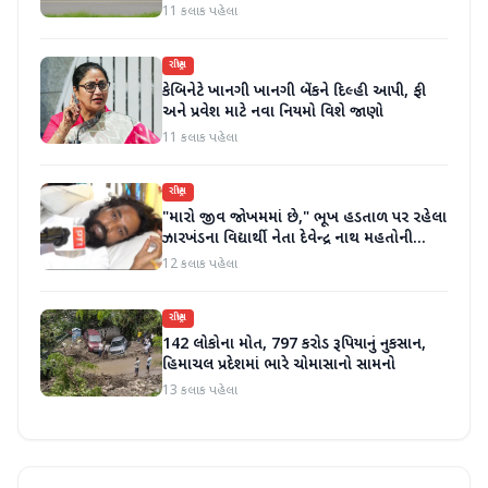
જાહેર કરી
11 કલાક પહેલા
રાષ્ટ્રીય
કેબિનેટે ખાનગી ખાનગી બેંકને દિલ્હી આપી, ફી
અને પ્રવેશ માટે નવા નિયમો વિશે જાણો
11 કલાક પહેલા
રાષ્ટ્રીય
"મારો જીવ જોખમમાં છે," ભૂખ હડતાળ પર રહેલા
ઝારખંડના વિદ્યાર્થી નેતા દેવેન્દ્ર નાથ મહતોની
તબિયત ખરાબ
12 કલાક પહેલા
રાષ્ટ્રીય
142 લોકોના મોત, 797 કરોડ રૂપિયાનું નુકસાન,
હિમાચલ પ્રદેશમાં ભારે ચોમાસાનો સામનો
13 કલાક પહેલા