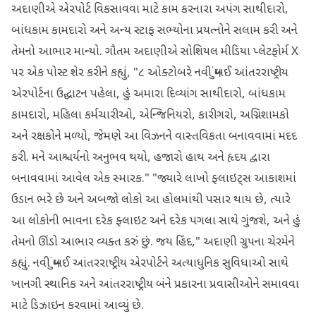
અદાણીએ એરપોર્ટ વિકસાવવા માટે કામ કરનારા અપંગ સાથીદારો,
બાંધકામ કામદારો અને અન્ય સ્ટાફ સભ્યોના પ્રયત્નોને સલામ કરી અને
તેમનો આભાર માન્યો. ગૌતમ અદાણીએ સોશિયલ મીડિયા પ્લેટફોર્મ X
પર એક પોસ્ટ શેર કરીને કહ્યું, "૮ ઓક્ટોબરે નવી મુંબઈ આંતરરાષ્ટ્રીય
એરપોર્ટના ઉદ્ઘાટન પહેલા, હું અમારા દિવ્યાંગ સાથીદારો, બાંધકામ
કામદારો, મહિલા કર્મચારીઓ, એન્જિનિયરો, કારીગરો, અગ્નિશામકો
અને રક્ષકોને મળ્યો, જેમણે આ વિઝનને વાસ્તવિકતા બનાવવામાં મદદ
કરી. મને આશ્ચર્યનો અનુભવ થયો, હજારો હાથ અને હૃદય દ્વારા
બનાવવામાં આવેલ એક સ્મારક." "જ્યારે લાખો ફ્લાઇટ્સ આકાશમાં
ઉડાન ભરે છે અને અબજો લોકો આ હોલમાંથી પસાર થાય છે, ત્યારે
આ લોકોની ભાવના દરેક ફ્લાઇટ અને દરેક પગલા સાથે ગુંજશે, અને હું
તેમનો ઊંડો આભાર વ્યક્ત કરું છું. જય હિંદ," અદાણી ગ્રુપના ચેરમેને
કહ્યું. નવી મુંબઈ આંતરરાષ્ટ્રીય એરપોર્ટને અત્યાધુનિક સુવિધાઓ સાથે
ખાનગી સ્થાનિક અને આંતરરાષ્ટ્રીય બંને પ્રકારના પ્રવાસીઓને સમાવવા
માટે ડિઝાઇન કરવામાં આવ્યું છે.