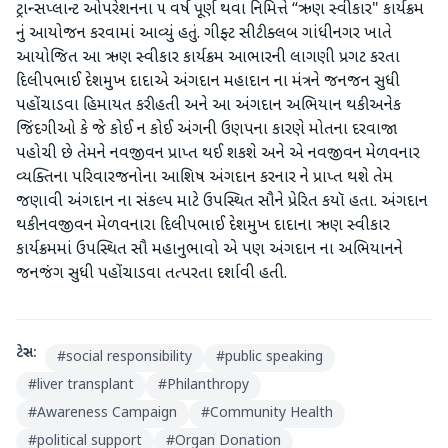
ટ્રાન્સપ્લાન્ટ ઓપરેશનના ૫ વર્ષ પૂર્ણ થવા નિમિત્તે “ઋણ સ્વીકાર" કાર્યક્રમ
નું આયોજન કરવામાં આવ્યું હતું. ગીફ્ટ સીટી ક્લબ ગાંધીનગર ખાતે
આયોજિત આ ઋણ સ્વીકાર કાર્યક્રમ આભારની લાગણી પ્રગટ કરતા
દિલીપભાઈ દેશમુખ દાદાએ અંગદાન મહાદાન ના મંત્રને જનજન સુધી
પહોંચાડવા હિમાયત કરી હતી અને આ અંગદાન અભિયાન થકી અનેક
જિંદગીઓ કે જે કોઈ ન કોઈ અંગની ઉણપના કારણે મોતના દરવાજા
પહોચી છે તેમને નવજીવન પ્રાપ્ત થઈ શકશે અને એ નવજીવન મેળવનાર
વ્યક્તિના પરિવારજનોના આશિષ અંગદાન કરનાર ને પ્રાપ્ત થશે તેમ
જણાવી અંગદાન ના સંકલ્પ માટે ઉપસ્થિત સૌને પ્રેરિત કયૉ હતા. અંગદાન
થકી નવજીવન મેળવનારા દિલીપભાઈ દેશમુખ દાદાના ઋણ સ્વીકાર
કાર્યક્રમમાં ઉપસ્થિત સૌ મહાનુભાવો એ પણ અંગદાન ના અભિયાનને
જનજંગ સુધી પહોંચાડવા તત્પરતા દર્શાવી હતી.
ટેગ્સ:
#
social responsibility
#
public speaking
#
liver transplant
#
Philanthropy
#
Awareness Campaign
#
Community Health
#
political support
#
Organ Donation