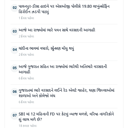
પાલનપુર-ડીસા હાઇવે પર એસઓજી પોલીસે 19.80 લાખનું મોર્ફિન
02
હિરોઈન ઝડપી પાડ્યું
1 દિવસ પહેલા
આજે આ રાજ્યોમાં ભારે પવન સાથે વરસાદની આગાહી
03
2 દિવસ પહેલા
ચાંદીના ભાવમાં વધારો, સોનું પણ મોંઘુ થયું
04
2 દિવસ પહેલા
આજે ગુજરાત સહિત આ રાજ્યોમાં ભારેથી અતિભારે વરસાદની
05
આગાહી
6 દિવસ પહેલા
ગુજરાતમાં ભારે વરસાદને લઈને રેડ એલર્ટ જાહેર, ઘણા જિલ્લાઓમાં
06
શાળાઓ અને કોલેજો બંધ
6 દિવસ પહેલા
SBI માં 12 મહિનાની FD પર કેટલું વ્યાજ મળશે, વરિષ્ઠ નાગરિકોને
07
શું લાભ મળે છે?
18 કલાક પહેલા