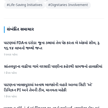
#
Life-Saving Initiatives
#
Dignitaries Involvement
સંબંધિત સમાચાર
પાટણમાં FDAના દરોડા: જૂના ડબ્બામાં તેલ પેક કરતા બે એકમો સીલ, રૂ.
પાટણ
૧૬.૧૪ લાખનો જથ્થો જપ્ત
9 કલાક પહેલા
સાંતલપુરના વાઢીયા ગામે વરસાદી પાણીના કહેરથી ગ્રામજનો હાલાકીમાં
પાટણ
1 દિવસ પહેલા
પાટણના ખાલકપુરામાં અનાથ બાળકોની વહારે આવ્યા સિટી 'એ'
પાટણ
ડિવિઝન PI અને તેમની ટીમ, માનવતા મહેકી
1 દિવસ પહેલા