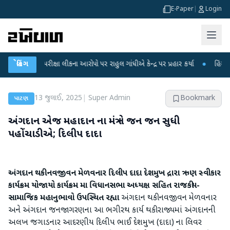
E-Paper
|
Login
NET પરીક્ષા લીકના આરોપો પર રાહુલ ગાંધીએ કેન્દ્ર પર પ્રહાર કર્યા
બ્રેકિંગ
●
હિંમતનગરમાં ર
13 જુલાઈ, 2025
|
Super Admin
Bookmark
પાટણ
અંગદાન એજ મહાદાન ના મંત્ર ને જન જન સુધી
પહોંચાડીએ; દિલીપ દાદા
અંગદાન થકી નવજીવન મેળવનાર દિલીપ દાદા દેશમુખ દ્રારા ઋણ સ્વીકાર
કાર્યક્રમ યોજાયો
કાર્યક્રમ મા વિધાનસભા અધ્યક્ષ સહિત રાજકીય-
સામાજિક મહાનુભાવો ઉપસ્થિત રહ્યા
અંગદાન થકી નવજીવન મેળવનાર
અને અંગદાન જનજાગરણના આ ભગીરથ કાર્ય થકી રાજ્યમાં અંગદાનની
અલખ જગાડનાર આદરણીય દિલીપ ભાઈ દેશમુખ (દાદા) ના લિવર