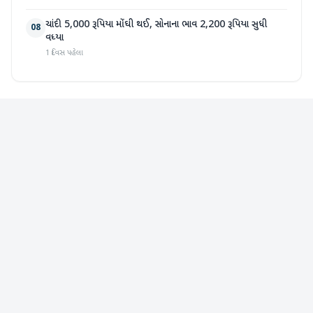
ચાંદી 5,000 રૂપિયા મોંઘી થઈ, સોનાના ભાવ 2,200 રૂપિયા સુધી
08
વધ્યા
1 દિવસ પહેલા