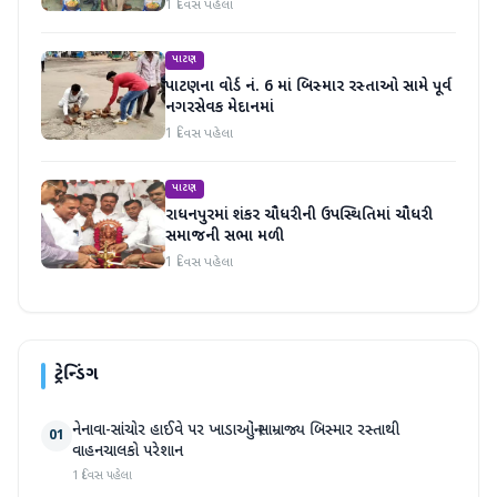
માનવતા મહેકી
1 દિવસ પહેલા
પાટણ
પાટણના વોર્ડ નં. 6 માં બિસ્માર રસ્તાઓ સામે પૂર્વ
નગરસેવક મેદાનમાં
1 દિવસ પહેલા
પાટણ
રાધનપુરમાં શંકર ચૌધરીની ઉપસ્થિતિમાં ચૌધરી
સમાજની સભા મળી
1 દિવસ પહેલા
ટ્રેન્ડિંગ
નેનાવા-સાંચોર હાઈવે પર ખાડાઓનું સામ્રાજ્ય બિસ્માર રસ્તાથી
01
વાહનચાલકો પરેશાન
1 દિવસ પહેલા