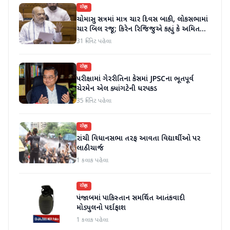
રાષ્ટ્રીય
ચોમાસુ સત્રમાં માત્ર ચાર દિવસ બાકી, લોકસભામાં
ચાર બિલ રજૂ; કિરેન રિજિજુએ કહ્યું કે અમિત
શાહ ચર્ચા પછી જવાબ આપશે
31 મિનિટ પહેલા
રાષ્ટ્રીય
પરીક્ષામાં ગેરરીતિના કેસમાં JPSCના ભૂતપૂર્વ
ચેરમેન એલ ક્યાંગટેની ધરપકડ
35 મિનિટ પહેલા
રાષ્ટ્રીય
રાંચી વિધાનસભા તરફ આવતા વિદ્યાર્થીઓ પર
લાઠીચાર્જ
1 કલાક પહેલા
રાષ્ટ્રીય
પંજાબમાં પાકિસ્તાન સમર્થિત આતંકવાદી
મોડ્યુલનો પર્દાફાશ
1 કલાક પહેલા