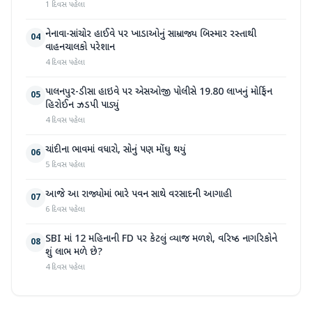
1 દિવસ પહેલા
નેનાવા-સાંચોર હાઈવે પર ખાડાઓનું સામ્રાજ્ય બિસ્માર રસ્તાથી
04
વાહનચાલકો પરેશાન
4 દિવસ પહેલા
પાલનપુર-ડીસા હાઇવે પર એસઓજી પોલીસે 19.80 લાખનું મોર્ફિન
05
હિરોઈન ઝડપી પાડ્યું
4 દિવસ પહેલા
ચાંદીના ભાવમાં વધારો, સોનું પણ મોંઘુ થયું
06
5 દિવસ પહેલા
આજે આ રાજ્યોમાં ભારે પવન સાથે વરસાદની આગાહી
07
6 દિવસ પહેલા
SBI માં 12 મહિનાની FD પર કેટલું વ્યાજ મળશે, વરિષ્ઠ નાગરિકોને
08
શું લાભ મળે છે?
4 દિવસ પહેલા