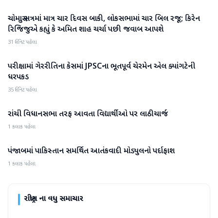
ચોમાસુ સત્રમાં માત્ર ચાર દિવસ બાકી, લોકસભામાં ચાર બિલ રજૂ; કિરેન
રાષ્ટ્રીય
રિજિજુએ કહ્યું કે અમિત શાહ ચર્ચા પછી જવાબ આપશે
31 મિનિટ પહેલા
પરીક્ષામાં ગેરરીતિના કેસમાં JPSCના ભૂતપૂર્વ ચેરમેન એલ ક્યાંગટેની
રાષ્ટ્રીય
ધરપકડ
35 મિનિટ પહેલા
રાંચી વિધાનસભા તરફ આવતા વિદ્યાર્થીઓ પર લાઠીચાર્જ
રાષ્ટ્રીય
1 કલાક પહેલા
પંજાબમાં પાકિસ્તાન સમર્થિત આતંકવાદી મોડ્યુલનો પર્દાફાશ
રાષ્ટ્રીય
1 કલાક પહેલા
રાષ્ટ્રીય
ના વધુ સમાચાર