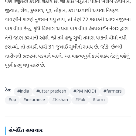
પણ રજીસ્ટર કરાવી શકાય છે. જો કોઈ ખેડૂતના પાકને ખરાબ હવામાન,
જીવાત, રોગ, દુષ્કાળ, પૂર, તોફાન, કરા પડવાથી અથવા નિષ્ફળ
વાવણીને કારણે નુકસાન થયું હોય, તો તેણે 72 કલાકની અંદર નજીકના
પાક વીમા કેન્દ્ર, કૃષિ વિભાગ અથવા પાક વીમા હેલ્પલાઈન નંબર દ્વારા
તેની જાણ કરવાની રહેશે. જો તમે હજુ સુધી તમારા પાકનો વીમો નથી
કરાવ્યો, તો તમારી પાસે 31 જુલાઈ સુધીનો સમય છે. જોકે, છેલ્લી
તારીખની ઝંઝટમાં પડવાને બદલે, આ મહત્વપૂર્ણ કાર્ય શક્ય તેટલું વહેલું
પૂર્ણ કરવું વધુ સારું છે.
ટેગ્સ:
#
india
#
uttar pradesh
#
PM MODI
#
farmers
#
up
#
insurance
#
Kishan
#
Pak
#
farm
સંબંધિત સમાચાર