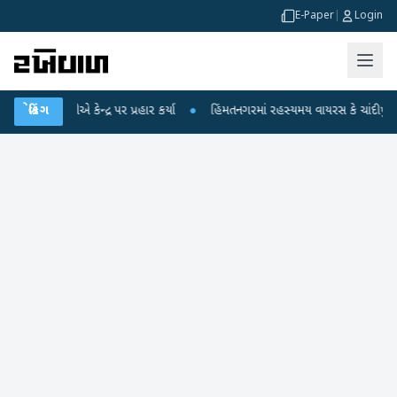
E-Paper
|
Login
એ કેન્દ્ર પર પ્રહાર કર્યા
બ્રેકિંગ
●
હિંમતનગરમાં રહસ્યમય વાયરસ કે ચાંદીપુરા? 6 બાળકોન