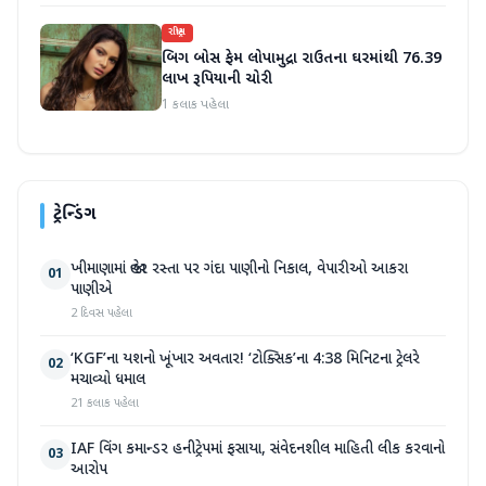
રાષ્ટ્રીય
બિગ બોસ ફેમ લોપામુદ્રા રાઉતના ઘરમાંથી 76.39
લાખ રૂપિયાની ચોરી
1 કલાક પહેલા
ટ્રેન્ડિંગ
ખીમાણામાં જાહેર રસ્તા પર ગંદા પાણીનો નિકાલ, વેપારીઓ આકરા
01
પાણીએ
2 દિવસ પહેલા
‘KGF’ના યશનો ખૂંખાર અવતાર! ‘ટોક્સિક’ના 4:38 મિનિટના ટ્રેલરે
02
મચાવ્યો ધમાલ
21 કલાક પહેલા
IAF વિંગ કમાન્ડર હનીટ્રેપમાં ફસાયા, સંવેદનશીલ માહિતી લીક કરવાનો
03
આરોપ