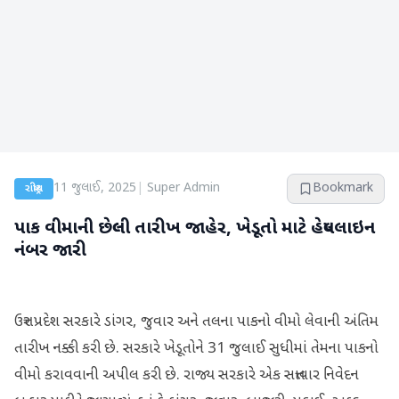
11 જુલાઈ, 2025
|
Super Admin
Bookmark
રાષ્ટ્રીય
પાક વીમાની છેલ્લી તારીખ જાહેર, ખેડૂતો માટે હેલ્પલાઇન
નંબર જારી
ઉત્તર પ્રદેશ સરકારે ડાંગર, જુવાર અને તલના પાકનો વીમો લેવાની અંતિમ
તારીખ નક્કી કરી છે. સરકારે ખેડૂતોને 31 જુલાઈ સુધીમાં તેમના પાકનો
વીમો કરાવવાની અપીલ કરી છે. રાજ્ય સરકારે એક સત્તાવાર નિવેદન