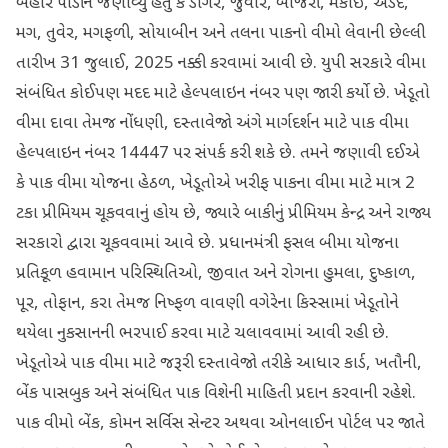
બહાર પાડીને જણાવ્યું હતું કે ડાંગર, જુવાર, બાજરી, મકાઈ, અડદ,
મગ, તુવેર, મગફળી, સોયાબીન અને તલના પાકનો વીમો લેવાની છેલ્લી
તારીખ 31 જુલાઈ, 2025 નક્કી કરવામાં આવી છે. યુપી સરકારે વીમા
સંબંધિત કોઈપણ મદદ માટે હેલ્પલાઇન નંબર પણ જારી કર્યો છે. ખેડૂતો
વીમા દાવા તેમજ નોંધણી, દસ્તાવેજો અંગે માર્ગદર્શન માટે પાક વીમા
હેલ્પલાઇન નંબર 14447 પર સંપર્ક કરી શકે છે. તમને જણાવી દઈએ
કે પાક વીમા યોજના હેઠળ, ખેડૂતોએ ખરીફ પાકના વીમા માટે માત્ર 2
ટકા પ્રીમિયમ ચૂકવવાનું હોય છે, જ્યારે બાકીનું પ્રીમિયમ કેન્દ્ર અને રાજ્ય
સરકારો દ્વારા ચૂકવવામાં આવે છે. પ્રધાનમંત્રી ફસલ બીમા યોજના
પ્રતિકૂળ હવામાન પરિસ્થિતિઓ, જીવાત અને રોગના હુમલા, દુષ્કાળ,
પૂર, તોફાન, કરા તેમજ નિષ્ફળ વાવણી વગેરેના કિસ્સામાં ખેડૂતોને
થયેલા નુકસાનની ભરપાઈ કરવા માટે ચલાવવામાં આવી રહી છે.
ખેડૂતોએ પાક વીમા માટે જરૂરી દસ્તાવેજો તરીકે આધાર કાર્ડ, ખતૌની,
બેંક પાસબુક અને સંબંધિત પાક વિશેની માહિતી પ્રદાન કરવાની રહેશે.
પાક વીમો બેંક, કોમન સર્વિસ સેન્ટર અથવા ઓનલાઈન પોર્ટલ પર જાતે