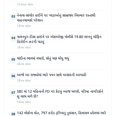
19 કલાક પહેલા
નેનાવા-સાંચોર હાઈવે પર ખાડાઓનું સામ્રાજ્ય બિસ્માર રસ્તાથી
03
વાહનચાલકો પરેશાન
3 દિવસ પહેલા
પાલનપુર-ડીસા હાઇવે પર એસઓજી પોલીસે 19.80 લાખનું મોર્ફિન
04
હિરોઈન ઝડપી પાડ્યું
3 દિવસ પહેલા
ચાંદીના ભાવમાં વધારો, સોનું પણ મોંઘુ થયું
05
4 દિવસ પહેલા
આજે આ રાજ્યોમાં ભારે પવન સાથે વરસાદની આગાહી
06
5 દિવસ પહેલા
SBI માં 12 મહિનાની FD પર કેટલું વ્યાજ મળશે, વરિષ્ઠ નાગરિકોને
07
શું લાભ મળે છે?
3 દિવસ પહેલા
142 લોકોના મોત, 797 કરોડ રૂપિયાનું નુકસાન, હિમાચલ પ્રદેશમાં ભારે
08