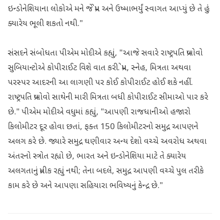
ઇન્ડોનેશિયાના લોકોએ મને જે પ્રેમ અને ઉષ્માભર્યું સ્વાગત આપ્યું છે તે હું
ક્યારેય ભૂલી શકતો નથી."
સંસદને સંબોધતા પીએમ મોદીએ કહ્યું, "આજે સવારે રાષ્ટ્રપતિ પ્રબોવો
સુબિયાન્ટોએ કોપીરાઈટ વિશે વાત કરી. પ્રેમ, સ્નેહ, મિત્રતા અથવા
પરસ્પર આદરની આ લાગણી પર કોઈ કોપીરાઈટ હોઈ શકે નહીં.
રાષ્ટ્રપતિ પ્રબોવો સાથેની મારી મિત્રતા બધી કોપીરાઈટ સીમાઓ પાર કરે
છે." પીએમ મોદીએ વધુમાં કહ્યું, "આપણી રાજધાનીઓ હજારો
કિલોમીટર દૂર હોવા છતાં, ફક્ત 150 કિલોમીટરનો સમુદ્ર આપણને
અલગ કરે છે. જ્યારે સમુદ્ર ઘણીવાર અન્ય દેશો વચ્ચે અવરોધ અથવા
અંતરનો સ્ત્રોત રહ્યો છે, ભારત અને ઇન્ડોનેશિયા માટે તે ક્યારેય
અલગતાનું પ્રતીક રહ્યું નથી; તેના બદલે, સમુદ્ર આપણી વચ્ચે પુલ તરીકે
કામ કરે છે અને આપણા સહિયારા ભવિષ્યનું કેન્દ્ર છે."