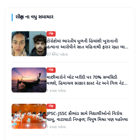
રાષ્ટ્રીય
ના વધુ સમાચાર
રાષ્ટ્રીય
ટોરોન્ટોમાં ભારતીય મૂળની હિમાંશી ખુરાનાની
હત્યાના આરોપીને સાત મહિનાથી ફરાર રહ્યા બાદ
ધરપકડ કરવામાં આવી
37 મિનિટ પહેલા
રાષ્ટ્રીય
માછીમારોને બોટ ખરીદી પર 70% સબસિડી
મળશે, હિમાચલ સરકાર કાસ્ટ નેટ અને ગિલ નેટ
પર 90% સબસિડી આપશે
1 કલાક પહેલા
રાષ્ટ્રીય
JPSC-JSSC કૌભાંડ સામે વિદ્યાર્થીઓનો વિરોધ
ચાલુ, વાટાઘાટો નિષ્ફળ; પિયુષ મિશ્રા પણ પહોંચ્યા
1 કલાક પહેલા