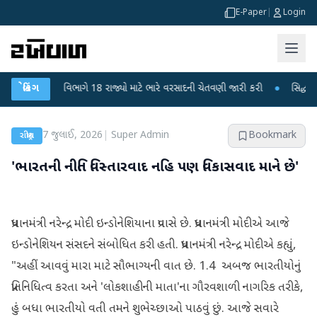
E-Paper
|
Login
હવામાન વિભાગે 18 રાજ્યો માટે ભારે વરસાદની ચેતવણી જારી કરી
બ્રેકિંગ
●
સિદ્ધપુરથી બોમ્
7 જુલાઈ, 2026
|
Super Admin
Bookmark
રાષ્ટ્રીય
'ભારતની નીતિ વિસ્તારવાદ નહિ પણ વિકાસવાદ માને છે'
પ્રધાનમંત્રી નરેન્દ્ર મોદી ઇન્ડોનેશિયાના પ્રવાસે છે. પ્રધાનમંત્રી મોદીએ આજે ​​
ઇન્ડોનેશિયન સંસદને સંબોધિત કરી હતી. પ્રધાનમંત્રી નરેન્દ્ર મોદીએ કહ્યું,
"અહીં આવવું મારા માટે સૌભાગ્યની વાત છે. 1.4 અબજ ભારતીયોનું
પ્રતિનિધિત્વ કરતા અને 'લોકશાહીની માતા'ના ગૌરવશાળી નાગરિક તરીકે,
હું બધા ભારતીયો વતી તમને શુભેચ્છાઓ પાઠવું છું. આજે સવારે