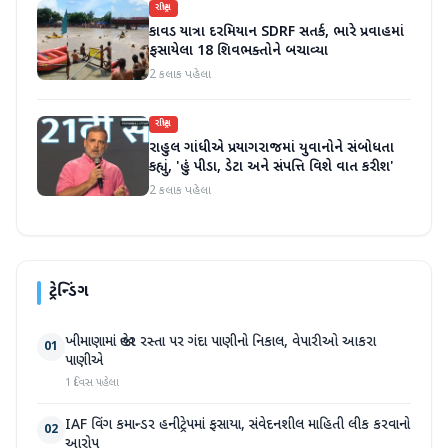
રાષ્ટ્રીય
કાવડ યાત્રા દરમિયાન SDRF સતર્ક, ભારે પ્રવાહમાં
ફસાયેલા 18 શિવભક્તોને બચાવ્યા
2 કલાક પહેલા
રાષ્ટ્રીય
રાહુલ ગાંધીએ પ્રયાગરાજમાં યુવાનોને સંબોધતા
કહ્યું, 'હું પીડા, ડેટા અને સંપત્તિ વિશે વાત કરીશ'
2 કલાક પહેલા
ટ્રેન્ડિંગ
ખીમાણામાં જાહેર રસ્તા પર ગંદા પાણીનો નિકાલ, વેપારીઓ આકરા
01
પાણીએ
1 દિવસ પહેલા
IAF વિંગ કમાન્ડર હનીટ્રેપમાં ફસાયા, સંવેદનશીલ માહિતી લીક કરવાનો
02
આરોપ