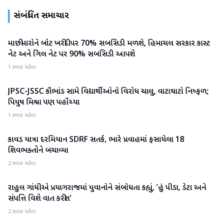
સંબંધિત સમાચાર
માછીમારોને બોટ ખરીદી પર 70% સબસિડી મળશે, હિમાચલ સરકાર કાસ્ટ
રાષ્ટ્રીય
નેટ અને ગિલ નેટ પર 90% સબસિડી આપશે
1 કલાક પહેલા
JPSC-JSSC કૌભાંડ સામે વિદ્યાર્થીઓનો વિરોધ ચાલુ, વાટાઘાટો નિષ્ફળ;
રાષ્ટ્રીય
પિયુષ મિશ્રા પણ પહોંચ્યા
1 કલાક પહેલા
કાવડ યાત્રા દરમિયાન SDRF સતર્ક, ભારે પ્રવાહમાં ફસાયેલા 18
રાષ્ટ્રીય
શિવભક્તોને બચાવ્યા
2 કલાક પહેલા
રાહુલ ગાંધીએ પ્રયાગરાજમાં યુવાનોને સંબોધતા કહ્યું, 'હું પીડા, ડેટા અને
રાષ્ટ્રીય
સંપત્તિ વિશે વાત કરીશ'
2 કલાક પહેલા