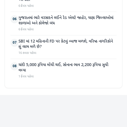
6 દિવસ પહેલા
ગુજરાતમાં ભારે વરસાદને લઈને રેડ એલર્ટ જાહેર, ઘણા જિલ્લાઓમાં
06
શાળાઓ અને કોલેજો બંધ
6 દિવસ પહેલા
SBI માં 12 મહિનાની FD પર કેટલું વ્યાજ મળશે, વરિષ્ઠ નાગરિકોને
07
શું લાભ મળે છે?
16 કલાક પહેલા
ચાંદી 5,000 રૂપિયા મોંઘી થઈ, સોનાના ભાવ 2,200 રૂપિયા સુધી
08
વધ્યા
1 દિવસ પહેલા