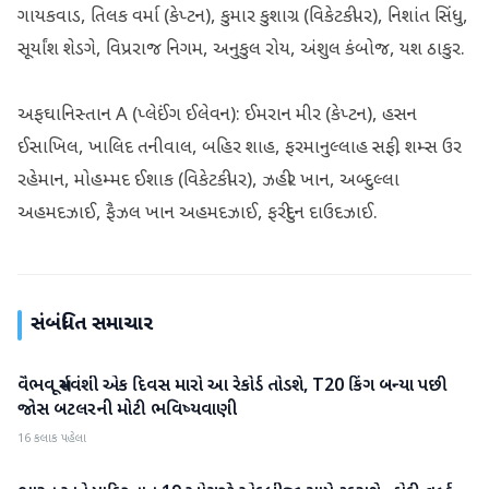
ગાયકવાડ, તિલક વર્મા (કેપ્ટન), કુમાર કુશાગ્ર (વિકેટકીપર), નિશાંત સિંધુ,
સૂર્યાંશ શેડગે, વિપ્રરાજ નિગમ, અનુકુલ રોય, અંશુલ કંબોજ, યશ ઠાકુર.
અફઘાનિસ્તાન A (પ્લેઈંગ ઈલેવન): ઈમરાન મીર (કેપ્ટન), હસન
ઈસાખિલ, ખાલિદ તનીવાલ, બહિર શાહ, ફરમાનુલ્લાહ સફી, શમ્સ ઉર
રહેમાન, મોહમ્મદ ઈશાક (વિકેટકીપર), ઝહીર ખાન, અબ્દુલ્લા
અહમદઝાઈ, ફૈઝલ ખાન અહમદઝાઈ, ફરીદુન દાઉદઝાઈ.
સંબંધિત સમાચાર
વૈભવ સૂર્યવંશી એક દિવસ મારો આ રેકોર્ડ તોડશે, T20 કિંગ બન્યા પછી
રમતગમત
જોસ બટલરની મોટી ભવિષ્યવાણી
16 કલાક પહેલા