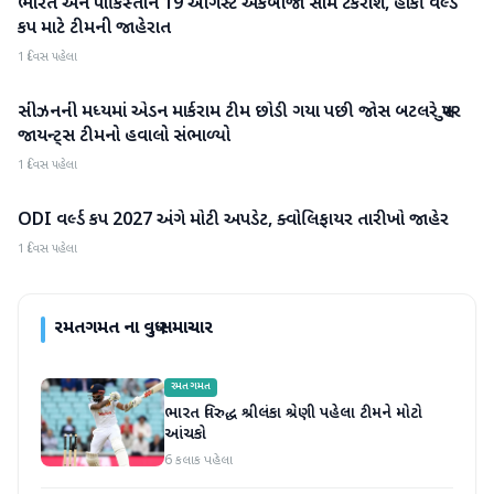
ભારત અને પાકિસ્તાન 19 ઓગસ્ટે એકબીજા સામે ટકરાશે, હોકી વર્લ્ડ
રમતગમત
કપ માટે ટીમની જાહેરાત
1 દિવસ પહેલા
સીઝનની મધ્યમાં એડન માર્કરામ ટીમ છોડી ગયા પછી જોસ બટલરે સુપર
રમતગમત
જાયન્ટ્સ ટીમનો હવાલો સંભાળ્યો
1 દિવસ પહેલા
ODI વર્લ્ડ કપ 2027 અંગે મોટી અપડેટ, ક્વોલિફાયર તારીખો જાહેર
રમતગમત
1 દિવસ પહેલા
રમતગમત
ના વધુ સમાચાર
રમતગમત
ભારત વિરુદ્ધ શ્રીલંકા શ્રેણી પહેલા ટીમને મોટો
આંચકો
6 કલાક પહેલા