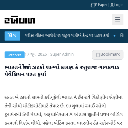
E-Paper
|
Login
NET પરીક્ષા લીકના આરોપો પર રાહુલ ગાંધીએ કેન્દ્ર પર પ્રહાર કર્યા
બ્રેકિંગ
●
હિંમતનગરમાં ર
17 જૂન, 2026
|
Super Admin
Bookmark
રમતગમત
ભારતને ત્રીજો ઝટકો લાગ્યો કારણ કે રુતુરાજ ગાયકવાડ
પેવેલિયન પરત ફર્યા
સતત બે હારનો સામનો કરી ચૂકેલી ભારત A ટીમ હવે ત્રિકોણીય શ્રેણીમાં
તેની સૌથી મોટી કસોટી માટે તૈયાર છે. દામ્બુલામાં રમાઈ રહેલી
ટૂર્નામેન્ટની 5મી મેચમાં, અફઘાનિસ્તાન A એ ટોસ જીતીને પ્રથમ બોલિંગ
કરવાનો નિર્ણય લીધો. પહેલા બેટિંગ કરતા, ભારતીય ટીમ સ્કોરબોર્ડ પર