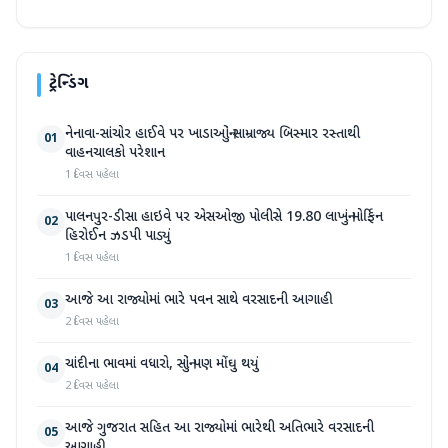
ટ્રેન્ડિંગ
નેનાવા-સાંચોર હાઈવે પર ખાડાઓનું સામ્રાજ્ય બિસ્માર રસ્તાથી
01
વાહનચાલકો પરેશાન
1 દિવસ પહેલા
પાલનપુર-ડીસા હાઇવે પર એસઓજી પોલીસે 19.80 લાખનું મોર્ફિન
02
હિરોઈન ઝડપી પાડ્યું
1 દિવસ પહેલા
આજે આ રાજ્યોમાં ભારે પવન સાથે વરસાદની આગાહી
03
2 દિવસ પહેલા
ચાંદીના ભાવમાં વધારો, સોનું પણ મોંઘુ થયું
04
2 દિવસ પહેલા
આજે ગુજરાત સહિત આ રાજ્યોમાં ભારેથી અતિભારે વરસાદની
05
આગાહી