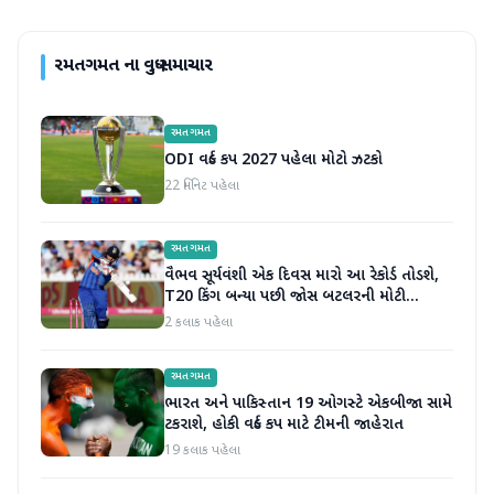
રમતગમત
ના વધુ સમાચાર
રમતગમત
ODI વર્લ્ડ કપ 2027 પહેલા મોટો ઝટકો
22 મિનિટ પહેલા
રમતગમત
વૈભવ સૂર્યવંશી એક દિવસ મારો આ રેકોર્ડ તોડશે,
T20 કિંગ બન્યા પછી જોસ બટલરની મોટી
ભવિષ્યવાણી
2 કલાક પહેલા
રમતગમત
ભારત અને પાકિસ્તાન 19 ઓગસ્ટે એકબીજા સામે
ટકરાશે, હોકી વર્લ્ડ કપ માટે ટીમની જાહેરાત
19 કલાક પહેલા