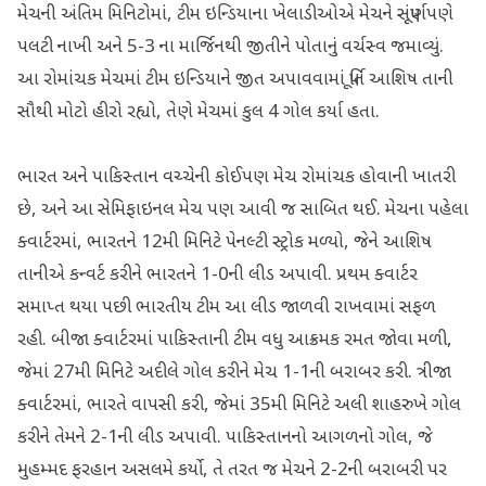
મેચની અંતિમ મિનિટોમાં, ટીમ ઇન્ડિયાના ખેલાડીઓએ મેચને સંપૂર્ણપણે
પલટી નાખી અને 5-3 ના માર્જિનથી જીતીને પોતાનું વર્ચસ્વ જમાવ્યું.
આ રોમાંચક મેચમાં ટીમ ઇન્ડિયાને જીત અપાવવામાં પૂર્તિ આશિષ તાની
સૌથી મોટો હીરો રહ્યો, તેણે મેચમાં કુલ 4 ગોલ કર્યા હતા.
ભારત અને પાકિસ્તાન વચ્ચેની કોઈપણ મેચ રોમાંચક હોવાની ખાતરી
છે, અને આ સેમિફાઇનલ મેચ પણ આવી જ સાબિત થઈ. મેચના પહેલા
ક્વાર્ટરમાં, ભારતને 12મી મિનિટે પેનલ્ટી સ્ટ્રોક મળ્યો, જેને આશિષ
તાનીએ કન્વર્ટ કરીને ભારતને 1-0ની લીડ અપાવી. પ્રથમ ક્વાર્ટર
સમાપ્ત થયા પછી ભારતીય ટીમ આ લીડ જાળવી રાખવામાં સફળ
રહી. બીજા ક્વાર્ટરમાં પાકિસ્તાની ટીમ વધુ આક્રમક રમત જોવા મળી,
જેમાં 27મી મિનિટે અદીલે ગોલ કરીને મેચ 1-1ની બરાબર કરી. ત્રીજા
ક્વાર્ટરમાં, ભારતે વાપસી કરી, જેમાં 35મી મિનિટે અલી શાહરુખે ગોલ
કરીને તેમને 2-1ની લીડ અપાવી. પાકિસ્તાનનો આગળનો ગોલ, જે
મુહમ્મદ ફરહાન અસલમે કર્યો, તે તરત જ મેચને 2-2ની બરાબરી પર