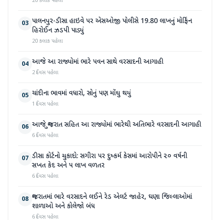
20 કલાક પહેલા
પાલનપુર-ડીસા હાઇવે પર એસઓજી પોલીસે 19.80 લાખનું મોર્ફિન
03
હિરોઈન ઝડપી પાડ્યું
20 કલાક પહેલા
આજે આ રાજ્યોમાં ભારે પવન સાથે વરસાદની આગાહી
04
2 દિવસ પહેલા
ચાંદીના ભાવમાં વધારો, સોનું પણ મોંઘુ થયું
05
1 દિવસ પહેલા
આજે ગુજરાત સહિત આ રાજ્યોમાં ભારેથી અતિભારે વરસાદની આગાહી
06
6 દિવસ પહેલા
ડીસા કોર્ટનો ચુકાદો: સગીરા પર દુષ્કર્મ કેસમાં આરોપીને ૨૦ વર્ષની
07
સખત કેદ અને ૫ લાખ વળતર
6 દિવસ પહેલા
ગુજરાતમાં ભારે વરસાદને લઈને રેડ એલર્ટ જાહેર, ઘણા જિલ્લાઓમાં
08
શાળાઓ અને કોલેજો બંધ
6 દિવસ પહેલા