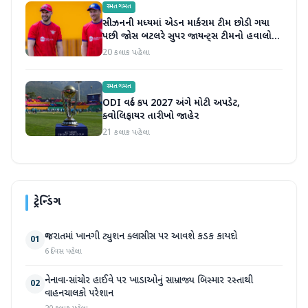
રમતગમત
સીઝનની મધ્યમાં એડન માર્કરામ ટીમ છોડી ગયા
પછી જોસ બટલરે સુપર જાયન્ટ્સ ટીમનો હવાલો
સંભાળ્યો
20 કલાક પહેલા
રમતગમત
ODI વર્લ્ડ કપ 2027 અંગે મોટી અપડેટ,
ક્વોલિફાયર તારીખો જાહેર
21 કલાક પહેલા
ટ્રેન્ડિંગ
ગુજરાતમાં ખાનગી ટ્યુશન ક્લાસીસ પર આવશે કડક કાયદો
01
6 દિવસ પહેલા
નેનાવા-સાંચોર હાઈવે પર ખાડાઓનું સામ્રાજ્ય બિસ્માર રસ્તાથી
02
વાહનચાલકો પરેશાન