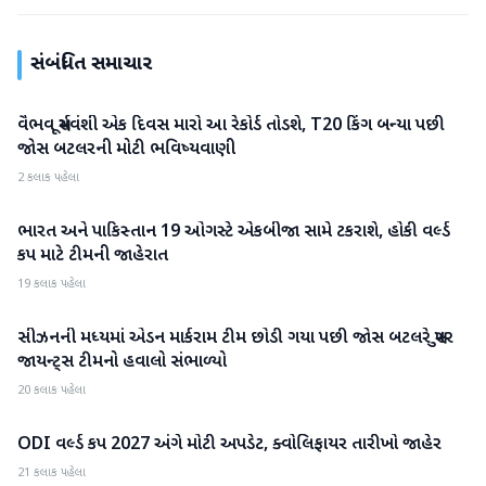
સંબંધિત સમાચાર
વૈભવ સૂર્યવંશી એક દિવસ મારો આ રેકોર્ડ તોડશે, T20 કિંગ બન્યા પછી
રમતગમત
જોસ બટલરની મોટી ભવિષ્યવાણી
2 કલાક પહેલા
ભારત અને પાકિસ્તાન 19 ઓગસ્ટે એકબીજા સામે ટકરાશે, હોકી વર્લ્ડ
રમતગમત
કપ માટે ટીમની જાહેરાત
19 કલાક પહેલા
સીઝનની મધ્યમાં એડન માર્કરામ ટીમ છોડી ગયા પછી જોસ બટલરે સુપર
રમતગમત
જાયન્ટ્સ ટીમનો હવાલો સંભાળ્યો
20 કલાક પહેલા
ODI વર્લ્ડ કપ 2027 અંગે મોટી અપડેટ, ક્વોલિફાયર તારીખો જાહેર
રમતગમત
21 કલાક પહેલા