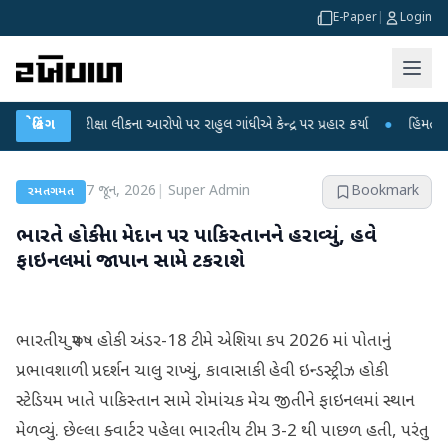
E-Paper
|
Login
 પરીક્ષા લીકના આરોપો પર રાહુલ ગાંધીએ કેન્દ્ર પર પ્રહાર કર્યા
બ્રેકિંગ
●
હિંમતનગરમાં રહસ્
7 જૂન, 2026
|
Super Admin
Bookmark
રમતગમત
ભારતે હોકીના મેદાન પર પાકિસ્તાનને હરાવ્યું, હવે
ફાઇનલમાં જાપાન સામે ટકરાશે
ભારતીય પુરુષ હોકી અંડર-18 ટીમે એશિયા કપ 2026 માં પોતાનું
પ્રભાવશાળી પ્રદર્શન ચાલુ રાખ્યું, કાવાસાકી હેવી ઇન્ડસ્ટ્રીઝ હોકી
સ્ટેડિયમ ખાતે પાકિસ્તાન સામે રોમાંચક મેચ જીતીને ફાઇનલમાં સ્થાન
મેળવ્યું. છેલ્લા ક્વાર્ટર પહેલા ભારતીય ટીમ 3-2 થી પાછળ હતી, પરંતુ