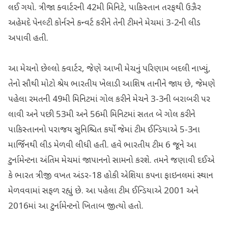
લઈ ગયો. ત્રીજા ક્વાર્ટરની 42મી મિનિટે, પાકિસ્તાન તરફથી ઉઝૈર
અહેમદે પેનલ્ટી કોર્નરને કન્વર્ટ કરીને તેની ટીમને મેચમાં 3-2ની લીડ
અપાવી હતી.
આ મેચનો છેલ્લો ક્વાર્ટર, જેણે આખી મેચનું પરિણામ બદલી નાખ્યું,
તેનો સૌથી મોટો શ્રેય ભારતીય ખેલાડી આશિષ તાનીને જાય છે, જેમણે
પહેલા રમતની 49મી મિનિટમાં ગોલ કરીને મેચને 3-3ની બરાબરી પર
લાવી અને પછી 53મી અને 56મી મિનિટમાં સતત બે ગોલ કરીને
પાકિસ્તાનનો પરાજય સુનિશ્ચિત કર્યો જેમાં ટીમ ઈન્ડિયાએ 5-3ના
માર્જિનથી લીડ મેળવી લીધી હતી. હવે ભારતીય ટીમ 6 જૂને આ
ટુર્નામેન્ટના અંતિમ મેચમાં જાપાનનો સામનો કરશે. તમને જણાવી દઈએ
કે ભારત ત્રીજી વખત અંડર-18 હોકી એશિયા કપના ફાઇનલમાં સ્થાન
મેળવવામાં સફળ રહ્યું છે. આ પહેલા ટીમ ઈન્ડિયાએ 2001 અને
2016માં આ ટુર્નામેન્ટનો ખિતાબ જીત્યો હતો.