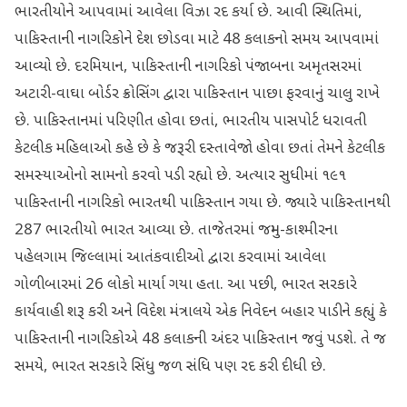
ભારતીયોને આપવામાં આવેલા વિઝા રદ કર્યા છે. આવી સ્થિતિમાં,
પાકિસ્તાની નાગરિકોને દેશ છોડવા માટે 48 કલાકનો સમય આપવામાં
આવ્યો છે. દરમિયાન, પાકિસ્તાની નાગરિકો પંજાબના અમૃતસરમાં
અટારી-વાઘા બોર્ડર ક્રોસિંગ દ્વારા પાકિસ્તાન પાછા ફરવાનું ચાલુ રાખે
છે. પાકિસ્તાનમાં પરિણીત હોવા છતાં, ભારતીય પાસપોર્ટ ધરાવતી
કેટલીક મહિલાઓ કહે છે કે જરૂરી દસ્તાવેજો હોવા છતાં તેમને કેટલીક
સમસ્યાઓનો સામનો કરવો પડી રહ્યો છે. અત્યાર સુધીમાં ૧૯૧
પાકિસ્તાની નાગરિકો ભારતથી પાકિસ્તાન ગયા છે. જ્યારે પાકિસ્તાનથી
287 ભારતીયો ભારત આવ્યા છે. તાજેતરમાં જમ્મુ-કાશ્મીરના
પહેલગામ જિલ્લામાં આતંકવાદીઓ દ્વારા કરવામાં આવેલા
ગોળીબારમાં 26 લોકો માર્યા ગયા હતા. આ પછી, ભારત સરકારે
કાર્યવાહી શરૂ કરી અને વિદેશ મંત્રાલયે એક નિવેદન બહાર પાડીને કહ્યું કે
પાકિસ્તાની નાગરિકોએ 48 કલાકની અંદર પાકિસ્તાન જવું પડશે. તે જ
સમયે, ભારત સરકારે સિંધુ જળ સંધિ પણ રદ કરી દીધી છે.