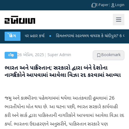
E-Paper
|
Login
્દ્ર પર પ્રહાર કર્યા
બ્રેકિંગ
●
હિંમતનગરમાં રહસ્યમય વાયરસ કે ચાંદીપુરા? 6 બાળકોના મો
26 એપ્રિલ, 2025
|
Super Admin
Bookmark
રાષ્ટ્રીય
ભારત અને પાકિસ્તાન; સરકારો દ્વારા બંને દેશોના
નાગરિકોને આપવામાં આવેલા વિઝા રદ કરવામાં આવ્યા
જમ્મુ અને કાશ્મીરના પહેલગામમાં થયેલા આતંકવાદી હુમલામાં 26
ભારતીયોના મોત થયા છે. આ ઘટના પછી, ભારત સરકારે કાર્યવાહી
કરી અને સાર્ક દ્વારા પાકિસ્તાની નાગરિકોને આપવામાં આવેલા વિઝા રદ
કર્યા. ભારતના ઉદાહરણને અનુસરીને, પાકિસ્તાન સરકારે પણ