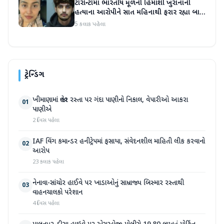
ટોરોન્ટોમાં ભારતીય મૂળની હિમાંશી ખુરાનાની
હત્યાના આરોપીને સાત મહિનાથી ફરાર રહ્યા બાદ
ધરપકડ કરવામાં આવી
5 કલાક પહેલા
ટ્રેન્ડિંગ
ખીમાણામાં જાહેર રસ્તા પર ગંદા પાણીનો નિકાલ, વેપારીઓ આકરા
01
પાણીએ
2 દિવસ પહેલા
IAF વિંગ કમાન્ડર હનીટ્રેપમાં ફસાયા, સંવેદનશીલ માહિતી લીક કરવાનો
02
આરોપ
23 કલાક પહેલા
નેનાવા-સાંચોર હાઈવે પર ખાડાઓનું સામ્રાજ્ય બિસ્માર રસ્તાથી
03
વાહનચાલકો પરેશાન
4 દિવસ પહેલા