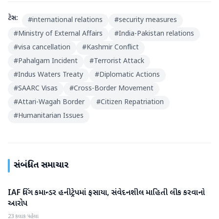
ટેગ્સ:
#
international relations
#
security measures
#
Ministry of External Affairs
#
India-Pakistan relations
#
visa cancellation
#
Kashmir Conflict
#
Pahalgam Incident
#
Terrorist Attack
#
Indus Waters Treaty
#
Diplomatic Actions
#
SAARC Visas
#
Cross-Border Movement
#
Attari-Wagah Border
#
Citizen Repatriation
#
Humanitarian Issues
સંબંધિત સમાચાર
IAF વિંગ કમાન્ડર હનીટ્રેપમાં ફસાયા, સંવેદનશીલ માહિતી લીક કરવાનો
રાષ્ટ્રીય
આરોપ
23 કલાક પહેલા