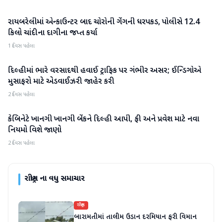
રાયબરેલીમાં એન્કાઉન્ટર બાદ ચોરોની ગેંગની ધરપકડ, પોલીસે 12.4
રાષ્ટ્રીય
કિલો ચાંદીના દાગીના જપ્ત કર્યા
1 દિવસ પહેલા
દિલ્હીમાં ભારે વરસાદથી હવાઈ ટ્રાફિક પર ગંભીર અસર; ઈન્ડિગોએ
રાષ્ટ્રીય
મુસાફરો માટે એડવાઈઝરી જાહેર કરી
2 દિવસ પહેલા
કેબિનેટે ખાનગી ખાનગી બેંકને દિલ્હી આપી, ફી અને પ્રવેશ માટે નવા
રાષ્ટ્રીય
નિયમો વિશે જાણો
2 દિવસ પહેલા
રાષ્ટ્રીય
ના વધુ સમાચાર
રાષ્ટ્રીય
બારામતીમાં તાલીમ ઉડાન દરમિયાન ફરી વિમાન