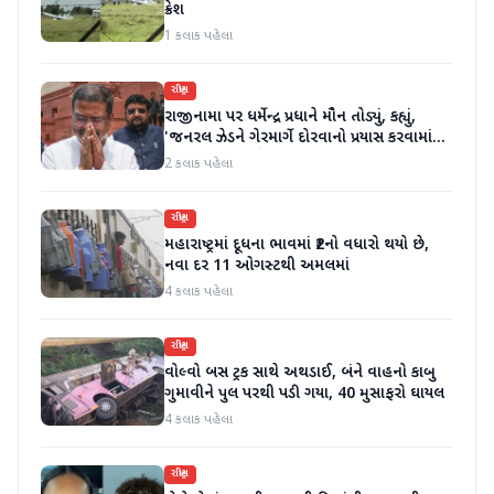
ક્રેશ
1 કલાક પહેલા
રાષ્ટ્રીય
રાજીનામા પર ધર્મેન્દ્ર પ્રધાને મૌન તોડ્યું, કહ્યું,
'જનરલ ઝેડને ગેરમાર્ગે દોરવાનો પ્રયાસ કરવામાં
આવ્યો, મારા માટે પદ મહત્વનું નથી'
2 કલાક પહેલા
રાષ્ટ્રીય
મહારાષ્ટ્રમાં દૂધના ભાવમાં ₹2નો વધારો થયો છે,
નવા દર 11 ઓગસ્ટથી અમલમાં
4 કલાક પહેલા
રાષ્ટ્રીય
વોલ્વો બસ ટ્રક સાથે અથડાઈ, બંને વાહનો કાબુ
ગુમાવીને પુલ પરથી પડી ગયા, 40 મુસાફરો ઘાયલ
4 કલાક પહેલા
રાષ્ટ્રીય