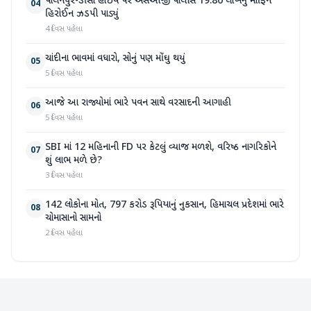
પાલનપુર-ડીસા હાઇવે પર એસઓજી પોલીસે 19.80 લાખનું મોર્ફિન
04
હિરોઈન ઝડપી પાડ્યું
4 દિવસ પહેલા
ચાંદીના ભાવમાં વધારો, સોનું પણ મોંઘુ થયું
05
5 દિવસ પહેલા
આજે આ રાજ્યોમાં ભારે પવન સાથે વરસાદની આગાહી
06
5 દિવસ પહેલા
SBI માં 12 મહિનાની FD પર કેટલું વ્યાજ મળશે, વરિષ્ઠ નાગરિકોને
07
શું લાભ મળે છે?
3 દિવસ પહેલા
142 લોકોના મોત, 797 કરોડ રૂપિયાનું નુકસાન, હિમાચલ પ્રદેશમાં ભારે
08
ચોમાસાનો સામનો
2 દિવસ પહેલા