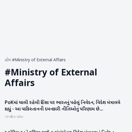
હોમ
/
#Ministry of External Affairs
#
Ministry of External
Affairs
PoKમાં ચાલી રહેલી હિંસા પર ભારતનું પહેલું નિવેદન, વિદેશ મંત્રાલયે
રાષ્ટ્રીય
કહ્યું - આ પાકિસ્તાનની દમનકારી નીતિઓનું પરિણામ છે...
10 મહિના પહેલા