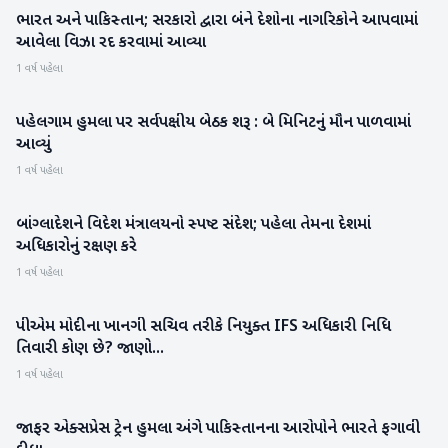
ભારત અને પાકિસ્તાન; સરકારો દ્વારા બંને દેશોના નાગરિકોને આપવામાં
રાષ્ટ્રીય
આવેલા વિઝા રદ કરવામાં આવ્યા
1 વર્ષ પહેલા
પહેલગામ હુમલા પર સર્વપક્ષીય બેઠક શરૂ : બે મિનિટનું મૌન પાળવામાં
રાષ્ટ્રીય
આવ્યું
1 વર્ષ પહેલા
બાંગ્લાદેશને વિદેશ મંત્રાલયનો સ્પષ્ટ સંદેશ; પહેલા તેમના દેશમાં
રાષ્ટ્રીય
અધિકારોનું રક્ષણ કરે
1 વર્ષ પહેલા
પીએમ મોદીના ખાનગી સચિવ તરીકે નિયુક્ત IFS અધિકારી નિધિ
રાષ્ટ્રીય
તિવારી કોણ છે? જાણો...
1 વર્ષ પહેલા
જાફર એક્સપ્રેસ ટ્રેન હુમલા અંગે પાકિસ્તાનના આરોપોને ભારતે ફગાવી
રાષ્ટ્રીય