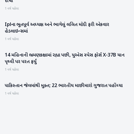
દીધા
1 વર્ષ પહેલા
Iplના ભૂતપૂર્વ અધ્યક્ષ અને ભાગેલું લલિત મોદી ફરી એકવાર
રાષ્ટ્રીય
હેડલાઇન્સમાં
1 વર્ષ પહેલા
14 મહિનાની ભ્રમણકક્ષામાં રહ્યા પછી, યુએસ સ્પેસ ફોર્સ X-37B યાન
સાયન્સ & ટેકનોલોજી
પૃથ્વી પર પરત ફર્યું
1 વર્ષ પહેલા
પાકિસ્તાન જેલમાંથી મુક્ત; 22 ભારતીય માછીમારો ગુજરાત પહોંચ્યા
ગુજરાત
1 વર્ષ પહેલા