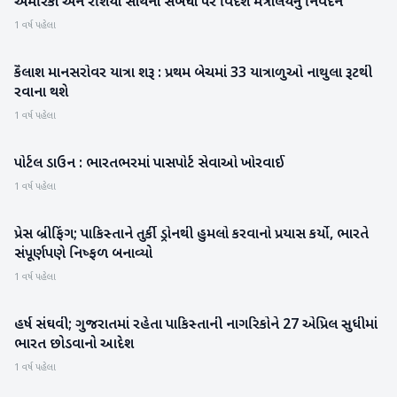
અમેરિકા અને રશિયા સાથેના સંબંધો પર વિદેશ મંત્રાલયનું નિવેદન
રાષ્ટ્રીય
1 વર્ષ પહેલા
કૈલાશ માનસરોવર યાત્રા શરૂ : પ્રથમ બેચમાં 33 યાત્રાળુઓ નાથુલા રૂટથી
રાષ્ટ્રીય
રવાના થશે
1 વર્ષ પહેલા
પોર્ટલ ડાઉન : ભારતભરમાં પાસપોર્ટ સેવાઓ ખોરવાઈ
રાષ્ટ્રીય
1 વર્ષ પહેલા
પ્રેસ બ્રીફિંગ; પાકિસ્તાને તુર્કી ડ્રોનથી હુમલો કરવાનો પ્રયાસ કર્યો, ભારતે
રાષ્ટ્રીય
સંપૂર્ણપણે નિષ્ફળ બનાવ્યો
1 વર્ષ પહેલા
હર્ષ સંઘવી; ગુજરાતમાં રહેતા પાકિસ્તાની નાગરિકોને 27 એપ્રિલ સુધીમાં
ગુજરાત
ભારત છોડવાનો આદેશ
1 વર્ષ પહેલા