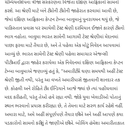
ચેમ્પિયનશિપના ત્રીજા સંસ્કરણના વિજેતા દક્ષિણ આફ્રિકાનો સામનો
કરશે. આ શ્રેણી માટે બંને ટીમોની ટીમોની જાહેરાત કરવામાં આવી છે,
જેમાં દક્ષિણ આફ્રિકાના કેપ્ટન ટેમ્બા બાવુમાનું પુનરાગમન થયું છે, જે
પાકિસ્તાન પ્રવાસ પર રમાયેલી ટેસ્ટ શ્રેણી દરમિયાન ઈજાને કારણે ટીમનો
ભાગ નહોતા. બાવુમા ભારત સામેની આગામી ટેસ્ટ શ્રેણીમાં મેદાનમાં
પાછા ફરવા માટે તૈયાર છે, અને તે પહેલા એક મોટું નિવેદન આપવામાં
આવ્યું છે. ભારત સામેની ટેસ્ટ શ્રેણી પહેલા સમાચાર એજન્સી
પીટીઆઈ દ્વારા જાહેર કરાયેલા એક નિવેદનમાં દક્ષિણ આફ્રિકાના કેપ્ટન
ટેમ્બા બાવુમાએ જણાવ્યું હતું કે, "અમારી ટીમે ઘણા સમયથી અહીં ટેસ્ટ
શ્રેણી જીતી નથી, પરંતુ આ વખતે અમારી પાસે જીતવાની શાનદાર તક
છે. કોહલી અને રોહિતે ટીમ ઈન્ડિયાને આજે જ્યાં છે ત્યાં પહોંચવામાં
મદદ કરી હતી, પરંતુ તેઓ હવે રહ્યા નથી. જોકે યુવા ખેલાડીઓ પોતાનું
સ્થાન ભરવાનો પ્રયાસ કરી રહ્યા છે, તે તેમના માટે સરળ કાર્ય રહેશે નહીં.
અમારા માટે, અમે અહીં સંપૂર્ણપણે તૈયાર છીએ અને અહીં આપણે કયા
પડકારોનો સામનો કરીશું તે જાણીએ છીએ. બોલિંગ હંમેશા અમારી તાકાત