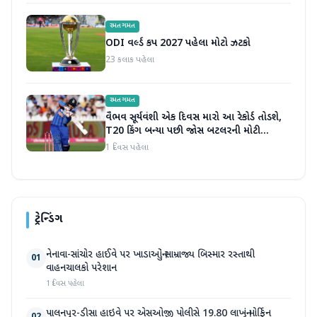
રમતગમત
ODI વર્લ્ડ કપ 2027 પહેલા મોટો ઝટકો
23 કલાક પહેલા
રમતગમત
વૈભવ સૂર્યવંશી એક દિવસ મારો આ રેકોર્ડ તોડશે,
T20 કિંગ બન્યા પછી જોસ બટલરની મોટી
ભવિષ્યવાણી
1 દિવસ પહેલા
ટ્રેન્ડિંગ
નેનાવા-સાંચોર હાઈવે પર ખાડાઓનું સામ્રાજ્ય બિસ્માર રસ્તાથી
01
વાહનચાલકો પરેશાન
1 દિવસ પહેલા
પાલનપુર-ડીસા હાઇવે પર એસઓજી પોલીસે 19.80 લાખનું મોર્ફિન