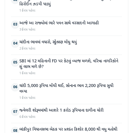
02
હિરોઈન ઝડપી પાડ્યું
1 દિવસ પહેલા
આજે આ રાજ્યોમાં ભારે પવન સાથે વરસાદની આગાહી
03
3 દિવસ પહેલા
ચાંદીના ભાવમાં વધારો, સોનું પણ મોંઘુ થયું
04
2 દિવસ પહેલા
SBI માં 12 મહિનાની FD પર કેટલું વ્યાજ મળશે, વરિષ્ઠ નાગરિકોને
05
શું લાભ મળે છે?
1 દિવસ પહેલા
ચાંદી 5,000 રૂપિયા મોંઘી થઈ, સોનાના ભાવ 2,200 રૂપિયા સુધી
06
વધ્યા
1 દિવસ પહેલા
જ્વેલરી શોરૂમમાંથી આશરે 1 કરોડ રૂપિયાના દાગીના ચોરી
07
6 દિવસ પહેલા
બાંકીપુર વિધાનસભા બેઠક પર પ્રશાંત કિશોર 8,000 થી વધુ મતોથી
08