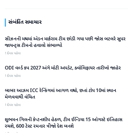
સંબંધિત સમાચાર
સીઝનની મધ્યમાં એડન માર્કરામ ટીમ છોડી ગયા પછી જોસ બટલરે સુપર
રમતગમત
જાયન્ટ્સ ટીમનો હવાલો સંભાળ્યો
1 દિવસ પહેલા
ODI વર્લ્ડ કપ 2027 અંગે મોટી અપડેટ, ક્વોલિફાયર તારીખો જાહેર
રમતગમત
1 દિવસ પહેલા
બાબર આઝમ ICC રેન્કિંગમાં આગળ વધ્યો, છતાં ટોપ 10માં સ્થાન
રમતગમત
મેળવવાથી વંચિત
1 દિવસ પહેલા
શુભમન ગિલની કેપ્ટનશીપ હેઠળ, ટીમ ઈન્ડિયા 15 ઓગસ્ટે ઇતિહાસ
રમતગમત
રચશે, 600 ટેસ્ટ રમનાર ત્રીજો દેશ બનશે