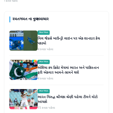
1 દિવસ પહેલા
રમતગમત
ના વધુ સમાચાર
રમતગમત
વિલ જેક્સે બાઉન્ડ્રી લાઇન પર એક શાનદાર કેચ
પકડ્યો
4 કલાક પહેલા
રમતગમત
એશિયા કપ ક્રિકેટ મેચમાં ભારત અને પાકિસ્તાન
ફરી એકવાર આમને-સામને થશે
4 કલાક પહેલા
રમતગમત
ભારત વિરુદ્ધ શ્રીલંકા શ્રેણી પહેલા ટીમને મોટો
આંચકો
15 કલાક પહેલા