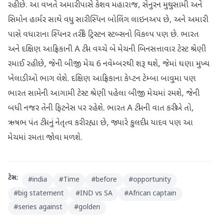
રહી છે. આ વખતે અમારી પાસે કેશવ મહારાજ, સેનુરન મુથુસામી અને
સિમોન હાર્મર સાથે વધુ સારી સ્પિન બોલિંગ લાઇનઅપ છે, અને અમારી
પાસે વધારાના સ્પિનર તરીકે ટ્રિસ્ટન સ્ટબ્સનો વિકલ્પ પણ છે. ભારત
અને દક્ષિણ આફ્રિકાની A ટીમ વચ્ચે બે મેચની બિનસત્તાવાર ટેસ્ટ શ્રેણી
રમાઈ રહી છે, જેની બીજી મેચ 6 નવેમ્બરથી શરૂ થશે, જેમાં ઘણા મુખ્ય
ખેલાડીઓ ભાગ લેશે. દક્ષિણ આફ્રિકાના કેપ્ટન ટેમ્બા બાવુમા પણ
ભારત સામેની આગામી ટેસ્ટ શ્રેણી પહેલા બીજી મેચમાં રમશે, જેની
બધી નજર તેની ફિટનેસ પર રહેશે. ભારત A ટીમની વાત કરીએ તો,
ઋષભ પંત ટીમનું નેતૃત્વ કરી રહ્યા છે, જ્યારે કુલદીપ યાદવ પણ આ
મેચમાં રમતા જોવા મળશે.
ટેગ્સ:
#
india
#
Time
#
before
#
opportunity
#
big statement
#
IND vs SA
#
African captain
#
series against
#
golden