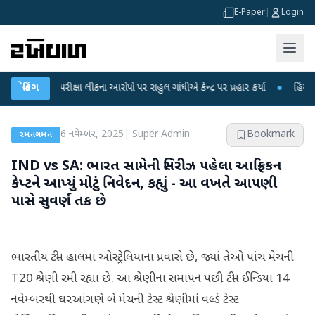
E-Paper
|
Login
T પરીક્ષા લીકના આરોપો પર રાહુલ ગાંધીએ કેન્દ્ર પર પ્રહાર કર્યા
બ્રેકિંગ
●
હિંમતનગરમાં રહ
6 નવેમ્બર, 2025
|
Super Admin
Bookmark
રમતગમત
IND vs SA: ભારત સામેની સિરીઝ પહેલા આફ્રિકન
કેપ્ટને આપ્યું મોટું નિવેદન, કહ્યું - આ વખતે આપણી
પાસે સુવર્ણ તક છે
ભારતીય ટીમ હાલમાં ઓસ્ટ્રેલિયાના પ્રવાસે છે, જ્યાં તેઓ પાંચ મેચની
T20 શ્રેણી રમી રહ્યા છે. આ શ્રેણીના સમાપન પછી, ટીમ ઈન્ડિયા 14
નવેમ્બરથી ઘરઆંગણે બે મેચની ટેસ્ટ શ્રેણીમાં વર્લ્ડ ટેસ્ટ