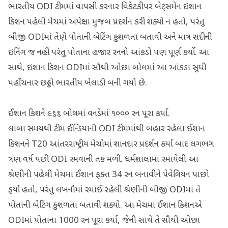
ભારતીય ODI ટીમમાં વાપસી કરનાર વિકેટકીપર બેટ્સમેન ઇશાન
કિશન પહેલી મેચમાં અપેક્ષા મુજબ પ્રદર્શન કરી શક્યો ન હતો, પરંતુ
બીજી ODIમાં તેણે પોતાની બેટિંગ કુશળતા બતાવી અને માત્ર સદીની
ઇનિંગ જ નહીં પરંતુ પોતાના હજાર રનનો આંકડો પણ પૂર્ણ કર્યો. આ
સાથે, ઇશાન કિશન ODIમાં સૌથી ઓછા બોલમાં આ આંકડા સુધી
પહોંચનાર છઠ્ઠો ભારતીય ખેલાડી બની ગયો છે.
ઈશાન કિશને ૯૬૬ બોલમાં વનડેમાં ૧૦૦૦ રન પૂરા કર્યા.
લાંબા સમયથી ટીમ ઈન્ડિયાની ODI ટીમમાંથી બહાર રહેલા ઈશાન
કિશનને T20 આંતરરાષ્ટ્રીય મેચોમાં શાનદાર પ્રદર્શન કર્યા બાદ લગભગ
ત્રણ વર્ષ પછી ODI રમવાની તક મળી. ધર્મશાલામાં રમાયેલી આ
શ્રેણીની પહેલી મેચમાં ઈશાન ફક્ત 34 રન બનાવીને પેવેલિયન પાછો
ફર્યો હતો, પરંતુ લખનૌમાં રમાઈ રહેલી શ્રેણીની બીજી ODIમાં તે
પોતાની બેટિંગ કુશળતા બતાવી શક્યો. આ મેચમાં ઈશાન કિશનએ
ODIમાં પોતાના 1000 રન પૂરા કર્યા, જેની સાથે તે સૌથી ઓછા