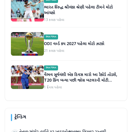
રમતગમત
ભારત વિરુદ્ધ શ્રીલંકા શ્રેણી પહેલા ટીમને મોટો
આંચકો
13 કલાક પહેલા
રમતગમત
ODI વર્લ્ડ કપ 2027 પહેલા મોટો ઝટકો
21 કલાક પહેલા
રમતગમત
વૈભવ સૂર્યવંશી એક દિવસ મારો આ રેકોર્ડ તોડશે,
T20 કિંગ બન્યા પછી જોસ બટલરની મોટી
ભવિષ્યવાણી
1 દિવસ પહેલા
ટ્રેન્ડિંગ