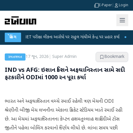
E-Paper
|
Login
UGC-NET પરીક્ષા લીકના આરોપો પર રાહુલ ગાંધીએ કેન્દ્ર પર પ્રહાર કર્યા
બ્રેકિંગ
●
હિંમતનગરમ
17 જૂન, 2026
|
Super Admin
Bookmark
રમતગમત
IND vs AFG: ઇશાન કિશને અફઘાનિસ્તાન સામે સદી
ફટકારીને ODIમાં 1000 રન પૂરા કર્યા
ભારત અને અફઘાનિસ્તાન વચ્ચે રમાઈ રહેલી ત્રણ મેચની ODI
શ્રેણીની બીજી મેચ લખનૌના એકાના ક્રિકેટ સ્ટેડિયમ ખાતે રમાઈ રહી
છે. આ મેચમાં અફઘાનિસ્તાનના કેપ્ટન હશમતુલ્લાહ શાહિદીએ ટોસ
જીતીને પહેલા બોલિંગ કરવાનો નિર્ણય લીધો છે. લાંબા સમય પછી