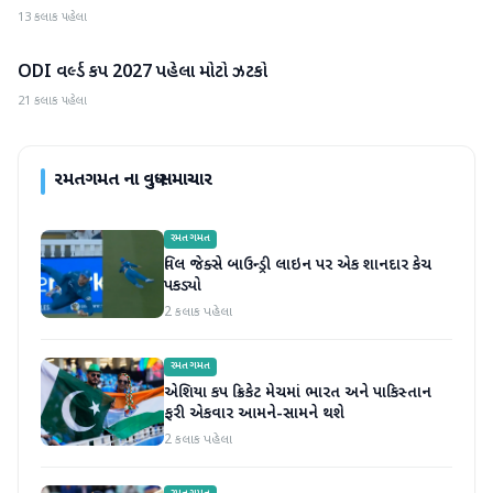
13 કલાક પહેલા
ODI વર્લ્ડ કપ 2027 પહેલા મોટો ઝટકો
રમતગમત
21 કલાક પહેલા
રમતગમત
ના વધુ સમાચાર
રમતગમત
વિલ જેક્સે બાઉન્ડ્રી લાઇન પર એક શાનદાર કેચ
પકડ્યો
2 કલાક પહેલા
રમતગમત
એશિયા કપ ક્રિકેટ મેચમાં ભારત અને પાકિસ્તાન
ફરી એકવાર આમને-સામને થશે
2 કલાક પહેલા