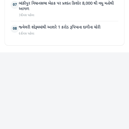
બાંકીપુર વિધાનસભા બેઠક પર પ્રશાંત કિશોર 8,000 થી વધુ મતોથી
07
આગળ
3 દિવસ પહેલા
જ્વેલરી શોરૂમમાંથી આશરે 1 કરોડ રૂપિયાના દાગીના ચોરી
08
6 દિવસ પહેલા