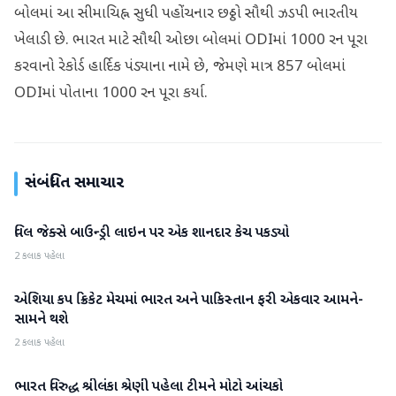
બોલમાં આ સીમાચિહ્ન સુધી પહોંચનાર છઠ્ઠો સૌથી ઝડપી ભારતીય
ખેલાડી છે. ભારત માટે સૌથી ઓછા બોલમાં ODIમાં 1000 રન પૂરા
કરવાનો રેકોર્ડ હાર્દિક પંડ્યાના નામે છે, જેમણે માત્ર 857 બોલમાં
ODIમાં પોતાના 1000 રન પૂરા કર્યા.
સંબંધિત સમાચાર
વિલ જેક્સે બાઉન્ડ્રી લાઇન પર એક શાનદાર કેચ પકડ્યો
રમતગમત
2 કલાક પહેલા
એશિયા કપ ક્રિકેટ મેચમાં ભારત અને પાકિસ્તાન ફરી એકવાર આમને-
રમતગમત
સામને થશે
2 કલાક પહેલા
ભારત વિરુદ્ધ શ્રીલંકા શ્રેણી પહેલા ટીમને મોટો આંચકો
રમતગમત