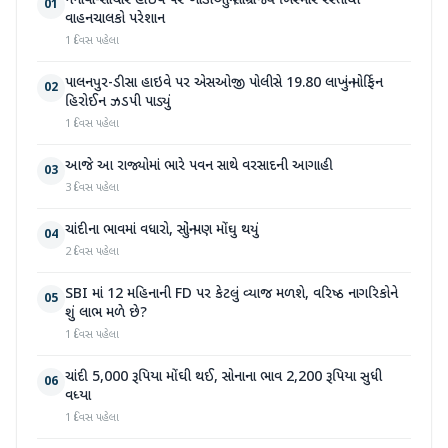
નેનાવા-સાંચોર હાઈવે પર ખાડાઓનું સામ્રાજ્ય બિસ્માર રસ્તાથી
01
વાહનચાલકો પરેશાન
1 દિવસ પહેલા
પાલનપુર-ડીસા હાઇવે પર એસઓજી પોલીસે 19.80 લાખનું મોર્ફિન
02
હિરોઈન ઝડપી પાડ્યું
1 દિવસ પહેલા
આજે આ રાજ્યોમાં ભારે પવન સાથે વરસાદની આગાહી
03
3 દિવસ પહેલા
ચાંદીના ભાવમાં વધારો, સોનું પણ મોંઘુ થયું
04
2 દિવસ પહેલા
SBI માં 12 મહિનાની FD પર કેટલું વ્યાજ મળશે, વરિષ્ઠ નાગરિકોને
05
શું લાભ મળે છે?
1 દિવસ પહેલા
ચાંદી 5,000 રૂપિયા મોંઘી થઈ, સોનાના ભાવ 2,200 રૂપિયા સુધી
06
વધ્યા
1 દિવસ પહેલા