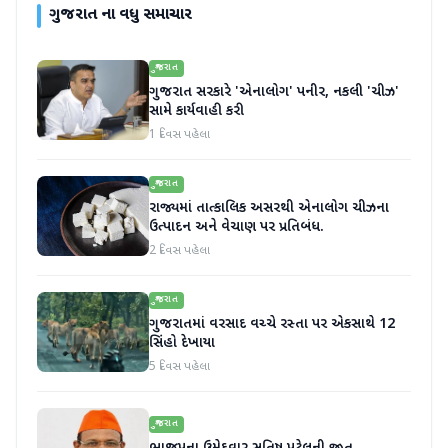
ગુજરાત
ના વધુ સમાચાર
ગુજરાત
ગુજરાત સરકારે 'એનાલોગ' પનીર, નકલી 'ચીઝ'
સામે કાર્યવાહી કરી
1 દિવસ પહેલા
ગુજરાત
રાજ્યમાં તાત્કાલિક અસરથી એનાલોગ ચીઝના
ઉત્પાદન અને વેચાણ પર પ્રતિબંધ.
2 દિવસ પહેલા
ગુજરાત
ગુજરાતમાં વરસાદ વચ્ચે રસ્તા પર એકસાથે 12
સિંહો દેખાયા
5 દિવસ પહેલા
ગુજરાત