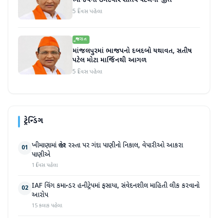
ભાજપના ઉમેદવાર સતિષ પટેલની જીત
5 દિવસ પહેલા
ગુજરાત
માંજલપુરમાં ભાજપનો દબદબો યથાવત, સતીષ
પટેલ મોટા માર્જિનથી આગળ
5 દિવસ પહેલા
ટ્રેન્ડિંગ
ખીમાણામાં જાહેર રસ્તા પર ગંદા પાણીનો નિકાલ, વેપારીઓ આકરા
01
પાણીએ
1 દિવસ પહેલા
IAF વિંગ કમાન્ડર હનીટ્રેપમાં ફસાયા, સંવેદનશીલ માહિતી લીક કરવાનો
02
આરોપ
15 કલાક પહેલા