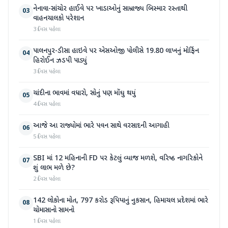
નેનાવા-સાંચોર હાઈવે પર ખાડાઓનું સામ્રાજ્ય બિસ્માર રસ્તાથી
03
વાહનચાલકો પરેશાન
3 દિવસ પહેલા
પાલનપુર-ડીસા હાઇવે પર એસઓજી પોલીસે 19.80 લાખનું મોર્ફિન
04
હિરોઈન ઝડપી પાડ્યું
3 દિવસ પહેલા
ચાંદીના ભાવમાં વધારો, સોનું પણ મોંઘુ થયું
05
4 દિવસ પહેલા
આજે આ રાજ્યોમાં ભારે પવન સાથે વરસાદની આગાહી
06
5 દિવસ પહેલા
SBI માં 12 મહિનાની FD પર કેટલું વ્યાજ મળશે, વરિષ્ઠ નાગરિકોને
07
શું લાભ મળે છે?
2 દિવસ પહેલા
142 લોકોના મોત, 797 કરોડ રૂપિયાનું નુકસાન, હિમાચલ પ્રદેશમાં ભારે
08
ચોમાસાનો સામનો
1 દિવસ પહેલા