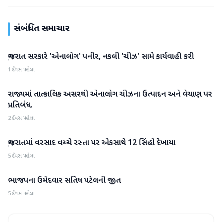
સંબંધિત સમાચાર
ગુજરાત સરકારે 'એનાલોગ' પનીર, નકલી 'ચીઝ' સામે કાર્યવાહી કરી
ગુજરાત
1 દિવસ પહેલા
રાજ્યમાં તાત્કાલિક અસરથી એનાલોગ ચીઝના ઉત્પાદન અને વેચાણ પર
ગુજરાત
પ્રતિબંધ.
2 દિવસ પહેલા
ગુજરાતમાં વરસાદ વચ્ચે રસ્તા પર એકસાથે 12 સિંહો દેખાયા
ગુજરાત
5 દિવસ પહેલા
ભાજપના ઉમેદવાર સતિષ પટેલની જીત
ગુજરાત
5 દિવસ પહેલા