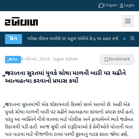
E-Paper
|
Login
-NET પરીક્ષા લીકના આરોપો પર રાહુલ ગાંધીએ કેન્દ્ર પર પ્રહાર કર્યા
બ્રેકિંગ
●
હિંમતનગરમાં 
8 નવેમ્બર, 2024
|
Super Admin
Bookmark
ગુજરાત
ગુજરાતના સુરતમાં યુવકે ચોથા માળની બારી પર ચઢીને
આત્મહત્યા કરવાનો પ્રયાસ કર્યો
ગુજરાતના સુરતમાંથી એક ચોંકાવનારો કિસ્સો સામે આવ્યો છે. અહીં એક
યુવકે ચોથા માળની બારી પર ચઢીને આત્મહત્યા કરવાનો પ્રયાસ કર્યો હતો.
પરંતુ આ વ્યક્તિને નીચે લાવવા માટે પોલીસ અને ફાયરમેનને ભારે જહેમત
ઉઠાવવી પડી હતી. આજ સુધી તમે દારૂડિયાઓ કે પ્રેમીઓને પોતાની વાત
પાર પાડવા માટે વીજળીના ટાવર પરથી કૂદવાનું નાટક કરતા જોયા હશે,