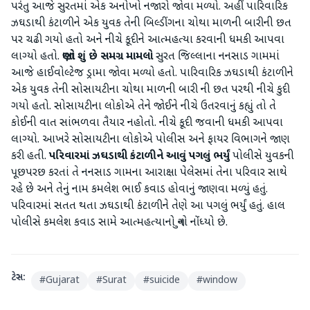
પરંતુ આજે સુરતમાં એક અનોખો નજારો જોવા મળ્યો. અહીં પારિવારિક
ઝઘડાથી કંટાળીને એક યુવક તેની બિલ્ડીંગના ચોથા માળની બારીની છત
પર ચઢી ગયો હતો અને નીચે કૂદીને આત્મહત્યા કરવાની ધમકી આપવા
લાગ્યો હતો.
જાણો
શું
છે
સમગ્ર
મામલો
સુરત જિલ્લાના નનસાડ ગામમાં
આજે હાઈવોલ્ટેજ ડ્રામા જોવા મળ્યો હતો. પારિવારિક ઝઘડાથી કંટાળીને
એક યુવક તેની સોસાયટીના ચોથા માળની બારી ની છત પરથી નીચે કુદી
ગયો હતો. સોસાયટીના લોકોએ તેને જોઈને નીચે ઉતરવાનું કહ્યું તો તે
કોઈની વાત સાંભળવા તૈયાર નહોતો. નીચે કૂદી જવાની ધમકી આપવા
લાગ્યો. આખરે સોસાયટીના લોકોએ પોલીસ અને ફાયર વિભાગને જાણ
કરી હતી.
પરિવારમાં
ઝઘડાથી
કંટાળીને
આવું
પગલું
ભર્યું
પોલીસે યુવકની
પૂછપરછ કરતાં તે નનસાડ ગામના આરાક્ષા પેલેસમાં તેના પરિવાર સાથે
રહે છે અને તેનું નામ કમલેશ ભાઈ કવાડ હોવાનું જાણવા મળ્યું હતું.
પરિવારમાં સતત થતા ઝઘડાથી કંટાળીને તેણે આ પગલું ભર્યું હતું. હાલ
પોલીસે કમલેશ કવાડ સામે આત્મહત્યાનો ગુનો નોંધ્યો છે.
ટેગ્સ:
#
Gujarat
#
Surat
#
suicide
#
window