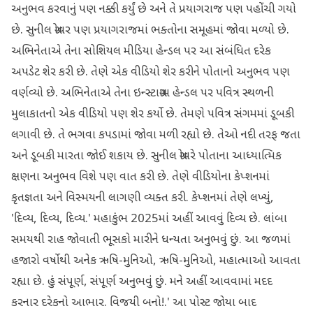
અનુભવ કરવાનું પણ નક્કી કર્યું છે અને તે પ્રયાગરાજ પણ પહોંચી ગયો
છે. સુનીલ ગ્રોવર પણ પ્રયાગરાજમાં ભક્તોના સમૂહમાં જોવા મળ્યો છે.
અભિનેતાએ તેના સોશિયલ મીડિયા હેન્ડલ પર આ સંબંધિત દરેક
અપડેટ શેર કરી છે. તેણે એક વીડિયો શેર કરીને પોતાનો અનુભવ પણ
વર્ણવ્યો છે. અભિનેતાએ તેના ઇન્સ્ટાગ્રામ હેન્ડલ પર પવિત્ર સ્થળની
મુલાકાતનો એક વીડિયો પણ શેર કર્યો છે. તેમણે પવિત્ર સંગમમાં ડૂબકી
લગાવી છે. તે ભગવા કપડામાં જોવા મળી રહ્યો છે. તેઓ નદી તરફ જતા
અને ડૂબકી મારતા જોઈ શકાય છે. સુનીલ ગ્રોવરે પોતાના આધ્યાત્મિક
ક્ષણના અનુભવ વિશે પણ વાત કરી છે. તેણે વીડિયોના કેપ્શનમાં
કૃતજ્ઞતા અને વિસ્મયની લાગણી વ્યક્ત કરી. કેપ્શનમાં તેણે લખ્યું,
'દિવ્ય, દિવ્ય, દિવ્ય.' મહાકુંભ 2025માં અહીં આવવું દિવ્ય છે. લાંબા
સમયથી રાહ જોવાતી ભૂસકો મારીને ધન્યતા અનુભવું છું. આ જળમાં
હજારો વર્ષોથી અનેક ઋષિ-મુનિઓ, ઋષિ-મુનિઓ, મહાત્માઓ આવતા
રહ્યા છે. હું સંપૂર્ણ, સંપૂર્ણ અનુભવું છું. મને અહીં આવવામાં મદદ
કરનાર દરેકનો આભાર. વિજયી બનો!.' આ પોસ્ટ જોયા બાદ