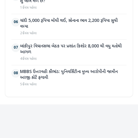
શું લાભ મળે છે?
1 દિવસ પહેલા
ચાંદી 5,000 રૂપિયા મોંઘી થઈ, સોનાના ભાવ 2,200 રૂપિયા સુધી
06
વધ્યા
2 દિવસ પહેલા
બાંકીપુર વિધાનસભા બેઠક પર પ્રશાંત કિશોર 8,000 થી વધુ મતોથી
07
આગળ
4 દિવસ પહેલા
MBBS ઉત્તરવહી કૌભાંડ: યુનિવર્સિટીના મુખ્ય આરોપીની જામીન
08
અરજી કોર્ટે ફગાવી
5 દિવસ પહેલા