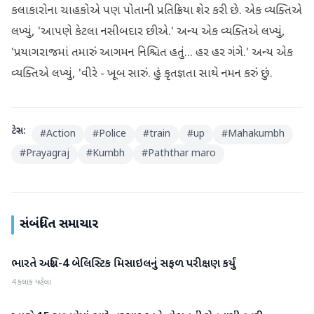
કલાકારોના ચાહકોએ પણ પોતાની પ્રતિક્રિયા શેર કરી છે. એક વ્યક્તિએ
લખ્યું, 'આપણે કેટલા નસીબદાર છીએ.' અન્ય એક વ્યક્તિએ લખ્યું,
'પ્રયાગરાજમાં તમારું આગમન નિશ્ચિત હતું... હર હર ગંગે.' અન્ય એક
વ્યક્તિએ લખ્યું, 'વીરે - ખૂબ સારું. હું કૃતજ્ઞતા સાથે નમન કરું છું.
ટેગ્સ:
#
Action
#
Police
#
train
#
up
#
Mahakumbh
#
Prayagraj
#
Kumbh
#
Paththar maro
સંબંધિત સમાચાર
ભારતે અગ્નિ-4 બેલિસ્ટિક મિસાઇલનું સફળ પરીક્ષણ કર્યું
રાષ્ટ્રીય
4 કલાક પહેલા