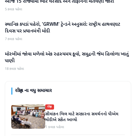
આજે 15 રાજ્યોમાં ભારે વરસાદ અને તોફાનની ચેતવણી જારી
રાષ્ટ્રીય
5 કલાક પહેલા
સ્થાનિક કપડાં પહેરો, 'GRWM' ટ્રેન્ડને અનુસરો: રાષ્ટ્રીય હાથવણાટ
રાષ્ટ્રીય
દિવસ પર પ્રધાનમંત્રી મોદી
7 કલાક પહેલા
મોરબીમાં જોવા મળેલો એક રહસ્યમય કૂવો, સમુદ્રની જેમ હિલોળા ખાતું
રાષ્ટ્રીય
પાણી
18 કલાક પહેલા
રાષ્ટ્રીય
ના વધુ સમાચાર
રાષ્ટ્રીય
સીમાંકન બિલ માટે સરકારના સમર્થનનો પીએમ
મોદીએ સંકેત આપ્યો
1 કલાક પહેલા