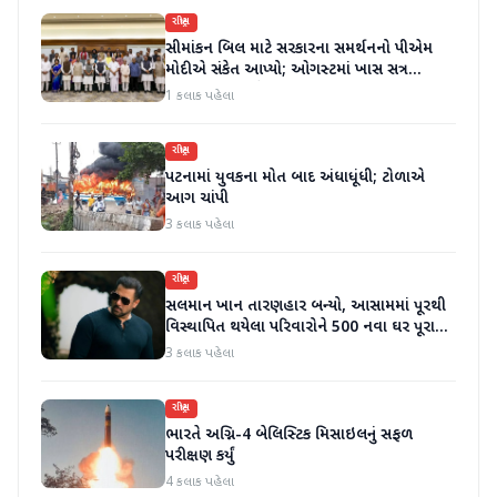
રાષ્ટ્રીય
સીમાંકન બિલ માટે સરકારના સમર્થનનો પીએમ
મોદીએ સંકેત આપ્યો; ઓગસ્ટમાં ખાસ સત્ર
બોલાવી શકાય છે - સૂત્રો
1 કલાક પહેલા
રાષ્ટ્રીય
પટનામાં યુવકના મોત બાદ અંધાધૂંધી; ટોળાએ
આગ ચાંપી
3 કલાક પહેલા
રાષ્ટ્રીય
સલમાન ખાન તારણહાર બન્યો, આસામમાં પૂરથી
વિસ્થાપિત થયેલા પરિવારોને 500 નવા ઘર પૂરા
પાડ્યા
3 કલાક પહેલા
રાષ્ટ્રીય
ભારતે અગ્નિ-4 બેલિસ્ટિક મિસાઇલનું સફળ
પરીક્ષણ કર્યું
4 કલાક પહેલા