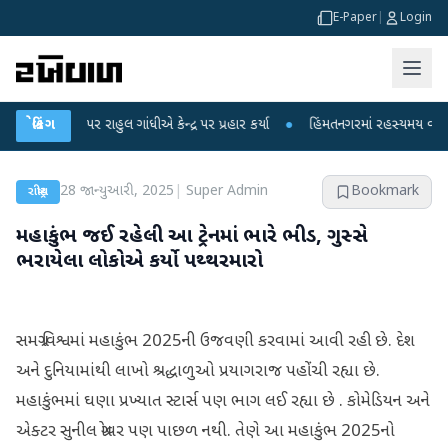
E-Paper
|
Login
ો પર રાહુલ ગાંધીએ કેન્દ્ર પર પ્રહાર કર્યા
બ્રેકિંગ
●
હિંમતનગરમાં રહસ્યમય વાયરસ કે ચાંદ
28 જાન્યુઆરી, 2025
|
Super Admin
Bookmark
રાષ્ટ્રીય
મહાકુંભ જઈ રહેલી આ ટ્રેનમાં ભારે ભીડ, ગુસ્સે
ભરાયેલા લોકોએ કર્યો પથ્થરમારો
સમગ્ર વિશ્વમાં મહાકુંભ 2025ની ઉજવણી કરવામાં આવી રહી છે. દેશ
અને દુનિયામાંથી લાખો શ્રદ્ધાળુઓ પ્રયાગરાજ પહોંચી રહ્યા છે.
મહાકુંભમાં ઘણા પ્રખ્યાત સ્ટાર્સ પણ ભાગ લઈ રહ્યા છે . કોમેડિયન અને
એક્ટર સુનીલ ગ્રોવર પણ પાછળ નથી. તેણે આ મહાકુંભ 2025નો