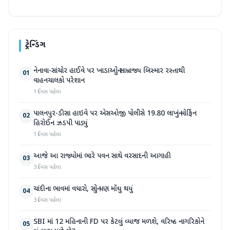
ટ્રેન્ડિંગ
નેનાવા-સાંચોર હાઈવે પર ખાડાઓનું સામ્રાજ્ય બિસ્માર રસ્તાથી
01
વાહનચાલકો પરેશાન
1 દિવસ પહેલા
પાલનપુર-ડીસા હાઇવે પર એસઓજી પોલીસે 19.80 લાખનું મોર્ફિન
02
હિરોઈન ઝડપી પાડ્યું
1 દિવસ પહેલા
આજે આ રાજ્યોમાં ભારે પવન સાથે વરસાદની આગાહી
03
3 દિવસ પહેલા
ચાંદીના ભાવમાં વધારો, સોનું પણ મોંઘુ થયું
04
3 દિવસ પહેલા
SBI માં 12 મહિનાની FD પર કેટલું વ્યાજ મળશે, વરિષ્ઠ નાગરિકોને
05