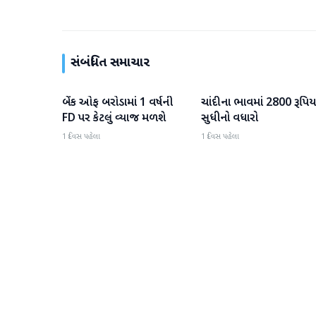
સંબંધિત સમાચાર
બેંક ઓફ બરોડામાં 1 વર્ષની
ચાંદીના ભાવમાં 2800 રૂપિય
બિઝનેસ
બિઝનેસ
FD પર કેટલું વ્યાજ મળશે
સુધીનો વધારો
1 દિવસ પહેલા
1 દિવસ પહેલા