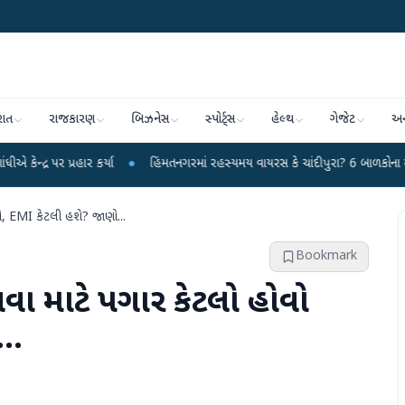
રાત
રાજકારણ
બિઝનેસ
સ્પોર્ટ્સ
હેલ્થ
ગેજેટ
અન
ાર કર્યા
●
હિંમતનગરમાં રહસ્યમય વાયરસ કે ચાંદીપુરા? 6 બાળકોના મોતથી ફફડાટ
એ, EMI કેટલી હશે? જાણો...
Bookmark
ા માટે પગાર કેટલો હોવો
..