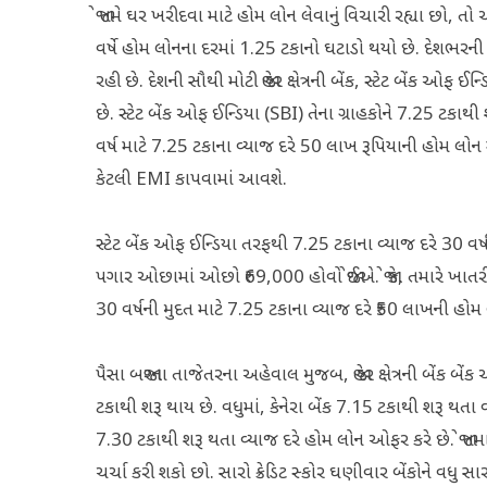
જો તમે ઘર ખરીદવા માટે હોમ લોન લેવાનું વિચારી રહ્યા છો
વર્ષે હોમ લોનના દરમાં 1.25 ટકાનો ઘટાડો થયો છે. દેશભરની 
રહી છે. દેશની સૌથી મોટી જાહેર ક્ષેત્રની બેંક, સ્ટેટ બેંક ઓ
છે. સ્ટેટ બેંક ઓફ ઈન્ડિયા (SBI) તેના ગ્રાહકોને 7.25 ટકા
વર્ષ માટે 7.25 ટકાના વ્યાજ દરે 50 લાખ રૂપિયાની હોમ લોન
કેટલી EMI કાપવામાં આવશે.
સ્ટેટ બેંક ઓફ ઈન્ડિયા તરફથી 7.25 ટકાના વ્યાજ દરે 30 વર
પગાર ઓછામાં ઓછો ₹69,000 હોવો જોઈએ. જો કે, તમારે ખાતરી
30 વર્ષની મુદત માટે 7.25 ટકાના વ્યાજ દરે ₹50 લાખની હ
પૈસા બજારના તાજેતરના અહેવાલ મુજબ, જાહેર ક્ષેત્રની બેંક
ટકાથી શરૂ થાય છે. વધુમાં, કેનેરા બેંક 7.15 ટકાથી શરૂ થતા વ
7.30 ટકાથી શરૂ થતા વ્યાજ દરે હોમ લોન ઓફર કરે છે. જો તમાર
ચર્ચા કરી શકો છો. સારો ક્રેડિટ સ્કોર ઘણીવાર બેંકોને વધુ 