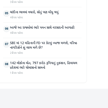
3 દિવસ પહેલા
ચાંદીના ભાવમાં વધારો, સોનું પણ મોંઘુ થયું
05
4 દિવસ પહેલા
આજે આ રાજ્યોમાં ભારે પવન સાથે વરસાદની આગાહી
06
4 દિવસ પહેલા
SBI માં 12 મહિનાની FD પર કેટલું વ્યાજ મળશે, વરિષ્ઠ
07
નાગરિકોને શું લાભ મળે છે?
2 દિવસ પહેલા
142 લોકોના મોત, 797 કરોડ રૂપિયાનું નુકસાન, હિમાચલ
08
પ્રદેશમાં ભારે ચોમાસાનો સામનો
1 દિવસ પહેલા