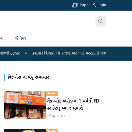
E-Paper
|
Login
્ય
ઈ-પેપર
●
હવામાન વિભાગે 18 રાજ્યો માટે ભારે વરસાદની ચેતવણી જારી કરી
●
સિદ્ધપુરથી
બિઝનેસ
ના વધુ સમાચાર
બિઝનેસ
બેંક ઓફ બરોડામાં 1 વર્ષની FD
પર કેટલું વ્યાજ મળશે
1 દિવસ પહેલા
બિઝનેસ