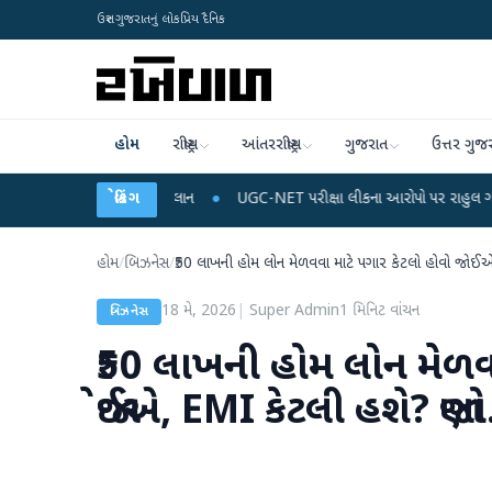
ઉત્તર ગુજરાતનું લોકપ્રિય દૈનિક
હોમ
રાષ્ટ્રીય
આંતરરાષ્ટ્રીય
ગુજરાત
ઉત્તર ગુજ
ર્જ અને ડેટા પ્લાન
બ્રેકિંગ
●
UGC-NET પરીક્ષા લીકના આરોપો પર રાહુલ ગાંધીએ કેન્દ્ર પર પ્રહ
હોમ
/
બિઝનેસ
/
₹50 લાખની હોમ લોન મેળવવા માટે પગાર કેટલો હોવો જોઈ
18 મે, 2026
|
Super Admin
1
મિનિટ વાંચન
બિઝનેસ
₹50 લાખની હોમ લોન મેળવવ
જોઈએ, EMI કેટલી હશે? જાણો.