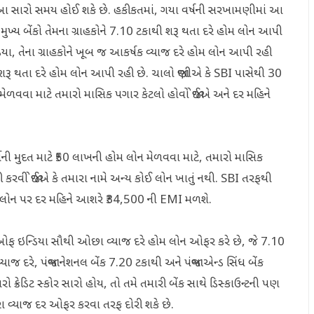
, તો આ સારો સમય હોઈ શકે છે. હકીકતમાં, ગયા વર્ષની સરખામણીમાં આ
મુખ્ય બેંકો તેમના ગ્રાહકોને 7.10 ટકાથી શરૂ થતા દરે હોમ લોન આપી
ફ ઈન્ડિયા, તેના ગ્રાહકોને ખૂબ જ આકર્ષક વ્યાજ દરે હોમ લોન આપી રહી
થી શરૂ થતા દરે હોમ લોન આપી રહી છે. ચાલો જાણીએ કે SBI પાસેથી 30
 મેળવવા માટે તમારો માસિક પગાર કેટલો હોવો જોઈએ અને દર મહિને
્ષની મુદત માટે ₹50 લાખની હોમ લોન મેળવવા માટે, તમારો માસિક
 કરવી જોઈએ કે તમારા નામે અન્ય કોઈ લોન ખાતું નથી. SBI તરફથી
ોમ લોન પર દર મહિને આશરે ₹34,500 ની EMI મળશે.
 બેંક ઓફ ઇન્ડિયા સૌથી ઓછા વ્યાજ દરે હોમ લોન ઓફર કરે છે, જે 7.10
્યાજ દરે, પંજાબ નેશનલ બેંક 7.20 ટકાથી અને પંજાબ એન્ડ સિંધ બેંક
ો ક્રેડિટ સ્કોર સારો હોય, તો તમે તમારી બેંક સાથે ડિસ્કાઉન્ટની પણ
સારા વ્યાજ દર ઓફર કરવા તરફ દોરી શકે છે.