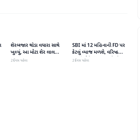
ા
શેરબજાર થોડા વધારા સાથે
SBI માં 12 મહિનાની FD પર
બિઝનેસ
બિઝનેસ
ખુલ્યું, આ મોટા શેર લાલ
કેટલું વ્યાજ મળશે, વરિષ્ઠ
રંગમાં ખુલ્યા
નાગરિકોને શું લાભ મળે છે?
2 દિવસ પહેલા
2 દિવસ પહેલા