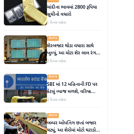
ચાંદીના ભાવમાં 2800 રૂપિયા
સુધીનો વધારો
1 દિવસ પહેલા
બિઝનેસ
શેરબજાર થોડા વધારા સાથે
ખુલ્યું, આ મોટા શેર લાલ રંગમાં
ખુલ્યા
2 દિવસ પહેલા
બિઝનેસ
SBI માં 12 મહિનાની FD પર
કેટલું વ્યાજ મળશે, વરિષ્ઠ
નાગરિકોને શું લાભ મળે છે?
2 દિવસ પહેલા
બિઝનેસ
બમ્પર ઓપનિંગ છતાં બજાર
ઘટ્યું, આ શેરોમાં મોટો ઘટાડો