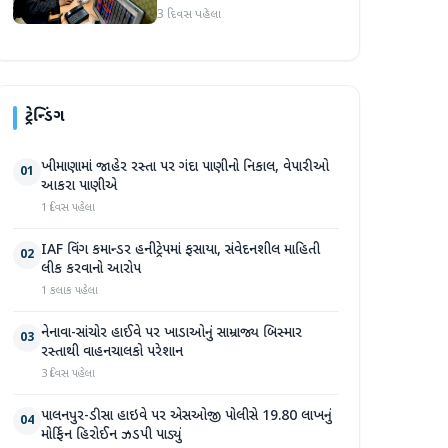
જોવા મળ્યો
3 દિવસ પહેલા
ટ્રેન્ડિંગ
ખીમાણામાં જાહેર રસ્તા પર ગંદા પાણીનો નિકાલ, વેપારીઓ
01
આકરા પાણીએ
1 દિવસ પહેલા
IAF વિંગ કમાન્ડર હનીટ્રેપમાં ફસાયા, સંવેદનશીલ માહિતી
02
લીક કરવાનો આરોપ
1 કલાક પહેલા
નેનાવા-સાંચોર હાઈવે પર ખાડાઓનું સામ્રાજ્ય બિસ્માર
03
રસ્તાથી વાહનચાલકો પરેશાન
3 દિવસ પહેલા
પાલનપુર-ડીસા હાઇવે પર એસઓજી પોલીસે 19.80 લાખનું
04
મોર્ફિન હિરોઈન ઝડપી પાડ્યું