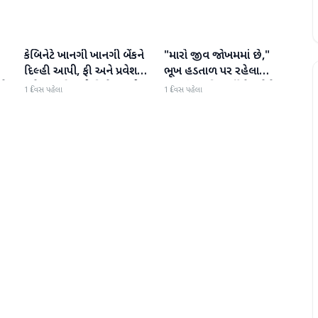
કેબિનેટે ખાનગી ખાનગી બેંકને
"મારો જીવ જોખમમાં છે,"
રાષ્ટ્રીય
રાષ્ટ્રીય
દિલ્હી આપી, ફી અને પ્રવેશ
ભૂખ હડતાળ પર રહેલા
ટે
માટે નવા નિયમો વિશે જાણો
ઝારખંડના વિદ્યાર્થી નેતા દેવેન્દ્ર
1 દિવસ પહેલા
1 દિવસ પહેલા
નાથ મહતોની તબિયત ખરાબ