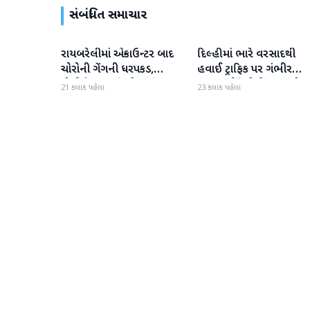
સંબંધિત સમાચાર
રાયબરેલીમાં એન્કાઉન્ટર બાદ
દિલ્હીમાં ભારે વરસાદથી
રાષ્ટ્રીય
રાષ્ટ્રીય
ચોરોની ગેંગની ધરપકડ,
હવાઈ ટ્રાફિક પર ગંભીર
પોલીસે 12.4 કિલો ચાંદીના
અસર; ઈન્ડિગોએ મુસાફરો મા
21 કલાક પહેલા
23 કલાક પહેલા
દાગીના જપ્ત કર્યા
એડવાઈઝરી જાહેર કરી