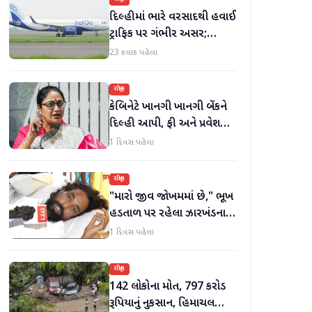
દિલ્હીમાં ભારે વરસાદથી હવાઈ
ટ્રાફિક પર ગંભીર અસર;
ઈન્ડિગોએ મુસાફરો માટે
23 કલાક પહેલા
એડવાઈઝરી જાહેર કરી
રાષ્ટ્રીય
કેબિનેટે ખાનગી ખાનગી બેંકને
દિલ્હી આપી, ફી અને પ્રવેશ
માટે નવા નિયમો વિશે જાણો
1 દિવસ પહેલા
રાષ્ટ્રીય
"મારો જીવ જોખમમાં છે," ભૂખ
હડતાળ પર રહેલા ઝારખંડના
વિદ્યાર્થી નેતા દેવેન્દ્ર નાથ
1 દિવસ પહેલા
મહતોની તબિયત ખરાબ
રાષ્ટ્રીય
142 લોકોના મોત, 797 કરોડ
રૂપિયાનું નુકસાન, હિમાચલ