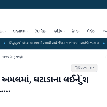
રાત
રાજકારણ
બિઝનેસ
સ્પોર્ટ્સ
હેલ્થ
ગેજેટ
અન
થી બોમ્બ બનાવવાની સામગ્રી સાથે જૈશના 5 શંકાસ્પદ આતંકી ઝડપાયા
●
પીએમ મોદીનું હ
ભાજપ નેતા; જાણો....
Bookmark
લમાં, ઘટાડાના લઈને શું
...