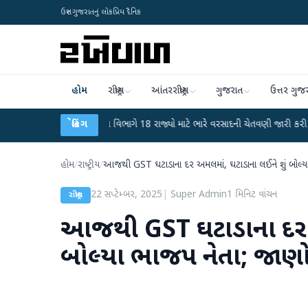
ઉત્તર ગુજરાતનું લોકપ્રિય દૈનિક
હોમ
રાષ્ટ્રીય
આંતરરાષ્ટ્રીય
ગુજરાત
ઉત્તર ગુજ
●
હવામાન વિભાગે 18 રાજ્યો માટે ભારે વરસાદની ચેતવણી જારી કરી
બ્રેકિંગ
●
સિદ્ધપુર
હોમ
/
રાષ્ટ્રીય
/
આજથી GST ઘટાડાના દર અમલમાં, ઘટાડાના લઈને શું બોલ્યા 
22 સપ્ટેમ્બર, 2025
|
Super Admin
1
મિનિટ વાંચન
રાષ્ટ્રીય
આજથી GST ઘટાડાના દર અમ
બોલ્યા ભાજપ નેતા; જાણો.