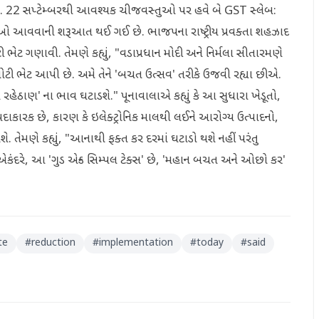
ે. 22 સપ્ટેમ્બરથી આવશ્યક ચીજવસ્તુઓ પર હવે બે GST સ્લેબ:
ઓ આવવાની શરૂઆત થઈ ગઈ છે. ભાજપના રાષ્ટ્રીય પ્રવક્તા શહઝાદ
ેટ ગણાવી. તેમણે કહ્યું, "વડાપ્રધાન મોદી અને નિર્મલા સીતારમણે
મોટી ભેટ આપી છે. અમે તેને 'બચત ઉત્સવ' તરીકે ઉજવી રહ્યા છીએ.
હેઠાણ' ના ભાવ ઘટાડશે." પૂનાવાલાએ કહ્યું કે આ સુધારા ખેડૂતો,
યદાકારક છે, કારણ કે ઇલેક્ટ્રોનિક માલથી લઈને આરોગ્ય ઉત્પાદનો,
. તેમણે કહ્યું, "આનાથી ફક્ત કર દરમાં ઘટાડો થશે નહીં પરંતુ
કંદરે, આ 'ગુડ એન્ડ સિમ્પલ ટેક્સ' છે, 'મહાન બચત અને ઓછો કર'
te
#
reduction
#
implementation
#
today
#
said