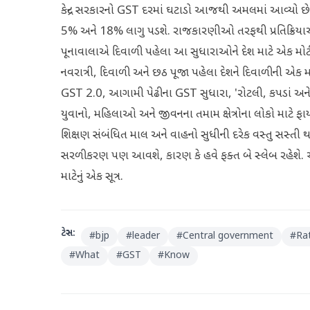
કેન્દ્ર સરકારનો GST દરમાં ઘટાડો આજથી અમલમાં આવ્યો છ
5% અને 18% લાગુ પડશે. રાજકારણીઓ તરફથી પ્રતિક્રિયા
પૂનાવાલાએ દિવાળી પહેલા આ સુધારાઓને દેશ માટે એક મોટી ભ
નવરાત્રી, દિવાળી અને છઠ પૂજા પહેલા દેશને દિવાળીની એક 
GST 2.0, આગામી પેઢીના GST સુધારા, 'રોટલી, કપડાં અને ર
યુવાનો, મહિલાઓ અને જીવનના તમામ ક્ષેત્રોના લોકો માટે ફા
શિક્ષણ સંબંધિત માલ અને વાહનો સુધીની દરેક વસ્તુ સસ્તી થશે
સરળીકરણ પણ આવશે, કારણ કે હવે ફક્ત બે સ્લેબ રહેશે. એ
માટેનું એક સૂત્ર.
ટેગ્સ:
#
bjp
#
leader
#
Central government
#
Ra
#
What
#
GST
#
Know