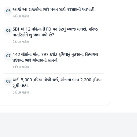
આજે આ રાજ્યોમાં ભારે પવન સાથે વરસાદની આગાહી
05
4 દિવસ પહેલા
SBI માં 12 મહિનાની FD પર કેટલું વ્યાજ મળશે, વરિષ્ઠ
06
નાગરિકોને શું લાભ મળે છે?
2 દિવસ પહેલા
142 લોકોના મોત, 797 કરોડ રૂપિયાનું નુકસાન, હિમાચલ
07
પ્રદેશમાં ભારે ચોમાસાનો સામનો
1 દિવસ પહેલા
ચાંદી 5,000 રૂપિયા મોંઘી થઈ, સોનાના ભાવ 2,200 રૂપિયા
08
સુધી વધ્યા
3 દિવસ પહેલા