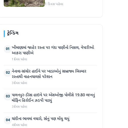
પ્રદેશમાં ભારે ચોમાસાનો સામનો
1 દિવસ પહેલા
ટ્રેન્ડિંગ
ખીમાણામાં જાહેર રસ્તા પર ગંદા પાણીનો નિકાલ, વેપારીઓ
01
આકરા પાણીએ
1 દિવસ પહેલા
નેનાવા-સાંચોર હાઈવે પર ખાડાઓનું સામ્રાજ્ય બિસ્માર
02
રસ્તાથી વાહનચાલકો પરેશાન
3 દિવસ પહેલા
પાલનપુર-ડીસા હાઇવે પર એસઓજી પોલીસે 19.80 લાખનું
03
મોર્ફિન હિરોઈન ઝડપી પાડ્યું
3 દિવસ પહેલા
ચાંદીના ભાવમાં વધારો, સોનું પણ મોંઘુ થયું
04
4 દિવસ પહેલા