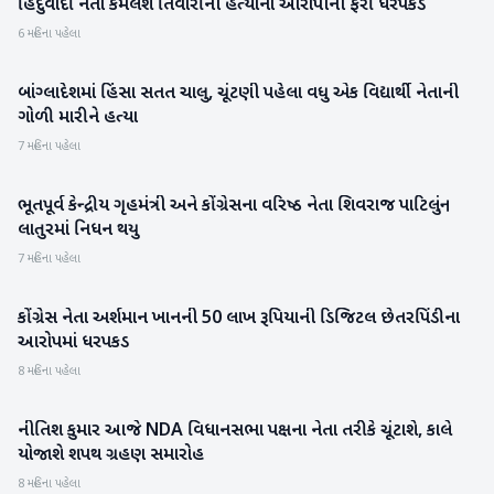
હિંદુવાદી નેતા કમલેશ તિવારીની હત્યાનો આરોપીની ફરી ધરપકડ
રાષ્ટ્રીય
6 મહિના પહેલા
બાંગ્લાદેશમાં હિંસા સતત ચાલુ, ચૂંટણી પહેલા વધુ એક વિદ્યાર્થી નેતાની
આંતરરાષ્ટ્રીય
ગોળી મારીને હત્યા
7 મહિના પહેલા
ભૂતપૂર્વ કેન્દ્રીય ગૃહમંત્રી અને કોંગ્રેસના વરિષ્ઠ નેતા શિવરાજ પાટિલનું
રાષ્ટ્રીય
લાતુરમાં નિધન થયુ
7 મહિના પહેલા
કોંગ્રેસ નેતા અર્શમાન ખાનની 50 લાખ રૂપિયાની ડિજિટલ છેતરપિંડીના
ગુજરાત
આરોપમાં ધરપકડ
8 મહિના પહેલા
નીતિશ કુમાર આજે NDA વિધાનસભા પક્ષના નેતા તરીકે ચૂંટાશે, કાલે
રાષ્ટ્રીય
યોજાશે શપથ ગ્રહણ સમારોહ
8 મહિના પહેલા