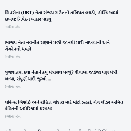
શિવસેના (UBT) નેતા સંજય રાઉતની તબિયત લથડી, હોસ્પિટલમાં
રાષ્ટ્રીય
દાખલ; નિવેદન બહાર પાડ્યું
9 મહિના પહેલા
ભાજપ નેતા નવનીત રાણાને મળી જાનથી મારી નાખવાની અને
રાષ્ટ્રીય
ગેંગરેપની ધમકી
9 મહિના પહેલા
ગુજરાતમાં કયા નેતાને કયું મંત્રાલય મળ્યું? રીવાબા જાડેજા પણ મંત્રી
ગુજરાત
બન્યા, સંપૂર્ણ યાદી જુઓ....
9 મહિના પહેલા
લોરેન્સ બિશ્નોઈ અને રોહિત ગોદારા માટે મોટો ઝટકો, ગેંગ લીડર અમિત
રાષ્ટ્રીય
પંડિતની અમેરિકામાં ધરપકડ
9 મહિના પહેલા