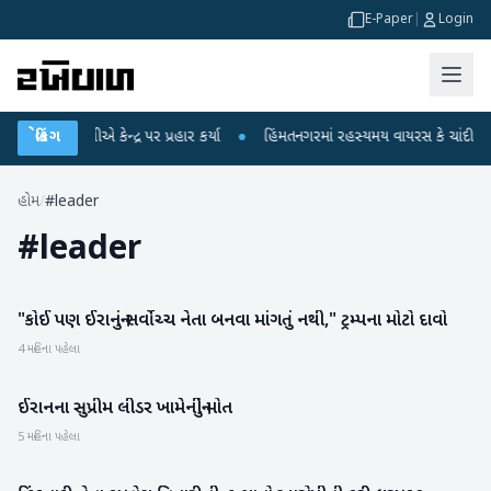
E-Paper
|
Login
ુલ ગાંધીએ કેન્દ્ર પર પ્રહાર કર્યા
બ્રેકિંગ
●
હિંમતનગરમાં રહસ્યમય વાયરસ કે ચાંદીપુરા? 6
હોમ
/
#leader
#
leader
"કોઈ પણ ઈરાનનું સર્વોચ્ચ નેતા બનવા માંગતું નથી," ટ્રમ્પના મોટો દાવો
આંતરરાષ્ટ્રીય
4 મહિના પહેલા
ઈરાનના સુપ્રીમ લીડર ખામેનીનું મોત
આંતરરાષ્ટ્રીય
5 મહિના પહેલા