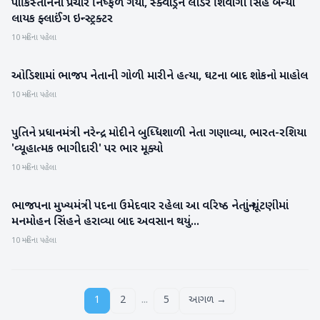
પાકિસ્તાનનો પ્રચાર નિષ્ફળ ગયો, સ્ક્વોડ્રન લીડર શિવાંગી સિંહ બન્યા
રાષ્ટ્રીય
લાયક ફ્લાઈંગ ઇન્સ્ટ્રક્ટર
10 મહિના પહેલા
ઓડિશામાં ભાજપ નેતાની ગોળી મારીને હત્યા, ઘટના બાદ શોકનો માહોલ
રાષ્ટ્રીય
10 મહિના પહેલા
પુતિને પ્રધાનમંત્રી નરેન્દ્ર મોદીને બુધ્ધિશાળી નેતા ગણાવ્યા, ભારત-રશિયા
રાષ્ટ્રીય
'વ્યૂહાત્મક ભાગીદારી' પર ભાર મૂક્યો
10 મહિના પહેલા
ભાજપના મુખ્યમંત્રી પદના ઉમેદવાર રહેલા આ વરિષ્ઠ નેતાનું ચૂંટણીમાં
રાષ્ટ્રીય
મનમોહન સિંહને હરાવ્યા બાદ અવસાન થયું...
10 મહિના પહેલા
...
1
2
5
આગળ →