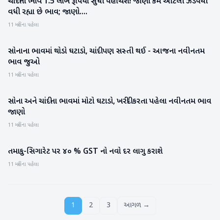
ચાંદીનો ભાવ 1.5 લાખ રૂપિયા સુધી પહોંચશે! જાણો કેમ આટલી ઝડપથી
બિઝનેસ
વધી રહ્યા છે ભાવ; જાણો....
11 મહિના પહેલા
સોનાના ભાવમાં થોડો ઘટાડો, ચાંદી પણ સસ્તી થઈ - આજના નવીનતમ
બિઝનેસ
ભાવ જુઓ
11 મહિના પહેલા
સોના અને ચાંદીના ભાવમાં મોટો ઘટાડો, ખરીદી કરતા પહેલા નવીનતમ ભાવ
બિઝનેસ
જાણો
11 મહિના પહેલા
તમાકુ-સિગારેટ પર ૪૦ % GST નો નવો દર લાગુ કરાશે
રાષ્ટ્રીય
11 મહિના પહેલા
1
2
3
આગળ →