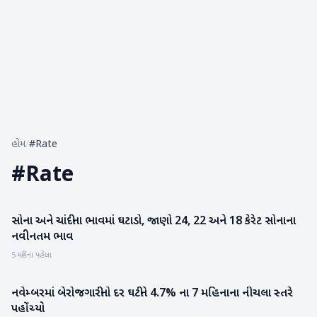
હોમ
/
#Rate
#
Rate
સોના અને ચાંદીના ભાવમાં ઘટાડો, જાણો 24, 22 અને 18 કેરેટ સોનાના
બિઝનેસ
નવીનતમ ભાવ
5 મહિના પહેલા
નવેમ્બરમાં બેરોજગારીનો દર ઘટીને 4.7% ના 7 મહિનાના નીચલા સ્તરે
રાષ્ટ્રીય
પહોંચ્યો