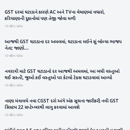
GST દરમાં ઘટાડાને કારણે AC અને TVના વેચાણમાં વધારો,
બિઝનેસ
કરિયાણાની દુકાનોમાં પણ તેજી જોવા મળી
10 મહિના પહેલા
આજથી GST ઘટાડાના દર અમલમાં, ઘટાડાના લઈને શું બોલ્યા ભાજપ
રાષ્ટ્રીય
નેતા; જાણો....
10 મહિના પહેલા
નવરાત્રી માટે GST ઘટાડાનો દર આજથી અમલમાં, આ બધી વસ્તુઓ
બિઝનેસ
થઈ સસ્તી, જુઓ કઈ વસ્તુઓ પર કેટલો ટેક્સ ઘટાડવામાં આવ્યો
10 મહિના પહેલા
નાણા મંત્રાલયે નવા CGST દરો અંગે એક સૂચના જારી કરી; નવી GST
રાષ્ટ્રીય
સિસ્ટમ 22 સપ્ટેમ્બરથી લાગુ કરવામાં આવશે
10 મહિના પહેલા