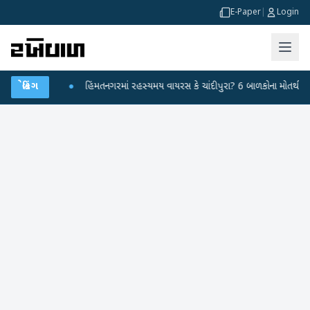
E-Paper
|
Login
ાર કર્યા
બ્રેકિંગ
●
હિંમતનગરમાં રહસ્યમય વાયરસ કે ચાંદીપુરા? 6 બાળકોના મોતથી ફફડાટ