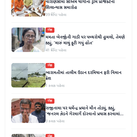
વારાણસીમાં સીએમ યોગીના ડ્રીમ પ્રોજેક્ટનો
શિલાન્યાસ સમારોહ
39 મિનિટ પહેલા
રાષ્ટ્રીય
મમતા બેનર્જીની ગાડી પર પથ્થરોથી હુમલો, તેમણે
કહ્યું, 'મારું માથું ફૂટી ગયું હોત'
41 મિનિટ પહેલા
રાષ્ટ્રીય
બારામતીમાં તાલીમ ઉડાન દરમિયાન ફરી વિમાન
ક્રેશ
1 કલાક પહેલા
રાષ્ટ્રીય
રાજીનામા પર ધર્મેન્દ્ર પ્રધાને મૌન તોડ્યું, કહ્યું,
'જનરલ ઝેડને ગેરમાર્ગે દોરવાનો પ્રયાસ કરવામાં
આવ્યો, મારા માટે પદ મહત્વનું નથી'
3 કલાક પહેલા
રાષ્ટ્રીય