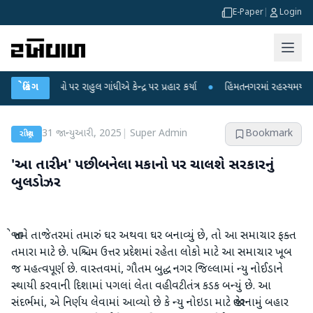
E-Paper
|
Login
ોપો પર રાહુલ ગાંધીએ કેન્દ્ર પર પ્રહાર કર્યા
બ્રેકિંગ
●
હિંમતનગરમાં રહસ્યમય વાયરસ કે ચા
31 જાન્યુઆરી, 2025
|
Super Admin
Bookmark
રાષ્ટ્રીય
'આ તારીખ' પછી બનેલા મકાનો પર ચાલશે સરકારનું
બુલડોઝર
જો તમે તાજેતરમાં તમારું ઘર અથવા ઘર બનાવ્યું છે, તો આ સમાચાર ફક્ત
તમારા માટે છે. પશ્ચિમ ઉત્તર પ્રદેશમાં રહેતા લોકો માટે આ સમાચાર ખૂબ
જ મહત્વપૂર્ણ છે. વાસ્તવમાં, ગૌતમ બુદ્ધ નગર જિલ્લામાં ન્યુ નોઈડાને
સ્થાયી કરવાની દિશામાં પગલાં લેતા વહીવટીતંત્ર કડક બન્યું છે. આ
સંદર્ભમાં, એ નિર્ણય લેવામાં આવ્યો છે કે ન્યુ નોઇડા માટે જાહેરનામું બહાર