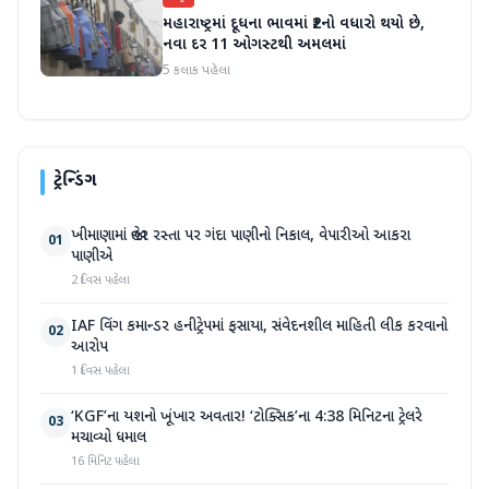
મહારાષ્ટ્રમાં દૂધના ભાવમાં ₹2નો વધારો થયો છે,
નવા દર 11 ઓગસ્ટથી અમલમાં
5 કલાક પહેલા
ટ્રેન્ડિંગ
ખીમાણામાં જાહેર રસ્તા પર ગંદા પાણીનો નિકાલ, વેપારીઓ આકરા
01
પાણીએ
2 દિવસ પહેલા
IAF વિંગ કમાન્ડર હનીટ્રેપમાં ફસાયા, સંવેદનશીલ માહિતી લીક કરવાનો
02
આરોપ
1 દિવસ પહેલા
‘KGF’ના યશનો ખૂંખાર અવતાર! ‘ટોક્સિક’ના 4:38 મિનિટના ટ્રેલરે
03
મચાવ્યો ધમાલ
16 મિનિટ પહેલા