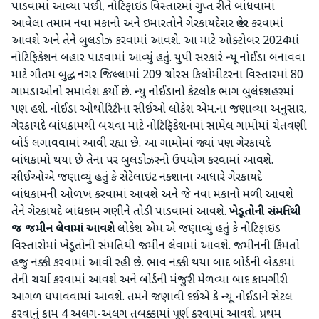
પાડવામાં આવ્યા પછી, નોટિફાઇડ વિસ્તારમાં ગુપ્ત રીતે બાંધવામાં
આવેલા તમામ નવા મકાનો અને ઇમારતોને ગેરકાયદેસર જાહેર કરવામાં
આવશે અને તેને બુલડોઝ કરવામાં આવશે. આ માટે ઓક્ટોબર 2024માં
નોટિફિકેશન બહાર પાડવામાં આવ્યું હતું. યુપી સરકારે ન્યૂ નોઈડા બનાવવા
માટે ગૌતમ બુદ્ધ નગર જિલ્લામાં 209 ચોરસ કિલોમીટરના વિસ્તારમાં 80
ગામડાઓનો સમાવેશ કર્યો છે. ન્યુ નોઈડાનો કેટલોક ભાગ બુલંદશહરમાં
પણ હશે. નોઈડા ઓથોરિટીના સીઈઓ લોકેશ એમ.ના જણાવ્યા અનુસાર,
ગેરકાયદે બાંધકામથી બચવા માટે નોટિફિકેશનમાં સામેલ ગામોમાં ચેતવણી
બોર્ડ લગાવવામાં આવી રહ્યા છે. આ ગામોમાં જ્યાં પણ ગેરકાયદે
બાંધકામો થયા છે તેના પર બુલડોઝરનો ઉપયોગ કરવામાં આવશે.
સીઈઓએ જણાવ્યું હતું કે સેટેલાઇટ નકશાના આધારે ગેરકાયદે
બાંધકામની ઓળખ કરવામાં આવશે અને જે નવા મકાનો મળી આવશે
તેને ગેરકાયદે બાંધકામ ગણીને તોડી પાડવામાં આવશે.
ખેડૂતોની સંમતિથી
જ જમીન લેવામાં આવશે
લોકેશ એમ.એ જણાવ્યું હતું કે નોટિફાઇડ
વિસ્તારોમાં ખેડૂતોની સંમતિથી જમીન લેવામાં આવશે. જમીનની કિંમતો
હજુ નક્કી કરવામાં આવી રહી છે. ભાવ નક્કી થયા બાદ બોર્ડની બેઠકમાં
તેની ચર્ચા કરવામાં આવશે અને બોર્ડની મંજુરી મેળવ્યા બાદ કામગીરી
આગળ ધપાવવામાં આવશે. તમને જણાવી દઈએ કે ન્યૂ નોઈડાને સેટલ
કરવાનું કામ 4 અલગ-અલગ તબક્કામાં પૂર્ણ કરવામાં આવશે. પ્રથમ