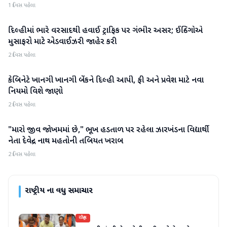
1 દિવસ પહેલા
દિલ્હીમાં ભારે વરસાદથી હવાઈ ટ્રાફિક પર ગંભીર અસર; ઈન્ડિગોએ
રાષ્ટ્રીય
મુસાફરો માટે એડવાઈઝરી જાહેર કરી
2 દિવસ પહેલા
કેબિનેટે ખાનગી ખાનગી બેંકને દિલ્હી આપી, ફી અને પ્રવેશ માટે નવા
રાષ્ટ્રીય
નિયમો વિશે જાણો
2 દિવસ પહેલા
"મારો જીવ જોખમમાં છે," ભૂખ હડતાળ પર રહેલા ઝારખંડના વિદ્યાર્થી
રાષ્ટ્રીય
નેતા દેવેન્દ્ર નાથ મહતોની તબિયત ખરાબ
2 દિવસ પહેલા
રાષ્ટ્રીય
ના વધુ સમાચાર
રાષ્ટ્રીય