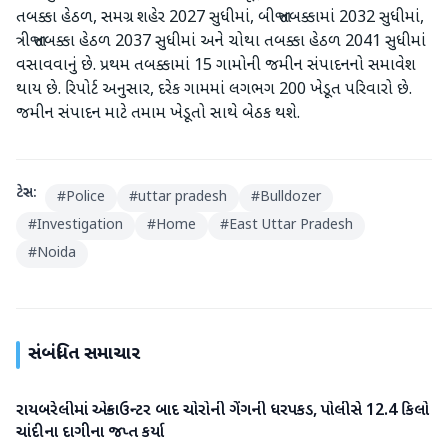
તબક્કા હેઠળ, સમગ્ર શહેર 2027 સુધીમાં, બીજા તબક્કામાં 2032 સુધીમાં,
ત્રીજા તબક્કા હેઠળ 2037 સુધીમાં અને ચોથા તબક્કા હેઠળ 2041 સુધીમાં
વસાવવાનું છે. પ્રથમ તબક્કામાં 15 ગામોની જમીન સંપાદનનો સમાવેશ
થાય છે. રિપોર્ટ અનુસાર, દરેક ગામમાં લગભગ 200 ખેડૂત પરિવારો છે.
જમીન સંપાદન માટે તમામ ખેડૂતો સાથે બેઠક થશે.
ટેગ્સ:
#
Police
#
uttar pradesh
#
Bulldozer
#
Investigation
#
Home
#
East Uttar Pradesh
#
Noida
સંબંધિત સમાચાર
રાયબરેલીમાં એન્કાઉન્ટર બાદ ચોરોની ગેંગની ધરપકડ, પોલીસે 12.4 કિલો
રાષ્ટ્રીય
ચાંદીના દાગીના જપ્ત કર્યા