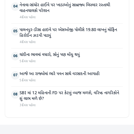
નેનાવા-સાંચોર હાઈવે પર ખાડાઓનું સામ્રાજ્ય બિસ્માર રસ્તાથી
04
વાહનચાલકો પરેશાન
4 દિવસ પહેલા
પાલનપુર-ડીસા હાઇવે પર એસઓજી પોલીસે 19.80 લાખનું મોર્ફિન
05
હિરોઈન ઝડપી પાડ્યું
4 દિવસ પહેલા
ચાંદીના ભાવમાં વધારો, સોનું પણ મોંઘુ થયું
06
5 દિવસ પહેલા
આજે આ રાજ્યોમાં ભારે પવન સાથે વરસાદની આગાહી
07
5 દિવસ પહેલા
SBI માં 12 મહિનાની FD પર કેટલું વ્યાજ મળશે, વરિષ્ઠ નાગરિકોને
08
શું લાભ મળે છે?
3 દિવસ પહેલા