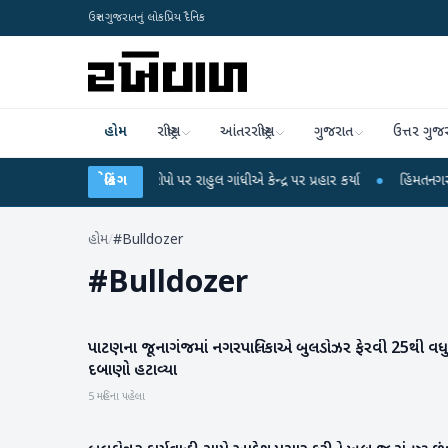
ઉત્તર ગુજરાતનું લોકપ્રિય દૈનિક
હોમ
રાષ્ટ્રીય
આંતરરાષ્ટ્રીય
ગુજરાત
ઉત્તર ગુજ
ક્ષા લીકના આરોપો પર રાહુલ ગાંધીએ કેન્દ્ર પર પ્રહાર કર્યા
બ્રેકિંગ
●
હિંમતનગરમાં રહસ્યમય
હોમ
/
#Bulldozer
#
Bulldozer
પાટણના જૂનાગંજમાં નગરપાલિકાએ બુલડોઝર ફેરવી 25થી વધુ
પાટણ
દબાણો હટાવ્યા
5 મહિના પહેલા