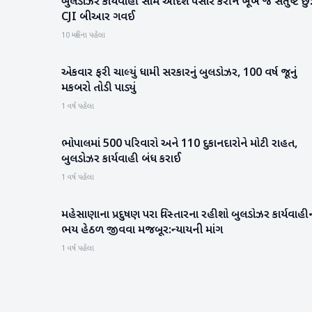
બુલડોઝર કાર્યવાહી સામે આદેશ પસાર કરીને ખૂબ જ સંતુષ્ટ છું
રાષ્ટ્રીય
CJI બીઆર ગવઈ
10 મહિના પહેલા
એકવાર ફરી ચાલ્યું ધામી સરકારનું બુલડોઝર, 100 વર્ષ જૂનું
રાષ્ટ્રીય
મકબરો તોડી પાડ્યું
1 વર્ષ પહેલા
ભોપાલમાં 500 પરિવારો અને 110 દુકાનદારોને મોટી રાહત,
રાષ્ટ્રીય
બુલડોઝર કાર્યવાહી બંધ કરાઈ
1 વર્ષ પહેલા
મહેસાણાના પ્રદુષણ પરા વિસ્તારના રહીશો બુલડોઝર કાર્યવાહી
મહેસાણા
ભય હેઠળ જીવવા મજબૂર:ન્યાયની માંગ
1 વર્ષ પહેલા