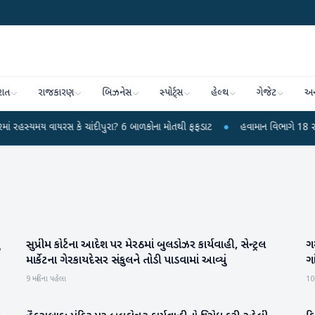
રાત
રાજકારણ
બિઝનેસ
સ્પોર્ટ્સ
હેલ્થ
ગેજેટ
અન
 વાયરસ કે ચાંદીપુરા? 6 બાળકોના મોતથી ફફડાટ
●
હવામાન વિભાગે 18 રાજ્યો માટે ભ
સુપ્રીમ કોર્ટના આદેશ પર મેરઠમાં બુલડોઝર કાર્યવાહી, સેન્ટ્રલ
ગર
રાષ્ટ્રીય
માર્કેટના ગેરકાયદેસર સંકુલને તોડી પાડવામાં આવ્યું
ગ
9 મહિના પહેલા
10