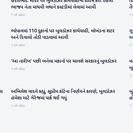
:
હૈદરાબાદ: મંદિર પર બુલડોઝર કાર્યવાહીનો વિરોધ કરી રહેલી
દ
રાષ્ટ્રીય
ભાજપ નેતા માધવી લથાને કસ્ટડીમાં લેવામાં આવી
તૈ
1 વર્ષ પહેલા
1 વ
ભોપાલમાં 110 દુકાનો પર બુલડોઝર કાર્યવાહી, લોખંડના શટર
ગુ
રાષ્ટ્રીય
અને દિવાલો તોડી પાડવામાં આવી
અન
1 વર્ષ પહેલા
1 વ
'આ તારીખ' પછી બનેલા મકાનો પર ચાલશે સરકારનું બુલડોઝર
મ
રાષ્ટ્રીય
બુ
1 વર્ષ પહેલા
1 વ
ના
અખિલેશ યાદવે કહ્યું, સુપ્રીમ કોર્ટના નિર્ણયને કારણે, બુલડોઝર
બુ
રાષ્ટ્રીય
હંમેશા માટે ગેરેજમાં પાર્ક થઈ ગયું
હો
1 વર્ષ પહેલા
1 વ