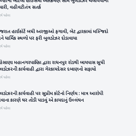
િલ્હીના બાટલા હાઉસમાં અતિક્રમણ સામે બુલડોઝર ચલાવવાની
રાષ્ટ્રીય
યારી, વહીવટીતંત્ર સતર્ક
ર્ષ પહેલા
જરાત હાઈકોર્ટે બધી અરજીઓ ફગાવી, બેટ દ્વારકામાં મસ્જિદો
ગુજરાત
ે ધાર્મિક સ્થળો પર ફરી બુલડોઝર દોડાવાયા
ર્ષ પહેલા
હેસાણા મહાનગરપાલિકા દ્વારા રાધનપુર રોડથી બાયપાસ સુધી
મહેસાણા
લડોઝરની કાર્યવાહી દ્વારા ગેરકાયદેસર દબાણનો સફાયો
ર્ષ પહેલા
લડોઝરની કાર્યવાહી પર સુપ્રીમ કોર્ટનો નિર્ણય : માત્ર આરોપી
રાષ્ટ્રીય
વાના કારણે ઘર તોડી પાડવું એ કાયદાનું ઉલ્લંઘન
ર્ષ પહેલા