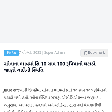
7 નવેમ્બર, 2025
|
Super Admin
Bookmark
બિઝનેસ
સોનાના ભાવમાં પ્રતિ 10 ગ્રામ 100 રૂપિયાનો ઘટાડો,
જાણો ચાંદીની સ્થિતિ
શુક્રવારે રાજધાની દિલ્હીમાં સોનાના ભાવમાં પ્રતિ ૧૦ ગ્રામ ૧૦૦ રૂપિયાનો
ઘટાડો થયો હતો. ઓલ ઈન્ડિયા સરાફા એસોસિએશનના જણાવ્યા
અનુસાર, આ ઘટાડો જ્વેલર્સ અને સ્ટોકિસ્ટો દ્વારા નવી વેચવાલીથી