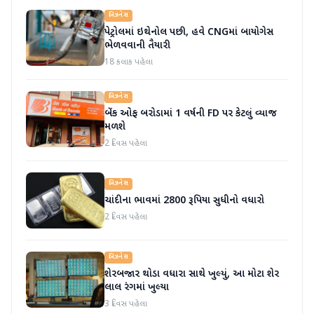
બિઝનેસ
પેટ્રોલમાં ઇથેનોલ પછી, હવે CNGમાં બાયોગેસ
ભેળવવાની તૈયારી
18 કલાક પહેલા
બિઝનેસ
બેંક ઓફ બરોડામાં 1 વર્ષની FD પર કેટલું વ્યાજ
મળશે
2 દિવસ પહેલા
બિઝનેસ
ચાંદીના ભાવમાં 2800 રૂપિયા સુધીનો વધારો
2 દિવસ પહેલા
બિઝનેસ
શેરબજાર થોડા વધારા સાથે ખુલ્યું, આ મોટા શેર
લાલ રંગમાં ખુલ્યા
3 દિવસ પહેલા