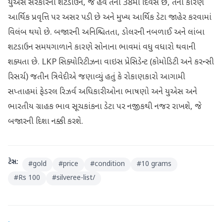
યુએસ સરકારના શટડાઉન, જે હવે તેના 38મા દિવસે છે, તેના કારણે
આર્થિક પ્રવૃત્તિ પર અસર પડી છે અને મુખ્ય આર્થિક ડેટા જાહેર કરવામાં
વિલંબ થયો છે. બજારની અનિશ્ચિતતા, ડોલરની નબળાઈ અને લાંબા
શટડાઉન સમયગાળાને કારણે સોનાના ભાવમાં વધુ વધારો થવાની
શક્યતા છે. LKP સિક્યોરિટીઝના વાઇસ પ્રેસિડેન્ટ (કોમોડિટી અને કરન્સી
રિસર્ચ) જતીન ત્રિવેદીએ જણાવ્યું હતું કે રોકાણકારો આગામી
સપ્તાહમાં ફેડરલ રિઝર્વ અધિકારીઓના ભાષણો અને યુએસ અને
ભારતીય ગ્રાહક ભાવ સૂચકાંકના ડેટા પર નજીકથી નજર રાખશે, જે
બજારની દિશા નક્કી કરશે.
ટેગ્સ:
#
gold
#
price
#
condition
#
10 grams
#
Rs 100
#
silveree-list/