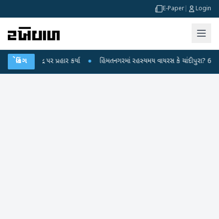
E-Paper
|
Login
દ્ર પર પ્રહાર કર્યા
બ્રેકિંગ
●
હિંમતનગરમાં રહસ્યમય વાયરસ કે ચાંદીપુરા? 6 બાળકોના મોત