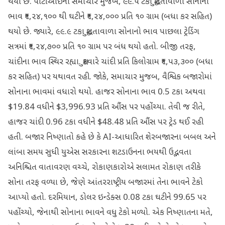
થયો છે. પીટીઆઈના સમાચાર મુજબ, ૯૯.૫ ટકા શુદ્ધતાવાળા સોનાનો
ભાવ ₹૧,૨૪,૧૦૦ થી ઘટીને ₹૧,૨૪,૦૦૦ પ્રતિ ૧૦ ગ્રામ (બધા કર સહિત)
થયો છે. જ્યારે, ૯૯.૯ ટકા શુદ્ધતાવાળા સોનાનો ભાવ પાછલા ટ્રેડિંગ
સત્રમાં ₹૧,૨૪,૭૦૦ પ્રતિ ૧૦ ગ્રામ પર બંધ થયો હતો. બીજી તરફ,
ચાંદીના ભાવ સ્થિર રહ્યા. શુક્રવારે ચાંદી પ્રતિ કિલોગ્રામ ₹૧,૫૩,૩૦૦ (બધા
કર સહિત) પર યથાવત રહી. જોકે, સમાચાર મુજબ, વૈશ્વિક બજારોમાં
સોનાના ભાવમાં વધારો થયો. હાજર સોનાના ભાવ 0.5 ટકા અથવા
$19.84 વધીને $3,996.93 પ્રતિ ઔંસ પર પહોંચ્યા. તેવી જ રીતે,
હાજર ચાંદી 0.96 ટકા વધીને $48.48 પ્રતિ ઔંસ પર ટ્રેડ થઈ રહી
હતી. બજાર નિષ્ણાતો કહે છે કે AI-આધારિત શેરબજારના બબલ અને
લાંબા સમય સુધી યુએસ સરકારના શટડાઉનના ભયથી ઉદ્ભવતા
અનિશ્ચિત વાતાવરણ વચ્ચે, રોકાણકારોએ સલામત રોકાણ તરીકે
સોના તરફ વળ્યા છે, જેણે આંતરરાષ્ટ્રીય બજારમાં તેના ભાવને ટેકો
આપ્યો હતો. દરમિયાન, ડોલર ઇન્ડેક્સ 0.08 ટકા ઘટીને 99.65 પર
પહોંચ્યો, જેનાથી સોનાના ભાવને વધુ ટેકો મળ્યો. એક નિષ્ણાતના મતે,