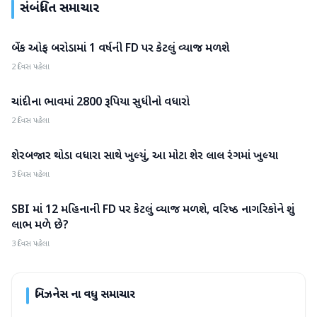
સંબંધિત સમાચાર
બેંક ઓફ બરોડામાં 1 વર્ષની FD પર કેટલું વ્યાજ મળશે
બિઝનેસ
2 દિવસ પહેલા
ચાંદીના ભાવમાં 2800 રૂપિયા સુધીનો વધારો
બિઝનેસ
2 દિવસ પહેલા
શેરબજાર થોડા વધારા સાથે ખુલ્યું, આ મોટા શેર લાલ રંગમાં ખુલ્યા
બિઝનેસ
3 દિવસ પહેલા
SBI માં 12 મહિનાની FD પર કેટલું વ્યાજ મળશે, વરિષ્ઠ નાગરિકોને શું
બિઝનેસ
લાભ મળે છે?
3 દિવસ પહેલા
બિઝનેસ
ના વધુ સમાચાર