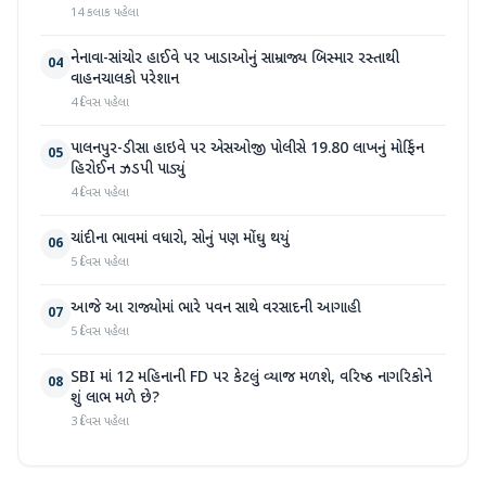
14 કલાક પહેલા
નેનાવા-સાંચોર હાઈવે પર ખાડાઓનું સામ્રાજ્ય બિસ્માર રસ્તાથી
04
વાહનચાલકો પરેશાન
4 દિવસ પહેલા
પાલનપુર-ડીસા હાઇવે પર એસઓજી પોલીસે 19.80 લાખનું મોર્ફિન
05
હિરોઈન ઝડપી પાડ્યું
4 દિવસ પહેલા
ચાંદીના ભાવમાં વધારો, સોનું પણ મોંઘુ થયું
06
5 દિવસ પહેલા
આજે આ રાજ્યોમાં ભારે પવન સાથે વરસાદની આગાહી
07
5 દિવસ પહેલા
SBI માં 12 મહિનાની FD પર કેટલું વ્યાજ મળશે, વરિષ્ઠ નાગરિકોને
08
શું લાભ મળે છે?
3 દિવસ પહેલા