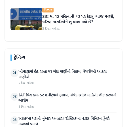
બિઝનેસ
SBI માં 12 મહિનાની FD પર કેટલું વ્યાજ મળશે,
વરિષ્ઠ નાગરિકોને શું લાભ મળે છે?
3 દિવસ પહેલા
ટ્રેન્ડિંગ
ખીમાણામાં જાહેર રસ્તા પર ગંદા પાણીનો નિકાલ, વેપારીઓ આકરા
01
પાણીએ
2 દિવસ પહેલા
IAF વિંગ કમાન્ડર હનીટ્રેપમાં ફસાયા, સંવેદનશીલ માહિતી લીક કરવાનો
02
આરોપ
1 દિવસ પહેલા
‘KGF’ના યશનો ખૂંખાર અવતાર! ‘ટોક્સિક’ના 4:38 મિનિટના ટ્રેલરે
03
મચાવ્યો ધમાલ