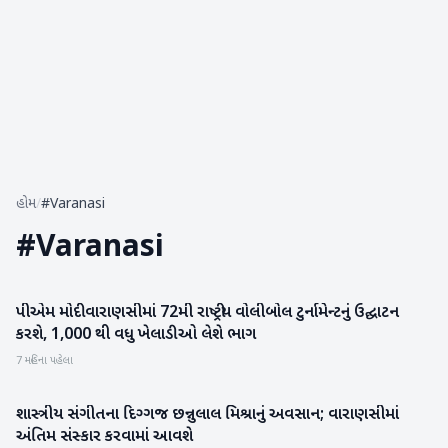
હોમ
/
#Varanasi
#
Varanasi
પીએમ મોદી વારાણસીમાં 72મી રાષ્ટ્રીય વોલીબોલ ટુર્નામેન્ટનું ઉદ્ઘાટન
રાષ્ટ્રીય
કરશે, 1,000 થી વધુ ખેલાડીઓ લેશે ભાગ
7 મહિના પહેલા
શાસ્ત્રીય સંગીતના દિગ્ગજ છન્નુલાલ મિશ્રાનું અવસાન; વારાણસીમાં
રાષ્ટ્રીય
અંતિમ સંસ્કાર કરવામાં આવશે