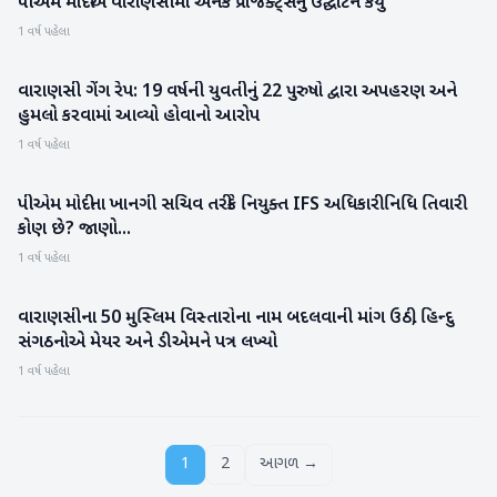
પીએમ મોદીએ વારાણસીમાં અનેક પ્રોજેક્ટ્સનું ઉદ્ઘાટન કર્યું
રાષ્ટ્રીય
1 વર્ષ પહેલા
વારાણસી ગેંગ રેપ: 19 વર્ષની યુવતીનું 22 પુરુષો દ્વારા અપહરણ અને
રાષ્ટ્રીય
હુમલો કરવામાં આવ્યો હોવાનો આરોપ
1 વર્ષ પહેલા
પીએમ મોદીના ખાનગી સચિવ તરીકે નિયુક્ત IFS અધિકારી નિધિ તિવારી
રાષ્ટ્રીય
કોણ છે? જાણો...
1 વર્ષ પહેલા
વારાણસીના 50 મુસ્લિમ વિસ્તારોના નામ બદલવાની માંગ ઉઠી, હિન્દુ
રાષ્ટ્રીય
સંગઠનોએ મેયર અને ડીએમને પત્ર લખ્યો
1 વર્ષ પહેલા
1
2
આગળ →