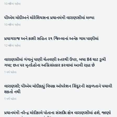
10 મહિના પહેલા
પીએમ મોદી અને મોરેશિયસના પ્રધાનમંત્રી વારાણસીમાં મળ્યા
રાષ્ટ્રીય
10 મહિના પહેલા
પ્રયાગરાજ અને કાશી સહિત ૨૧ જિલ્લાનાં અનેક ગામ પાણીમાં
રાષ્ટ્રીય
12 મહિના પહેલા
વારાણસીમાં ગંગાનું પાણી ચેતવણી સ્તરથી ઉપર, બધા 84 ઘાટ ડૂબી
રાષ્ટ્રીય
ગયા; છત પર મૃતદેહોના અગ્નિસંસ્કાર કરવામાં આવી રહ્યા છે
1 વર્ષ પહેલા
વારાણસી; પીએમ મોદી કહ્યું વિપક્ષ ઓપરેશન સિંદૂરની સફળતાને પચાવી
રાષ્ટ્રીય
શકતો નથી
1 વર્ષ પહેલા
પ્રધાનમંત્રી નરેન્દ્ર મોદી કાલે પોતાના સંસદીય ક્ષેત્ર વારાણસીમાં હશે, જાણો
રાષ્ટ્રીય