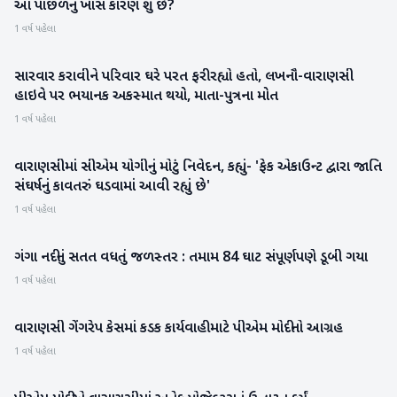
આ પાછળનું ખાસ કારણ શું છે?
1 વર્ષ પહેલા
સારવાર કરાવીને પરિવાર ઘરે પરત ફરી રહ્યો હતો, લખનૌ-વારાણસી
રાષ્ટ્રીય
હાઇવે પર ભયાનક અકસ્માત થયો, માતા-પુત્રના મોત
1 વર્ષ પહેલા
વારાણસીમાં સીએમ યોગીનું મોટું નિવેદન, કહ્યું- 'ફેક એકાઉન્ટ દ્વારા જાતિ
રાષ્ટ્રીય
સંઘર્ષનું કાવતરું ઘડવામાં આવી રહ્યું છે'
1 વર્ષ પહેલા
ગંગા નદીનું સતત વધતું જળસ્તર : તમામ 84 ઘાટ સંપૂર્ણપણે ડૂબી ગયા
રાષ્ટ્રીય
1 વર્ષ પહેલા
વારાણસી ગેંગરેપ કેસમાં કડક કાર્યવાહી માટે પીએમ મોદીનો આગ્રહ
રાષ્ટ્રીય
1 વર્ષ પહેલા