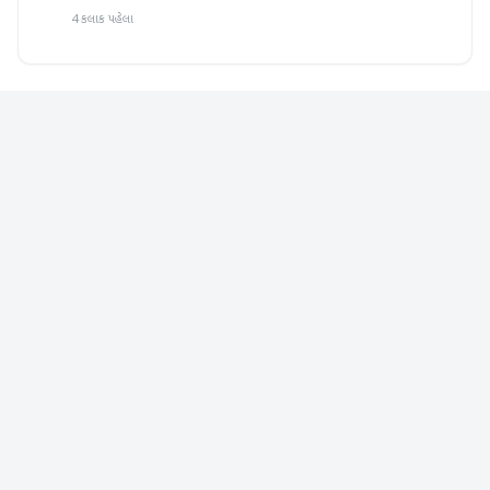
4 કલાક પહેલા