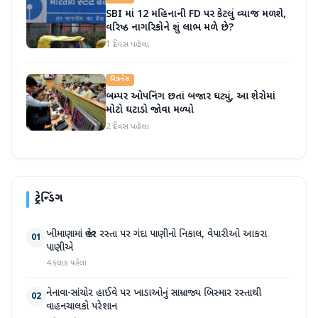
SBI માં 12 મહિનાની FD પર કેટલું વ્યાજ મળશે,
વરિષ્ઠ નાગરિકોને શું લાભ મળે છે?
1 દિવસ પહેલા
બિઝનેસ
બમ્પર ઓપનિંગ છતાં બજાર ઘટ્યું, આ શેરોમાં
મોટો ઘટાડો જોવા મળ્યો
2 દિવસ પહેલા
ટ્રેન્ડિંગ
ખીમાણામાં જાહેર રસ્તા પર ગંદા પાણીનો નિકાલ, વેપારીઓ આકરા
01
પાણીએ
4 કલાક પહેલા
નેનાવા-સાંચોર હાઈવે પર ખાડાઓનું સામ્રાજ્ય બિસ્માર રસ્તાથી
02
વાહનચાલકો પરેશાન