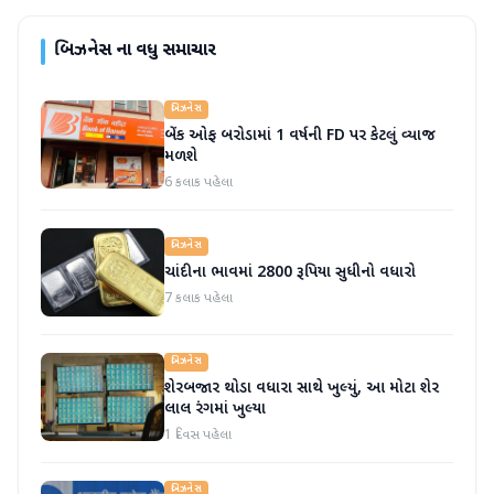
બિઝનેસ
ના વધુ સમાચાર
બિઝનેસ
બેંક ઓફ બરોડામાં 1 વર્ષની FD પર કેટલું વ્યાજ
મળશે
6 કલાક પહેલા
બિઝનેસ
ચાંદીના ભાવમાં 2800 રૂપિયા સુધીનો વધારો
7 કલાક પહેલા
બિઝનેસ
શેરબજાર થોડા વધારા સાથે ખુલ્યું, આ મોટા શેર
લાલ રંગમાં ખુલ્યા
1 દિવસ પહેલા
બિઝનેસ