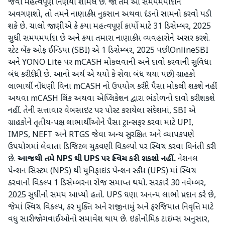
જેવા મહત્વપૂર્ણ નિર્ણયો શામેલ છે. જો તમે આ સમયમર્યાદાને
અવગણશો, તો તમને નાણાકીય નુકસાન અથવા દંડનો સામનો કરવો પડી
શકે છે. ચાલો જાણીએ કે કયા મહત્વપૂર્ણ કાર્યો માટે 31 ડિસેમ્બર, 2025
સુધી સમયમર્યાદા છે અને કયા તમારા નાણાકીય વ્યવહારોને અસર કરશે.
સ્ટેટ બેંક ઓફ ઈન્ડિયા (SBI) એ 1 ડિસેમ્બર, 2025 પછી OnlineSBI
અને YONO Lite પર mCASH મોકલવાની અને દાવો કરવાની સુવિધા
બંધ કરી દીધી છે. આનો અર્થ એ થયો કે સેવા બંધ થયા પછી, ગ્રાહકો
લાભાર્થી નોંધણી વિના mCASH નો ઉપયોગ કરીને પૈસા મોકલી શકશે નહીં
અથવા mCASH લિંક અથવા એપ્લિકેશન દ્વારા ભંડોળનો દાવો કરી શકશે
નહીં. તેની સત્તાવાર વેબસાઇટ પર પોસ્ટ કરાયેલા સંદેશમાં, SBI એ
ગ્રાહકોને તૃતીય-પક્ષ લાભાર્થીઓને પૈસા ટ્રાન્સફર કરવા માટે UPI,
IMPS, NEFT અને RTGS જેવા અન્ય સુરક્ષિત અને વ્યાપકપણે
ઉપયોગમાં લેવાતા ડિજિટલ ચુકવણી વિકલ્પો પર સ્વિચ કરવા વિનંતી કરી
છે.
આજથી તમે NPS થી UPS પર સ્વિચ કરી શકશો નહીં.
નેશનલ
પેન્શન સિસ્ટમ (NPS) થી યુનિફાઇડ પેન્શન સ્કીમ (UPS) માં સ્વિચ
કરવાનો વિકલ્પ 1 ડિસેમ્બરના રોજ સમાપ્ત થયો. સરકારે 30 નવેમ્બર,
2025 સુધીનો સમય આપ્યો હતો. UPS ઘણા અનન્ય લાભો પ્રદાન કરે છે,
જેમાં સ્વિચ વિકલ્પ, કર મુક્તિ અને રાજીનામું અને ફરજિયાત નિવૃત્તિ માટે
વધુ સારી જોગવાઈઓનો સમાવેશ થાય છે. ઇકોનોમિક ટાઇમ્સ અનુસાર,