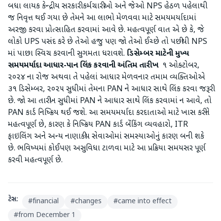
બધા લાયક કેન્દ્રીય સરકારી કર્મચારીઓ અને જેઓ NPS હેઠળ પહેલાથી
જ નિવૃત્ત થઈ ગયા છે તેમને આ લાભો મેળવવા માટે સમયમર્યાદામાં
અરજી કરવા પ્રોત્સાહિત કરવામાં આવે છે. મહત્વપૂર્ણ વાત એ છે કે, જે
લોકો UPS પસંદ કરે છે તેઓ હજુ પણ જો તેઓ ઈચ્છે તો પછીથી NPS
માં પાછા સ્વિચ કરવાની સુગમતા ધરાવશે.
ડિસેમ્બર માટેની મુખ્ય
સમયમર્યાદા
આધાર-પાન લિંક કરવાની અંતિમ તારીખ
૧ ઓક્ટોબર,
૨૦૨૪ ના રોજ અથવા તે પહેલાં આધાર મેળવનાર તમામ વ્યક્તિઓએ
૩૧ ડિસેમ્બર, ૨૦૨૫ સુધીમાં તેમના PAN ને આધાર સાથે લિંક કરવા જરૂરી
છે. જો આ તારીખ સુધીમાં PAN ને આધાર સાથે લિંક કરવામાં ન આવે, તો
PAN કાર્ડ નિષ્ક્રિય થઈ જશે. આ સમયમર્યાદા કરદાતાઓ માટે ખાસ કરીને
મહત્વપૂર્ણ છે, કારણ કે નિષ્ક્રિય PAN કાર્ડ બેંકિંગ વ્યવહારો, ITR
ફાઇલિંગ અને અન્ય નાણાકીય સેવાઓમાં સમસ્યાઓનું કારણ બની શકે
છે. ભવિષ્યમાં કોઈપણ અસુવિધા ટાળવા માટે આ પ્રક્રિયા સમયસર પૂર્ણ
કરવી મહત્વપૂર્ણ છે.
ટેગ્સ:
#
financial
#
changes
#
came into effect
#
from December 1