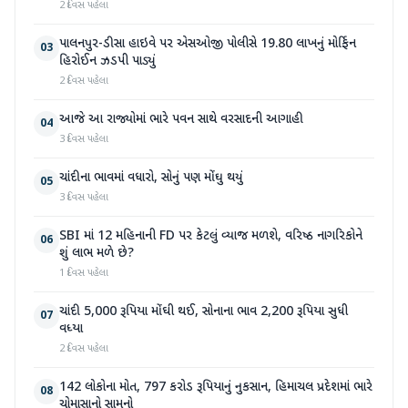
2 દિવસ પહેલા
પાલનપુર-ડીસા હાઇવે પર એસઓજી પોલીસે 19.80 લાખનું મોર્ફિન
03
હિરોઈન ઝડપી પાડ્યું
2 દિવસ પહેલા
આજે આ રાજ્યોમાં ભારે પવન સાથે વરસાદની આગાહી
04
3 દિવસ પહેલા
ચાંદીના ભાવમાં વધારો, સોનું પણ મોંઘુ થયું
05
3 દિવસ પહેલા
SBI માં 12 મહિનાની FD પર કેટલું વ્યાજ મળશે, વરિષ્ઠ નાગરિકોને
06
શું લાભ મળે છે?
1 દિવસ પહેલા
ચાંદી 5,000 રૂપિયા મોંઘી થઈ, સોનાના ભાવ 2,200 રૂપિયા સુધી
07
વધ્યા
2 દિવસ પહેલા
142 લોકોના મોત, 797 કરોડ રૂપિયાનું નુકસાન, હિમાચલ પ્રદેશમાં ભારે
08
ચોમાસાનો સામનો