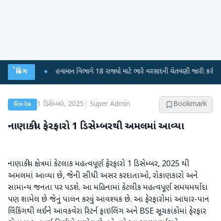
ફફડાટ
બ્રેકિંગ
●
હવામાન વિભાગે 18 રાજ્યો માટે ભારે વરસાદની ચેતવણી જારી કરી
●
સિદ
1 ડિસેમ્બર, 2025
|
Super Admin
Bookmark
બિઝનેસ
નાણાકીય ફેરફારો 1 ડિસેમ્બરથી અમલમાં આવ્યા
નાણાકીય ક્ષેત્રમાં કેટલાક મહત્વપૂર્ણ ફેરફારો 1 ડિસેમ્બર, 2025 થી
અમલમાં આવ્યા છે, જેની સીધી અસર કરદાતાઓ, રોકાણકારો અને
સામાન્ય જનતા પર પડશે. આ મહિનામાં કેટલીક મહત્વપૂર્ણ સમયમર્યાદા
પણ શામેલ છે જેનું પાલન કરવું આવશ્યક છે. આ ફેરફારોમાં આધાર-પાન
લિંકિંગથી લઈને આવકવેરા રિટર્ન ફાઇલિંગ અને BSE સૂચકાંકોમાં ફેરફાર