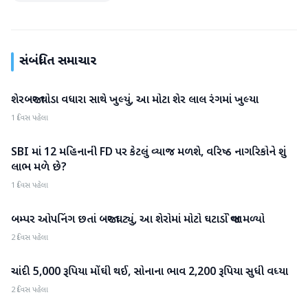
સંબંધિત સમાચાર
શેરબજાર થોડા વધારા સાથે ખુલ્યું, આ મોટા શેર લાલ રંગમાં ખુલ્યા
બિઝનેસ
1 દિવસ પહેલા
SBI માં 12 મહિનાની FD પર કેટલું વ્યાજ મળશે, વરિષ્ઠ નાગરિકોને શું
બિઝનેસ
લાભ મળે છે?
1 દિવસ પહેલા
બમ્પર ઓપનિંગ છતાં બજાર ઘટ્યું, આ શેરોમાં મોટો ઘટાડો જોવા મળ્યો
બિઝનેસ
2 દિવસ પહેલા
ચાંદી 5,000 રૂપિયા મોંઘી થઈ, સોનાના ભાવ 2,200 રૂપિયા સુધી વધ્યા
બિઝનેસ
2 દિવસ પહેલા