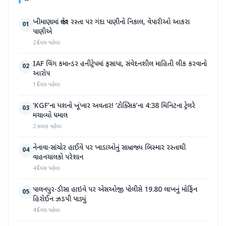
ખીમાણામાં જાહેર રસ્તા પર ગંદા પાણીનો નિકાલ, વેપારીઓ આકરા
01
પાણીએ
2 દિવસ પહેલા
IAF વિંગ કમાન્ડર હનીટ્રેપમાં ફસાયા, સંવેદનશીલ માહિતી લીક કરવાનો
02
આરોપ
1 દિવસ પહેલા
‘KGF’ના યશનો ખૂંખાર અવતાર! ‘ટોક્સિક’ના 4:38 મિનિટના ટ્રેલરે
03
મચાવ્યો ધમાલ
2 કલાક પહેલા
નેનાવા-સાંચોર હાઈવે પર ખાડાઓનું સામ્રાજ્ય બિસ્માર રસ્તાથી
04
વાહનચાલકો પરેશાન
4 દિવસ પહેલા
પાલનપુર-ડીસા હાઇવે પર એસઓજી પોલીસે 19.80 લાખનું મોર્ફિન
05
હિરોઈન ઝડપી પાડ્યું
4 દિવસ પહેલા