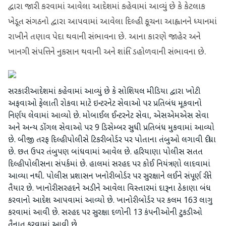
દ્વારા જારી કરવામાં આવેલા આદેશમાં કહેવામાં આવ્યું છે કે કેટલાક
ખેડૂત સંગઠનો દ્વારા આપવામાં આવેલા દિલ્હી કૂચના આહ્વાનને ધ્યાનમાં
રાખીને તણાવ પેદા થવાની સંભાવના છે. આના કારણે જાહેર અને
ખાનગી સંપત્તિને નુકસાન થવાની અને શાંતિ ડહોળવાની સંભાવના છે.
સરકારી આદેશમાં કહેવામાં આવ્યું છે કે સોશિયલ મીડિયા દ્વારા ખોટી
અફવાઓ ફેલાતી રોકવા માટે ઇન્ટરનેટ સેવાઓ પર પ્રતિબંધ મૂકવાનો
નિર્ણય લેવામાં આવ્યો છે. મોબાઈલ ઈન્ટરનેટ સેવા, એસએમએસ સેવા
અને અન્ય ડોંગલ સેવાઓ પર 9 ડિસેમ્બર સુધી પ્રતિબંધ મુકવામાં આવ્યો
છે. બીજી તરફ દિલ્હી પોલીસે ટિકરી બોર્ડર પર પોતાના તંબુઓ લગાવી દીધા
છે. છત ઉપર તંબુપણ બાંધવામાં આવેલ છે. હરિયાણા પોલીસ સતત
દિલ્હી પોલીસના સંપર્કમાં છે. હાલમાં સરહદ પર કોઈ નિયંત્રણો લાદવામાં
આવ્યા નથી. પોલીસ પ્રશાસન ખનોરી બોર્ડર પર સુરક્ષાને લઈને સંપૂર્ણ રીતે
તૈયાર છે. ખાનોરી સરહદને અડીને આવેલા વિસ્તારમાં દારૂના ઠેકાણા બંધ
કરવાનો આદેશ આપવામાં આવ્યો છે. ખાનોરી બોર્ડર પર કલમ ​​163 લાગુ
કરવામાં આવી છે. સરહદ પર સુરક્ષા દળોની 13 કંપનીઓની ટુકડીઓ
તૈનાત કરવામાં આવી છે.