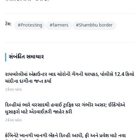
ટેગ્સ:
#
Protesting
#
farmers
#
Shambhu border
સંબંધિત સમાચાર
રાયબરેલીમાં એન્કાઉન્ટર બાદ ચોરોની ગેંગની ધરપકડ, પોલીસે 12.4 કિલો
રાષ્ટ્રીય
ચાંદીના દાગીના જપ્ત કર્યા
2 દિવસ પહેલા
દિલ્હીમાં ભારે વરસાદથી હવાઈ ટ્રાફિક પર ગંભીર અસર; ઈન્ડિગોએ
રાષ્ટ્રીય
મુસાફરો માટે એડવાઈઝરી જાહેર કરી
2 દિવસ પહેલા
કેબિનેટે ખાનગી ખાનગી બેંકને દિલ્હી આપી, ફી અને પ્રવેશ માટે નવા
રાષ્ટ્રીય