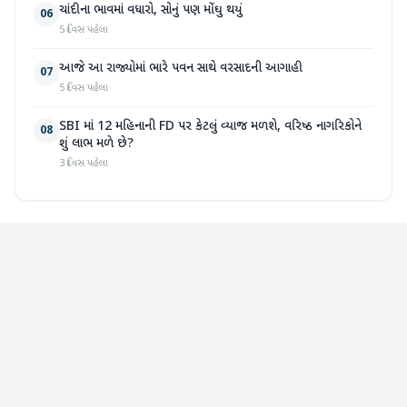
ચાંદીના ભાવમાં વધારો, સોનું પણ મોંઘુ થયું
06
5 દિવસ પહેલા
આજે આ રાજ્યોમાં ભારે પવન સાથે વરસાદની આગાહી
07
5 દિવસ પહેલા
SBI માં 12 મહિનાની FD પર કેટલું વ્યાજ મળશે, વરિષ્ઠ નાગરિકોને
08
શું લાભ મળે છે?
3 દિવસ પહેલા