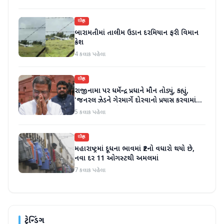
રાષ્ટ્રીય
બારામતીમાં તાલીમ ઉડાન દરમિયાન ફરી વિમાન
ક્રેશ
4 કલાક પહેલા
રાષ્ટ્રીય
રાજીનામા પર ધર્મેન્દ્ર પ્રધાને મૌન તોડ્યું, કહ્યું,
'જનરલ ઝેડને ગેરમાર્ગે દોરવાનો પ્રયાસ કરવામાં
આવ્યો, મારા માટે પદ મહત્વનું નથી'
5 કલાક પહેલા
રાષ્ટ્રીય
મહારાષ્ટ્રમાં દૂધના ભાવમાં ₹2નો વધારો થયો છે,
નવા દર 11 ઓગસ્ટથી અમલમાં
7 કલાક પહેલા
ટ્રેન્ડિંગ