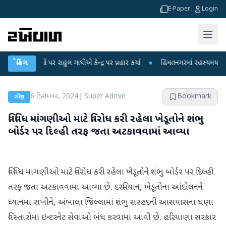
E-Paper
|
Login
ોપો પર રાહુલ ગાંધીએ કેન્દ્ર પર પ્રહાર કર્યા
બ્રેકિંગ
●
હિંમતનગરમાં રહસ્યમય વાયરસ કે ચા
6 ડિસેમ્બર, 2024
|
Super Admin
Bookmark
રાષ્ટ્રીય
વિવિધ માંગણીઓ માટે વિરોધ કરી રહેલા ખેડૂતોને શંભુ
બોર્ડર પર દિલ્હી તરફ જતા અટકાવવામાં આવ્યા
વિવિધ માંગણીઓ માટે વિરોધ કરી રહેલા ખેડૂતોને શંભુ બોર્ડર પર દિલ્હી
તરફ જતા અટકાવવામાં આવ્યા છે. દરમિયાન, ખેડૂતોના આંદોલનને
ધ્યાનમાં રાખીને, અંબાલા જિલ્લામાં શંભુ સરહદની આસપાસના ઘણા
વિસ્તારોમાં ઇન્ટરનેટ સેવાઓ બંધ કરવામાં આવી છે. હરિયાણા સરકાર