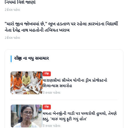
નિયમો વિશે જાણો
2 દિવસ પહેલા
"મારો જીવ જોખમમાં છે," ભૂખ હડતાળ પર રહેલા ઝારખંડના વિદ્યાર્થી
રાષ્ટ્રીય
નેતા દેવેન્દ્ર નાથ મહતોની તબિયત ખરાબ
2 દિવસ પહેલા
રાષ્ટ્રીય
ના વધુ સમાચાર
રાષ્ટ્રીય
વારાણસીમાં સીએમ યોગીના ડ્રીમ પ્રોજેક્ટનો
શિલાન્યાસ સમારોહ
3 કલાક પહેલા
રાષ્ટ્રીય
મમતા બેનર્જીની ગાડી પર પથ્થરોથી હુમલો, તેમણે
કહ્યું, 'મારું માથું ફૂટી ગયું હોત'
3 કલાક પહેલા