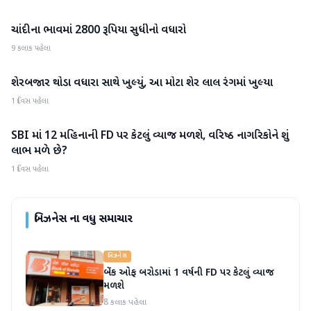
ચાંદીના ભાવમાં 2800 રૂપિયા સુધીનો વધારો
બિઝનેસ
9 કલાક પહેલા
શેરબજાર થોડા વધારા સાથે ખુલ્યું, આ મોટા શેર લાલ રંગમાં ખુલ્યા
બિઝનેસ
1 દિવસ પહેલા
SBI માં 12 મહિનાની FD પર કેટલું વ્યાજ મળશે, વરિષ્ઠ નાગરિકોને શું
બિઝનેસ
લાભ મળે છે?
1 દિવસ પહેલા
બિઝનેસ
ના વધુ સમાચાર
બિઝનેસ
બેંક ઓફ બરોડામાં 1 વર્ષની FD પર કેટલું વ્યાજ
મળશે
8 કલાક પહેલા