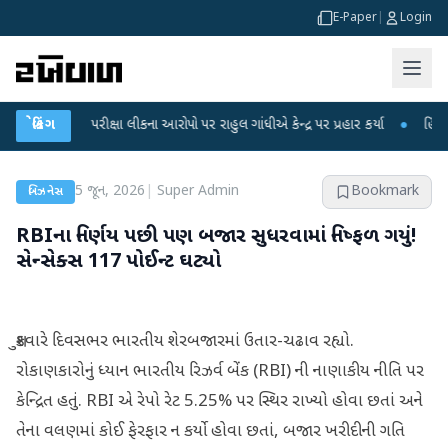
E-Paper
|
Login
ET પરીક્ષા લીકના આરોપો પર રાહુલ ગાંધીએ કેન્દ્ર પર પ્રહાર કર્યા
બ્રેકિંગ
●
હિંમતનગરમાં ર
5 જૂન, 2026
|
Super Admin
Bookmark
બિઝનેસ
RBIના નિર્ણય પછી પણ બજાર સુધરવામાં નિષ્ફળ ગયું!
સેન્સેક્સ 117 પોઈન્ટ ઘટ્યો
શુક્રવારે દિવસભર ભારતીય શેરબજારમાં ઉતાર-ચઢાવ રહ્યો.
રોકાણકારોનું ધ્યાન ભારતીય રિઝર્વ બેંક (RBI) ની નાણાકીય નીતિ પર
કેન્દ્રિત હતું. RBI એ રેપો રેટ 5.25% પર સ્થિર રાખ્યો હોવા છતાં અને
તેના વલણમાં કોઈ ફેરફાર ન કર્યો હોવા છતાં, બજાર ખરીદીની ગતિ