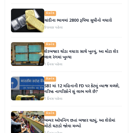
બિઝનેસ
ચાંદીના ભાવમાં 2800 રૂપિયા સુધીનો વધારો
9 કલાક પહેલા
બિઝનેસ
શેરબજાર થોડા વધારા સાથે ખુલ્યું, આ મોટા શેર
લાલ રંગમાં ખુલ્યા
1 દિવસ પહેલા
બિઝનેસ
SBI માં 12 મહિનાની FD પર કેટલું વ્યાજ મળશે,
વરિષ્ઠ નાગરિકોને શું લાભ મળે છે?
1 દિવસ પહેલા
બિઝનેસ
બમ્પર ઓપનિંગ છતાં બજાર ઘટ્યું, આ શેરોમાં
મોટો ઘટાડો જોવા મળ્યો