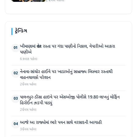
2 દિવસ પહેલા
ટ્રેન્ડિંગ
ખીમાણામાં જાહેર રસ્તા પર ગંદા પાણીનો નિકાલ, વેપારીઓ આકરા
01
પાણીએ
6 કલાક પહેલા
નેનાવા-સાંચોર હાઈવે પર ખાડાઓનું સામ્રાજ્ય બિસ્માર રસ્તાથી
02
વાહનચાલકો પરેશાન
2 દિવસ પહેલા
પાલનપુર-ડીસા હાઇવે પર એસઓજી પોલીસે 19.80 લાખનું મોર્ફિન
03
હિરોઈન ઝડપી પાડ્યું
2 દિવસ પહેલા
આજે આ રાજ્યોમાં ભારે પવન સાથે વરસાદની આગાહી
04
3 દિવસ પહેલા