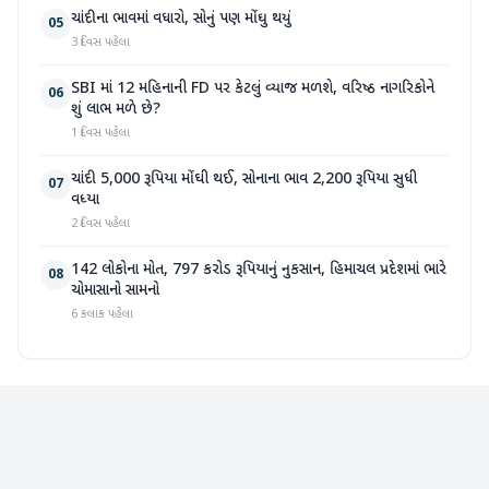
ચાંદીના ભાવમાં વધારો, સોનું પણ મોંઘુ થયું
05
3 દિવસ પહેલા
SBI માં 12 મહિનાની FD પર કેટલું વ્યાજ મળશે, વરિષ્ઠ નાગરિકોને
06
શું લાભ મળે છે?
1 દિવસ પહેલા
ચાંદી 5,000 રૂપિયા મોંઘી થઈ, સોનાના ભાવ 2,200 રૂપિયા સુધી
07
વધ્યા
2 દિવસ પહેલા
142 લોકોના મોત, 797 કરોડ રૂપિયાનું નુકસાન, હિમાચલ પ્રદેશમાં ભારે
08
ચોમાસાનો સામનો
6 કલાક પહેલા