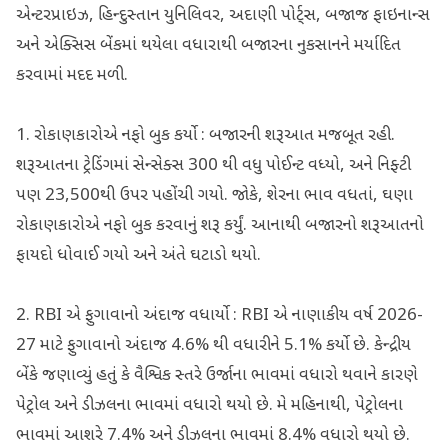
એન્ટરપ્રાઇઝ, હિન્દુસ્તાન યુનિલિવર, અદાણી પોર્ટ્સ, બજાજ ફાઇનાન્સ
અને એક્સિસ બેંકમાં થયેલા વધારાથી બજારના નુકસાનને મર્યાદિત
કરવામાં મદદ મળી.
1. રોકાણકારોએ નફો બુક કર્યો : બજારની શરૂઆત મજબૂત રહી.
શરૂઆતના ટ્રેડિંગમાં સેન્સેક્સ 300 થી વધુ પોઈન્ટ વધ્યો, અને નિફ્ટી
પણ 23,500થી ઉપર પહોંચી ગયો. જોકે, શેરના ભાવ વધતાં, ઘણા
રોકાણકારોએ નફો બુક કરવાનું શરૂ કર્યું. આનાથી બજારનો શરૂઆતનો
ફાયદો ધોવાઈ ગયો અને અંતે ઘટાડો થયો.
2. RBI એ ફુગાવાનો અંદાજ વધાર્યો : RBI એ નાણાકીય વર્ષ 2026-
27 માટે ફુગાવાનો અંદાજ 4.6% થી વધારીને 5.1% કર્યો છે. કેન્દ્રીય
બેંકે જણાવ્યું હતું કે વૈશ્વિક સ્તરે ઉર્જાના ભાવમાં વધારો થવાને કારણે
પેટ્રોલ અને ડીઝલના ભાવમાં વધારો થયો છે. મે મહિનાથી, પેટ્રોલના
ભાવમાં આશરે 7.4% અને ડીઝલના ભાવમાં 8.4% વધારો થયો છે.