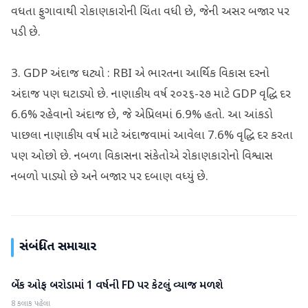
વધતા ફુગાવાથી રોકાણકારોની ચિંતા વધી છે, જેની અસર બજાર પર
પડી છે.
3. GDP અંદાજ ઘટ્યો : RBI એ ભારતના આર્થિક વિકાસ દરનો
અંદાજ પણ ઘટાડ્યો છે. નાણાકીય વર્ષ ૨૦૨૬-૨૭ માટે GDP વૃદ્ધિ દર
6.6% રહેવાનો અંદાજ છે, જે એપ્રિલમાં 6.9% હતો. આ આંકડો
પાછલા નાણાકીય વર્ષ માટે અંદાજવામાં આવેલા 7.6% વૃદ્ધિ દર કરતા
પણ ઓછો છે. નબળા વિકાસના સંકેતોએ રોકાણકારોનો વિશ્વાસ
નબળો પાડ્યો છે અને બજાર પર દબાણ વધ્યું છે.
સંબંધિત સમાચાર
બેંક ઓફ બરોડામાં 1 વર્ષની FD પર કેટલું વ્યાજ મળશે
બિઝનેસ
8 કલાક પહેલા