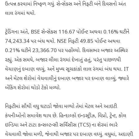
ઉત્પન્ન કરવામાં નિષ્ફળ ગયું. સેન્સેક્સ અને નિફ્ટી બંને દિવસનો અંત
લાલ રંગમાં થયો.
ટ્રેડિંગના અંતે, BSE સેન્સેક્સ 116.67 પોઈન્ટ અથવા 0.16% ઘટીને
74,243.34 પર બંધ થયો. NSE નિફ્ટી 49.85 પોઈન્ટ અથવા
0.21% ઘટીને 23,366.70 પર પહોંચ્યો. દિવસભર બજાર અસ્થિર
રહ્યું. એક સમયે, બજાર લીલા રંગમાં દેખાતું હતું, પરંતુ પાછળથી
વેચાણનું દબાણ વધ્યું, અને મુખ્ય સૂચકાંકો લાલ રંગમાં બંધ થયા. IT
અને મેટલ શેરોમાં વેચવાલીનું દબાણ બજાર પર દબાણ લાવ્યું, જ્યારે
બેંકિંગ શેરોમાં થોડો ટેકો મળ્યો.
નિફ્ટીમાં સૌથી વધુ ઘટાડો જોવા મળ્યો તેમાં મેટલ અને આઇટી
કંપનીઓનો સમાવેશ થાય છે. હિન્દાલ્કો ઇન્ડસ્ટ્રીઝ, વિપ્રો, ટ્રેન્ટ, કોલ
ઇન્ડિયા અને ટાટા કન્સલ્ટન્સી સર્વિસીસ (TCS) ના શેરમાં ભારે
વેચવાલી જોવા મળી, જેનાથી બજાર પર દબાણ વધ્યું. વધુમાં, અદાણી