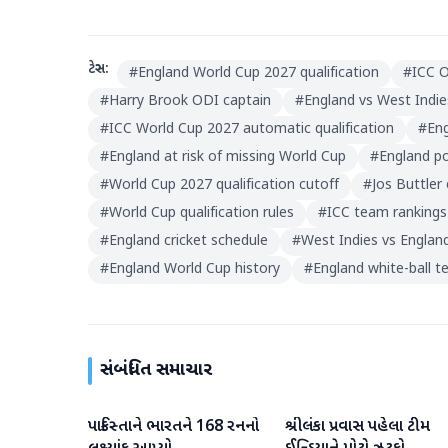
ટેગ્સ:
#
England World Cup 2027 qualification
#
ICC O
#
Harry Brook ODI captain
#
England vs West Indie
#
ICC World Cup 2027 automatic qualification
#
Eng
#
England at risk of missing World Cup
#
England p
#
World Cup 2027 qualification cutoff
#
Jos Buttler
#
World Cup qualification rules
#
ICC team rankings
#
England cricket schedule
#
West Indies vs Englan
#
England World Cup history
#
England white-ball 
સંબંધિત સમાચાર
પાકિસ્તાને ભારતને 168 રનનો
શ્રીલંકા પ્રવાસ પહેલા ટીમ
રમતગમત
રમતગમત