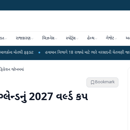
રાત
રાજકારણ
બિઝનેસ
સ્પોર્ટ્સ
હેલ્થ
ગેજેટ
અન
ફફડાટ
●
હવામાન વિભાગે 18 રાજ્યો માટે ભારે વરસાદની ચેતવણી જારી કરી
●
સિ
લિફિકેશન જોખમમાં
Bookmark
લેન્ડનું 2027 વર્લ્ડ કપ