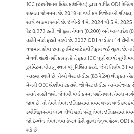
ICC (ઇન્ટરનેશનલ ક્રિકેટ કાઉન્સિલ) દ્વારા વાર્ષિક ODI રેન્
શક્યતા જોખમમાં છે. 2019 ના વર્લ્ડ કપ વિજેતાઓ શ્રીલંકા
સાથે આઠમા સ્થાને છે. ઇંગ્લેન્ડે 4 મે, 2024 થી 5 મે, 20
રેટ 0.272 હતો, જે ફક્ત નેપાળ (0.200) અને બાંગ્લાદેશ (0
તકોને મોટો ફટકો પડ્યો છે. 2027 ODI વર્લ્ડ કપ 14 ટીમો વચ
યજમાન હોવા છતાં ટુર્નામેન્ટ માટે ક્વોલિફાય થઈ ચૂક્યા છે
મેળવી શકશે નહીં કારણ કે તે ફક્ત ICC પૂર્ણ સભ્યો સુધી મર
ટુર્નામેન્ટમાં પોતાનું સ્થાન વધુ નિશ્ચિત કરશે, જેનો નિર્ણય 31 
આઠમા સ્થાને છે, તેઓ વેસ્ટ ઇન્ડીઝ (83 રેટિંગ) થી ફક્ત એક પ
મેચની ODI શ્રેણીમાં ટકરાશે. જો વેસ્ટ ઇન્ડીઝ આશ્ચર્યજનક
સ્થાને સરકી જશે, જેનાથી વર્લ્ડ કપમાં પહોંચવાના તેમના માર્ગમ
જાય છે, તો તેમને તેમના ઇતિહાસમાં પ્રથમ વખત વર્લ્ડ કપ ક્વોલ
ક્વોલિફાયરમાં ભાગ લીધો હતો પરંતુ તેમના ઇતિહાસમાં પ્રથમ 
જો ઇંગ્લેન્ડ તેમના નવા કેપ્ટન હેરી બ્રુકના નેતૃત્વ હેઠળ OD
શકે છે.