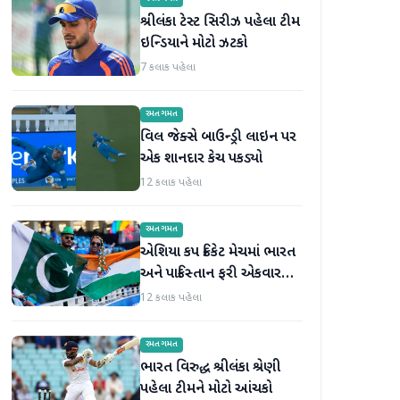
શ્રીલંકા ટેસ્ટ સિરીઝ પહેલા ટીમ
ઇન્ડિયાને મોટો ઝટકો
7 કલાક પહેલા
રમતગમત
વિલ જેક્સે બાઉન્ડ્રી લાઇન પર
એક શાનદાર કેચ પકડ્યો
12 કલાક પહેલા
રમતગમત
એશિયા કપ ક્રિકેટ મેચમાં ભારત
અને પાકિસ્તાન ફરી એકવાર
આમને-સામને થશે
12 કલાક પહેલા
રમતગમત
ભારત વિરુદ્ધ શ્રીલંકા શ્રેણી
પહેલા ટીમને મોટો આંચકો