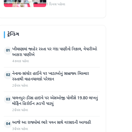
1 દિવસ પહેલા
ટ્રેન્ડિંગ
ખીમાણામાં જાહેર રસ્તા પર ગંદા પાણીનો નિકાલ, વેપારીઓ
01
આકરા પાણીએ
4 કલાક પહેલા
નેનાવા-સાંચોર હાઈવે પર ખાડાઓનું સામ્રાજ્ય બિસ્માર
02
રસ્તાથી વાહનચાલકો પરેશાન
2 દિવસ પહેલા
પાલનપુર-ડીસા હાઇવે પર એસઓજી પોલીસે 19.80 લાખનું
03
મોર્ફિન હિરોઈન ઝડપી પાડ્યું
2 દિવસ પહેલા
આજે આ રાજ્યોમાં ભારે પવન સાથે વરસાદની આગાહી
04
3 દિવસ પહેલા