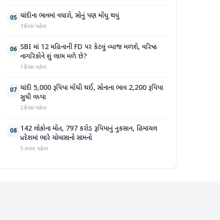
ચાંદીના ભાવમાં વધારો, સોનું પણ મોંઘુ થયું
05
3 દિવસ પહેલા
SBI માં 12 મહિનાની FD પર કેટલું વ્યાજ મળશે, વરિષ્ઠ
06
નાગરિકોને શું લાભ મળે છે?
1 દિવસ પહેલા
ચાંદી 5,000 રૂપિયા મોંઘી થઈ, સોનાના ભાવ 2,200 રૂપિયા
07
સુધી વધ્યા
2 દિવસ પહેલા
142 લોકોના મોત, 797 કરોડ રૂપિયાનું નુકસાન, હિમાચલ
08
પ્રદેશમાં ભારે ચોમાસાનો સામનો
5 કલાક પહેલા