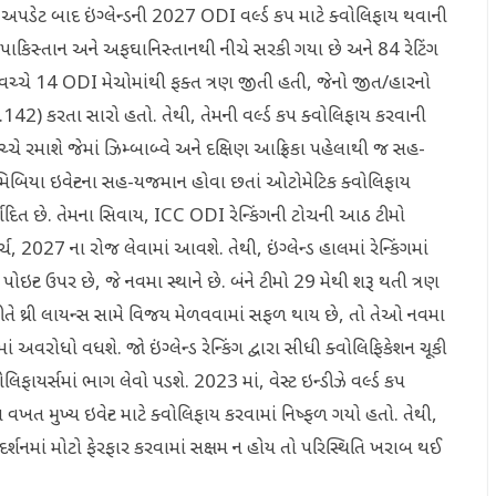
કિંગ અપડેટ બાદ ઇંગ્લેન્ડની 2027 ODI વર્લ્ડ કપ માટે ક્વોલિફાય થવાની
, પાકિસ્તાન અને અફઘાનિસ્તાનથી નીચે સરકી ગયા છે અને 84 રેટિંગ
25 વચ્ચે 14 ODI મેચોમાંથી ફક્ત ત્રણ જીતી હતી, જેનો જીત/હારનો
.142) કરતા સારો હતો. તેથી, તેમની વર્લ્ડ કપ ક્વોલિફાય કરવાની
્ચે રમાશે જેમાં ઝિમ્બાબ્વે અને દક્ષિણ આફ્રિકા પહેલાથી જ સહ-
. નામિબિયા ઇવેન્ટના સહ-યજમાન હોવા છતાં ઓટોમેટિક ક્વોલિફાય
્યાદિત છે. તેમના સિવાય, ICC ODI રેન્કિંગની ટોચની આઠ ટીમો
માર્ચ, 2027 ના રોજ લેવામાં આવશે. તેથી, ઇંગ્લેન્ડ હાલમાં રેન્કિંગમાં
ોઇન્ટ ઉપર છે, જે નવમા સ્થાને છે. બંને ટીમો 29 મેથી શરૂ થતી ત્રણ
 રીતે થ્રી લાયન્સ સામે વિજય મેળવવામાં સફળ થાય છે, તો તેઓ નવમા
ાં અવરોધો વધશે. જો ઇંગ્લેન્ડ રેન્કિંગ દ્વારા સીધી ક્વોલિફિકેશન ચૂકી
િફાયર્સમાં ભાગ લેવો પડશે. 2023 માં, વેસ્ટ ઇન્ડીઝે વર્લ્ડ કપ
વખત મુખ્ય ઇવેન્ટ માટે ક્વોલિફાય કરવામાં નિષ્ફળ ગયો હતો. તેથી,
I પ્રદર્શનમાં મોટો ફેરફાર કરવામાં સક્ષમ ન હોય તો પરિસ્થિતિ ખરાબ થઈ