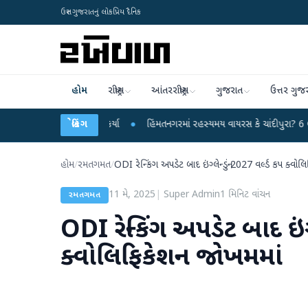
ઉત્તર ગુજરાતનું લોકપ્રિય દૈનિક
હોમ
રાષ્ટ્રીય
આંતરરાષ્ટ્રીય
ગુજરાત
ઉત્તર ગુજ
ર પર પ્રહાર કર્યા
●
બ્રેકિંગ
હિંમતનગરમાં રહસ્યમય વાયરસ કે ચાંદીપુરા? 6 બાળકોના મોતથી 
હોમ
/
રમતગમત
/
ODI રેન્કિંગ અપડેટ બાદ ઇંગ્લેન્ડનું 2027 વર્લ્ડ કપ ક્વો
11 મે, 2025
|
Super Admin
1
મિનિટ વાંચન
રમતગમત
ODI રેન્કિંગ અપડેટ બાદ ઇંગ્
ક્વોલિફિકેશન જોખમમાં