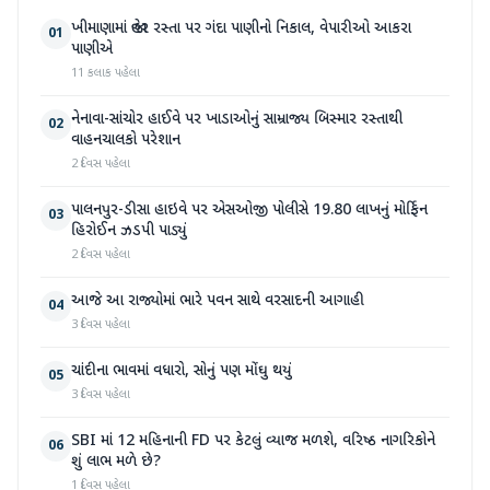
ખીમાણામાં જાહેર રસ્તા પર ગંદા પાણીનો નિકાલ, વેપારીઓ આકરા
01
પાણીએ
11 કલાક પહેલા
નેનાવા-સાંચોર હાઈવે પર ખાડાઓનું સામ્રાજ્ય બિસ્માર રસ્તાથી
02
વાહનચાલકો પરેશાન
2 દિવસ પહેલા
પાલનપુર-ડીસા હાઇવે પર એસઓજી પોલીસે 19.80 લાખનું મોર્ફિન
03
હિરોઈન ઝડપી પાડ્યું
2 દિવસ પહેલા
આજે આ રાજ્યોમાં ભારે પવન સાથે વરસાદની આગાહી
04
3 દિવસ પહેલા
ચાંદીના ભાવમાં વધારો, સોનું પણ મોંઘુ થયું
05
3 દિવસ પહેલા
SBI માં 12 મહિનાની FD પર કેટલું વ્યાજ મળશે, વરિષ્ઠ નાગરિકોને
06
શું લાભ મળે છે?
1 દિવસ પહેલા