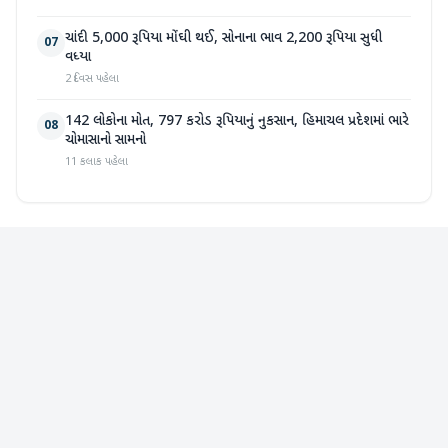
ચાંદી 5,000 રૂપિયા મોંઘી થઈ, સોનાના ભાવ 2,200 રૂપિયા સુધી
07
વધ્યા
2 દિવસ પહેલા
142 લોકોના મોત, 797 કરોડ રૂપિયાનું નુકસાન, હિમાચલ પ્રદેશમાં ભારે
08
ચોમાસાનો સામનો
11 કલાક પહેલા