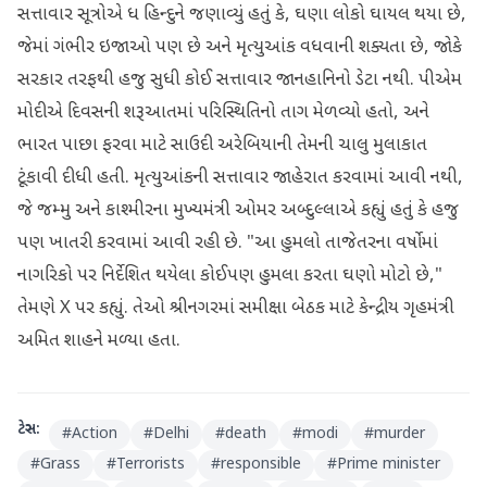
સત્તાવાર સૂત્રોએ ધ હિન્દુને જણાવ્યું હતું કે, ઘણા લોકો ઘાયલ થયા છે,
જેમાં ગંભીર ઇજાઓ પણ છે અને મૃત્યુઆંક વધવાની શક્યતા છે, જોકે
સરકાર તરફથી હજુ સુધી કોઈ સત્તાવાર જાનહાનિનો ડેટા નથી. પીએમ
મોદીએ દિવસની શરૂઆતમાં પરિસ્થિતિનો તાગ મેળવ્યો હતો, અને
ભારત પાછા ફરવા માટે સાઉદી અરેબિયાની તેમની ચાલુ મુલાકાત
ટૂંકાવી દીધી હતી. મૃત્યુઆંકની સત્તાવાર જાહેરાત કરવામાં આવી નથી,
જે જમ્મુ અને કાશ્મીરના મુખ્યમંત્રી ઓમર અબ્દુલ્લાએ કહ્યું હતું કે હજુ
પણ ખાતરી કરવામાં આવી રહી છે. "આ હુમલો તાજેતરના વર્ષોમાં
નાગરિકો પર નિર્દેશિત થયેલા કોઈપણ હુમલા કરતા ઘણો મોટો છે,"
તેમણે X પર કહ્યું. તેઓ શ્રીનગરમાં સમીક્ષા બેઠક માટે કેન્દ્રીય ગૃહમંત્રી
અમિત શાહને મળ્યા હતા.
ટેગ્સ:
#
Action
#
Delhi
#
death
#
modi
#
murder
#
Grass
#
Terrorists
#
responsible
#
Prime minister