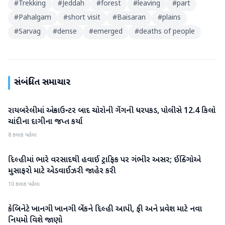
#
Trekking
#
Jeddah
#
forest
#
leaving
#
part
#
Pahalgam
#
short visit
#
Baisaran
#
plains
#
Sarvag
#
dense
#
emerged
#
deaths of people
સંબંધિત સમાચાર
રાયબરેલીમાં એન્કાઉન્ટર બાદ ચોરોની ગેંગની ધરપકડ, પોલીસે 12.4 કિલો
રાષ્ટ્રીય
ચાંદીના દાગીના જપ્ત કર્યા
8 કલાક પહેલા
દિલ્હીમાં ભારે વરસાદથી હવાઈ ટ્રાફિક પર ગંભીર અસર; ઈન્ડિગોએ
રાષ્ટ્રીય
મુસાફરો માટે એડવાઈઝરી જાહેર કરી
10 કલાક પહેલા
કેબિનેટે ખાનગી ખાનગી બેંકને દિલ્હી આપી, ફી અને પ્રવેશ માટે નવા
રાષ્ટ્રીય
નિયમો વિશે જાણો