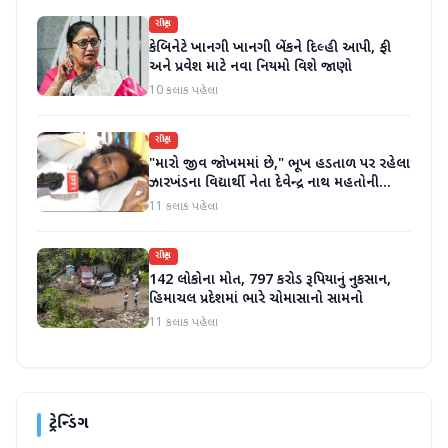
રાષ્ટ્રીય
કેબિનેટે ખાનગી ખાનગી બેંકને દિલ્હી આપી, ફી
અને પ્રવેશ માટે નવા નિયમો વિશે જાણો
10 કલાક પહેલા
રાષ્ટ્રીય
"મારો જીવ જોખમમાં છે," ભૂખ હડતાળ પર રહેલા
ઝારખંડના વિદ્યાર્થી નેતા દેવેન્દ્ર નાથ મહતોની
તબિયત ખરાબ
11 કલાક પહેલા
રાષ્ટ્રીય
142 લોકોના મોત, 797 કરોડ રૂપિયાનું નુકસાન,
હિમાચલ પ્રદેશમાં ભારે ચોમાસાનો સામનો
11 કલાક પહેલા
ટ્રેન્ડિંગ