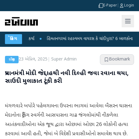
E-Paper
|
Login
 પ્રહાર કર્યા
બ્રેકિંગ
●
હિંમતનગરમાં રહસ્યમય વાયરસ કે ચાંદીપુરા? 6 બાળકોના મોતથી ફફડ
23 એપ્રિલ, 2025
|
Super Admin
Bookmark
રાષ્ટ્રીય
પ્રધાનમંત્રી મોદી જેદ્દાહથી નવી દિલ્હી જવા રવાના થયા,
સાઉદી મુલાકાત ટૂંકી કરી
મંગળવારે બપોરે પહેલગામના ઉપરના ભાગમાં આવેલા બૈસરન ઘાસના
મેદાનોના ટ્રેકિંગ સ્વર્ગની આસપાસના ગાઢ જંગલોમાંથી નીકળેલા
આતંકવાદીઓના એક જૂથ દ્વારા ઓછામાં ઓછા 26 લોકોની હત્યા
કરવામાં આવી હતી, જેમાં બે વિદેશી પ્રવાસીઓનો સમાવેશ થાય છે.