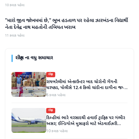
10 કલાક પહેલા
"મારો જીવ જોખમમાં છે," ભૂખ હડતાળ પર રહેલા ઝારખંડના વિદ્યાર્થી
રાષ્ટ્રીય
નેતા દેવેન્દ્ર નાથ મહતોની તબિયત ખરાબ
11 કલાક પહેલા
રાષ્ટ્રીય
ના વધુ સમાચાર
રાષ્ટ્રીય
રાયબરેલીમાં એન્કાઉન્ટર બાદ ચોરોની ગેંગની
ધરપકડ, પોલીસે 12.4 કિલો ચાંદીના દાગીના જપ્ત
કર્યા
8 કલાક પહેલા
રાષ્ટ્રીય
દિલ્હીમાં ભારે વરસાદથી હવાઈ ટ્રાફિક પર ગંભીર
અસર; ઈન્ડિગોએ મુસાફરો માટે એડવાઈઝરી
જાહેર કરી
10 કલાક પહેલા