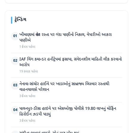
ટ્રેન્ડિંગ
ખીમાણામાં જાહેર રસ્તા પર ગંદા પાણીનો નિકાલ, વેપારીઓ આકરા
01
પાણીએ
1 દિવસ પહેલા
IAF વિંગ કમાન્ડર હનીટ્રેપમાં ફસાયા, સંવેદનશીલ માહિતી લીક કરવાનો
02
આરોપ
19 કલાક પહેલા
નેનાવા-સાંચોર હાઈવે પર ખાડાઓનું સામ્રાજ્ય બિસ્માર રસ્તાથી
03
વાહનચાલકો પરેશાન
3 દિવસ પહેલા
પાલનપુર-ડીસા હાઇવે પર એસઓજી પોલીસે 19.80 લાખનું મોર્ફિન
04
હિરોઈન ઝડપી પાડ્યું
3 દિવસ પહેલા