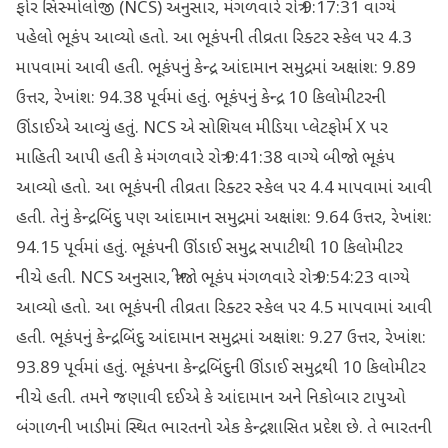
ફોર સિસ્મોલોજી (NCS) અનુસાર, મંગળવારે રાત્રે 9:17:31 વાગ્યે
પહેલો ભૂકંપ આવ્યો હતો. આ ભૂકંપની તીવ્રતા રિક્ટર સ્કેલ પર 4.3
માપવામાં આવી હતી. ભૂકંપનું કેન્દ્ર આંદામાન સમુદ્રમાં અક્ષાંશ: 9.89
ઉત્તર, રેખાંશ: 94.38 પૂર્વમાં હતું. ભૂકંપનું કેન્દ્ર 10 કિલોમીટરની
ઊંડાઈએ આવ્યું હતું. NCS એ સોશિયલ મીડિયા પ્લેટફોર્મ X પર
માહિતી આપી હતી કે મંગળવારે રાત્રે 9:41:38 વાગ્યે બીજો ભૂકંપ
આવ્યો હતો. આ ભૂકંપની તીવ્રતા રિક્ટર સ્કેલ પર 4.4 માપવામાં આવી
હતી. તેનું કેન્દ્રબિંદુ પણ આંદામાન સમુદ્રમાં અક્ષાંશ: 9.64 ઉત્તર, રેખાંશ:
94.15 પૂર્વમાં હતું. ભૂકંપની ઊંડાઈ સમુદ્ર સપાટીથી 10 કિલોમીટર
નીચે હતી. NCS અનુસાર, ત્રીજો ભૂકંપ મંગળવારે રાત્રે 9:54:23 વાગ્યે
આવ્યો હતો. આ ભૂકંપની તીવ્રતા રિક્ટર સ્કેલ પર 4.5 માપવામાં આવી
હતી. ભૂકંપનું કેન્દ્રબિંદુ આંદામાન સમુદ્રમાં અક્ષાંશ: 9.27 ઉત્તર, રેખાંશ:
93.89 પૂર્વમાં હતું. ભૂકંપના કેન્દ્રબિંદુની ઊંડાઈ સમુદ્રથી 10 કિલોમીટર
નીચે હતી. તમને જણાવી દઈએ કે આંદામાન અને નિકોબાર ટાપુઓ
બંગાળની ખાડીમાં સ્થિત ભારતનો એક કેન્દ્રશાસિત પ્રદેશ છે. તે ભારતની