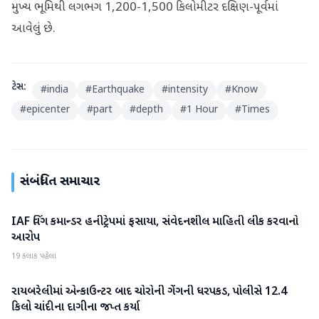
મુખ્ય ભૂમિથી લગભગ 1,200-1,500 કિલોમીટર દક્ષિણ-પૂર્વમાં
આવેલું છે.
ટેગ્સ:
#
india
#
Earthquake
#
intensity
#
Know
#
epicenter
#
part
#
depth
#
1 Hour
#
Times
સંબંધિત સમાચાર
IAF વિંગ કમાન્ડર હનીટ્રેપમાં ફસાયા, સંવેદનશીલ માહિતી લીક કરવાનો
રાષ્ટ્રીય
આરોપ
19 કલાક પહેલા
રાયબરેલીમાં એન્કાઉન્ટર બાદ ચોરોની ગેંગની ધરપકડ, પોલીસે 12.4
રાષ્ટ્રીય
કિલો ચાંદીના દાગીના જપ્ત કર્યા