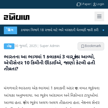
E-Paper
|
Login
●
બ્રેકિંગ
હવામાન વિભાગે 18 રાજ્યો માટે ભારે વરસાદની ચેતવણી જારી કરી
●
સિદ્ધપુર
30 જુલાઈ, 2025
|
Super Admin
Bookmark
રાષ્ટ્રીય
ભારતના આ ભાગમાં 1 કલાકમાં 3 વાર ભૂકંપ આવ્યો,
એપીસેન્ટર 10 કિમીની ઊંડાઈએ, જાણો કેટલી હતી
તીવ્રતા?
મંગળવારે ભારતના એક ભાગમાં 1 કલાકની અંદર ત્રણ વખત ભૂકંપના
આંચકા અનુભવાયા. આ ભૂકંપ આંદામાન અને નિકોબાર ટાપુઓમાં
આવ્યા હતા. ત્રણેય ભૂકંપ અલગ-અલગ તીવ્રતાના હતા. નેશનલ સેન્ટર