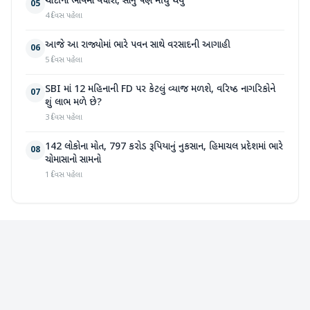
ચાંદીના ભાવમાં વધારો, સોનું પણ મોંઘુ થયું
05
4 દિવસ પહેલા
આજે આ રાજ્યોમાં ભારે પવન સાથે વરસાદની આગાહી
06
5 દિવસ પહેલા
SBI માં 12 મહિનાની FD પર કેટલું વ્યાજ મળશે, વરિષ્ઠ નાગરિકોને
07
શું લાભ મળે છે?
3 દિવસ પહેલા
142 લોકોના મોત, 797 કરોડ રૂપિયાનું નુકસાન, હિમાચલ પ્રદેશમાં ભારે
08
ચોમાસાનો સામનો
1 દિવસ પહેલા