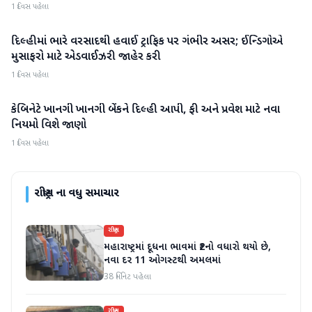
1 દિવસ પહેલા
દિલ્હીમાં ભારે વરસાદથી હવાઈ ટ્રાફિક પર ગંભીર અસર; ઈન્ડિગોએ
રાષ્ટ્રીય
મુસાફરો માટે એડવાઈઝરી જાહેર કરી
1 દિવસ પહેલા
કેબિનેટે ખાનગી ખાનગી બેંકને દિલ્હી આપી, ફી અને પ્રવેશ માટે નવા
રાષ્ટ્રીય
નિયમો વિશે જાણો
1 દિવસ પહેલા
રાષ્ટ્રીય
ના વધુ સમાચાર
રાષ્ટ્રીય
મહારાષ્ટ્રમાં દૂધના ભાવમાં ₹2નો વધારો થયો છે,
નવા દર 11 ઓગસ્ટથી અમલમાં
38 મિનિટ પહેલા
રાષ્ટ્રીય