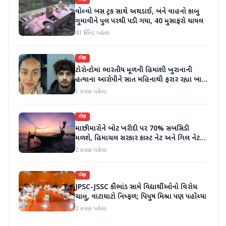
વોલ્વો બસ ટ્રક સાથે અથડાઈ, બંને વાહનો કાબુ
ગુમાવીને પુલ પરથી પડી ગયા, 40 મુસાફરો ઘાયલ
41 મિનિટ પહેલા
રાષ્ટ્રીય
ટોરોન્ટોમાં ભારતીય મૂળની હિમાંશી ખુરાનાની
હત્યાના આરોપીને સાત મહિનાથી ફરાર રહ્યા બાદ
ધરપકડ કરવામાં આવી
1 કલાક પહેલા
રાષ્ટ્રીય
માછીમારોને બોટ ખરીદી પર 70% સબસિડી
મળશે, હિમાચલ સરકાર કાસ્ટ નેટ અને ગિલ નેટ
પર 90% સબસિડી આપશે
2 કલાક પહેલા
રાષ્ટ્રીય
JPSC-JSSC કૌભાંડ સામે વિદ્યાર્થીઓનો વિરોધ
ચાલુ, વાટાઘાટો નિષ્ફળ; પિયુષ મિશ્રા પણ પહોંચ્યા
2 કલાક પહેલા