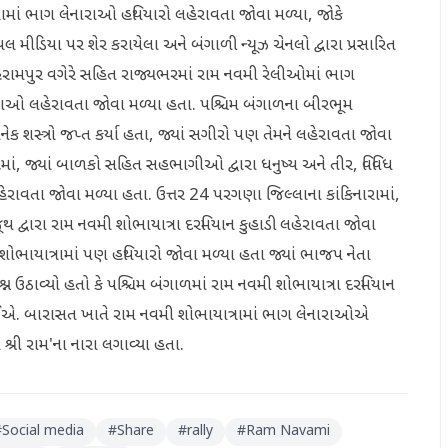
રામાં ભાગ લેનારાઓ હથિયારો લહેરાવતા જોવા મળ્યા, જોકે
મીડિયા પર શેર કરાયેલા અને બંગાળી ન્યૂઝ ચેનલો દ્વારા પ્રસારિત
બહેરામપુર વગેરે સહિત રાજ્યભરમાં રામ નવમી રેલીઓમાં ભાગ
છરાઓ લહેરાવતા જોવા મળ્યા હતા. પશ્ચિમ બંગાળના બીરભૂમ
ક શસ્ત્રો જપ્ત કર્યા હતા, જ્યાં સગીરો પણ તેમને લહેરાવતા જોવા
માં, જ્યાં બાળકો સહિત સહભાગીઓ દ્વારા ધનુષ્ય અને તીર, વિવિધ
રાવતા જોવા મળ્યા હતા. ઉત્તર 24 પરગણા જિલ્લાના કાંકિનારામાં,
જૂથ દ્વારા રામ નવમી શોભાયાત્રા દરમિયાન કુહાડી લહેરાવતા જોવા
ક શોભાયાત્રામાં પણ હથિયારો જોવા મળ્યા હતા જ્યાં ભાજપ નેતા
શ્ન ઉઠાવ્યો હતો કે પશ્ચિમ બંગાળમાં રામ નવમી શોભાયાત્રા દરમિયાન
જોઈએ. બારાસત ખાતે રામ નવમી શોભાયાત્રામાં ભાગ લેનારાઓએ
શ્રી રામ'ના નારા લગાવ્યા હતા.
#
Social media
#
Share
#
rally
#
Ram Navami