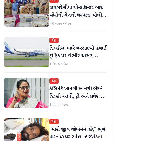
રાયબરેલીમાં એન્કાઉન્ટર બાદ
ચોરોની ગેંગની ધરપકડ, પોલીસે
12.4 કિલો ચાંદીના દાગીના
23 કલાક પહેલા
જપ્ત કર્યા
રાષ્ટ્રીય
દિલ્હીમાં ભારે વરસાદથી હવાઈ
ટ્રાફિક પર ગંભીર અસર;
ઈન્ડિગોએ મુસાફરો માટે
1 દિવસ પહેલા
એડવાઈઝરી જાહેર કરી
રાષ્ટ્રીય
કેબિનેટે ખાનગી ખાનગી બેંકને
દિલ્હી આપી, ફી અને પ્રવેશ
માટે નવા નિયમો વિશે જાણો
1 દિવસ પહેલા
રાષ્ટ્રીય
"મારો જીવ જોખમમાં છે," ભૂખ
હડતાળ પર રહેલા ઝારખંડના