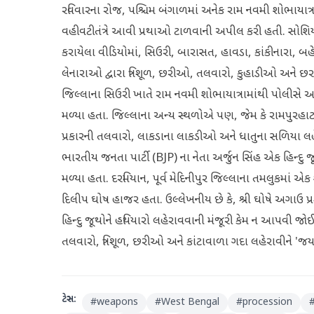
રવિવારના રોજ, પશ્ચિમ બંગાળમાં અનેક રામ નવમી શોભાયાત્
વહીવટીતંત્રે આવી પ્રથાઓ ટાળવાની અપીલ કરી હતી. સોશિયલ 
કરાયેલા વીડિયોમાં, સિઉરી, બારાસત, હાવડા, કાંકીનારા, 
લેનારાઓ દ્વારા ત્રિશૂળ, છરીઓ, તલવારો, કુહાડીઓ અને 
જિલ્લાના સિઉરી ખાતે રામ નવમી શોભાયાત્રામાંથી પોલીસે અને
મળ્યા હતા. જિલ્લાના અન્ય સ્થળોએ પણ, જેમ કે રામપુરહાટ
પ્રકારની તલવારો, લાકડાના લાકડીઓ અને ધાતુના સળિયા લહે
ભારતીય જનતા પાર્ટી (BJP) ના નેતા અર્જુન સિંહ એક હિન્દુ 
મળ્યા હતા. દરમિયાન, પૂર્વ મેદિનીપુર જિલ્લાના તમલુકમાં એ
દિલીપ ઘોષ હાજર હતા. ઉલ્લેખનીય છે કે, શ્રી ઘોષે અગાઉ પ્ર
હિન્દુ જૂથોને હથિયારો લહેરાવવાની મંજૂરી કેમ ન આપવી 
તલવારો, ત્રિશૂળ, છરીઓ અને કાંટાવાળા ગદા લહેરાવીને 'જય 
ટેગ્સ:
#
weapons
#
West Bengal
#
procession