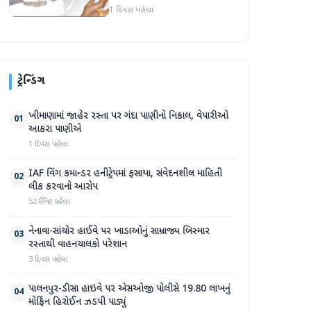
વિદ્યાર્થી નેતા દેવેન્દ્ર નાથ
1 દિવસ પહેલા
મહતોની તબિયત ખરાબ
ટ્રેન્ડિંગ
ખીમાણામાં જાહેર રસ્તા પર ગંદા પાણીનો નિકાલ, વેપારીઓ
01
આકરા પાણીએ
1 દિવસ પહેલા
IAF વિંગ કમાન્ડર હનીટ્રેપમાં ફસાયા, સંવેદનશીલ માહિતી
02
લીક કરવાનો આરોપ
52 મિનિટ પહેલા
નેનાવા-સાંચોર હાઈવે પર ખાડાઓનું સામ્રાજ્ય બિસ્માર
03
રસ્તાથી વાહનચાલકો પરેશાન
3 દિવસ પહેલા
પાલનપુર-ડીસા હાઇવે પર એસઓજી પોલીસે 19.80 લાખનું
04
મોર્ફિન હિરોઈન ઝડપી પાડ્યું