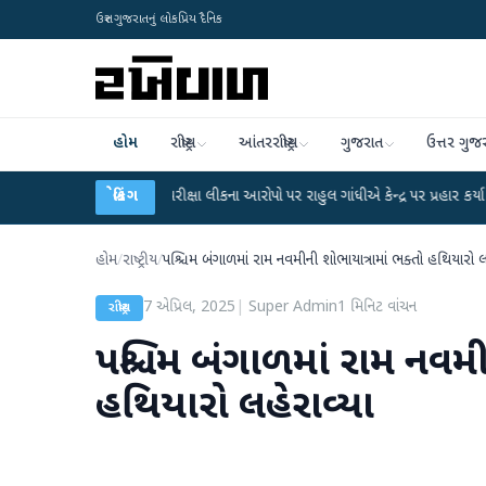
ઉત્તર ગુજરાતનું લોકપ્રિય દૈનિક
હોમ
રાષ્ટ્રીય
આંતરરાષ્ટ્રીય
ગુજરાત
ઉત્તર ગુજ
●
UGC-NET પરીક્ષા લીકના આરોપો પર રાહુલ ગાંધીએ કેન્દ્ર પર પ્રહાર કર્યા
બ્રેકિંગ
●
હિંમત
હોમ
/
રાષ્ટ્રીય
/
પશ્ચિમ બંગાળમાં રામ નવમીની શોભાયાત્રામાં ભક્તો હથિયારો લ
7 એપ્રિલ, 2025
|
Super Admin
1
મિનિટ વાંચન
રાષ્ટ્રીય
પશ્ચિમ બંગાળમાં રામ નવમી
હથિયારો લહેરાવ્યા