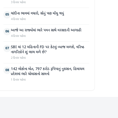
3 દિવસ પહેલા
ચાંદીના ભાવમાં વધારો, સોનું પણ મોંઘુ થયું
05
4 દિવસ પહેલા
આજે આ રાજ્યોમાં ભારે પવન સાથે વરસાદની આગાહી
06
4 દિવસ પહેલા
SBI માં 12 મહિનાની FD પર કેટલું વ્યાજ મળશે, વરિષ્ઠ
07
નાગરિકોને શું લાભ મળે છે?
2 દિવસ પહેલા
142 લોકોના મોત, 797 કરોડ રૂપિયાનું નુકસાન, હિમાચલ
08
પ્રદેશમાં ભારે ચોમાસાનો સામનો
1 દિવસ પહેલા