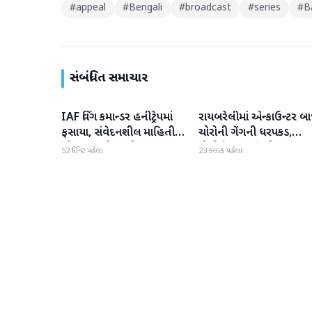
#
appeal
#
Bengali
#
broadcast
#
series
#
B
સંબંધિત સમાચાર
IAF વિંગ કમાન્ડર હનીટ્રેપમાં
રાયબરેલીમાં એન્કાઉન્ટર બા
રાષ્ટ્રીય
રાષ્ટ્રીય
ફસાયા, સંવેદનશીલ માહિતી
ચોરોની ગેંગની ધરપકડ,
લીક કરવાનો આરોપ
પોલીસે 12.4 કિલો ચાંદીના
52 મિનિટ પહેલા
23 કલાક પહેલા
દાગીના જપ્ત કર્યા