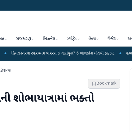
રાત
રાજકારણ
બિઝનેસ
સ્પોર્ટ્સ
હેલ્થ
ગેજેટ
અન
નગરમાં રહસ્યમય વાયરસ કે ચાંદીપુરા? 6 બાળકોના મોતથી ફફડાટ
●
હવામાન વિભાગે 1
હેરાવ્યા
Bookmark
ની શોભાયાત્રામાં ભક્તો