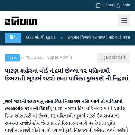
E-Paper
|
Login
ા? 6 બાળકોના મોતથી ફફડાટ
બ્રેકિંગ
●
હવામાન વિભાગે 18 રાજ્યો માટે ભારે વરસાદની ચેતવણી
21 જૂન, 2025
|
Super Admin
Bookmark
પાટણ
પાટણ શહેરના વોર્ડ નં.૯માં છેલ્લા ૧૨ મહિનાથી
ઉભરાતી ભૂગર્ભ ગટરો છતાં પાલિકા કુભકણૅ ની નિદ્રામાં
ભૂગર્ભ ગટરની સમસ્યાનું તાત્કાલિક નિરાકરણ નહિ આવે તો પાલિકામાં
હલ્લાબોલ કરવાની ચિમકી;
પાટણ નગરપાલિકા વોર્ડ નંબર 9 માં આવેલ
ક્રિશ્ના સોસાયટી માં છેલ્લા 12 મહિનાથી ભૂગર્ભ ગટરો ઉભરાવવાની
સમસ્યા સજૉઈ હોય જેના કારણે વિસ્તારના માગૅ પર રેલાતા દુષિત
પાણીના કારણે લોકો મા રોગચાળો ફાટી નિકળવાની દહેસત વચ્ચે રહીશો