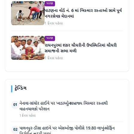
પાટણ
પાટણના વોર્ડ નં. 6 માં બિસ્માર રસ્તાઓ સામે પૂર્વ
નગરસેવક મેદાનમાં
1 દિવસ પહેલા
પાટણ
રાધનપુરમાં શંકર ચૌધરીની ઉપસ્થિતિમાં ચૌધરી
સમાજની સભા મળી
1 દિવસ પહેલા
ટ્રેન્ડિંગ
નેનાવા-સાંચોર હાઈવે પર ખાડાઓનું સામ્રાજ્ય બિસ્માર રસ્તાથી
01
વાહનચાલકો પરેશાન
1 દિવસ પહેલા
પાલનપુર-ડીસા હાઇવે પર એસઓજી પોલીસે 19.80 લાખનું મોર્ફિન
02