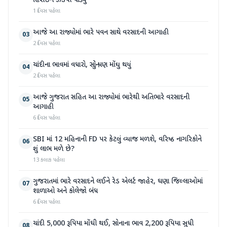
હિરોઈન ઝડપી પાડ્યું
1 દિવસ પહેલા
આજે આ રાજ્યોમાં ભારે પવન સાથે વરસાદની આગાહી
03
2 દિવસ પહેલા
ચાંદીના ભાવમાં વધારો, સોનું પણ મોંઘુ થયું
04
2 દિવસ પહેલા
આજે ગુજરાત સહિત આ રાજ્યોમાં ભારેથી અતિભારે વરસાદની
05
આગાહી
6 દિવસ પહેલા
SBI માં 12 મહિનાની FD પર કેટલું વ્યાજ મળશે, વરિષ્ઠ નાગરિકોને
06
શું લાભ મળે છે?
13 કલાક પહેલા
ગુજરાતમાં ભારે વરસાદને લઈને રેડ એલર્ટ જાહેર, ઘણા જિલ્લાઓમાં
07
શાળાઓ અને કોલેજો બંધ
6 દિવસ પહેલા
ચાંદી 5,000 રૂપિયા મોંઘી થઈ, સોનાના ભાવ 2,200 રૂપિયા સુધી
08