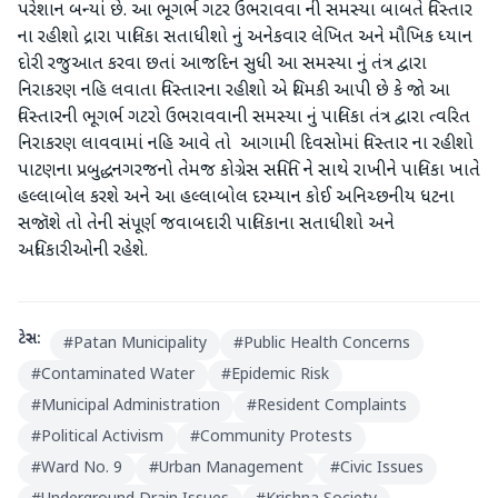
પરેશાન બન્યાં છે. આ ભૂગર્ભ ગટર ઉભરાવવા ની સમસ્યા બાબતે વિસ્તાર
ના રહીશો દ્રારા પાલિકા સતાધીશો નું અનેકવાર લેખિત અને મૌખિક ધ્યાન
દોરી રજુઆત કરવા છતાં આજદિન સુધી આ સમસ્યા નું તંત્ર દ્વારા
નિરાકરણ નહિ લવાતા વિસ્તારના રહીશો એ ચિમકી આપી છે કે જો આ
વિસ્તારની ભૂગર્ભ ગટરો ઉભરાવવાની સમસ્યા નું પાલિકા તંત્ર દ્વારા ત્વરિત
નિરાકરણ લાવવામાં નહિ આવે તો આગામી દિવસોમાં વિસ્તાર ના રહીશો
પાટણના પ્રબુદ્ધનગરજનો તેમજ કોગ્રેસ સમિતિ ને સાથે રાખીને પાલિકા ખાતે
હલ્લાબોલ કરશે અને આ હલ્લાબોલ દરમ્યાન કોઈ અનિચ્છનીય ધટના
સજૉશે તો તેની સંપૂર્ણ જવાબદારી પાલિકાના સતાધીશો અને
અધિકારીઓની રહેશે.
ટેગ્સ:
#
Patan Municipality
#
Public Health Concerns
#
Contaminated Water
#
Epidemic Risk
#
Municipal Administration
#
Resident Complaints
#
Political Activism
#
Community Protests
#
Ward No. 9
#
Urban Management
#
Civic Issues