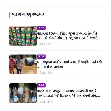
પાટણ
ના વધુ સમાચાર
પાટણ
પાટણમાં FDAના દરોડા: જૂના ડબ્બામાં તેલ પેક
કરતા બે એકમો સીલ, રૂ. ૧૬.૧૪ લાખનો જથ્થો
જપ્ત
5 કલાક પહેલા
પાટણ
સાંતલપુરના વાઢીયા ગામે વરસાદી પાણીના કહેરથી
ગ્રામજનો હાલાકીમાં
1 દિવસ પહેલા
પાટણ
પાટણના ખાલકપુરામાં અનાથ બાળકોની વહારે
આવ્યા સિટી 'એ' ડિવિઝન PI અને તેમની ટીમ,
માનવતા મહેકી
1 દિવસ પહેલા