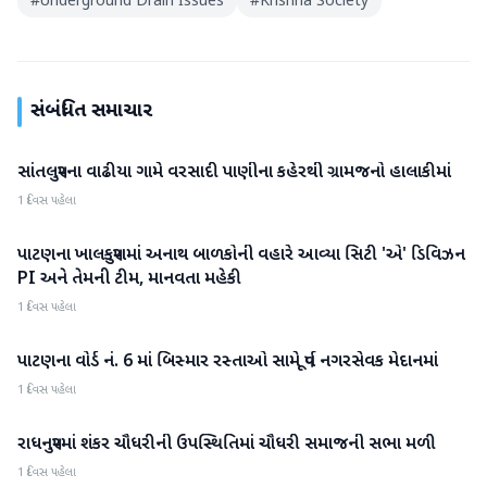
#
Underground Drain Issues
#
Krishna Society
સંબંધિત સમાચાર
સાંતલપુરના વાઢીયા ગામે વરસાદી પાણીના કહેરથી ગ્રામજનો હાલાકીમાં
પાટણ
1 દિવસ પહેલા
પાટણના ખાલકપુરામાં અનાથ બાળકોની વહારે આવ્યા સિટી 'એ' ડિવિઝન
પાટણ
PI અને તેમની ટીમ, માનવતા મહેકી
1 દિવસ પહેલા
પાટણના વોર્ડ નં. 6 માં બિસ્માર રસ્તાઓ સામે પૂર્વ નગરસેવક મેદાનમાં
પાટણ
1 દિવસ પહેલા
રાધનપુરમાં શંકર ચૌધરીની ઉપસ્થિતિમાં ચૌધરી સમાજની સભા મળી
પાટણ
1 દિવસ પહેલા