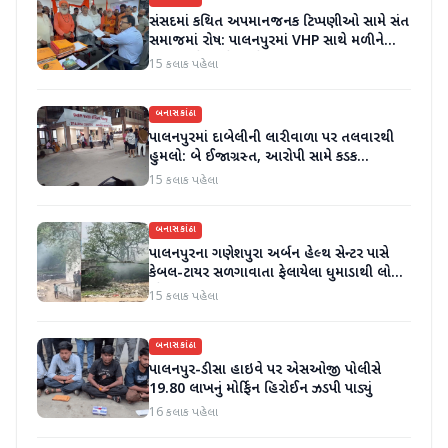
સંસદમાં કથિત અપમાનજનક ટિપ્પણીઓ સામે સંત
સમાજમાં રોષ: પાલનપુરમાં VHP સાથે મળીને
અધિક કલેક્ટરને આવેદનપત્ર આપ્યું
15 કલાક પહેલા
બનાસકાંઠા
પાલનપુરમાં દાબેલીની લારીવાળા પર તલવારથી
હુમલો: બે ઈજાગ્રસ્ત, આરોપી સામે કડક
કાર્યવાહીની માંગ
15 કલાક પહેલા
બનાસકાંઠા
પાલનપુરના ગણેશપુરા અર્બન હેલ્થ સેન્ટર પાસે
કેબલ-ટાયર સળગાવાતા ફેલાયેલા ધુમાડાથી લોકો
પરેશાન
15 કલાક પહેલા
બનાસકાંઠા
પાલનપુર-ડીસા હાઇવે પર એસઓજી પોલીસે
19.80 લાખનું મોર્ફિન હિરોઈન ઝડપી પાડ્યું
16 કલાક પહેલા