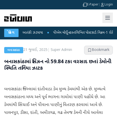
E-Paper
|
Login
ંકાસ્પદ આતંકી ઝડપાયા
બ્રેકિંગ
●
પીએમ મોદીનું હસ્તલિખિત પોસ્ટકાર્ડ વિક્રમ-1 રોકેટમાં અવકાશમ
21 જુલાઈ, 2025
|
Super Admin
Bookmark
બનાસકાંઠા
બનાસકાંઠામાં સિઝન નો 59.84 ટકા વરસાદ છતાં ડેમોની
સ્થિતિ તળિયા ઝાટક
બનાસકાંઠા જિલ્લામાં દાંતીવાડા ડેમ મુખ્ય ડેમમાંથી એક છે. મુખ્યત્વે
બનાસકાંઠાના મધ્ય અને પૂર્વ ભાગના ગામોમાં પાણી પહોંચે છે. આ
ડેમમાંથી સિંચાઈ અને પીવાના પાણીનું વિતરણ કરવામાં આવે છે.
પાલનપુર, ડીસા, દાંતી, અમીરગઢ, ગઢ તેમજ ડેમની નીચે આવેલા