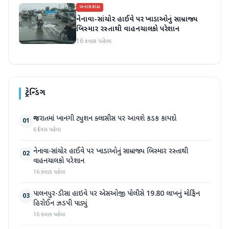
બનાસકાંઠા
નેનાવા-સાંચોર હાઈવે પર ખાડાઓનું સામ્રાજ્ય
બિસ્માર રસ્તાથી વાહનચાલકો પરેશાન
16 કલાક પહેલા
ટ્રેન્ડિંગ
ગુજરાતમાં ખાનગી ટ્યુશન ક્લાસીસ પર આવશે કડક કાયદો
01
6 દિવસ પહેલા
નેનાવા-સાંચોર હાઈવે પર ખાડાઓનું સામ્રાજ્ય બિસ્માર રસ્તાથી
02
વાહનચાલકો પરેશાન
16 કલાક પહેલા
પાલનપુર-ડીસા હાઇવે પર એસઓજી પોલીસે 19.80 લાખનું મોર્ફિન
03
હિરોઈન ઝડપી પાડ્યું
16 કલાક પહેલા