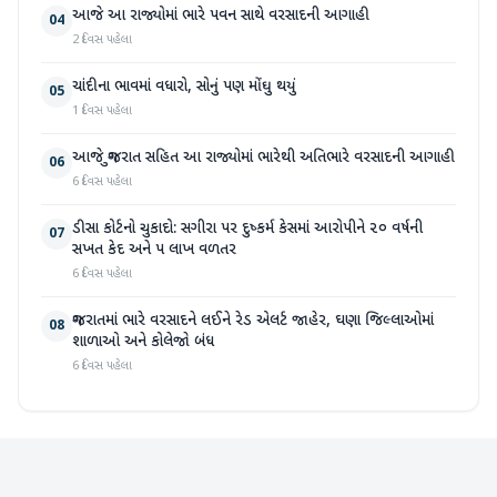
આજે આ રાજ્યોમાં ભારે પવન સાથે વરસાદની આગાહી
04
2 દિવસ પહેલા
ચાંદીના ભાવમાં વધારો, સોનું પણ મોંઘુ થયું
05
1 દિવસ પહેલા
આજે ગુજરાત સહિત આ રાજ્યોમાં ભારેથી અતિભારે વરસાદની આગાહી
06
6 દિવસ પહેલા
ડીસા કોર્ટનો ચુકાદો: સગીરા પર દુષ્કર્મ કેસમાં આરોપીને ૨૦ વર્ષની
07
સખત કેદ અને ૫ લાખ વળતર
6 દિવસ પહેલા
ગુજરાતમાં ભારે વરસાદને લઈને રેડ એલર્ટ જાહેર, ઘણા જિલ્લાઓમાં
08
શાળાઓ અને કોલેજો બંધ
6 દિવસ પહેલા