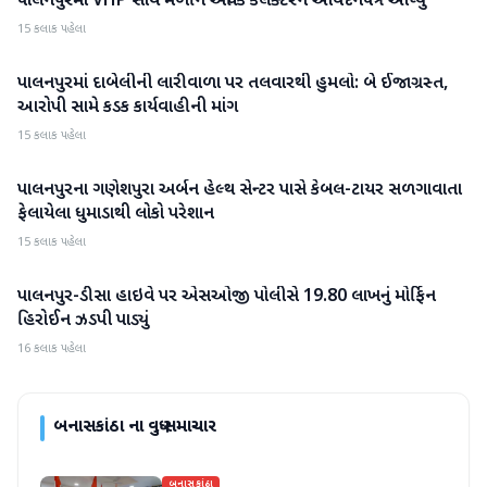
પાલનપુરમાં VHP સાથે મળીને અધિક કલેક્ટરને આવેદનપત્ર આપ્યું
15 કલાક પહેલા
પાલનપુરમાં દાબેલીની લારીવાળા પર તલવારથી હુમલો: બે ઈજાગ્રસ્ત,
બનાસકાંઠા
આરોપી સામે કડક કાર્યવાહીની માંગ
15 કલાક પહેલા
પાલનપુરના ગણેશપુરા અર્બન હેલ્થ સેન્ટર પાસે કેબલ-ટાયર સળગાવાતા
બનાસકાંઠા
ફેલાયેલા ધુમાડાથી લોકો પરેશાન
15 કલાક પહેલા
પાલનપુર-ડીસા હાઇવે પર એસઓજી પોલીસે 19.80 લાખનું મોર્ફિન
બનાસકાંઠા
હિરોઈન ઝડપી પાડ્યું
16 કલાક પહેલા
બનાસકાંઠા
ના વધુ સમાચાર
બનાસકાંઠા