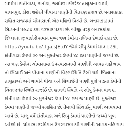
ગામોમાં દાંતીવાડા, કાનોડા, જલોદરા કોંકરેજ તાલુકાના ગામો,
પાલનપુર, ડીસા શહેરને પીવાના પાણીની વિતરણ કરાય છે.બનાસકાંઠા
સહિત રાજયમાં ચોમાસાનો એક મહિનો વિત્યો છે. બનાસકાંઠામાં
સિઝનનો ૫૯.૮૪ ટકા વરસાદ પડયો છે. બીજી તરફ બનાસકાંઠા
જિલ્લાના જીવાદોરી સમાન મુખ્ય ત્રણ ડેમોના તળિયા દેખાઈ રહ્યાં છે.
https://youtu.be/_lgaJsJEtdY જેમાં સીપુ ડેમમાં માત્ર ૯ ટકા,
દાંતીવાડા ડેમમાં ૨૦ અને મુક્તેશ્વર ડેમમાં ૪૮ ટકા પાણીનો જથ્થો છે.
આ ત્રણ ડેમોમાં ચોમાસામાં ઉપરવાસમાંથી પાણીની આવક નહીં થાય
તો સિંચાઈ અને પીવાના પાણીની વિક્ટ સ્થિતિ ઉભી થશે. જિલ્લાના
તાલુકાઓ અને ગામોને પીવા અને સિંચાઈનો પાણી પુરો પાડતા ડેમોની
ચિંતાજનક સ્થિતિ સર્જાઈ છે. હાલની સ્થિતિ એ સીપુ ડેમમાં માત્ર ૯,
દાંતીવાડા ડેમમાં ૨૦ મુકતેશ્વર ડેમમાં ૪૮ ટકા જ પાણી છે. મુક્તેશ્વર
ડેમમાં પાણીનો જથ્થો સંગ્રહિત છે. તેમાથી સિંચાઈનું પાણી આપવામાં
આવે છે. ચાલુ વર્ષે દાંતીવાડા અને સિપુ ડેમમાં પાણીનો જથ્થો ખૂબ
ઓછો છે. ચોમાસા દરમિયાન ઉપરવાસમાંથી પાણીની આવક નહિ થાય