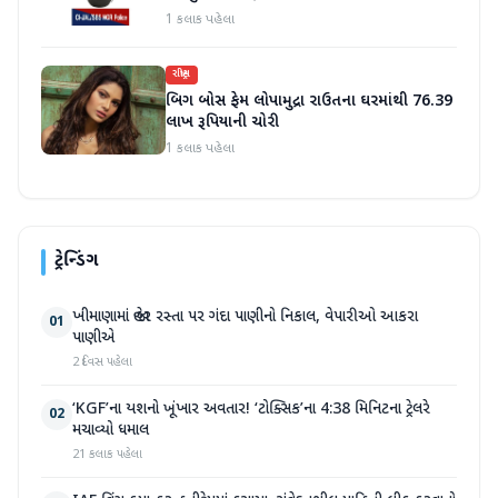
1 કલાક પહેલા
રાષ્ટ્રીય
બિગ બોસ ફેમ લોપામુદ્રા રાઉતના ઘરમાંથી 76.39
લાખ રૂપિયાની ચોરી
1 કલાક પહેલા
ટ્રેન્ડિંગ
ખીમાણામાં જાહેર રસ્તા પર ગંદા પાણીનો નિકાલ, વેપારીઓ આકરા
01
પાણીએ
2 દિવસ પહેલા
‘KGF’ના યશનો ખૂંખાર અવતાર! ‘ટોક્સિક’ના 4:38 મિનિટના ટ્રેલરે
02
મચાવ્યો ધમાલ
21 કલાક પહેલા