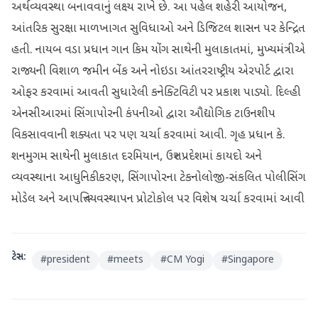
અર્થવ્યવસ્થા બનાવવાનું લક્ષ્ય રાખે છે. આ પહેલ શહેરી આયોજન,
આંતરિક સુરક્ષા માળખાગત સુવિધાઓ અને ડિજિટલ શાસન પર કેન્દ્રિત
હતી. નાયબ વડા પ્રધાન ગાન કિમ યોંગ સાથેની મુલાકાતમાં, મુખ્યમંત્રીએ
રાજ્યની વિશાળ જમીન બેંક અને નોઇડા આંતરરાષ્ટ્રીય એરપોર્ટ દ્વારા
ઓફર કરવામાં આવતી સુધારેલી કનેક્ટિવિટી પર પ્રકાશ પાડ્યો. દિલ્હી
એનસીઆરમાં સિંગાપોરની કંપનીઓ દ્વારા ઔદ્યોગિક ટાઉનશીપ
વિકસાવવાની શક્યતા પર પણ ચર્ચા કરવામાં આવી. ગૃહ પ્રધાન કે.
શનમુગમ સાથેની મુલાકાત દરમિયાન, ઉત્તર પ્રદેશમાં કાયદો અને
વ્યવસ્થાના આધુનિકીકરણ, સિંગાપોરના ટેકનોલોજી-સંકલિત પોલીસિંગ
મોડેલ અને આપત્તિ વ્યવસ્થાપન પ્રોટોકોલ પર વિશેષ ચર્ચા કરવામાં આવી
ટેગ્સ:
#
president
#
meets
#
CM Yogi
#
Singapore