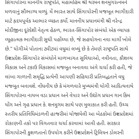
સિંગાપોરના માનનીય રાષ્ટ્રપતિ, મહામહિમ શ્રી થરમન શનમુગરત્નમને
મળવાનું સૌભાગ્ય મળ્યું. મેં ભારત સાથે સિંગાપોરની મજબૂત ભાગીદારી
માટે હૃદયપૂર્વક આભાર વ્યક્ત કર્યો. માનનીય પ્રધાનમંત્રી શ્રી નરેન્દ્ર
મોદીજીના દૂરંદેશી નેતૃત્વ હેઠળ, ભારત-સિંગાપોર સંબંધો એક વ્યાપક
વ્યૂહાત્મક ભાગીદારી સુધી પહોંચ્યા છે, જે સહયોગના નવા માર્ગો ખોલે
છે." યોગીએ પોતાના ટ્વીટમાં વધુમાં લખ્યું છે કે તેમણે રાષ્ટ્રપતિ સાથે
ઉત્તર પ્રદેશ-સિંગાપોર સંબંધોને માળખાગત સુવિધાઓ, નવીનતા, કૌશલ્ય
વિકાસ અને ટકાઉ વિકાસમાં મજબૂત બનાવવા અંગે ચર્ચા કરી હતી, જે
લાંબા ગાળાની સમૃદ્ધિ પ્રત્યેની આપણી સહિયારી પ્રતિબદ્ધતાને વધુ
મજબૂત બનાવશે. નોંધનીય છે કે મંગળવારે મુખ્યમંત્રી યોગી આદિત્યનાથે
સિંગાપોરના નાયબ વડા પ્રધાન અને વેપાર અને ઉદ્યોગ પ્રધાન ગાન કિમ
યોંગ અને ગૃહ પ્રધાન કે. શનમુગમ સાથે પણ મુલાકાત કરી હતી. ઉચ્ચ
સ્તરીય પ્રતિનિધિમંડળની હાજરીમાં યોજાયેલી આ બેઠકોમાં ઉત્તર પ્રદેશમાં
રોકાણની તકો પર વિગતવાર ચર્ચા કરવામાં આવી હતી. સરકાર
સિંગાપોરની કુશળતાનો ઉપયોગ કરીને ઉત્તર પ્રદેશને ટ્રિલિયન ડોલરની