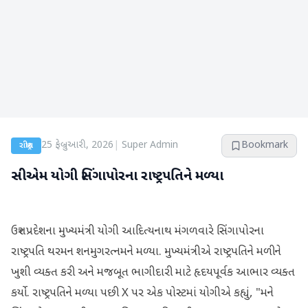
25 ફેબ્રુઆરી, 2026
|
Super Admin
Bookmark
રાષ્ટ્રીય
સીએમ યોગી સિંગાપોરના રાષ્ટ્રપતિને મળ્યા
ઉત્તર પ્રદેશના મુખ્યમંત્રી યોગી આદિત્યનાથ મંગળવારે સિંગાપોરના
રાષ્ટ્રપતિ થરમન શનમુગરત્નમને મળ્યા. મુખ્યમંત્રીએ રાષ્ટ્રપતિને મળીને
ખુશી વ્યક્ત કરી અને મજબૂત ભાગીદારી માટે હૃદયપૂર્વક આભાર વ્યક્ત
કર્યો. રાષ્ટ્રપતિને મળ્યા પછી X પર એક પોસ્ટમાં યોગીએ કહ્યું, "મને