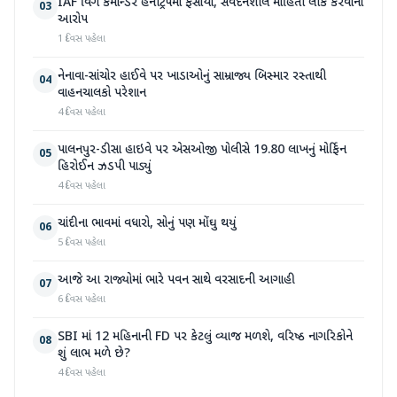
IAF વિંગ કમાન્ડર હનીટ્રેપમાં ફસાયા, સંવેદનશીલ માહિતી લીક કરવાનો
03
આરોપ
1 દિવસ પહેલા
નેનાવા-સાંચોર હાઈવે પર ખાડાઓનું સામ્રાજ્ય બિસ્માર રસ્તાથી
04
વાહનચાલકો પરેશાન
4 દિવસ પહેલા
પાલનપુર-ડીસા હાઇવે પર એસઓજી પોલીસે 19.80 લાખનું મોર્ફિન
05
હિરોઈન ઝડપી પાડ્યું
4 દિવસ પહેલા
ચાંદીના ભાવમાં વધારો, સોનું પણ મોંઘુ થયું
06
5 દિવસ પહેલા
આજે આ રાજ્યોમાં ભારે પવન સાથે વરસાદની આગાહી
07
6 દિવસ પહેલા
SBI માં 12 મહિનાની FD પર કેટલું વ્યાજ મળશે, વરિષ્ઠ નાગરિકોને
08
શું લાભ મળે છે?
4 દિવસ પહેલા