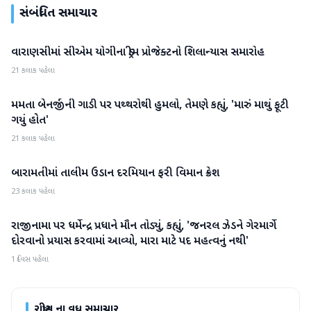
સંબંધિત સમાચાર
વારાણસીમાં સીએમ યોગીના ડ્રીમ પ્રોજેક્ટનો શિલાન્યાસ સમારોહ
રાષ્ટ્રીય
21 કલાક પહેલા
મમતા બેનર્જીની ગાડી પર પથ્થરોથી હુમલો, તેમણે કહ્યું, 'મારું માથું ફૂટી
રાષ્ટ્રીય
ગયું હોત'
21 કલાક પહેલા
બારામતીમાં તાલીમ ઉડાન દરમિયાન ફરી વિમાન ક્રેશ
રાષ્ટ્રીય
23 કલાક પહેલા
રાજીનામા પર ધર્મેન્દ્ર પ્રધાને મૌન તોડ્યું, કહ્યું, 'જનરલ ઝેડને ગેરમાર્ગે
રાષ્ટ્રીય
દોરવાનો પ્રયાસ કરવામાં આવ્યો, મારા માટે પદ મહત્વનું નથી'
1 દિવસ પહેલા
રાષ્ટ્રીય
ના વધુ સમાચાર