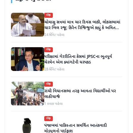
રાષ્ટ્રીય
ચોમાસુ સત્રમાં માત્ર ચાર દિવસ બાકી, લોકસભામાં
ચાર બિલ રજૂ; કિરેન રિજિજુએ કહ્યું કે અમિત
શાહ ચર્ચા પછી જવાબ આપશે
24 મિનિટ પહેલા
રાષ્ટ્રીય
પરીક્ષામાં ગેરરીતિના કેસમાં JPSCના ભૂતપૂર્વ
ચેરમેન એલ ક્યાંગટેની ધરપકડ
28 મિનિટ પહેલા
રાષ્ટ્રીય
રાંચી વિધાનસભા તરફ આવતા વિદ્યાર્થીઓ પર
લાઠીચાર્જ
1 કલાક પહેલા
રાષ્ટ્રીય
પંજાબમાં પાકિસ્તાન સમર્થિત આતંકવાદી
મોડ્યુલનો પર્દાફાશ