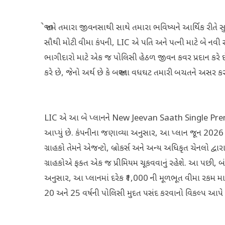
જો તમે તમારા જીવનસાથી સાથે તમારા ભવિષ્યને આર્થિક રીતે સ
સૌથી મોટી વીમા કંપની, LIC એ પતિ અને પત્ની માટે બે ન
ભાગીદારો માટે એક જ પોલિસી હેઠળ જીવન કવર પ્રદાન કરે છે.
કરે છે, જેનો અર્થ છે કે બજારના વધઘટ તમારી બચતને અસર કર
LIC એ આ બે પ્લાનને New Jeevan Saath Single P
આપ્યું છે. કંપનીના જણાવ્યા અનુસાર, આ પ્લાન જૂન 202
ગ્રાહકો તેમને એજન્ટો, બ્રોકર્સ અને અન્ય અધિકૃત ચેનલો દ્
ગ્રાહકોએ ફક્ત એક જ પ્રીમિયમ ચૂકવવાનું રહેશે. આ પછી, બ
અનુસાર, આ પ્લાનમાં દરેક ₹1,000 ની મૂળભૂત વીમા રકમ મા
20 અને 25 વર્ષની પોલિસી મુદત પસંદ કરવાનો વિકલ્પ આપે છ