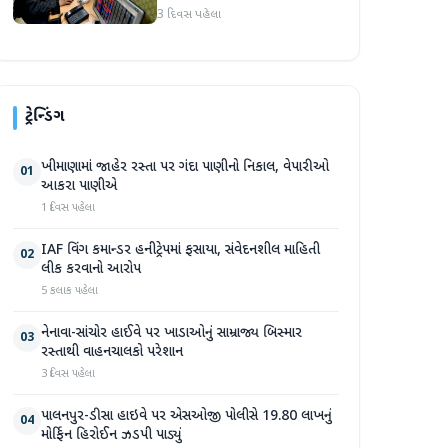
જોવા મળ્યો
3 દિવસ પહેલા
ટ્રેન્ડિંગ
ખીમાણામાં જાહેર રસ્તા પર ગંદા પાણીનો નિકાલ, વેપારીઓ
01
આકરા પાણીએ
1 દિવસ પહેલા
IAF વિંગ કમાન્ડર હનીટ્રેપમાં ફસાયા, સંવેદનશીલ માહિતી
02
લીક કરવાનો આરોપ
5 કલાક પહેલા
નેનાવા-સાંચોર હાઈવે પર ખાડાઓનું સામ્રાજ્ય બિસ્માર
03
રસ્તાથી વાહનચાલકો પરેશાન
3 દિવસ પહેલા
પાલનપુર-ડીસા હાઇવે પર એસઓજી પોલીસે 19.80 લાખનું
04
મોર્ફિન હિરોઈન ઝડપી પાડ્યું