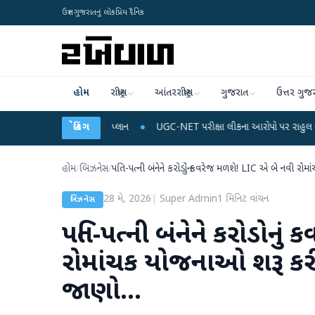
ઉત્તર ગુજરાતનું લોકપ્રિય દૈનિક
હોમ
રાષ્ટ્રીય
આંતરરાષ્ટ્રીય
ગુજરાત
ઉત્તર ગુજ
ાર્જ અને ડેટા પ્લાન
બ્રેકિંગ
●
UGC-NET પરીક્ષા લીકના આરોપો પર રાહુલ ગાંધીએ કેન્દ્ર પર પ્
હોમ
/
બિઝનેસ
/
પતિ-પત્ની બંનેને કરોડોનું કવરેજ મળશે! LIC એ બે નવી રોમ
28 મે, 2026
|
Super Admin
1
મિનિટ વાંચન
બિઝનેસ
પતિ-પત્ની બંનેને કરોડોનુ
રોમાંચક યોજનાઓ શરૂ કરી,
જાણો...