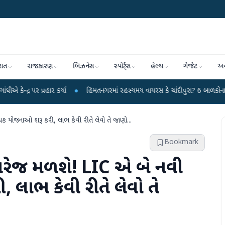
રાત
રાજકારણ
બિઝનેસ
સ્પોર્ટ્સ
હેલ્થ
ગેજેટ
અન
રહાર કર્યા
●
હિંમતનગરમાં રહસ્યમય વાયરસ કે ચાંદીપુરા? 6 બાળકોના મોતથી ફફડાટ
ાંચક યોજનાઓ શરૂ કરી, લાભ કેવી રીતે લેવો તે જાણો...
Bookmark
ં કવરેજ મળશે! LIC એ બે નવી
 લાભ કેવી રીતે લેવો તે