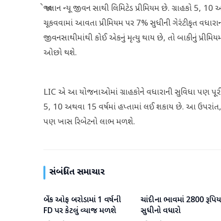
જો પ્લાન ન્યૂ જીવન સાથી લિમિટેડ પ્રીમિયમ છે. ગ્રાહકો 5, 10 
ચૂકવવામાં આવતા પ્રીમિયમ પર 7% સુધીની ગેરંટીકૃત વધારા
જીવનસાથીમાંથી કોઈ એકનું મૃત્યુ થાય છે, તો બાકીનું પ્
ઓછો થશે.
LIC એ આ યોજનાઓમાં ગ્રાહકોને વધારાની સુવિધા પણ પૂરી 
5, 10 અથવા 15 વર્ષમાં હપ્તામાં લઈ શકાય છે. આ ઉપરાં
પણ ખાસ રિબેટનો લાભ મળશે.
સંબંધિત સમાચાર
બેંક ઓફ બરોડામાં 1 વર્ષની
ચાંદીના ભાવમાં 2800 રૂપિય
બિઝનેસ
બિઝનેસ
FD પર કેટલું વ્યાજ મળશે
સુધીનો વધારો