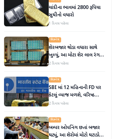
ચાંદીના ભાવમાં 2800 રૂપિયા
સુધીનો વધારો
1 દિવસ પહેલા
બિઝનેસ
શેરબજાર થોડા વધારા સાથે
ખુલ્યું, આ મોટા શેર લાલ રંગમાં
ખુલ્યા
2 દિવસ પહેલા
બિઝનેસ
SBI માં 12 મહિનાની FD પર
કેટલું વ્યાજ મળશે, વરિષ્ઠ
નાગરિકોને શું લાભ મળે છે?
2 દિવસ પહેલા
બિઝનેસ
બમ્પર ઓપનિંગ છતાં બજાર
ઘટ્યું, આ શેરોમાં મોટો ઘટાડો