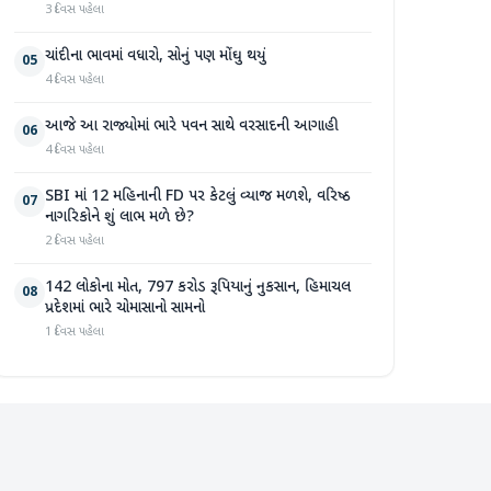
3 દિવસ પહેલા
ચાંદીના ભાવમાં વધારો, સોનું પણ મોંઘુ થયું
05
4 દિવસ પહેલા
આજે આ રાજ્યોમાં ભારે પવન સાથે વરસાદની આગાહી
06
4 દિવસ પહેલા
SBI માં 12 મહિનાની FD પર કેટલું વ્યાજ મળશે, વરિષ્ઠ
07
નાગરિકોને શું લાભ મળે છે?
2 દિવસ પહેલા
142 લોકોના મોત, 797 કરોડ રૂપિયાનું નુકસાન, હિમાચલ
08
પ્રદેશમાં ભારે ચોમાસાનો સામનો
1 દિવસ પહેલા