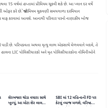
અથવા 15 વર્ષમાં હપ્તામાં પ્રીમિયમ ચૂકવી શકે છે. આ પ્લાન દર વર્ષે
ની ઓફર કરે છે. જો પ્રીમિયમ ચુકવણી સમયગાળા દરમિયાન
રીમિયમ માફ કરવામાં આવશે. આનાથી પરિવાર પરનો નાણાકીય બોજ
પાડી છે. પરિપક્વતા અથવા મૃત્યુ લાભ એકસાથે મેળવવાને બદલે, તે
ત, હાલના LIC પોલિસીધારકો અને મૃત પોલિસીધારકોના નોમિનીઓને
ા
શેરબજાર થોડા વધારા સાથે
SBI માં 12 મહિનાની FD પર
બિઝનેસ
બિઝનેસ
ખુલ્યું, આ મોટા શેર લાલ
કેટલું વ્યાજ મળશે, વરિષ્ઠ