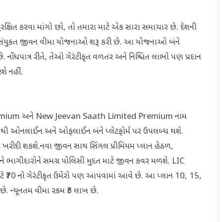
ુરક્ષિત કરવા માંગો છો, તો તમારા માટે એક સારા સમાચાર છે. દેશની
વી સંયુક્ત જીવન વીમા યોજનાઓ શરૂ કરી છે. આ યોજનાઓ બંને
 નોંધપાત્ર રીતે, તેઓ ગેરંટીકૃત વળતર અને નિશ્ચિત લાભો પણ પ્રદાન
શે નહીં.
remium અને New Jeevan Saath Limited Premium નામ
6 થી ઓનલાઈન અને ઓફલાઈન બંને પ્લેટફોર્મ પર ઉપલબ્ધ થશે.
વારા ખરીદી શકશે.નવા જીવન સાથ સિંગલ પ્રીમિયમ પ્લાન હેઠળ,
ંને ભાગીદારોને સમગ્ર પોલિસી મુદત માટે જીવન કવર મળશે. LIC
ટે ₹70 નો ગેરંટીકૃત ઉમેરો પણ આપવામાં આવે છે. આ પ્લાન 10, 15,
ે. ન્યૂનતમ વીમા રકમ ₹3 લાખ છે.