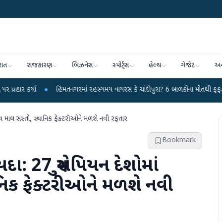
રાત
રાજકારણ
બિઝનેસ
સ્પોર્ટ્સ
હેલ્થ
ગેજેટ
અન
●
હિંમતનગરમાં રહસ્યમય વાયરસ કે ચાંદીપુરા? 6 બાળકોના મોતથી ફફડાટ
●
હવામા
ીય માલ સસ્તો, સ્થાનિક ફેક્ટરીઓને મળશે નવી રફતાર
Bookmark
દા: 27 યુરોપિયન દેશોમાં
નિક ફેક્ટરીઓને મળશે નવી