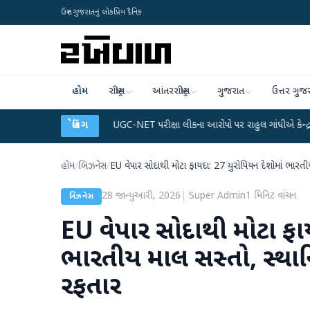
ઉત્તર ગુજરાતનું લોકપ્રિય દૈનિક
હોમ
રાષ્ટ્રીય
આંતરરાષ્ટ્રીય
ગુજરાત
ઉત્તર ગુજ
ા પ્લાન
●
UGC-NET પરીક્ષા લીકના આરોપો પર રાહુલ ગાંધીએ કેન્દ્ર પર પ્રહાર કર્યા
બ્રેકિંગ
હોમ
/
બિઝનેસ
/
EU વેપાર સોદાથી મોટા ફાયદા: 27 યુરોપિયન દેશોમાં ભારત
28 જાન્યુઆરી, 2026
|
Super Admin
1
મિનિટ વાંચન
બિઝનેસ
EU વેપાર સોદાથી મોટા ફાય
ભારતીય માલ સસ્તો, સ્થા
રફતાર