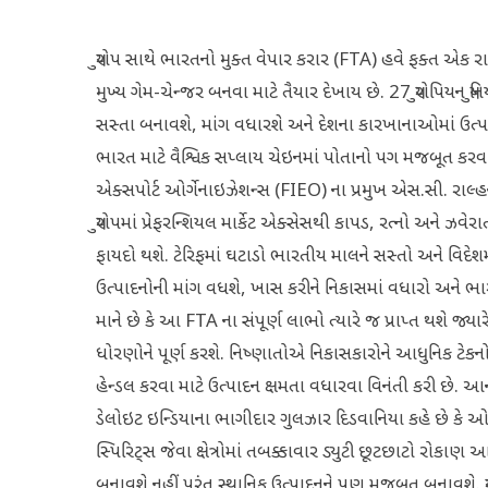
યુરોપ સાથે ભારતનો મુક્ત વેપાર કરાર (FTA) હવે ફક્ત એક રાજદ
મુખ્ય ગેમ-ચેન્જર બનવા માટે તૈયાર દેખાય છે. 27 યુરોપિયન યુ
સસ્તા બનાવશે, માંગ વધારશે અને દેશના કારખાનાઓમાં ઉત્પા
ભારત માટે વૈશ્વિક સપ્લાય ચેઇનમાં પોતાનો પગ મજબૂત કરવા
એક્સપોર્ટ ઓર્ગેનાઇઝેશન્સ (FIEO) ના પ્રમુખ એસ.સી. રાલ્
યુરોપમાં પ્રેફરન્શિયલ માર્કેટ એક્સેસથી કાપડ, રત્નો અને ઝવેરા
ફાયદો થશે. ટેરિફમાં ઘટાડો ભારતીય માલને સસ્તો અને વિદેશમા
ઉત્પાદનોની માંગ વધશે, ખાસ કરીને નિકાસમાં વધારો અને ભ
માને છે કે આ FTA ના સંપૂર્ણ લાભો ત્યારે જ પ્રાપ્ત થશે 
ધોરણોને પૂર્ણ કરશે. નિષ્ણાતોએ નિકાસકારોને આધુનિક ટેક
હેન્ડલ કરવા માટે ઉત્પાદન ક્ષમતા વધારવા વિનંતી કરી છે
ડેલોઇટ ઇન્ડિયાના ભાગીદાર ગુલઝાર દિડવાનિયા કહે છે કે 
સ્પિરિટ્સ જેવા ક્ષેત્રોમાં તબક્કાવાર ડ્યુટી છૂટછાટો રોકાણ
બનાવશે નહીં પરંતુ સ્થાનિક ઉત્પાદનને પણ મજબૂત બનાવશે. યુ