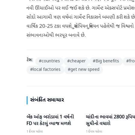
નવી ઊંચાઈઓ પર લઈ જઈ શકે છે. ગાર્મેન્ટ એક્સપોર્ટ પ્રમ
સોદો આગામી ત્રણ વર્ષમાં ગાર્મેન્ટ નિકાસને બમણી કરી શકે 
વાર્ષિક 20-25 ટકા વધશે. યુરોપિયન યુનિયન પહેલેથી જ વિશ્
સંભાવનાઓથી ભરપૂર બનાવે છે.
ટેગ્સ:
#
countries
#
cheaper
#
Big benefits
#
fr
#
local factories
#
get new speed
સંબંધિત સમાચાર
બેંક ઓફ બરોડામાં 1 વર્ષની
ચાંદીના ભાવમાં 2800 રૂપિય
બિઝનેસ
બિઝનેસ
FD પર કેટલું વ્યાજ મળશે
સુધીનો વધારો
1 દિવસ પહેલા
1 દિવસ પહેલા