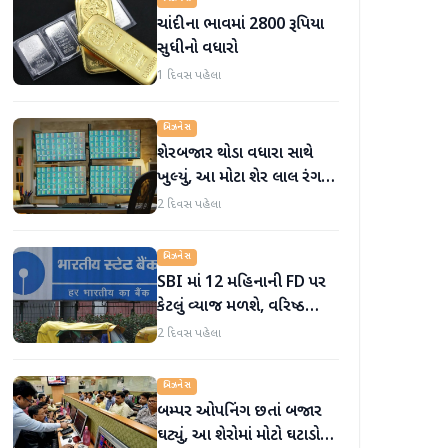
ચાંદીના ભાવમાં 2800 રૂપિયા
સુધીનો વધારો
1 દિવસ પહેલા
બિઝનેસ
શેરબજાર થોડા વધારા સાથે
ખુલ્યું, આ મોટા શેર લાલ રંગમાં
ખુલ્યા
2 દિવસ પહેલા
બિઝનેસ
SBI માં 12 મહિનાની FD પર
કેટલું વ્યાજ મળશે, વરિષ્ઠ
નાગરિકોને શું લાભ મળે છે?
2 દિવસ પહેલા
બિઝનેસ
બમ્પર ઓપનિંગ છતાં બજાર
ઘટ્યું, આ શેરોમાં મોટો ઘટાડો