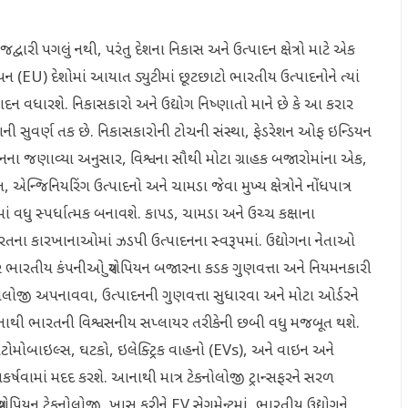
્વારી પગલું નથી, પરંતુ દેશના નિકાસ અને ઉત્પાદન ક્ષેત્રો માટે એક
નિયન (EU) દેશોમાં આયાત ડ્યુટીમાં છૂટછાટો ભારતીય ઉત્પાદનોને ત્યાં
દન વધારશે. નિકાસકારો અને ઉદ્યોગ નિષ્ણાતો માને છે કે આ કરાર
ની સુવર્ણ તક છે. નિકાસકારોની ટોચની સંસ્થા, ફેડરેશન ઓફ ઇન્ડિયન
હનના જણાવ્યા અનુસાર, વિશ્વના સૌથી મોટા ગ્રાહક બજારોમાંના એક,
ત, એન્જિનિયરિંગ ઉત્પાદનો અને ચામડા જેવા મુખ્ય ક્ષેત્રોને નોંધપાત્ર
ં વધુ સ્પર્ધાત્મક બનાવશે. કાપડ, ચામડા અને ઉચ્ચ કક્ષાના
ારતના કારખાનાઓમાં ઝડપી ઉત્પાદનના સ્વરૂપમાં. ઉદ્યોગના નેતાઓ
જ્યારે ભારતીય કંપનીઓ યુરોપિયન બજારના કડક ગુણવત્તા અને નિયમનકારી
નોલોજી અપનાવવા, ઉત્પાદનની ગુણવત્તા સુધારવા અને મોટા ઓર્ડરને
. આનાથી ભારતની વિશ્વસનીય સપ્લાયર તરીકેની છબી વધુ મજબૂત થશે.
ઓટોમોબાઇલ્સ, ઘટકો, ઇલેક્ટ્રિક વાહનો (EVs), અને વાઇન અને
 આકર્ષવામાં મદદ કરશે. આનાથી માત્ર ટેકનોલોજી ટ્રાન્સફરને સરળ
રોપિયન ટેકનોલોજી, ખાસ કરીને EV સેગમેન્ટમાં, ભારતીય ઉદ્યોગને