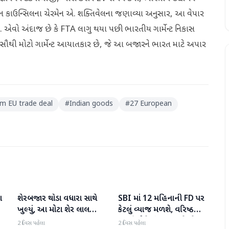
ોશન કાઉન્સિલના ચેરમેન એ. શક્તિવેલના જણાવ્યા અનુસાર, આ વેપાર
છે. એવો અંદાજ છે કે FTA લાગુ થયા પછી ભારતીય ગાર્મેન્ટ નિકાસ
વનો સૌથી મોટો ગાર્મેન્ટ આયાતકાર છે, જે આ બજારને ભારત માટે અપાર
om EU trade deal
#
Indian goods
#
27 European
ા
શેરબજાર થોડા વધારા સાથે
SBI માં 12 મહિનાની FD પર
બિઝનેસ
બિઝનેસ
ખુલ્યું, આ મોટા શેર લાલ
કેટલું વ્યાજ મળશે, વરિષ્ઠ
રંગમાં ખુલ્યા
નાગરિકોને શું લાભ મળે છે?
2 દિવસ પહેલા
2 દિવસ પહેલા