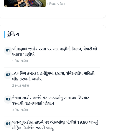
જોવા મળ્યો
3 દિવસ પહેલા
ટ્રેન્ડિંગ
ખીમાણામાં જાહેર રસ્તા પર ગંદા પાણીનો નિકાલ, વેપારીઓ
01
આકરા પાણીએ
1 દિવસ પહેલા
IAF વિંગ કમાન્ડર હનીટ્રેપમાં ફસાયા, સંવેદનશીલ માહિતી
02
લીક કરવાનો આરોપ
2 કલાક પહેલા
નેનાવા-સાંચોર હાઈવે પર ખાડાઓનું સામ્રાજ્ય બિસ્માર
03
રસ્તાથી વાહનચાલકો પરેશાન
3 દિવસ પહેલા
પાલનપુર-ડીસા હાઇવે પર એસઓજી પોલીસે 19.80 લાખનું
04
મોર્ફિન હિરોઈન ઝડપી પાડ્યું