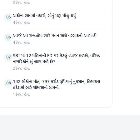
3 દિવસ પહેલા
ચાંદીના ભાવમાં વધારો, સોનું પણ મોંઘુ થયું
05
4 દિવસ પહેલા
આજે આ રાજ્યોમાં ભારે પવન સાથે વરસાદની આગાહી
06
4 દિવસ પહેલા
SBI માં 12 મહિનાની FD પર કેટલું વ્યાજ મળશે, વરિષ્ઠ
07
નાગરિકોને શું લાભ મળે છે?
2 દિવસ પહેલા
142 લોકોના મોત, 797 કરોડ રૂપિયાનું નુકસાન, હિમાચલ
08
પ્રદેશમાં ભારે ચોમાસાનો સામનો
1 દિવસ પહેલા