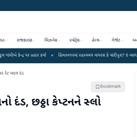
રાત
રાજકારણ
બિઝનેસ
સ્પોર્ટ્સ
હેલ્થ
ગેજેટ
અન
 પ્રહાર કર્યા
●
હિંમતનગરમાં રહસ્યમય વાયરસ કે ચાંદીપુરા? 6 બાળકોના મોતથી ફફડ
ઓવર રેટ બદલ દંડ
Bookmark
ો દંડ, છઠ્ઠા કેપ્ટનને સ્લો