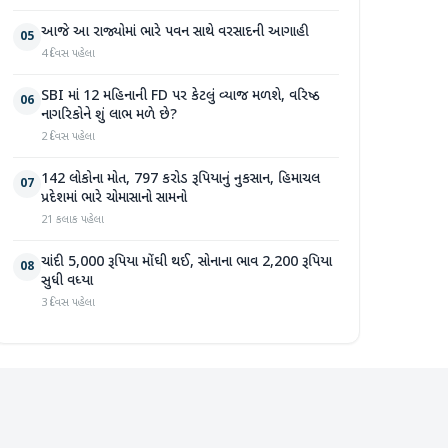
આજે આ રાજ્યોમાં ભારે પવન સાથે વરસાદની આગાહી
05
4 દિવસ પહેલા
SBI માં 12 મહિનાની FD પર કેટલું વ્યાજ મળશે, વરિષ્ઠ
06
નાગરિકોને શું લાભ મળે છે?
2 દિવસ પહેલા
142 લોકોના મોત, 797 કરોડ રૂપિયાનું નુકસાન, હિમાચલ
07
પ્રદેશમાં ભારે ચોમાસાનો સામનો
21 કલાક પહેલા
ચાંદી 5,000 રૂપિયા મોંઘી થઈ, સોનાના ભાવ 2,200 રૂપિયા
08
સુધી વધ્યા
3 દિવસ પહેલા