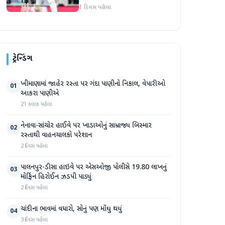
1 દિવસ પહેલા
ટ્રેન્ડિંગ
ખીમાણામાં જાહેર રસ્તા પર ગંદા પાણીનો નિકાલ, વેપારીઓ
01
આકરા પાણીએ
21 કલાક પહેલા
નેનાવા-સાંચોર હાઈવે પર ખાડાઓનું સામ્રાજ્ય બિસ્માર
02
રસ્તાથી વાહનચાલકો પરેશાન
2 દિવસ પહેલા
પાલનપુર-ડીસા હાઇવે પર એસઓજી પોલીસે 19.80 લાખનું
03
મોર્ફિન હિરોઈન ઝડપી પાડ્યું
2 દિવસ પહેલા
ચાંદીના ભાવમાં વધારો, સોનું પણ મોંઘુ થયું
04
3 દિવસ પહેલા