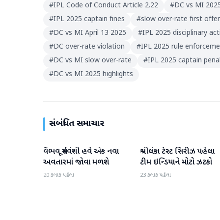
#
IPL Code of Conduct Article 2.22
#
DC vs MI 202
#
IPL 2025 captain fines
#
slow over-rate first offe
#
DC vs MI April 13 2025
#
IPL 2025 disciplinary ac
#
DC over-rate violation
#
IPL 2025 rule enforceme
#
DC vs MI slow over-rate
#
IPL 2025 captain penal
#
DC vs MI 2025 highlights
સંબંધિત સમાચાર
વૈભવ સૂર્યવંશી હવે એક નવા
શ્રીલંકા ટેસ્ટ સિરીઝ પહેલા
રમતગમત
રમતગમત
અવતારમાં જોવા મળશે
ટીમ ઇન્ડિયાને મોટો ઝટકો
20 કલાક પહેલા
23 કલાક પહેલા