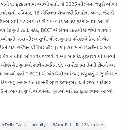
 રૂપિયાનો દંડ ફટકારવામાં આવ્યો હતો, જે 2025 સીઝનમાં જરૂરી ઓવર
 બન્યો હતો. રવિવાર, 13 એપ્રિલના રોજ નવી દિલ્હીના અરુણ જેટલી
 ઇન્ડિયન્સ સામે 12 રનથી હારી ગયા બાદ આ દંડ ફટકારવામાં આવ્યો
વર રેટ ગુનો હતો. જોકે, BCCI એ નિયમ રદ કર્યો છે જેમાં વારંવાર
વ્યો હતો. ગયા સીઝન સુધી, ત્રીજા ગુનાના પરિણામે કેપ્ટનને એક
પટેલને ટાટા ઇન્ડિયન પ્રીમિયર લીગ (IPL) 2025 ની દિલ્હીના અરુણ
9 દરમિયાન ધીમો ઓવર રેટ જાળવી રાખ્યા બાદ દંડ ફટકારવામાં આવ્યો
 ઓવર-રેટ ગુનાઓ સાથે સંબંધિત છે, આ સિઝનમાં તેમની ટીમનો આ
માં આવ્યો હતો," BCCI એ એક રિલીઝમાં જણાવ્યું હતું. સંજુ સેમસન
ઈ ઇન્ડિયન્સ), ઋષભ પંત (લખનૌ સુપર જાયન્ટ્સ), અને રજત પાટીદાર
2025 માં અત્યાર સુધી ઓવર-રેટ ગુનાઓ માટે દંડ ફટકારવામાં આવ્યો
#
Delhi Capitals penalty
#
Axar Patel Rs 12 lakh fine