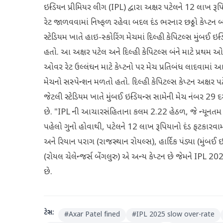
ઇન્ડિયન પ્રીમિયર લીગ (IPL) દ્વારા અક્ષર પટેલને 12 લાખ
રેટ જાળવવામાં નિષ્ફળ રહેવા બદલ દંડ ભરનાર છઠ્ઠો કેપ્ટન
સ્ટેડિયમ ખાતે હાઇ-સ્કોરિંગ મેચમાં દિલ્હી કેપિટલ્સ મુંબઈ
હતો. આ અક્ષર પટેલ અને દિલ્હી કેપિટલ્સ બંને માટે પ્રથમ ઓ
ઓવર રેટ ઉલ્લંઘન માટે કેપ્ટનો પર મેચ પ્રતિબંધ લાદવામાં આ
મેચનો સસ્પેન્શન મળતો હતો. દિલ્હી કેપિટલ્સ કેપ્ટન અક્ષર 
જેટલી સ્ટેડિયમ ખાતે મુંબઈ ઇન્ડિયન્સ સામેની મેચ નંબર 2
છે. "IPL ની આચારસંહિતાના કલમ 2.22 હેઠળ, જે ન્યૂનતમ
પહેલો ગુનો હોવાથી, પટેલને 12 લાખ રૂપિયાનો દંડ ફટકારવા
અને રિયાન પરાગ (રાજસ્થાન રોયલ્સ), હાર્દિક પંડ્યા (મુંબ
(રોયલ ચેલેન્જર્સ બેંગલુરુ) એ અન્ય કેપ્ટન છે જેમને IPL 
છે.
ટેગ્સ:
#
Axar Patel fined
#
IPL 2025 slow over-rate