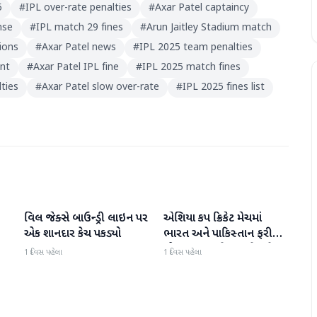
5
#
IPL over-rate penalties
#
Axar Patel captaincy
nse
#
IPL match 29 fines
#
Arun Jaitley Stadium match
tions
#
Axar Patel news
#
IPL 2025 team penalties
nt
#
Axar Patel IPL fine
#
IPL 2025 match fines
ties
#
Axar Patel slow over-rate
#
IPL 2025 fines list
વિલ જેક્સે બાઉન્ડ્રી લાઇન પર
એશિયા કપ ક્રિકેટ મેચમાં
રમતગમત
રમતગમત
એક શાનદાર કેચ પકડ્યો
ભારત અને પાકિસ્તાન ફરી
એકવાર આમને-સામને થશે
1 દિવસ પહેલા
1 દિવસ પહેલા