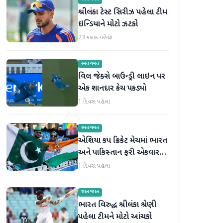
શ્રીલંકા ટેસ્ટ સિરીઝ પહેલા ટીમ
ઇન્ડિયાને મોટો ઝટકો
23 કલાક પહેલા
રમતગમત
વિલ જેક્સે બાઉન્ડ્રી લાઇન પર
એક શાનદાર કેચ પકડ્યો
1 દિવસ પહેલા
રમતગમત
એશિયા કપ ક્રિકેટ મેચમાં ભારત
અને પાકિસ્તાન ફરી એકવાર
આમને-સામને થશે
1 દિવસ પહેલા
રમતગમત
ભારત વિરુદ્ધ શ્રીલંકા શ્રેણી
પહેલા ટીમને મોટો આંચકો