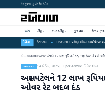
ઉત્તર ગુજરાતનું લોકપ્રિય દૈનિક
હોમ
રાષ્ટ્રીય
આંતરરાષ્ટ્રીય
ગુજરાત
ઉત્તર ગુજ
 રિચાર્જ અને ડેટા પ્લાન
બ્રેકિંગ
●
UGC-NET પરીક્ષા લીકના આરોપો પર રાહુલ ગાંધીએ કેન્દ્ર પર
હોમ
/
રમતગમત
/
અક્ષર પટેલને 12 લાખ રૂપિયાનો દંડ, છઠ્ઠા કેપ્ટનને સ્લો 
14 એપ્રિલ, 2025
|
Super Admin
1
મિનિટ વાંચન
રમતગમત
અક્ષર પટેલને 12 લાખ રૂપિયાન
ઓવર રેટ બદલ દંડ