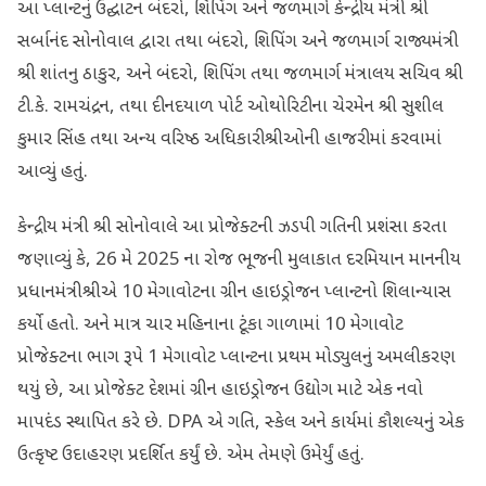
આ પ્લાન્ટનું ઉદ્ઘાટન બંદરો, શિપિંગ અને જળમાર્ગ કેન્દ્રીય મંત્રી શ્રી
સર્બાનંદ સોનોવાલ દ્વારા તથા બંદરો, શિપિંગ અને જળમાર્ગ રાજ્યમંત્રી
શ્રી શાંતનુ ઠાકુર, અને બંદરો, શિપિંગ તથા જળમાર્ગ મંત્રાલય સચિવ શ્રી
ટી.કે. રામચંદ્રન, તથા દીનદયાળ પોર્ટ ઓથોરિટીના ચેરમેન શ્રી સુશીલ
કુમાર સિંહ તથા અન્ય વરિષ્ઠ અધિકારીશ્રીઓની હાજરીમાં કરવામાં
આવ્યું હતું.
કેન્દ્રીય મંત્રી શ્રી સોનોવાલે આ પ્રોજેક્ટની ઝડપી ગતિની પ્રશંસા કરતા
જણાવ્યું કે, 26 મે 2025 ના રોજ ભૂજની મુલાકાત દરમિયાન માનનીય
પ્રધાનમંત્રીશ્રીએ 10 મેગાવોટના ગ્રીન હાઇડ્રોજન પ્લાન્ટનો શિલાન્યાસ
કર્યો હતો. અને માત્ર ચાર મહિનાના ટૂંકા ગાળામાં 10 મેગાવોટ
પ્રોજેક્ટના ભાગ રૂપે 1 મેગાવોટ પ્લાન્ટના પ્રથમ મોડ્યુલનું અમલીકરણ
થયું છે, આ પ્રોજેક્ટ દેશમાં ગ્રીન હાઇડ્રોજન ઉદ્યોગ માટે એક નવો
માપદંડ સ્થાપિત કરે છે. DPA એ ગતિ, સ્કેલ અને કાર્યમાં કૌશલ્યનું એક
ઉત્કૃષ્ટ ઉદાહરણ પ્રદર્શિત કર્યું છે. એમ તેમણે ઉમેર્યું હતું.