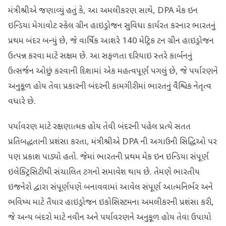
મંત્રીશ્રીએ જણાવ્યું હતું કે, આ અમલીકરણ સાથે, DPA મેક ઇન
ઇન્ડિયા મેગાવોટ સ્કેલ ગ્રીન હાઇડ્રોજન સુવિધા કાર્યરત કરનાર ભારતનું
પ્રથમ બંદર બન્યું છે, જે વાર્ષિક આશરે 140 મેટ્રિક ટન ગ્રીન હાઇડ્રોજન
ઉત્પન્ન કરવા માટે સક્ષમ છે. આ સફળતા દરિયાઇ સ્તરે કાર્બનનું
ઉત્સર્જન ઓછું કરવાની દિશામાં એક મહત્વપૂર્ણ પગલું છે, જે પર્યારણને
અનુકૂળ હોય તેવા પ્રકારની બંદરની કામગીરીમાં ભારતનું વૈશ્વિક નેતૃત્વ
વધારે છે.
પર્યાવરણ માટે રક્ષણાત્મક હોય તેવી બંદરની પહેલ પ્રત્યે સતત
પ્રતિબદ્ધતાની પ્રશંસા કરતા, મંત્રીશ્રીએ DPA ની અગાઉની સિદ્ધિઓ પર
પણ પ્રકાશ પાડ્યો હતો. જેમાં ભારતની પ્રથમ મેક ઇન ઇન્ડિયા સંપૂર્ણ
ઇલેક્ટ્રિસિટીથી સંચાલિત ટગનો સમાવેશ થાય છે. તેમણે ભારતીય
ઇજનેરો દ્વારા સંપૂર્ણપણે બનાવવામાં આવેલ સંપૂર્ણ આત્મનિર્ભર અને
ભવિષ્ય માટે તૈયાર હાઇડ્રોજન ઇકોસિસ્ટમના અમલીકરની પ્રશંસા કરી,
જે અન્ય બંદરો માટે નવીન અને પર્યાવરણને અનુકૂળ હોય તેવા ઉપાયો