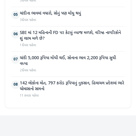
3 દિવસ પહેલા
ચાંદીના ભાવમાં વધારો, સોનું પણ મોંઘુ થયું
05
3 દિવસ પહેલા
SBI માં 12 મહિનાની FD પર કેટલું વ્યાજ મળશે, વરિષ્ઠ નાગરિકોને
06
શું લાભ મળે છે?
1 દિવસ પહેલા
ચાંદી 5,000 રૂપિયા મોંઘી થઈ, સોનાના ભાવ 2,200 રૂપિયા સુધી
07
વધ્યા
2 દિવસ પહેલા
142 લોકોના મોત, 797 કરોડ રૂપિયાનું નુકસાન, હિમાચલ પ્રદેશમાં ભારે
08
ચોમાસાનો સામનો
11 કલાક પહેલા