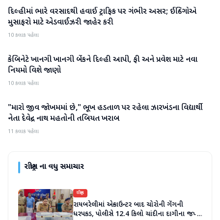
દિલ્હીમાં ભારે વરસાદથી હવાઈ ટ્રાફિક પર ગંભીર અસર; ઈન્ડિગોએ
રાષ્ટ્રીય
મુસાફરો માટે એડવાઈઝરી જાહેર કરી
10 કલાક પહેલા
કેબિનેટે ખાનગી ખાનગી બેંકને દિલ્હી આપી, ફી અને પ્રવેશ માટે નવા
રાષ્ટ્રીય
નિયમો વિશે જાણો
10 કલાક પહેલા
"મારો જીવ જોખમમાં છે," ભૂખ હડતાળ પર રહેલા ઝારખંડના વિદ્યાર્થી
રાષ્ટ્રીય
નેતા દેવેન્દ્ર નાથ મહતોની તબિયત ખરાબ
11 કલાક પહેલા
રાષ્ટ્રીય
ના વધુ સમાચાર
રાષ્ટ્રીય
રાયબરેલીમાં એન્કાઉન્ટર બાદ ચોરોની ગેંગની
ધરપકડ, પોલીસે 12.4 કિલો ચાંદીના દાગીના જપ્ત