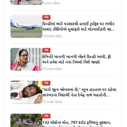
કર્યા
8 કલાક પહેલા
રાષ્ટ્રીય
દિલ્હીમાં ભારે વરસાદથી હવાઈ ટ્રાફિક પર ગંભીર
અસર; ઈન્ડિગોએ મુસાફરો માટે એડવાઈઝરી જાહેર
કરી
10 કલાક પહેલા
રાષ્ટ્રીય
કેબિનેટે ખાનગી ખાનગી બેંકને દિલ્હી આપી, ફી
અને પ્રવેશ માટે નવા નિયમો વિશે જાણો
10 કલાક પહેલા
રાષ્ટ્રીય
"મારો જીવ જોખમમાં છે," ભૂખ હડતાળ પર રહેલા
ઝારખંડના વિદ્યાર્થી નેતા દેવેન્દ્ર નાથ મહતોની
તબિયત ખરાબ
11 કલાક પહેલા
રાષ્ટ્રીય
142 લોકોના મોત, 797 કરોડ રૂપિયાનું નુકસાન,