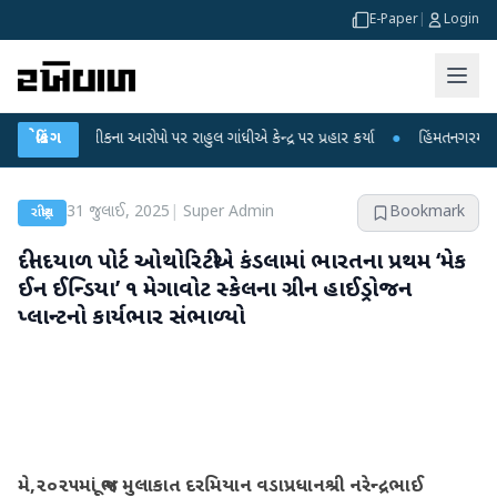
E-Paper
|
Login
ા લીકના આરોપો પર રાહુલ ગાંધીએ કેન્દ્ર પર પ્રહાર કર્યા
બ્રેકિંગ
●
હિંમતનગરમાં રહસ્યમય વા
31 જુલાઈ, 2025
|
Super Admin
Bookmark
રાષ્ટ્રીય
દીનદયાળ પોર્ટ ઓથોરિટીએ કંડલામાં ભારતના પ્રથમ ‘મેક
ઈન ઈન્ડિયા’ ૧ મેગાવોટ સ્કેલના ગ્રીન હાઈડ્રોજન
પ્લાન્ટનો કાર્યભાર સંભાળ્યો
મે,૨૦૨૫માં ભૂજ મુલાકાત દરમિયાન વડાપ્રધાનશ્રી નરેન્દ્રભાઈ