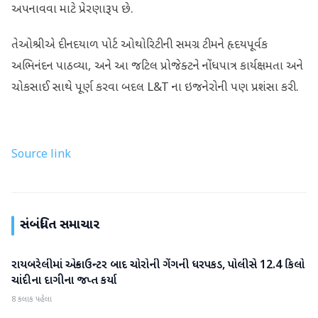
અપનાવવા માટે પ્રેરણારૂપ છે.
તેઓશ્રીએ દીનદયાળ પોર્ટ ઓથોરિટીની સમગ્ર ટીમને હૃદયપૂર્વક
અભિનંદન પાઠવ્યા, અને આ જટિલ પ્રોજેક્ટને નોંધપાત્ર કાર્યક્ષમતા અને
ચોકસાઈ સાથે પૂર્ણ કરવા બદલ L&T ના ઇજનેરોની પણ પ્રશંસા કરી.
Source link
સંબંધિત સમાચાર
રાયબરેલીમાં એન્કાઉન્ટર બાદ ચોરોની ગેંગની ધરપકડ, પોલીસે 12.4 કિલો
રાષ્ટ્રીય
ચાંદીના દાગીના જપ્ત કર્યા
8 કલાક પહેલા