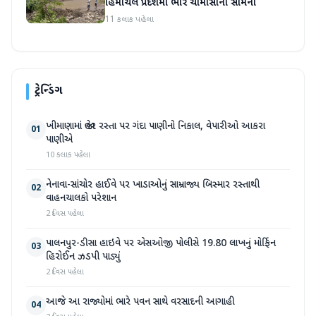
હિમાચલ પ્રદેશમાં ભારે ચોમાસાનો સામનો
11 કલાક પહેલા
ટ્રેન્ડિંગ
ખીમાણામાં જાહેર રસ્તા પર ગંદા પાણીનો નિકાલ, વેપારીઓ આકરા
01
પાણીએ
10 કલાક પહેલા
નેનાવા-સાંચોર હાઈવે પર ખાડાઓનું સામ્રાજ્ય બિસ્માર રસ્તાથી
02
વાહનચાલકો પરેશાન
2 દિવસ પહેલા
પાલનપુર-ડીસા હાઇવે પર એસઓજી પોલીસે 19.80 લાખનું મોર્ફિન
03
હિરોઈન ઝડપી પાડ્યું
2 દિવસ પહેલા
આજે આ રાજ્યોમાં ભારે પવન સાથે વરસાદની આગાહી
04