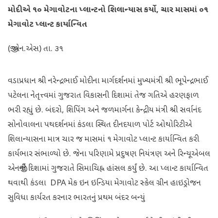
મોદીએ ૧૦ મેગાવોટના પ્લાન્ટનો શિલાન્યાસ કર્યો, ચાર માસમાં ૦૧
મેગાવોટ પ્લાન્ટ કાર્યાન્વિત
(જી.એન.એસ) તા. ૩૧
વડાપ્રધાન શ્રી નરેન્દ્રભાઈ મોદીના માર્ગદર્શનમાં મુખ્યમંત્રી શ્રી ભૂપેન્દ્રભાઈ
પટેલના નેતૃત્ત્વમાં ગુજરાત વિકાસની દિશામાં તેજ ગતિએ હરણફાળ
ભરી રહ્યું છે. બંદરો, શિપિંગ અને જળમાર્ગના કેન્દ્રીય મંત્રી શ્રી સર્વાનંદ
સોનોવાલના પથદર્શનમાં કંડલા સ્થિત દીનદયાળ પોર્ટ ઓથોરિટીએ
શિલાન્યાસના માત્ર ચાર જ માસમાં ૧ મેગાવોટ પ્લાન્ટ કાર્યાન્વિત કરી
કાર્યભાર સંભાળ્યો છે. જેના પરિણામે પ્રદુષણ નિયંત્રણ અને રિન્યૂએબલ
એનર્જીની દિશામાં ગુજરાતે સિમાચિહ્ન હાંસલ કર્યું છે. આ પ્લાન્ટ કાર્યાન્વિત
થવાથી કંડલા DPA મેક ઇન ઇન્ડિયા મેગાવોટ સ્કેલ ગ્રીન હાઇડ્રોજન
સુવિધા કાર્યરત કરનાર ભારતનું પ્રથમ બંદર બન્યું