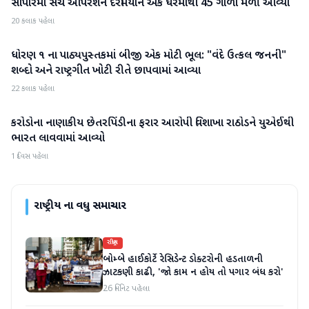
સોપોરમાં સર્ચ ઓપરેશન દરમિયાન એક ઘરમાંથી 45 ગોળા મળી આવ્યા
રાષ્ટ્રીય
20 કલાક પહેલા
ધોરણ ૧ ના પાઠ્યપુસ્તકમાં બીજી એક મોટી ભૂલ: "વંદે ઉત્કલ જનની"
રાષ્ટ્રીય
શબ્દો અને રાષ્ટ્રગીત ખોટી રીતે છાપવામાં આવ્યા
22 કલાક પહેલા
કરોડોના નાણાકીય છેતરપિંડીના ફરાર આરોપી વિશાખા રાઠોડને યુએઈથી
રાષ્ટ્રીય
ભારત લાવવામાં આવ્યો
1 દિવસ પહેલા
રાષ્ટ્રીય
ના વધુ સમાચાર
રાષ્ટ્રીય
બોમ્બે હાઈકોર્ટે રેસિડેન્ટ ડોક્ટરોની હડતાળની
ઝાટકણી કાઢી, 'જો કામ ન હોય તો પગાર બંધ કરો'
26 મિનિટ પહેલા