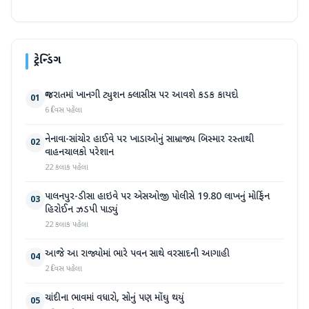
ટ્રેન્ડિંગ
ગુજરાતમાં ખાનગી ટ્યુશન ક્લાસીસ પર આવશે કડક કાયદો
01
6 દિવસ પહેલા
નેનાવા-સાંચોર હાઈવે પર ખાડાઓનું સામ્રાજ્ય બિસ્માર રસ્તાથી
02
વાહનચાલકો પરેશાન
22 કલાક પહેલા
પાલનપુર-ડીસા હાઇવે પર એસઓજી પોલીસે 19.80 લાખનું મોર્ફિન
03
હિરોઈન ઝડપી પાડ્યું
22 કલાક પહેલા
આજે આ રાજ્યોમાં ભારે પવન સાથે વરસાદની આગાહી
04
2 દિવસ પહેલા
ચાંદીના ભાવમાં વધારો, સોનું પણ મોંઘુ થયું
05