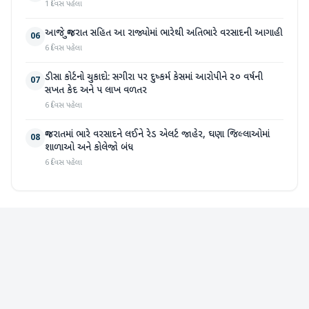
1 દિવસ પહેલા
આજે ગુજરાત સહિત આ રાજ્યોમાં ભારેથી અતિભારે વરસાદની આગાહી
06
6 દિવસ પહેલા
ડીસા કોર્ટનો ચુકાદો: સગીરા પર દુષ્કર્મ કેસમાં આરોપીને ૨૦ વર્ષની
07
સખત કેદ અને ૫ લાખ વળતર
6 દિવસ પહેલા
ગુજરાતમાં ભારે વરસાદને લઈને રેડ એલર્ટ જાહેર, ઘણા જિલ્લાઓમાં
08
શાળાઓ અને કોલેજો બંધ
6 દિવસ પહેલા