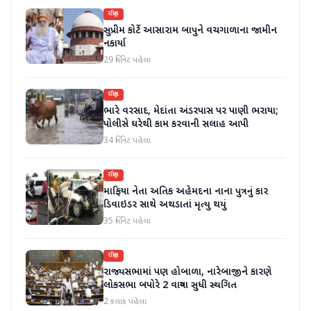
રાષ્ટ્રીય
સુપ્રીમ કોર્ટે આસારામ બાપુને વચગાળાના જામીન
નકાર્યા
29 મિનિટ પહેલા
રાષ્ટ્રીય
ભારે વરસાદ, મેદાંતા અંડરપાસ પર પાણી ભરાયા;
પોલીસે ઘરેથી કામ કરવાની સલાહ આપી
34 મિનિટ પહેલા
રાષ્ટ્રીય
માફિયા નેતા અતિક અહેમદના નાના પુત્રનું કાર
ડિવાઇડર સાથે અથડાતાં મૃત્યુ થયું
35 મિનિટ પહેલા
રાષ્ટ્રીય
રાજ્યસભામાં પણ હોબાળા, નારેબાજીને કારણે
લોકસભા બપોરે 2 વાગ્યા સુધી સ્થગિત
2 કલાક પહેલા