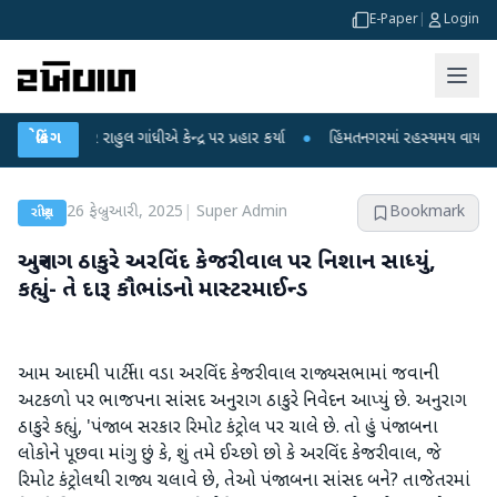
E-Paper
|
Login
ર રાહુલ ગાંધીએ કેન્દ્ર પર પ્રહાર કર્યા
બ્રેકિંગ
●
હિંમતનગરમાં રહસ્યમય વાયરસ કે ચાંદીપુ
26 ફેબ્રુઆરી, 2025
|
Super Admin
Bookmark
રાષ્ટ્રીય
અનુરાગ ઠાકુરે અરવિંદ કેજરીવાલ પર નિશાન સાધ્યું,
કહ્યું- તે દારૂ કૌભાંડનો માસ્ટરમાઈન્ડ
આમ આદમી પાર્ટીના વડા અરવિંદ કેજરીવાલ રાજ્યસભામાં જવાની
અટકળો પર ભાજપના સાંસદ અનુરાગ ઠાકુરે નિવેદન આપ્યું છે. અનુરાગ
ઠાકુરે કહ્યું, 'પંજાબ સરકાર રિમોટ કંટ્રોલ પર ચાલે છે. તો હું પંજાબના
લોકોને પૂછવા માંગુ છું કે, શું તમે ઈચ્છો છો કે અરવિંદ કેજરીવાલ, જે
રિમોટ કંટ્રોલથી રાજ્ય ચલાવે છે, તેઓ પંજાબના સાંસદ બને? તાજેતરમાં