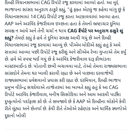
દિલ્હી વિધાનસભામાં CAG રિપોર્ટ રજૂ કરવામાં આવ્યો હતો. આ મુદ્દે
ભાજપના સાંસદ અનુરાગ ઠાકુરે કહ્યું, "હું ફક્ત એટલું જ કહેવા માંગુ છું કે
વિધાનસભામાં 14 CAG રિપોર્ટ રજૂ કરતા અટકાવવામાં આવ્યા હતા.
AAP અને અરવિંદ કેજરીવાલ ઇચ્છતા હતા કે તેમનો ભ્રષ્ટાચાર દુનિયા
સમક્ષ ન આવે અને તેની ચર્ચા ન થાય
CAG
રિપોર્ટ
પર
અનુરાગ
ઠાકુરે
શું
કહ્યું
?
તેમણે કહ્યું કે હવે તે દુનિયા સમક્ષ આવી ગયું છે અને દિલ્હી
વિધાનસભામાં રજૂ કરવામાં આવ્યું છે. પીએમ મોદીએ કહ્યું હતું કે અમે
સત્તામાં આવ્યા પછી રિપોર્ટ રજૂ કરીશું અને સીએમ રેખા ગુપ્તાએ તેમ કર્યું
છે. હવે એ સ્પષ્ટ થઈ ગયું છે કે અરવિંદ કેજરીવાલ દારૂ કૌભાંડના
માસ્ટરમાઈન્ડ છે. પોતાની છબી બચાવવા માટે, તેઓ તેમના રાજ્યસભાના
સાંસદોને તેમના ઘર ખાલી કરાવી રહ્યા છે અને પાછલા દરવાજેથી
રાજ્યસભામાં પ્રવેશવાનો પ્રયાસ કરી રહ્યા છે. દરમિયાન, દિલ્હી ભાજપ
પ્રમુખ વીરેન્દ્ર સચદેવાએ તાજેતરમાં આ બાબતે કહ્યું હતું કે આ CAG
રિપોર્ટ અરવિંદ કેજરીવાલ, મનીષ સિસોદિયા અને આમ આદમી પાર્ટીના
દુષ્કૃત્યોનો પર્દાફાશ કરે છે. તે સમજાવે છે કે AAP એ દિલ્હીના લોકોને કેવી
રીતે લૂંટ્યા અને છેતર્યા છે. કેવી રીતે તેઓએ રહેણાંક અને ધાર્મિક સ્થળોએ
દુકાનો ખોલી