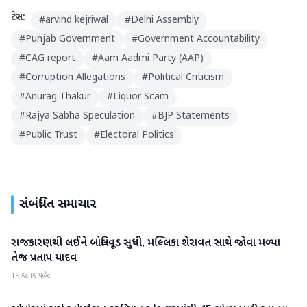
ટેગ્સ:
#
arvind kejriwal
#
Delhi Assembly
#
Punjab Government
#
Government Accountability
#
CAG report
#
Aam Aadmi Party (AAP)
#
Corruption Allegations
#
Political Criticism
#
Anurag Thakur
#
Liquor Scam
#
Rajya Sabha Speculation
#
BJP Statements
#
Public Trust
#
Electoral Politics
સંબંધિત સમાચાર
રાજકારણથી લઈને બોલિવૂડ સુધી, મલ્લિકા શેરાવત સાથે જોવા મળ્યા
રાષ્ટ્રીય
તેજ પ્રતાપ યાદવ
19 કલાક પહેલા