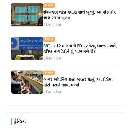
બિઝનેસ
શેરબજાર થોડા વધારા સાથે ખુલ્યું, આ મોટા શેર
લાલ રંગમાં ખુલ્યા
2 દિવસ પહેલા
બિઝનેસ
SBI માં 12 મહિનાની FD પર કેટલું વ્યાજ મળશે,
વરિષ્ઠ નાગરિકોને શું લાભ મળે છે?
2 દિવસ પહેલા
બિઝનેસ
બમ્પર ઓપનિંગ છતાં બજાર ઘટ્યું, આ શેરોમાં
મોટો ઘટાડો જોવા મળ્યો
2 દિવસ પહેલા
ટ્રેન્ડિંગ