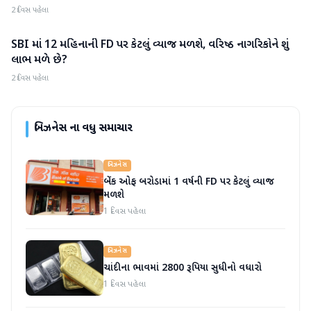
2 દિવસ પહેલા
SBI માં 12 મહિનાની FD પર કેટલું વ્યાજ મળશે, વરિષ્ઠ નાગરિકોને શું
બિઝનેસ
લાભ મળે છે?
2 દિવસ પહેલા
બિઝનેસ
ના વધુ સમાચાર
બિઝનેસ
બેંક ઓફ બરોડામાં 1 વર્ષની FD પર કેટલું વ્યાજ
મળશે
1 દિવસ પહેલા
બિઝનેસ
ચાંદીના ભાવમાં 2800 રૂપિયા સુધીનો વધારો
1 દિવસ પહેલા