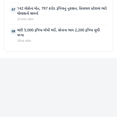
142 લોકોના મોત, 797 કરોડ રૂપિયાનું નુકસાન, હિમાચલ પ્રદેશમાં ભારે
07
ચોમાસાનો સામનો
23 કલાક પહેલા
ચાંદી 5,000 રૂપિયા મોંઘી થઈ, સોનાના ભાવ 2,200 રૂપિયા સુધી
08
વધ્યા
3 દિવસ પહેલા