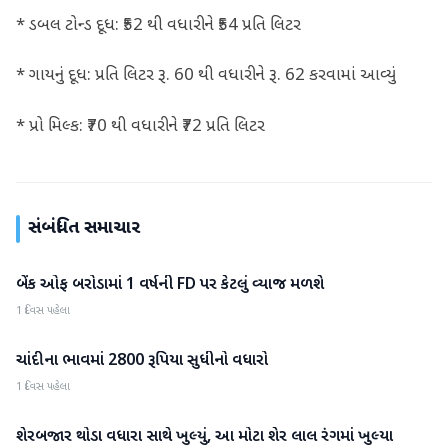
* ડબલ ટોન્ડ દૂધ: ₹52 થી વધારીને ₹54 પ્રતિ લિટર
* ગાયનું દૂધ: પ્રતિ લિટર રૂ. 60 થી વધારીને રૂ. 62 કરવામાં આવ્યું
* પ્રો મિલ્ક: ₹70 થી વધારીને ₹72 પ્રતિ લિટર
સંબંધિત સમાચાર
બેંક ઓફ બરોડામાં 1 વર્ષની FD પર કેટલું વ્યાજ મળશે
બિઝનેસ
1 દિવસ પહેલા
ચાંદીના ભાવમાં 2800 રૂપિયા સુધીનો વધારો
બિઝનેસ
1 દિવસ પહેલા
શેરબજાર થોડા વધારા સાથે ખુલ્યું, આ મોટા શેર લાલ રંગમાં ખુલ્યા
બિઝનેસ