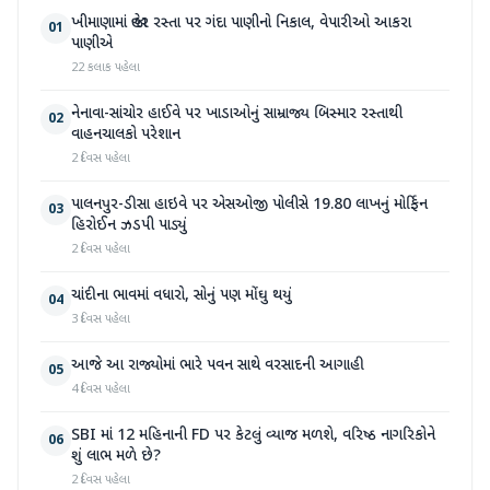
ખીમાણામાં જાહેર રસ્તા પર ગંદા પાણીનો નિકાલ, વેપારીઓ આકરા
01
પાણીએ
22 કલાક પહેલા
નેનાવા-સાંચોર હાઈવે પર ખાડાઓનું સામ્રાજ્ય બિસ્માર રસ્તાથી
02
વાહનચાલકો પરેશાન
2 દિવસ પહેલા
પાલનપુર-ડીસા હાઇવે પર એસઓજી પોલીસે 19.80 લાખનું મોર્ફિન
03
હિરોઈન ઝડપી પાડ્યું
2 દિવસ પહેલા
ચાંદીના ભાવમાં વધારો, સોનું પણ મોંઘુ થયું
04
3 દિવસ પહેલા
આજે આ રાજ્યોમાં ભારે પવન સાથે વરસાદની આગાહી
05
4 દિવસ પહેલા
SBI માં 12 મહિનાની FD પર કેટલું વ્યાજ મળશે, વરિષ્ઠ નાગરિકોને
06
શું લાભ મળે છે?
2 દિવસ પહેલા