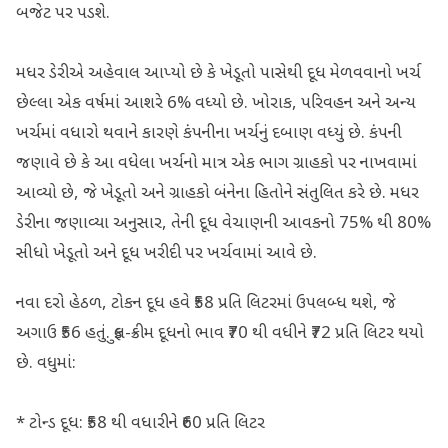
બજેટ પર પડશે.
મધર ડેરીએ અહેવાલ આપ્યો છે કે ખેડૂતો પાસેથી દૂધ મેળવવાનો ખર્ચ
છેલ્લા એક વર્ષમાં આશરે 6% વધ્યો છે. ખોરાક, પરિવહન અને અન્ય
ખર્ચમાં વધારો થવાને કારણે કંપનીના ખર્ચનું દબાણ વધ્યું છે. કંપની
જણાવે છે કે આ વધેલા ખર્ચનો માત્ર એક ભાગ ગ્રાહકો પર નાખવામાં
આવ્યો છે, જે ખેડૂતો અને ગ્રાહકો બંનેના હિતોને સંતુલિત કરે છે. મધર
ડેરીના જણાવ્યા અનુસાર, તેની દૂધ વેચાણની આવકનો 75% થી 80%
સીધો ખેડૂતો અને દૂધ ખરીદી પર ખર્ચવામાં આવે છે.
નવા દરો હેઠળ, ટોકન દૂધ હવે ₹58 પ્રતિ લિટરમાં ઉપલબ્ધ થશે, જે
અગાઉ ₹56 હતું. ફુલ-ક્રીમ દૂધનો ભાવ ₹70 થી વધીને ₹72 પ્રતિ લિટર થયો
છે. વધુમાં:
* ટોન્ડ દૂધ: ₹58 થી વધારીને ₹60 પ્રતિ લિટર