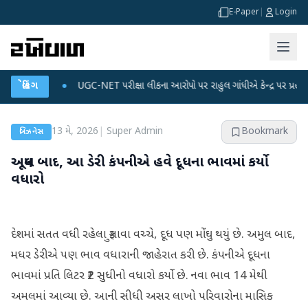
E-Paper
|
Login
ટા પ્લાન
બ્રેકિંગ
●
UGC-NET પરીક્ષા લીકના આરોપો પર રાહુલ ગાંધીએ કેન્દ્ર પર પ્રહાર કર્યા
13 મે, 2026
|
Super Admin
Bookmark
બિઝનેસ
અમૂલ બાદ, આ ડેરી કંપનીએ હવે દૂધના ભાવમાં કર્યો
વધારો
દેશમાં સતત વધી રહેલા ફુગાવા વચ્ચે, દૂધ પણ મોંઘુ થયું છે. અમુલ બાદ,
મધર ડેરીએ પણ ભાવ વધારાની જાહેરાત કરી છે. કંપનીએ દૂધના
ભાવમાં પ્રતિ લિટર ₹2 સુધીનો વધારો કર્યો છે. નવા ભાવ 14 મેથી
અમલમાં આવ્યા છે. આની સીધી અસર લાખો પરિવારોના માસિક