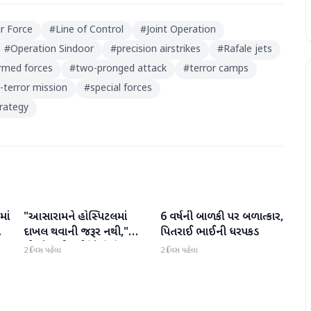
ir Force
#
Line of Control
#
Joint Operation
#
Operation Sindoor
#
precision airstrikes
#
Rafale jets
armed forces
#
two-pronged attack
#
terror camps
i-terror mission
#
special forces
rategy
માં
"આસારામને હોસ્પિટલમાં
6 વર્ષની બાળકી પર બળાત્કાર,
રાષ્ટ્રીય
રાષ્ટ્રીય
દાખલ થવાની જરૂર નથી,"
પિતરાઈ ભાઈની ધરપકડ
એમ્સે સુપ્રીમ કોર્ટને વિવિધ
2 દિવસ પહેલા
2 દિવસ પહેલા
બીમારીઓની યાદી આપતા
અહેવાલ આપ્યો