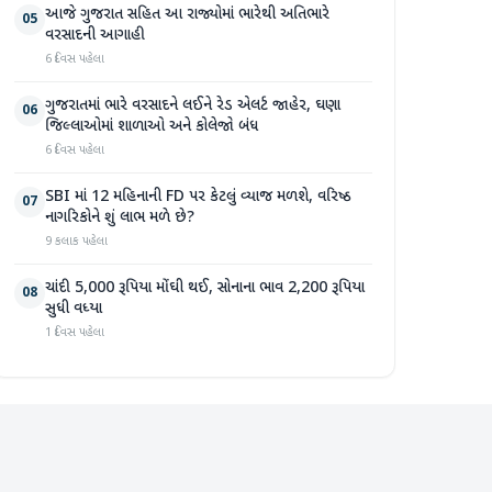
આજે ગુજરાત સહિત આ રાજ્યોમાં ભારેથી અતિભારે
05
વરસાદની આગાહી
6 દિવસ પહેલા
ગુજરાતમાં ભારે વરસાદને લઈને રેડ એલર્ટ જાહેર, ઘણા
06
જિલ્લાઓમાં શાળાઓ અને કોલેજો બંધ
6 દિવસ પહેલા
SBI માં 12 મહિનાની FD પર કેટલું વ્યાજ મળશે, વરિષ્ઠ
07
નાગરિકોને શું લાભ મળે છે?
9 કલાક પહેલા
ચાંદી 5,000 રૂપિયા મોંઘી થઈ, સોનાના ભાવ 2,200 રૂપિયા
08
સુધી વધ્યા
1 દિવસ પહેલા