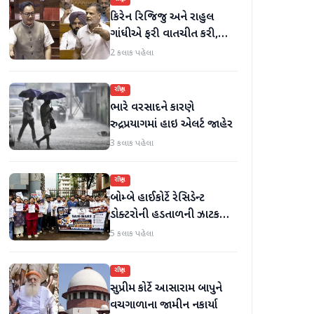
કિરેન રિજિજુ અને રાહુલ
ગાંધીએ ફરી વાતચીત કરી,
મહિલા અનામત અને સીમાંકન
2 કલાક પહેલા
બિલ પર ચર્ચા કરી
રાષ્ટ્રીય
ભારે વરસાદને કારણે
રુદ્રપ્રયાગમાં હાઇ એલર્ટ જાહેર
3 કલાક પહેલા
રાષ્ટ્રીય
બોમ્બે હાઈકોર્ટે રેસિડેન્ટ
ડોક્ટરોની હડતાળની ઝાટકણી
કાઢી, 'જો કામ ન હોય તો પગાર
5 કલાક પહેલા
બંધ કરો'
રાષ્ટ્રીય
સુપ્રીમ કોર્ટે આસારામ બાપુને
વચગાળાના જામીન નકાર્યા