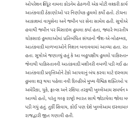
ઓપરેશન સિંદૂર નામના કોડનેમ હેઠળની એક મોટી લશ્કરી કાર્ય
આતંકવાદી ઠેકાણોઓ પર નિર્ણાયક હુમલો કર્યો હતો. ટોચના 
આકાશમાં વાયુસેના અને જમીન પર સેના સામેલ હતી. સૂત્રોએ ઇન
હવાથી જમીન પર મિસાઇલ હુમલા કર્યા હતા, જ્યારે ભાર
ચોકસાઇ હુમલાઓમાં પ્રતિબંધિત સંગઠનો જૈશ-એ-મોહમ્મદ, લ
આતંકવાદી માળખાઓને નિશાન બનાવવામાં આવ્યા હતા. રાત
હતા. સૂત્રોએ જણાવ્યું હતું કે આ બહુપક્ષીય હુમલો પાકિસ
જેનાથી પાકિસ્તાનની આતંકવાદી મશીનરી નબળી પડી ગઈ હતી. 
આતંકવાદી પ્રવૃત્તિઓને ટેકો આપવાનું બંધ કરવા માટે ઇસ્લામાબા
હુમલા શરૂ થયા પહેલા નવી દિલ્હીએ મુખ્ય વૈશ્વિક શક્તિઓ પાસેથ
અમેરિકા, યુકે, ફ્રાન્સ અને રશિયા તરફથી ખુલ્લેઆમ સમર્થન મળ્ય
આવ્યો હતો, પરંતુ ગલ્ફ રાષ્ટ્રો ભારત સાથે જોડાયેલા જોવા મ
પડી ગયું હતું. તુર્કી સિવાય, કોઈ પણ દેશે ખુલ્લેઆમ ઇસ્લામાબા
રાજદ્વારી જીત ગણાવી હતી.