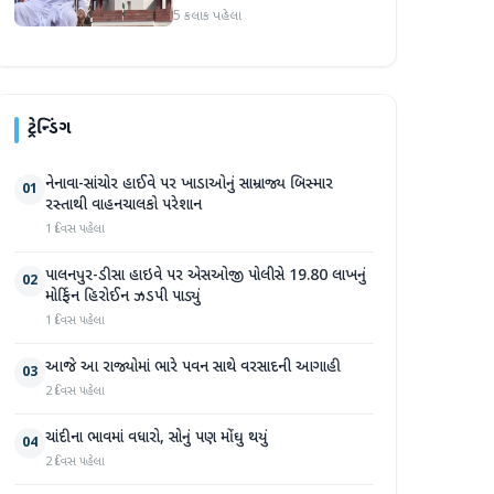
5 કલાક પહેલા
ટ્રેન્ડિંગ
નેનાવા-સાંચોર હાઈવે પર ખાડાઓનું સામ્રાજ્ય બિસ્માર
01
રસ્તાથી વાહનચાલકો પરેશાન
1 દિવસ પહેલા
પાલનપુર-ડીસા હાઇવે પર એસઓજી પોલીસે 19.80 લાખનું
02
મોર્ફિન હિરોઈન ઝડપી પાડ્યું
1 દિવસ પહેલા
આજે આ રાજ્યોમાં ભારે પવન સાથે વરસાદની આગાહી
03
2 દિવસ પહેલા
ચાંદીના ભાવમાં વધારો, સોનું પણ મોંઘુ થયું
04
2 દિવસ પહેલા