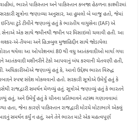
વાહીમાં, ભારતે પાકિસ્તાન અને પાકિસ્તાન કબજા હેઠળના કાશ્મીરમાં
સરકારી સૂત્રોના જણાવ્યા અનુસાર, આ હુમલો બે બાજુ હતો, જેમાં
્ડિયા ટુડે ટીવીને જણાવ્યું હતું કે ભારતીય વાયુસેના (IAF) એ
તીય સેનાએ એક સાથે જમીનથી જમીન પર મિસાઇલો ચલાવી હતી. આ
શ્કર-એ-તૈયબા અને હિઝબુલ મુજાહિદ્દીન સાથે જોડાયેલા
ોરાત થયેલા આ ઓપરેશનમાં 80 થી વધુ આતંકવાદીઓ માર્યા ગયા
્તાનને આતંકવાદી મશીનરીને ટેકો આપવાનું બંધ કરવાની ચેતવણી હતી,
અધિકારીઓએ જણાવ્યું હતું કે, આનો ઉદ્દેશ્ય ભારત વિરુદ્ધ
દને સ્પષ્ટ સંદેશ મોકલવાનો હતો. સરકારી સૂત્રોએ ઉમેર્યું હતું કે
ી રાજદ્વારી સમર્થન મેળવ્યું હતું. સૂત્રોએ જણાવ્યું હતું કે ભારતને
ું હતું, અને ઉમેર્યું હતું કે ચીનના પ્રતિભાવને તટસ્થ ગણાવવામાં
ળ્યા હતા, જેના કારણે પાકિસ્તાન રાજદ્વારી મોરચે મોટાભાગે એકલું
દનું સમર્થન કર્યું ન હતું, અને તેને ભારત માટે એક મહત્વપૂર્ણ