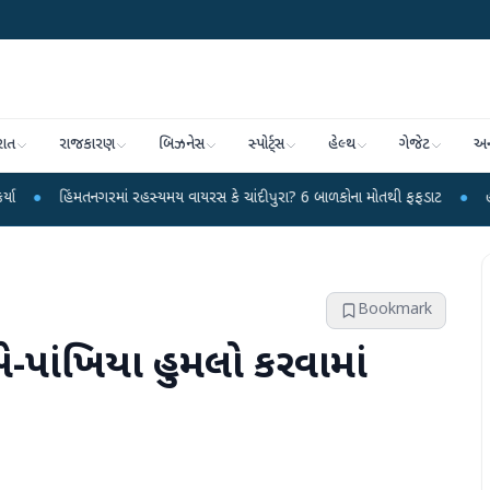
રાત
રાજકારણ
બિઝનેસ
સ્પોર્ટ્સ
હેલ્થ
ગેજેટ
અન
નગરમાં રહસ્યમય વાયરસ કે ચાંદીપુરા? 6 બાળકોના મોતથી ફફડાટ
●
હવામાન વિભાગે 18
Bookmark
-પાંખિયા હુમલો કરવામાં