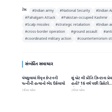
ટેગ્સ:
#
Indian army
#
National Security
#
Indian A
#
Pahalgam Attack
#
Pakistan-occupied Kashmir
#
Scalp missiles
#
strategic retaliation
#
Indian 
#
cross-border operation
#
ground assault
#
ant
#
coordinated military action
#
counterterrorism st
સંબંધિત સમાચાર
પંચકુલામાં નિવૃત્ત કેપ્ટનની
શું બ્રેટ લી પ્રીતિ ઝિન્ટાના પ્રેમ
રાષ્ટ્રીય
રાષ્ટ્રીય
પત્નીની હત્યાનો ભેદ ઉકેલાયો
હતો? 16 વર્ષ પછી ક્રિકેટરે
મૌન તોડ્યું
2 દિવસ પહેલા
2 દિવસ પહેલા