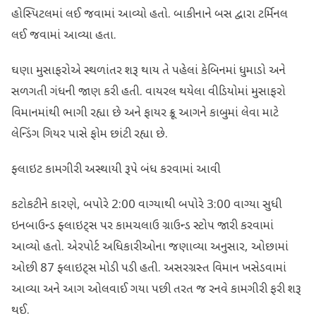
હોસ્પિટલમાં લઈ જવામાં આવ્યો હતો. બાકીનાને બસ દ્વારા ટર્મિનલ
લઈ જવામાં આવ્યા હતા.
ઘણા મુસાફરોએ સ્થળાંતર શરૂ થાય તે પહેલાં કેબિનમાં ધુમાડો અને
સળગતી ગંધની જાણ કરી હતી. વાયરલ થયેલા વીડિયોમાં મુસાફરો
વિમાનમાંથી ભાગી રહ્યા છે અને ફાયર ક્રૂ આગને કાબુમાં લેવા માટે
લેન્ડિંગ ગિયર પાસે ફોમ છાંટી રહ્યા છે.
ફ્લાઇટ કામગીરી અસ્થાયી રૂપે બંધ કરવામાં આવી
કટોકટીને કારણે, બપોરે 2:00 વાગ્યાથી બપોરે 3:00 વાગ્યા સુધી
ઇનબાઉન્ડ ફ્લાઇટ્સ પર કામચલાઉ ગ્રાઉન્ડ સ્ટોપ જારી કરવામાં
આવ્યો હતો. એરપોર્ટ અધિકારીઓના જણાવ્યા અનુસાર, ઓછામાં
ઓછી 87 ફ્લાઇટ્સ મોડી પડી હતી. અસરગ્રસ્ત વિમાન ખસેડવામાં
આવ્યા અને આગ ઓલવાઈ ગયા પછી તરત જ રનવે કામગીરી ફરી શરૂ
થઈ.