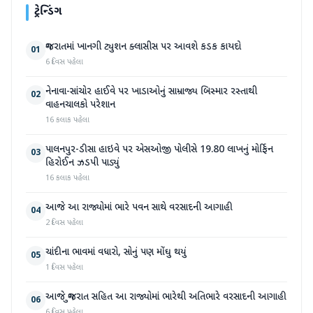
ટ્રેન્ડિંગ
ગુજરાતમાં ખાનગી ટ્યુશન ક્લાસીસ પર આવશે કડક કાયદો
01
6 દિવસ પહેલા
નેનાવા-સાંચોર હાઈવે પર ખાડાઓનું સામ્રાજ્ય બિસ્માર રસ્તાથી
02
વાહનચાલકો પરેશાન
16 કલાક પહેલા
પાલનપુર-ડીસા હાઇવે પર એસઓજી પોલીસે 19.80 લાખનું મોર્ફિન
03
હિરોઈન ઝડપી પાડ્યું
16 કલાક પહેલા
આજે આ રાજ્યોમાં ભારે પવન સાથે વરસાદની આગાહી
04
2 દિવસ પહેલા
ચાંદીના ભાવમાં વધારો, સોનું પણ મોંઘુ થયું
05
1 દિવસ પહેલા
આજે ગુજરાત સહિત આ રાજ્યોમાં ભારેથી અતિભારે વરસાદની આગાહી
06
6 દિવસ પહેલા