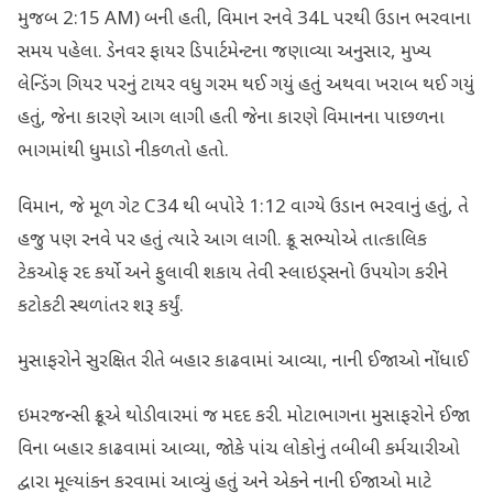
મુજબ 2:15 AM) બની હતી, વિમાન રનવે 34L પરથી ઉડાન ભરવાના
સમય પહેલા. ડેનવર ફાયર ડિપાર્ટમેન્ટના જણાવ્યા અનુસાર, મુખ્ય
લેન્ડિંગ ગિયર પરનું ટાયર વધુ ગરમ થઈ ગયું હતું અથવા ખરાબ થઈ ગયું
હતું, જેના કારણે આગ લાગી હતી જેના કારણે વિમાનના પાછળના
ભાગમાંથી ધુમાડો નીકળતો હતો.
વિમાન, જે મૂળ ગેટ C34 થી બપોરે 1:12 વાગ્યે ઉડાન ભરવાનું હતું, તે
હજુ પણ રનવે પર હતું ત્યારે આગ લાગી. ક્રૂ સભ્યોએ તાત્કાલિક
ટેકઓફ રદ કર્યો અને ફુલાવી શકાય તેવી સ્લાઇડ્સનો ઉપયોગ કરીને
કટોકટી સ્થળાંતર શરૂ કર્યું.
મુસાફરોને સુરક્ષિત રીતે બહાર કાઢવામાં આવ્યા, નાની ઈજાઓ નોંધાઈ
ઇમરજન્સી ક્રૂએ થોડીવારમાં જ મદદ કરી. મોટાભાગના મુસાફરોને ઈજા
વિના બહાર કાઢવામાં આવ્યા, જોકે પાંચ લોકોનું તબીબી કર્મચારીઓ
દ્વારા મૂલ્યાંકન કરવામાં આવ્યું હતું અને એકને નાની ઈજાઓ માટે