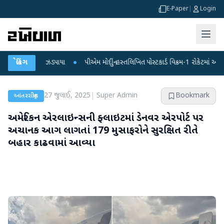
E-Paper
|
Login
ઝડપાયા
બ્રેકિંગ
●
પીએમ મોદીનું હસ્તલિખિત પોસ્ટકાર્ડ વિક્રમ-1 રોકેટમાં અવકાશમાં જશે
●
દ
27 જુલાઈ, 2025
|
Super Admin
Bookmark
આંતરરાષ્ટ્રીય
અમેરિકન એરલાઇન્સની ફ્લાઇટમાં ડેનવર એરપોર્ટ પર
અચાનક આગ લાગતાં 179 મુસાફરોને સુરક્ષિત રીતે
બહાર કાઢવામાં આવ્યા