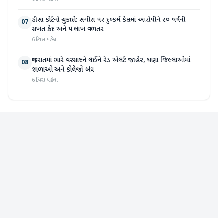
ડીસા કોર્ટનો ચુકાદો: સગીરા પર દુષ્કર્મ કેસમાં આરોપીને ૨૦ વર્ષની
07
સખત કેદ અને ૫ લાખ વળતર
6 દિવસ પહેલા
ગુજરાતમાં ભારે વરસાદને લઈને રેડ એલર્ટ જાહેર, ઘણા જિલ્લાઓમાં
08
શાળાઓ અને કોલેજો બંધ
6 દિવસ પહેલા