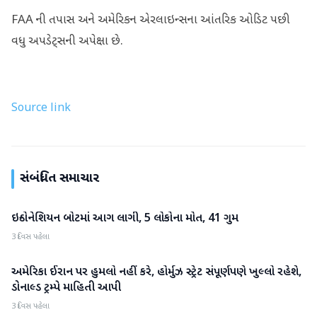
FAA ની તપાસ અને અમેરિકન એરલાઇન્સના આંતરિક ઓડિટ પછી
વધુ અપડેટ્સની અપેક્ષા છે.
Source link
સંબંધિત સમાચાર
ઇન્ડોનેશિયન બોટમાં આગ લાગી, 5 લોકોના મોત, 41 ગુમ
આંતરરાષ્ટ્રીય
3 દિવસ પહેલા
અમેરિકા ઈરાન પર હુમલો નહીં કરે, હોર્મુઝ સ્ટ્રેટ સંપૂર્ણપણે ખુલ્લો રહેશે,
આંતરરાષ્ટ્રીય
ડોનાલ્ડ ટ્રમ્પે માહિતી આપી
3 દિવસ પહેલા