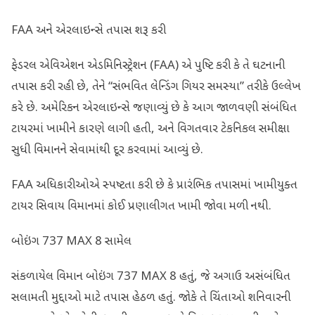
FAA અને એરલાઇન્સે તપાસ શરૂ કરી
ફેડરલ એવિએશન એડમિનિસ્ટ્રેશન (FAA) એ પુષ્ટિ કરી કે તે ઘટનાની
તપાસ કરી રહી છે, તેને “સંભવિત લેન્ડિંગ ગિયર સમસ્યા” તરીકે ઉલ્લેખ
કરે છે. અમેરિકન એરલાઇન્સે જણાવ્યું છે કે આગ જાળવણી સંબંધિત
ટાયરમાં ખામીને કારણે લાગી હતી, અને વિગતવાર ટેકનિકલ સમીક્ષા
સુધી વિમાનને સેવામાંથી દૂર કરવામાં આવ્યું છે.
FAA અધિકારીઓએ સ્પષ્ટતા કરી છે કે પ્રારંભિક તપાસમાં ખામીયુક્ત
ટાયર સિવાય વિમાનમાં કોઈ પ્રણાલીગત ખામી જોવા મળી નથી.
બોઇંગ 737 MAX 8 સામેલ
સંકળાયેલ વિમાન બોઇંગ 737 MAX 8 હતું, જે અગાઉ અસંબંધિત
સલામતી મુદ્દાઓ માટે તપાસ હેઠળ હતું. જોકે તે ચિંતાઓ શનિવારની