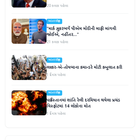
20 કલાક પહેલા
આંતરરાષ્ટ્રીય
"માર્ક ઝુકરબર્ગે પીએમ મોદીની માફી માંગવી
જોઈએ, નહીંતર..."
21 કલાક પહેલા
આંતરરાષ્ટ્રીય
લશ્કર-એ-તોયબાના કમાન્ડરે મોટી કબૂલાત કરી
1 દિવસ પહેલા
આંતરરાષ્ટ્રીય
પાકિસ્તાનમાં શાંતિ રેલી દરમિયાન થયેલા પ્રચંડ
વિસ્ફોટમાં 14 લોકોના મોત
1 દિવસ પહેલા