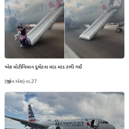
એક મોટી વિમાન દુર્ઘટના માંડ માંડ ટળી ગઈ
(જી.એન.એસ) તા.27