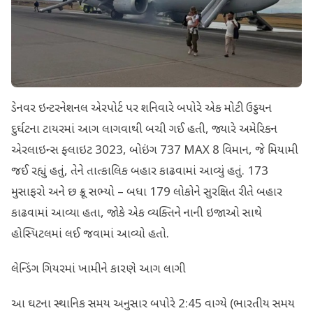
ડેનવર ઇન્ટરનેશનલ એરપોર્ટ પર શનિવારે બપોરે એક મોટી ઉડ્ડયન
દુર્ઘટના ટાયરમાં આગ લાગવાથી બચી ગઈ હતી, જ્યારે અમેરિકન
એરલાઇન્સ ફ્લાઇટ 3023, બોઇંગ 737 MAX 8 વિમાન, જે મિયામી
જઈ રહ્યું હતું, તેને તાત્કાલિક બહાર કાઢવામાં આવ્યું હતું. 173
મુસાફરો અને છ ક્રૂ સભ્યો – બધા 179 લોકોને સુરક્ષિત રીતે બહાર
કાઢવામાં આવ્યા હતા, જોકે એક વ્યક્તિને નાની ઇજાઓ સાથે
હોસ્પિટલમાં લઈ જવામાં આવ્યો હતો.
લેન્ડિંગ ગિયરમાં ખામીને કારણે આગ લાગી
આ ઘટના સ્થાનિક સમય અનુસાર બપોરે 2:45 વાગ્યે (ભારતીય સમય