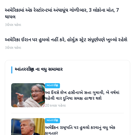
અમેરિકામાં એક રેસ્ટોરન્ટમાં અંધાધૂંધ ગોળીબાર, 3 લોકોના મોત, 7
આંતરરાષ્ટ્રીય
ઘાયલ
3 દિવસ પહેલા
અમેરિકા ઈરાન પર હુમલો નહીં કરે, હોર્મુઝ સ્ટ્રેટ સંપૂર્ણપણે ખુલ્લો રહેશે
આંતરરાષ્ટ્રીય
3 દિવસ પહેલા
આંતરરાષ્ટ્રીય
ના વધુ સમાચાર
આંતરરાષ્ટ્રીય
આ દિવસે શેખ હસીનાએ સત્તા ગુમાવી, બે વર્ષમાં
પહેલી વાર દુનિયા સમક્ષ હાજર થશે
20 કલાક પહેલા
આંતરરાષ્ટ્રીય
અમેરિકન રાષ્ટ્રપતિ પર હુમલો કરવાનું વધુ એક
કાવતરું!