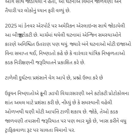
આગ સાથે જોડાયેલી ન હતી, આ ઘટનાએ વિમાન જાળવણી અને
તૈયારી પર લોકોનું ધ્યાન ફરી વળ્યું છે.
2025 માં ડેનવર એરપોર્ટ પર અમેરિકન એરલાઇન્સ સાથે જોડાયેલી
આ બીજી કટોકટી છે. માર્ચમાં થયેલી ઘટનામાં એન્જિન સમસ્યાઓને
કારણે અનિશ્ચિત ઉતરાણ પણ થયું. જ્યારે બંને ઘટનાઓ મોટી ઇજાઓ
વિના સમાપ્ત થઈ, નિષ્ણાતો કહે છે કે વારંવાર યાંત્રિક નિષ્ફળતાઓ
કડક નિરીક્ષણની જરૂરિયાતને પ્રકાશિત કરે છે.
ટાળેલી દુર્ઘટના પ્રશંસાને વેગ આપે છે, પ્રશ્નો ઉભા કરે છે
ઉડ્ડયન નિષ્ણાતોએ ક્રૂની ઝડપી વિચારસરણી અને કટોકટી પ્રોટોકોલના
શાંત અમલ માટે પ્રશંસા કરી છે, નોંધ્યું છે કે સમસ્યાની વહેલી
ઓળખથી ઘણી મોટી આપત્તિ ટાળી શકાય છે. જોકે, તેઓ કડક
જાળવણી તપાસની જરૂરિયાત પર પણ ભાર મૂકે છે, ખાસ કરીને વધુ
ટ્રાફિકવાળા રૂટ પર ચાલતા વિમાનો પર.