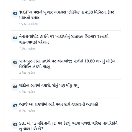
1 દિવસ પહેલા
‘KGF’ના યશનો ખૂંખાર અવતાર! ‘ટોક્સિક’ના 4:38 મિનિટના ટ્રેલરે
03
મચાવ્યો ધમાલ
15 કલાક પહેલા
નેનાવા-સાંચોર હાઈવે પર ખાડાઓનું સામ્રાજ્ય બિસ્માર રસ્તાથી
04
વાહનચાલકો પરેશાન
4 દિવસ પહેલા
પાલનપુર-ડીસા હાઇવે પર એસઓજી પોલીસે 19.80 લાખનું મોર્ફિન
05
હિરોઈન ઝડપી પાડ્યું
4 દિવસ પહેલા
ચાંદીના ભાવમાં વધારો, સોનું પણ મોંઘુ થયું
06
5 દિવસ પહેલા
આજે આ રાજ્યોમાં ભારે પવન સાથે વરસાદની આગાહી
07
6 દિવસ પહેલા
SBI માં 12 મહિનાની FD પર કેટલું વ્યાજ મળશે, વરિષ્ઠ નાગરિકોને
08
શું લાભ મળે છે?