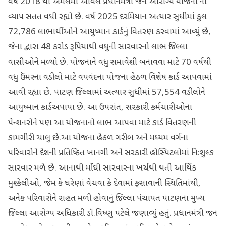
વર્ષ 2018 થી અમલમાં આવેલ પ્રધાનમંત્રી જન આરોગ્ય યોજના નો
વ્યાપ સતત વધી રહ્યો છે. વર્ષ 2025 દરમિયાન અત્યાર સુધીમાં કુલ
72,786 લાભાર્થીઓને આયુષ્માન કાર્ડનું વિતરણ કરવામાં આવ્યું છે,
જેના દ્વારા 48 કરોડ રૂપિયાથી વધુની સારવારનો લાભ જિલ્લા
વાસીઓને મળ્યો છે. યોજનાને વધુ સમાવેશી બનાવવા માટે 70 વર્ષથી
વધુ ઉંમરના વડીલો માટે વયવંદના યોજના હેઠળ વિશેષ કાર્ડ આપવામાં
આવી રહ્યા છે. પાટણ જિલ્લામાં અત્યાર સુધીમાં 57,554 વડીલોને
આયુષ્માન કાર્ડઅપાયા છે. આ ઉપરાંત, સરકારી કર્મચારીઓના
પેન્શનરોને પણ આ યોજનાનો લાભ આપવા માટે કાર્ડ વિતરણની
કામગીરી ચાલુ છે.આ યોજના હેઠળ ગરીબ અને મધ્યમ વર્ગના
પરિવારોને દેશની પ્રતિષ્ઠિત ખાનગી અને સરકારી હોસ્પિટલોમાં નિઃશુલ્ક
સારવાર મળે છે. આનાથી મોંઘી સારવારના ખર્ચથી થતી આર્થિક
મુશ્કેલીઓ, જેમ કે ઘરેણાં વેચવા કે દેવામાં ફસાવાની સ્થિતિમાંથી,
અનેક પરિવારોને રાહત મળી હોવાનું જિલ્લા પંચાયત પાટણના મુખ્ય
જિલ્લા આરોગ્ય અધિકારી ડૉ.વિષ્ણુ પટેલે જણાવ્યું હતું. પ્રધાનમંત્રી જન