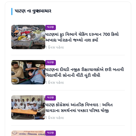
પાટણ
ના વધુ સમાચાર
પાટણ
પાટણમાં ફૂડ વિભાગે ચેકિંગ દરમ્યાન 700 કિલો
અખાદ્ય ખોરાકનો જથ્થો નાશ કર્યો
1 દિવસ પહેલા
પાટણ
પાટણના દીઘડી નજીક રીક્ષાચાલકોએ છરી બતાવી
વિદ્યાર્થીની સોનાની વીંટી લૂંટી લીધી
1 દિવસ પહેલા
પાટણ
પાટણ કોંગ્રેસમાં આંતરિક વિખવાદ : અમિત
ચાવડાના સમર્થનમાં પત્રકાર પરિષદ યોજી
1 દિવસ પહેલા
પાટણ