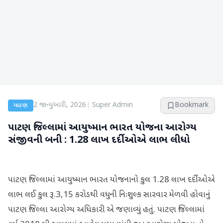
2 જાન્યુઆરી, 2026
|
Super Admin
Bookmark
પાટણ
પાટણ જિલ્લામાં આયુષ્માન ભારત યોજના આરોગ્ય
સંજીવની બની : 1.28 લાખ દર્દીઓએ લાભ લીધો
પાટણ જિલ્લામાં આયુષ્માન ભારત યોજનાનો કુલ 1.28 લાખ દર્દીઓએ
લાભ લઈ કુલ રૂ.3,15 કરોડથી વધુની નિઃશુલ્ક સારવાર મેળવી હોવાનું
પાટણ જિલ્લા આરોગ્ય અધિકારી એ જણાવ્યું હતું. પાટણ જિલ્લામાં