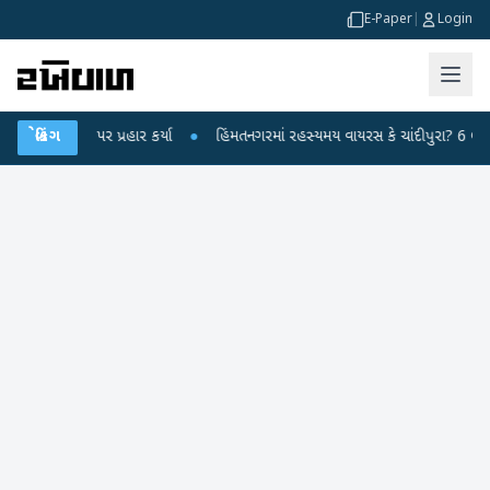
E-Paper
|
Login
્ર પર પ્રહાર કર્યા
બ્રેકિંગ
●
હિંમતનગરમાં રહસ્યમય વાયરસ કે ચાંદીપુરા? 6 બાળકોના મોતથી