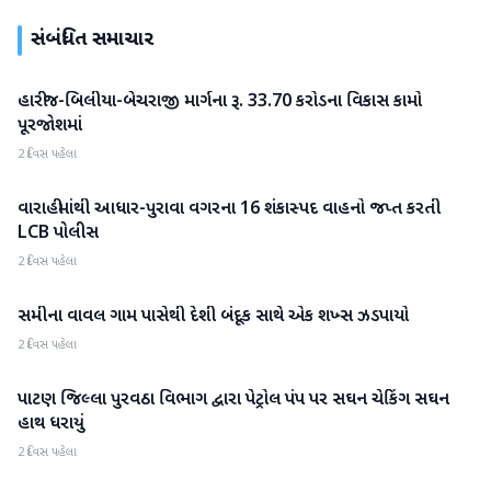
સંબંધિત સમાચાર
હારીજ-બિલીયા-બેચરાજી માર્ગના રૂ. 33.70 કરોડના વિકાસ કામો
પાટણ
પૂરજોશમાં
2 દિવસ પહેલા
વારાહીમાંથી આધાર-પુરાવા વગરના 16 શંકાસ્પદ વાહનો જપ્ત કરતી
પાટણ
LCB પોલીસ
2 દિવસ પહેલા
સમીના વાવલ ગામ પાસેથી દેશી બંદૂક સાથે એક શખ્સ ઝડપાયો
પાટણ
2 દિવસ પહેલા
પાટણ જિલ્લા પુરવઠા વિભાગ દ્વારા પેટ્રોલ પંપ પર સઘન ચેકિંગ સઘન
પાટણ
હાથ ધરાયું
2 દિવસ પહેલા