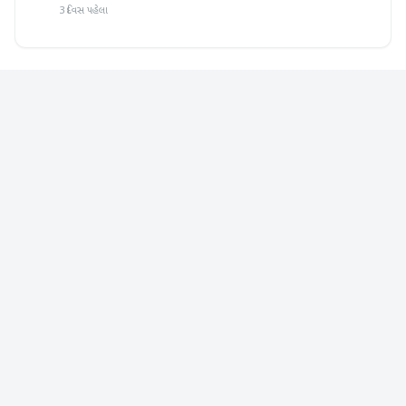
3 દિવસ પહેલા