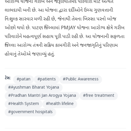
આરોગ્ય યોજના ગરીબ અને જરૂરિયાતમંદ પરિવારો માટે અત્યંત
લાભદાયી બની છે. આ યોજના દ્વારા દર્દીઓને ઉચ્ચ ગુણવત્તાની
નિઃશુલ્ક સારવાર મળી રહી છે, જેનાથી તેમના ખિસ્સા પરનો બોજ
ઓછો થયો છે. પાટણ જિલ્લામાં PMJAY યોજના આરોગ્ય ક્ષેત્રે ગરીબ
પરિવારોને મહત્વપૂર્ણ સહાય પૂરી પાડી રહી છે. આ યોજનાની સફળતા
જિલ્લા આરોગ્ય તંત્રની સક્રિય કામગીરી અને જનજાગૃતિનું પરિણામ
હોવાનું તેઓએ જણાવ્યું હતું.
ટેગ્સ:
#
patan
#
patients
#
Public Awareness
#
Ayushman Bharat Yojana
#
Pradhan Mantri Jan Arogya Yojana
#
free treatment
#
Health System
#
health lifeline
#
government hospitals