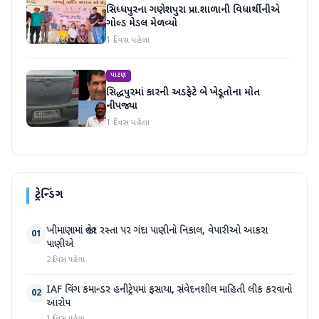
સિધ્ધપુરના ગણેશપુરા પ્રા.શાળાની વિધાર્થીનીએ
ગોલ્ડ મેડલ મેળવ્યો
1 દિવસ પહેલા
પાટણ
સિદ્ધપુરમાં કારની અડફેટે બે ખેડૂતોના મોત
નીપજ્યા
1 દિવસ પહેલા
ટ્રેન્ડિંગ
ખીમાણામાં જાહેર રસ્તા પર ગંદા પાણીનો નિકાલ, વેપારીઓ આકરા
01
પાણીએ
2 દિવસ પહેલા
IAF વિંગ કમાન્ડર હનીટ્રેપમાં ફસાયા, સંવેદનશીલ માહિતી લીક કરવાનો
02
આરોપ