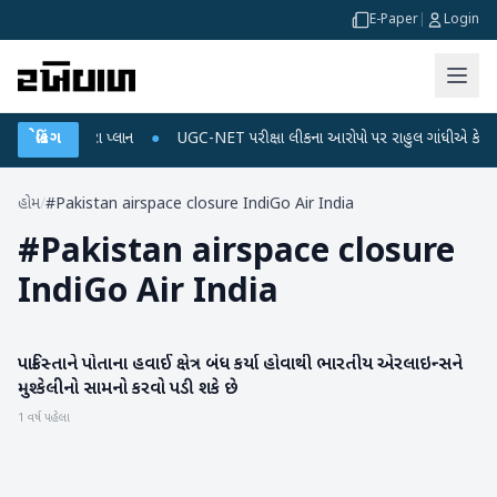
E-Paper
|
Login
ચાર્જ અને ડેટા પ્લાન
બ્રેકિંગ
●
UGC-NET પરીક્ષા લીકના આરોપો પર રાહુલ ગાંધીએ કેન્દ્ર પર પ્
હોમ
/
#Pakistan airspace closure IndiGo Air India
#
Pakistan airspace closure
IndiGo Air India
પાકિસ્તાને પોતાના હવાઈ ક્ષેત્ર બંધ કર્યા હોવાથી ભારતીય એરલાઇન્સને
આંતરરાષ્ટ્રીય
મુશ્કેલીનો સામનો કરવો પડી શકે છે
1 વર્ષ પહેલા